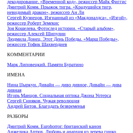
декодирование. «Временной код», режиссер Майк Фиггис
Дмитрий Комм. Прыжок тигра. «Крадущийся тигр,
невидимый дракон», режиссер Ан Ли
Сергей Кузнецов. Изгнанный из «Макдоналдса». «Изгой»,
режиссер Роберт Земекис
Зоя Кошелева. Фотослед истории. «Старый альбом»,
режиссер Алексей Шипулин
Людмила Донец. Этот День Победы. «Марш Победы»,
режиссер Тофик Шахвердиев
КОММЕНТАРИИ
Марк Липовецкий. Памяти Буратино
ИМЕНА
Нина Цыркун. Дивайн — диво дивное, Дивайн — дива
дивная
Игорь Манцов. Социальная оптика Джона Уотерса
Сергей Синяков. Чужая революция
Андрей Битов. Благодать безвременья
РАЗБОРЫ
Дмитрий Комм. Eurohorror: британский канон
Анжелика Артюх. Любовь и анархия из дерева гинко