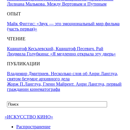
Лилиана Малькова. Между Вертовым и Путиным
ОПЫТ
Майк Фиггис: «Звук — это эмоциональный мир фильма
(часть первая)»
ЧТЕНИЕ
Кшиштоф Кесьлевский, Кшиштоф Песевич. Рай
Людмила Голубкина: «Я медленно открыла эту дверь»
ПУБЛИКАЦИИ
Владимир Дмитриев. Несколько слов об Анри Ланглуа,
святом безумце архивного дела
Жорж П.Ланглуа, Гленн Майрент. Анри Ланглуа, первый
гражданин кинематографа
«ИСКУССТВО КИНО»
Распространение