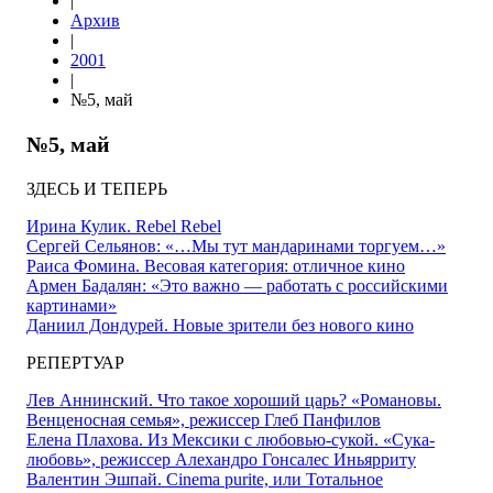
|
Архив
|
2001
|
№5, май
№5, май
ЗДЕСЬ И ТЕПЕРЬ
Ирина Кулик. Rebel Rebel
Сергей Сельянов: «…Мы тут мандаринами торгуем…»
Раиса Фомина. Весовая категория: отличное кино
Армен Бадалян: «Это важно — работать с российскими
картинами»
Даниил Дондурей. Новые зрители без нового кино
РЕПЕРТУАР
Лев Аннинский. Что такое хороший царь? «Романовы.
Венценосная семья», режиссер Глеб Панфилов
Елена Плахова. Из Мексики с любовью-сукой. «Сука-
любовь», режиссер Алехандро Гонсалес Иньярриту
Валентин Эшпай. Cinema purite, или Тотальное