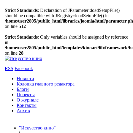
Strict Standards
: Declaration of JParameter::loadSetupFile()
should be compatible with JRegistry::loadSetupFile() in
/home/user2805/public_html/libraries/joomla/html/parameter.p
on line
512
Strict Standards
: Only variables should be assigned by reference
in
/home/user2805/public_html/templates/kinoart/lib/framework/h
on line
28
RSS
Facebook
Новости
Колонка главного редактора
Блоги
Проекты
О журнале
Контакты
Архив
"Искусство кино"