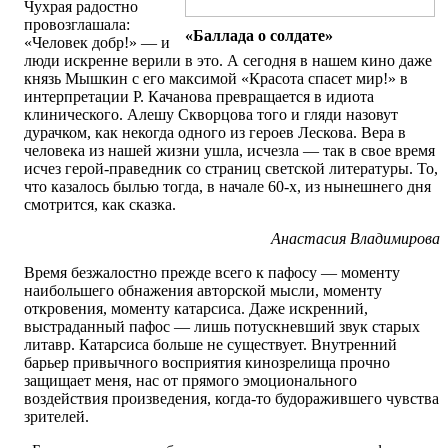
Чухрая радостно
провозглашала:
«Баллада о солдате»
«Человек добр!» — и
люди искренне верили в это. А сегодня в нашем кино даже
князь Мышкин с его максимой «Красота спасет мир!» в
интерпретации Р. Качанова превращается в идиота
клинического. Алешу Скворцова того и гляди назовут
дурачком, как некогда одного из героев Лескова. Вера в
человека из нашей жизни ушла, исчезла — так в свое время
исчез герой-праведник со страниц светской литературы. То,
что казалось былью тогда, в начале 60-х, из нынешнего дня
смотрится, как сказка.
Анастасия Владимирова
Время безжалостно прежде всего к пафосу — моменту
наибольшего обнажения авторской мысли, моменту
откровения, моменту катарсиса. Даже искренний,
выстраданный пафос — лишь потускневший звук старых
литавр. Катарсиса больше не существует. Внутренний
барьер привычного восприятия кинозрелища прочно
защищает меня, нас от прямого эмоционального
воздействия произведения, когда-то будоражившего чувства
зрителей.