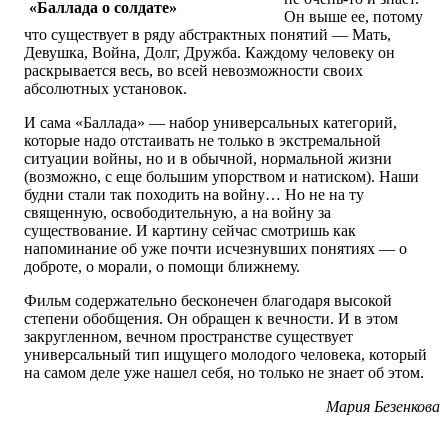
«Баллада о солдате»
Он выше ее, потому
что существует в ряду абстрактных понятий — Мать,
Девушка, Война, Долг, Дружба. Каждому человеку он
раскрывается весь, во всей невозможности своих
абсолютных установок.
И сама «Баллада» — набор универсальных категорий,
которые надо отстаивать не только в экстремальной
ситуации войны, но и в обычной, нормальной жизни
(возможно, с еще большим упорством и натиском). Наши
будни стали так походить на войну… Но не на ту
священную, освободительную, а на войну за
существование. И картину сейчас смотришь как
напоминание об уже почти исчезнувших понятиях — о
доброте, о морали, о помощи ближнему.
Фильм содержательно бесконечен благодаря высокой
степени обобщения. Он обращен к вечности. И в этом
закругленном, вечном пространстве существует
универсальный тип ищущего молодого человека, который
на самом деле уже нашел себя, но только не знает об этом.
Мария Безенкова