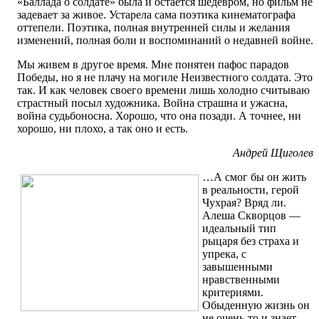
«Баллада о солдате» была и остается шедевром, но фильм не
задевает за живое. Устарела сама поэтика кинематографа
оттепели. Поэтика, полная внутренней силы и желания
изменений, полная боли и воспоминаний о недавней войне.
Мы живем в другое время. Мне понятен пафос парадов
Победы, но я не плачу на могиле Неизвестного солдата. Это
так. И как человек своего времени лишь холодно считываю
страстный посыл художника. Война страшна и ужасна,
война судьбоносна. Хорошо, что она позади. А точнее, ни
хорошо, ни плохо, а так оно и есть.
Андрей Щиголев
…А смог бы он жить
в реальности, герой
Чухрая? Вряд ли.
Алеша Скворцов —
идеальный тип
рыцаря без страха и
упрека, с
завышенными
нравственными
критериями.
Обыденную жизнь он
не очень-то и знает.