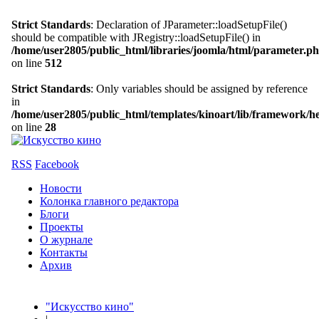
Strict Standards
: Declaration of JParameter::loadSetupFile()
should be compatible with JRegistry::loadSetupFile() in
/home/user2805/public_html/libraries/joomla/html/parameter.p
on line
512
Strict Standards
: Only variables should be assigned by reference
in
/home/user2805/public_html/templates/kinoart/lib/framework/h
on line
28
RSS
Facebook
Новости
Колонка главного редактора
Блоги
Проекты
О журнале
Контакты
Архив
"Искусство кино"