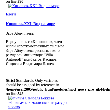
on line
390
Блоги
Киношок-XXI. Вид на море
Зара Абдуллаева
Вернувшись с «Киношока», член
жюри короткометражных фильмов
Зара Абдуллаева рассказывает о
разудалой миниатюре “Villa
Antropoff” прибалтов Каспара
Янциса и Владимира Лещева.
Strict Standards
: Only variables
should be assigned by reference in
/home/user2805/public_html/modules/mod_news_pro_gk4/help
on line
548