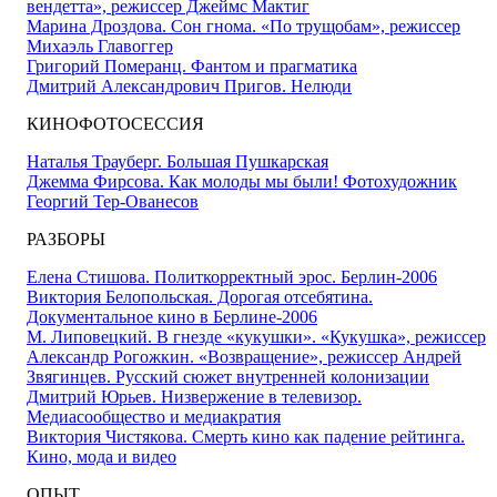
вендетта», режиссер Джеймс Мактиг
Марина Дроздова. Сон гнома. «По трущобам», режиссер
Михаэль Главоггер
Григорий Померанц. Фантом и прагматика
Дмитрий Александрович Пригов. Нелюди
КИНОФОТОСЕССИЯ
Наталья Трауберг. Большая Пушкарская
Джемма Фирсова. Как молоды мы были! Фотохудожник
Георгий Тер-Ованесов
РАЗБОРЫ
Елена Стишова. Политкорректный эрос. Берлин-2006
Виктория Белопольская. Дорогая отсебятина.
Документальное кино в Берлине-2006
М. Липовецкий. В гнезде «кукушки». «Кукушка», режиссер
Александр Рогожкин. «Возвращение», режиссер Андрей
Звягинцев. Русский сюжет внутренней колонизации
Дмитрий Юрьев. Низвержение в телевизор.
Медиасообщество и медиакратия
Виктория Чистякова. Смерть кино как падение рейтинга.
Кино, мода и видео
ОПЫТ