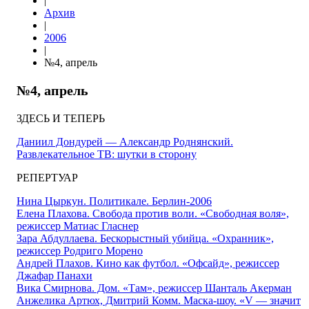
|
Архив
|
2006
|
№4, апрель
№4, апрель
ЗДЕСЬ И ТЕПЕРЬ
Даниил Дондурей — Александр Роднянский.
Развлекательное ТВ: шутки в сторону
РЕПЕРТУАР
Нина Цыркун. Политикале. Берлин-2006
Елена Плахова. Свобода против воли. «Свободная воля»,
режиссер Матиас Гласнер
Зара Абдуллаева. Бескорыстный убийца. «Охранник»,
режиссер Родриго Морено
Андрей Плахов. Кино как футбол. «Офсайд», режиссер
Джафар Панахи
Вика Смирнова. Дом. «Там», режиссер Шанталь Акерман
Анжелика Артюх, Дмитрий Комм. Маска-шоу. «V — значит