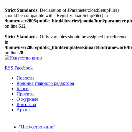
Strict Standards
: Declaration of JParameter::loadSetupFile()
should be compatible with JRegistry::loadSetupFile() in
/home/user2805/public_html/libraries/joomla/html/parameter.p
on line
512
Strict Standards
: Only variables should be assigned by reference
in
/home/user2805/public_html/templates/kinoart/lib/framework/h
on line
28
RSS
Facebook
Новости
Колонка главного редактора
Блоги
Проекты
О журнале
Контакты
Архив
"Искусство кино"