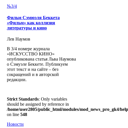
№3/4
Фильм Сэмюэля Беккета
«Фильм» как коллизия
литературы и кино
Лев Наумов
В 3/4 номере журнала
«ИСКУССТВО КИНО»
опубликована статья Льва Наумова
о Сэмуэле Беккете. Публикуем
этот текст и на сайте – без
сокращений и в авторской
редакции.
Strict Standards
: Only variables
should be assigned by reference in
/home/user2805/public_html/modules/mod_news_pro_gk4/help
on line
548
Новости