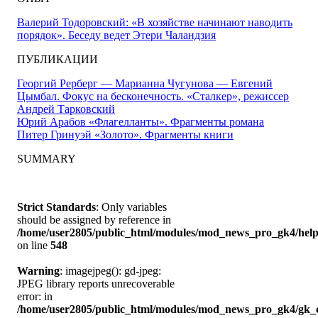
Валерий Тодоровский: «В хозяйстве начинают наводить
порядок». Беседу ведет Этери Чаландзия
ПУБЛИКАЦИИ
Георгий Рерберг — Марианна Чугунова — Евгений
Цымбал. Фокус на бесконечность. «Сталкер», режиссер
Андрей Тарковский
Юрий Арабов «Флагелланты». Фрагменты романа
Питер Гринуэй «Золото». Фрагменты книги
SUMMARY
Strict Standards
: Only variables
should be assigned by reference in
/home/user2805/public_html/modules/mod_news_pro_gk4/help
on line
548
Warning
: imagejpeg(): gd-jpeg:
JPEG library reports unrecoverable
error: in
/home/user2805/public_html/modules/mod_news_pro_gk4/gk_c