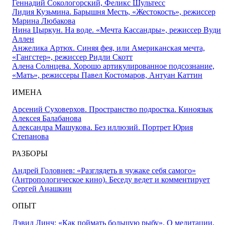
Геннадий Сокологорский, Феликс Шультесс
Лидия Кузьмина. Барышня Месть, «Жестокость», режиссер
Марина Любакова
Нина Цыркун. На воде. «Мечта Кассандры», режиссер Вуди
Аллен
Анжелика Артюх. Синяя фея, или Американская мечта,
«Гангстер», режиссер Ридли Скотт
Алена Солнцева. Хорошо артикулированное подсознание,
«Мать», режиссеры Павел Костомаров, Антуан Каттин
ИМЕНА
Арсений Суховерхов. Пространство подростка. Киноязык
Алексея Балабанова
Александра Машукова. Без иллюзий. Портрет Юрия
Степанова
РАЗБОРЫ
Андрей Головнев: «Разглядеть в чужаке себя самого»
(Антропологическое кино). Беседу ведет и комментирует
Сергей Анашкин
ОПЫТ
Дэвид Линч: «Как поймать большую рыбу». О медитации,