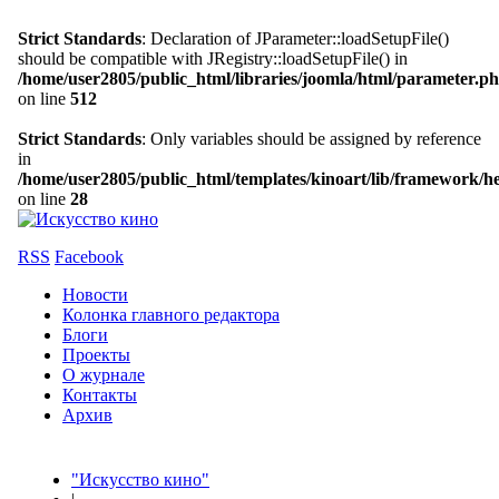
Strict Standards
: Declaration of JParameter::loadSetupFile()
should be compatible with JRegistry::loadSetupFile() in
/home/user2805/public_html/libraries/joomla/html/parameter.p
on line
512
Strict Standards
: Only variables should be assigned by reference
in
/home/user2805/public_html/templates/kinoart/lib/framework/h
on line
28
RSS
Facebook
Новости
Колонка главного редактора
Блоги
Проекты
О журнале
Контакты
Архив
"Искусство кино"