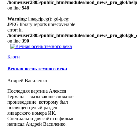
/home/user2805/public_html/modules/mod_news_pro_gk4/help
on line
548
Warning
: imagejpeg(): gd-jpeg:
JPEG library reports unrecoverable
error: in
/home/user2805/public_html/modules/mod_news_pro_gk4/gk_c
on line
390
Блоги
Вечная осень темного века
Андрей Василенко
Последняя картина Алексея
Германа – вызывающе сложное
произведение, которому был
посвящен целый раздел
январского номера ИК.
Специально для сайта о фильме
написал Андрей Василенко.