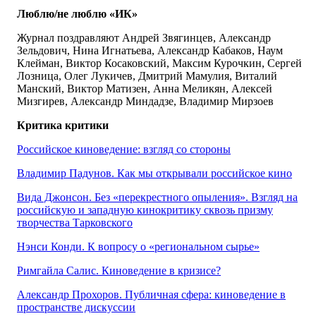
Люблю/не люблю «ИК»
Журнал поздравляют Андрей Звягинцев, Александр
Зельдович, Нина Игнатьева, Александр Кабаков, Наум
Клейман, Виктор Косаковский, Максим Курочкин, Сергей
Лозница, Олег Лукичев, Дмитрий Мамулия, Виталий
Манский, Виктор Матизен, Анна Меликян, Алексей
Мизгирев, Александр Миндадзе, Владимир Мирзоев
Критика критики
Российское киноведение: взгляд со стороны
Владимир Падунов. Как мы открывали российское кино
Вида Джонсон. Без «перекрестного опыления». Взгляд на
российскую и западную кинокритику сквозь призму
творчества Тарковского
Нэнси Конди. К вопросу о «региональном сырье»
Римгайла Салис. Киноведение в кризисе?
Александр Прохоров. Публичная сфера: киноведение в
пространстве дискуссии