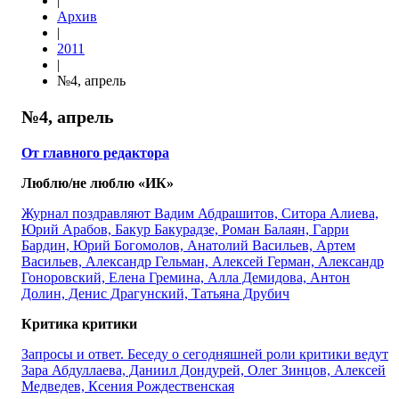
|
Архив
|
2011
|
№4, апрель
№4, апрель
От главного редактора
Люблю/не люблю «ИК»
Журнал поздравляют Вадим Абдрашитов, Ситора Алиева,
Юрий Арабов, Бакур Бакурадзе, Роман Балаян, Гарри
Бардин, Юрий Богомолов, Анатолий Васильев, Артем
Васильев, Александр Гельман, Алексей Герман, Александр
Гоноровский, Елена Гремина, Алла Демидова, Антон
Долин, Денис Драгунский, Татьяна Друбич
Критика критики
Запросы и ответ. Беседу о сегодняшней роли критики ведут
Зара Абдуллаева, Даниил Дондурей, Олег Зинцов, Алексей
Медведев, Ксения Рождественская