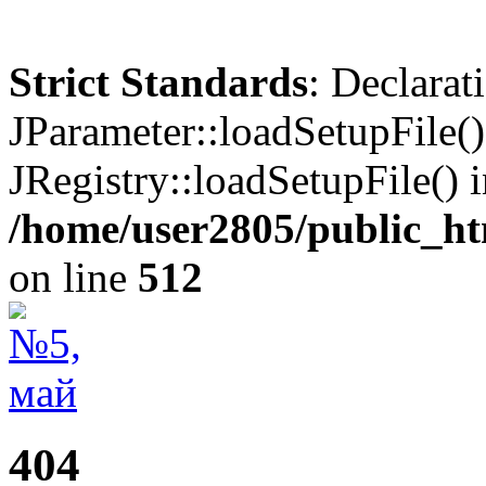
Strict Standards
: Declarat
JParameter::loadSetupFile(
JRegistry::loadSetupFile() 
/home/user2805/public_ht
on line
512
404