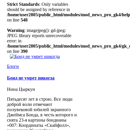
Strict Standards
: Only variables
should be assigned by reference in
/home/user2805/public_html/modules/mod_news_pro_gk4/help
on line
548
Warning
: imagejpeg(): gd-jpeg:
JPEG library reports unrecoverable
error: in
/home/user2805/public_html/modules/mod_news_pro_gk4/gk_c
on line
390
Блоги
Бонд не умрет никогда
Нина Цыркун
Пятьдесят лет в строю. Все люди
доброй воли отмечают
полувековой юбилей экранного
Джеймса Бонда, в честь которого и
снята 23-я картины бондианы
«007: Координаты «Скайфолл»,