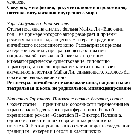
человека.
Сокуров, метафизика, документальное и игровое кино,
поэтика, визуализация внутреннего мира
Зара Абдуллаева. Four seasons
Статья посвящена анализу фильма Майка Ли «Еще один
год», на примере которого автор разбирает и приемы
режиссуры этого выдающегося мастера, и традиции
английского независимого кино. Рассматривая приемы
актерской техники, превращающей достижения
национальной театральной школы в подлинно
кинематографическое существование, типологию
характеров, мизансценирование, критик показывает
актуальность поэтики Майка Ли, снимающего, казалось бы,
совсем не радикальное кино.
Режиссура, английское независимое кино, национальная
театральная школа, не радикальное, мизансценирование
Катерина Тарханова. Поколение первое, десятое, сотое…
Сюжет статьи — принципы и особенности перенесения на
экран сложной для такого трансфера прозы. Речь об
экранизации романа «Generation П» Виктора Пелевина,
одного из известнейших современных российских
писателей. В этом романе автор статьи видит наследование
традициям Теккерея и Гоголя, в классических