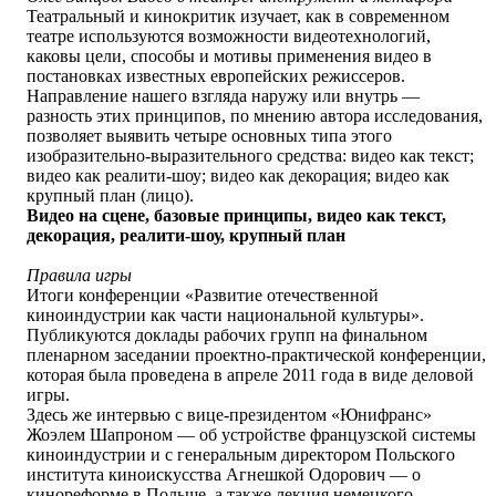
Театральный и кинокритик изучает, как в современном
театре используются возможности видеотехнологий,
каковы цели, способы и мотивы применения видео в
постановках известных европейских режиссеров.
Направление нашего взгляда наружу или внутрь —
разность этих принципов, по мнению автора исследования,
позволяет выявить четыре основных типа этого
изобразительно-выразительного средства: видео как текст;
видео как реалити-шоу; видео как декорация; видео как
крупный план (лицо).
Видео на сцене, базовые принципы, видео как текст,
декорация, реалити-шоу, крупный план
Правила игры
Итоги конференции «Развитие отечественной
киноиндустрии как части национальной культуры».
Публикуются доклады рабочих групп на финальном
пленарном заседании проектно-практической конференции,
которая была проведена в апреле 2011 года в виде деловой
игры.
Здесь же интервью с вице-президентом «Юнифранс»
Жоэлем Шапроном — об устройстве французской системы
киноиндустрии и с генеральным директором Польского
института киноискусства Агнешкой Одорович — о
кинореформе в Польше, а также лекция немецкого