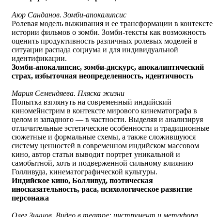
Аюр Санданов. Зомби-апокалипсис
Ролевая модель выживания и ее трансформации в контексте
истории фильмов о зомби. Зомби-тексты как возможность
оценить продуктивность различных ролевых моделей в
ситуации распада социума и для индивидуальной
идентификации.
Зомби-апокалипсис, зомби-дискурс, апокалиптический
страх, избыточная неопределенность, идентичность
Мария Семендяева. Пляска жизни
Попытка взглянуть на современный индийский
киномейнстрим в контексте мирового кинематографа в
целом и западного — в частности. Выделяя и анализируя
отличительные эстетические особенности и традиционные
сюжетные и формальные схемы, а также сложившуюся
систему ценностей в современном индийском массовом
кино, автор статьи выводит портрет уникальной и
самобытной, хоть и подверженной сильному влиянию
Голливуда, кинематографической культуры.
Индийское кино, Болливуд, поэтическая
иносказательность, раса, психологическое развитие
персонажа
Олег Зинцов. Видео в театре: инструмент и метафора