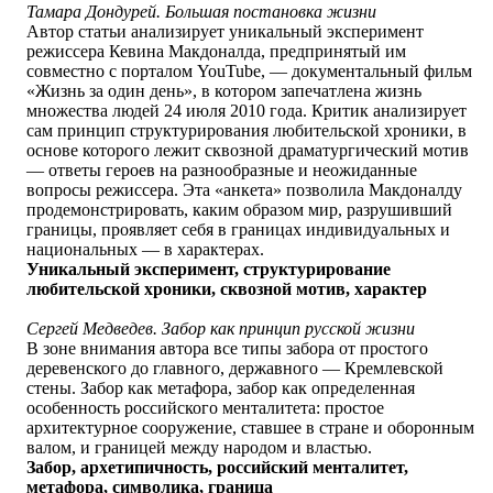
Тамара Дондурей. Большая постановка жизни
Автор статьи анализирует уникальный эксперимент
режиссера Кевина Макдоналда, предпринятый им
совместно с порталом YouTube, — документальный фильм
«Жизнь за один день», в котором запечатлена жизнь
множества людей 24 июля 2010 года. Критик анализирует
сам принцип структурирования любительской хроники, в
основе которого лежит сквозной драматургический мотив
— ответы героев на разнообразные и неожиданные
вопросы режиссера. Эта «анкета» позволила Макдоналду
продемонстрировать, каким образом мир, разрушивший
границы, проявляет себя в границах индивидуальных и
национальных — в характерах.
Уникальный эксперимент, структурирование
любительской хроники, сквозной мотив, характер
Сергей Медведев. Забор как принцип русской жизни
В зоне внимания автора все типы забора от простого
деревенского до главного, державного — Кремлевской
стены. Забор как метафора, забор как определенная
особенность российского менталитета: простое
архитектурное сооружение, ставшее в стране и оборонным
валом, и границей между народом и властью.
Забор, архетипичность, российский менталитет,
метафора, символика, граница