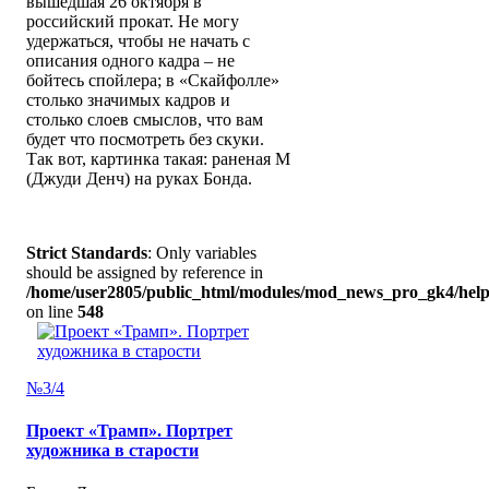
вышедшая 26 октября в
российский прокат. Не могу
удержаться, чтобы не начать с
описания одного кадра – не
бойтесь спойлера; в «Скайфолле»
столько значимых кадров и
столько слоев смыслов, что вам
будет что посмотреть без скуки.
Так вот, картинка такая: раненая М
(Джуди Денч) на руках Бонда.
Strict Standards
: Only variables
should be assigned by reference in
/home/user2805/public_html/modules/mod_news_pro_gk4/help
on line
548
№3/4
Проект «Трамп». Портрет
художника в старости