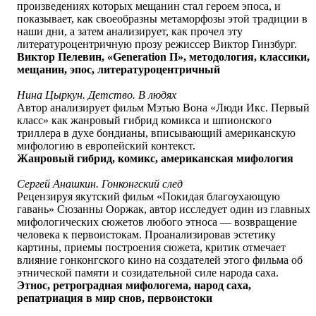
произведениях которых мещанин стал героем эпоса, и
показывает, как своеобразны метаморфозы этой традиции в
наши дни, а затем анализирует, как прочел эту
литературоцентричную прозу режиссер Виктор Гинзбург.
Виктор Пелевин, «Generation П», методология, классики,
мещанин, эпос, литературоцентричный
Нина Цыркун. Детство. В людях
Автор анализирует фильм Мэтью Вона «Люди Икс. Первый
класс» как жанровый гибрид комикса и шпионского
триллера в духе бондианы, вписывающий американскую
мифологию в европейский контекст.
Жанровый гибрид, комикс, американская мифология
Сергей Анашкин. Гонконгский след
Рецензируя якутский фильм «Покидая благоухающую
гавань» Сюзанны Ооржак, автор исследует один из главных
мифологических сюжетов любого этноса — возвращение
человека к первоистокам. Проанализировав эстетику
картины, приемы построения сюжета, критик отмечает
влияние гонконгского кино на создателей этого фильма об
этнической памяти и созидательной силе народа саха.
Этнос, ретроградная мифологема, народ саха,
репатриация в мир снов, первоистоки