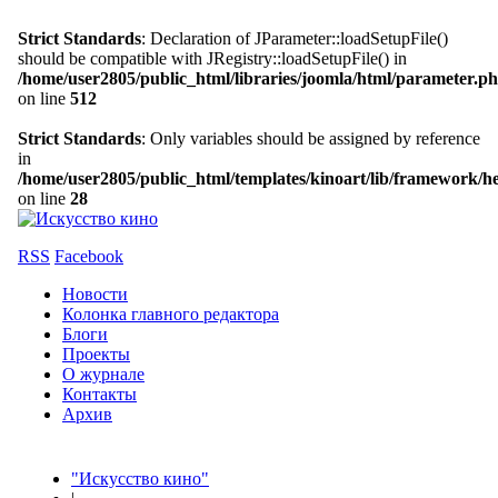
Strict Standards
: Declaration of JParameter::loadSetupFile()
should be compatible with JRegistry::loadSetupFile() in
/home/user2805/public_html/libraries/joomla/html/parameter.p
on line
512
Strict Standards
: Only variables should be assigned by reference
in
/home/user2805/public_html/templates/kinoart/lib/framework/h
on line
28
RSS
Facebook
Новости
Колонка главного редактора
Блоги
Проекты
О журнале
Контакты
Архив
"Искусство кино"