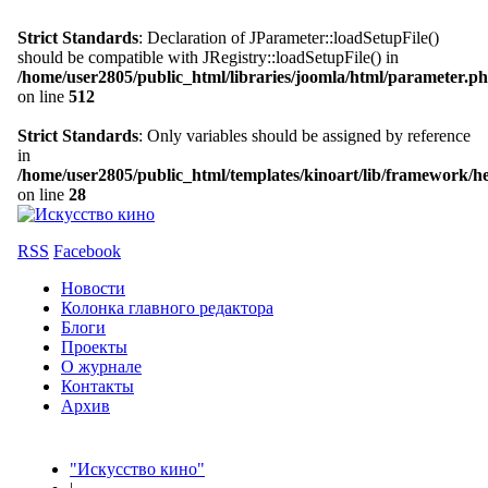
Strict Standards
: Declaration of JParameter::loadSetupFile()
should be compatible with JRegistry::loadSetupFile() in
/home/user2805/public_html/libraries/joomla/html/parameter.p
on line
512
Strict Standards
: Only variables should be assigned by reference
in
/home/user2805/public_html/templates/kinoart/lib/framework/h
on line
28
RSS
Facebook
Новости
Колонка главного редактора
Блоги
Проекты
О журнале
Контакты
Архив
"Искусство кино"