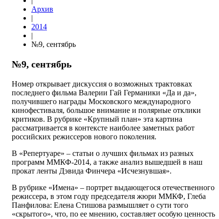
|
Архив
|
2014
|
№9, сентябрь
№9, сентябрь
Номер открывает дискуссия о возможных трактовках
последнего фильма Валерии Гай Германики «Да и да»,
получившего награды Московского международного
кинофестиваля, большое внимание и полярные отклики
критиков. В рубрике «Крупный план» эта картина
рассматривается в контексте наиболее заметных работ
российских режиссеров нового поколения.
В «Репертуаре» – статьи о лучших фильмах из разных
программ ММКФ-2014, а также анализ вышедшей в наш
прокат ленты Дэвида Финчера «Исчезнувшая».
В рубрике «Имена» – портрет выдающегося отечественного
режиссера, в этом году председателя жюри ММКФ, Глеба
Панфилова: Елена Стишова размышляет о сути того
«скрытого», что, по ее мнению, составляет особую ценность