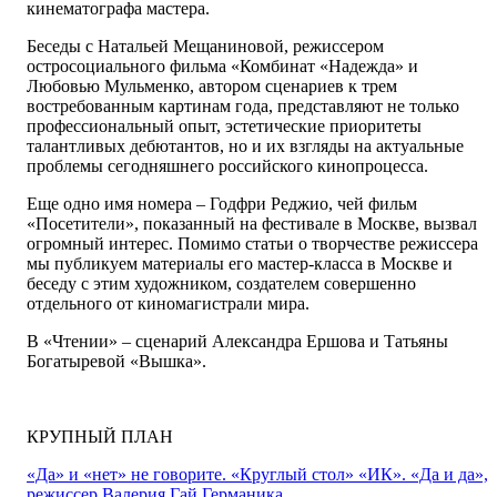
кинематографа мастера.
Беседы с Натальей Мещаниновой, режиссером
остросоциального фильма «Комбинат «Надежда» и
Любовью Мульменко, автором сценариев к трем
востребованным картинам года, представляют не только
профессиональный опыт, эстетические приоритеты
талантливых дебютантов, но и их взгляды на актуальные
проблемы сегодняшнего российского кинопроцесса.
Еще одно имя номера – Годфри Реджио, чей фильм
«Посетители», показанный на фестивале в Москве, вызвал
огромный интерес. Помимо статьи о творчестве режиссера
мы публикуем материалы его мастер-класса в Москве и
беседу с этим художником, создателем совершенно
отдельного от киномагистрали мира.
В «Чтении» – сценарий Александра Ершова и Татьяны
Богатыревой «Вышка».
КРУПНЫЙ ПЛАН
«Да» и «нет» не говорите. «Круглый стол» «ИК». «Да и да»,
режиссер Валерия Гай Германика