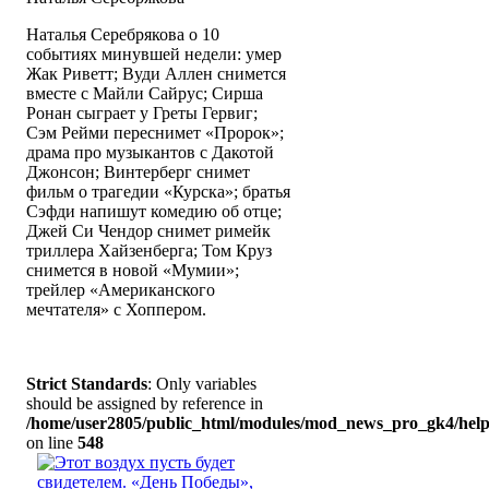
Наталья Серебрякова о 10
событиях минувшей недели: умер
Жак Риветт; Вуди Аллен снимется
вместе с Майли Сайрус; Сирша
Ронан сыграет у Греты Гервиг;
Сэм Рейми переснимет «Пророк»;
драма про музыкантов с Дакотой
Джонсон; Винтерберг снимет
фильм о трагедии «Курска»; братья
Сэфди напишут комедию об отце;
Джей Си Чендор снимет римейк
триллера Хайзенберга; Том Круз
снимется в новой «Мумии»;
трейлер «Американского
мечтателя» с Хоппером.
Strict Standards
: Only variables
should be assigned by reference in
/home/user2805/public_html/modules/mod_news_pro_gk4/help
on line
548