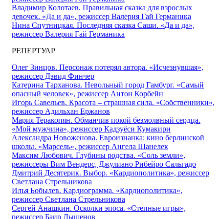
Владимир Колотаев. Правильная сказка для взрослых
девочек. «Да и да», режиссер Валерия Гай Германика
Нина Спутницкая. Последняя сказка Саши. «Да и да»,
режиссер Валерия Гай Германика
РЕПЕРТУАР
Олег Зинцов. Персонаж потерял автора. «Исчезнувшая»,
режиссер Дэвид Финчер
Катерина Тарханова. Невольный город Гамбург. «Самый
опасный человек», режиссер Антон Корбейн
Игорь Савельев. Красота – страшная сила. «Собственники»,
режиссер Адильхан Ержанов
Мария Теракопян. Обманчив покой безмолвный сердца.
«Мой мужчина», режиссер Кадзуёси Кумакири
Александра Новоженова. Евроизнанка: кино берлинской
школы. «Марсель», режиссер Ангела Шанелек
Максим Любович. Глубины родства. «Соль земли»,
режиссеры Вим Вендерс, Джулиано Рибейро Сальгадо
Дмитрий Десятерик. Выбор. «Кардиополитика», режиссер
Светлана Стрельникова
Илья Бобылев. Кардиограмма. «Кардиополитика»,
режиссер Светлана Стрельникова
Сергей Анашкин. Осколки эпоса. «Степные игры»,
режиссер Баир Дышенов