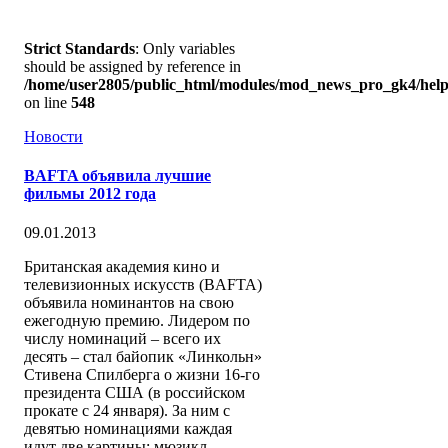
Strict Standards
: Only variables
should be assigned by reference in
/home/user2805/public_html/modules/mod_news_pro_gk4/help
on line
548
Новости
BAFTA объявила лучшие
фильмы 2012 года
09.01.2013
Британская академия кино и
телевизионных искусств (BAFTA)
объявила номинантов на свою
ежегодную премию. Лидером по
числу номинаций – всего их
десять – стал байопик «Линкольн»
Стивена Спилберга о жизни 16-го
президента США (в российском
прокате с 24 января). За ним с
девятью номинациями каждая
идут две картины: мюзикл