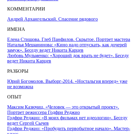
КОММЕНТАРИИ
Андрей Архангельский. Спасение рядового
ИМЕНА
Елена Стишова. Глеб Панфилов. Скрытое. Портрет мастера
Наталья Мещанинова: «Кино надо отпускать, как дочерей
замуж». Беседу ведет Никита Карцев
Любовь Мульменко: «Хороший док врать не будет». Беседу
ведет Никита Карцев
РАЗБОРЫ
Юрий Богомолов. Выборг-2014. «Ностальгия вперед» уже
не возможна
ОПЫТ
Максим Казючиц. «Человек — это открытый проект».
Портрет режиссера Годфри Реджио
Годфри Реджио: «В моих фильмах нет идеологии». Беседу
ведет Сергей Сычев
Годфри Реджио: «Пробудить первобытное начало». Мастер-
класс