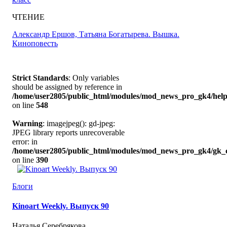
ЧТЕНИЕ
Александр Ершов, Татьяна Богатырева. Вышка.
Киноповесть
Strict Standards
: Only variables
should be assigned by reference in
/home/user2805/public_html/modules/mod_news_pro_gk4/help
on line
548
Warning
: imagejpeg(): gd-jpeg:
JPEG library reports unrecoverable
error: in
/home/user2805/public_html/modules/mod_news_pro_gk4/gk_c
on line
390
Блоги
Kinoart Weekly. Выпуск 90
Наталья Серебрякова