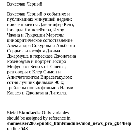
Вячеслав Черный
Вячеслав Черный о событиях и
публикациях минувшей недели:
новые проекты Дженнифер Кент,
Ричарда Линклейтера, Имоу
Чжана и Лукреции Мартель;
кинокритическое сопоставление
Александра Сокурова и Альберта
Серры; философия Джима
Джармуша в пересказе Джонатана
Розенбаума и портрет Тосиро
Мифунэ от Senses of Cinema;
разговоры с Клер Симон и
Апитчатпонгом Вирасетакулом;
сотня лучших фильмов 90-х;
трейлеры новых фильмов Наоми
Кавасэ и Джонатана Лителла.
Strict Standards
: Only variables
should be assigned by reference in
/home/user2805/public_html/modules/mod_news_pro_gk4/help
on line
548