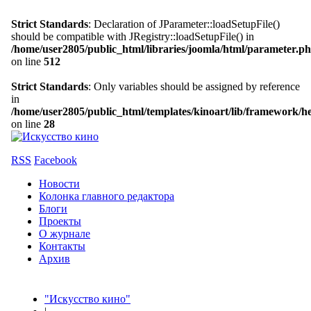
Strict Standards
: Declaration of JParameter::loadSetupFile()
should be compatible with JRegistry::loadSetupFile() in
/home/user2805/public_html/libraries/joomla/html/parameter.p
on line
512
Strict Standards
: Only variables should be assigned by reference
in
/home/user2805/public_html/templates/kinoart/lib/framework/h
on line
28
RSS
Facebook
Новости
Колонка главного редактора
Блоги
Проекты
О журнале
Контакты
Архив
"Искусство кино"