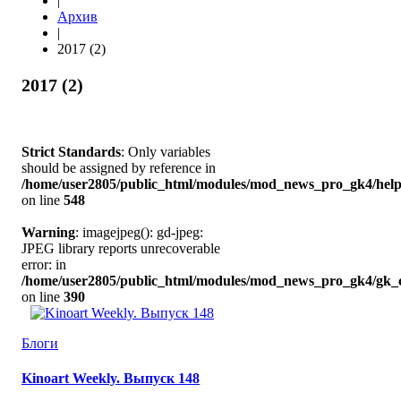
|
Архив
|
2017 (2)
2017 (2)
Strict Standards
: Only variables
should be assigned by reference in
/home/user2805/public_html/modules/mod_news_pro_gk4/help
on line
548
Warning
: imagejpeg(): gd-jpeg:
JPEG library reports unrecoverable
error: in
/home/user2805/public_html/modules/mod_news_pro_gk4/gk_c
on line
390
Блоги
Kinoart Weekly. Выпуск 148