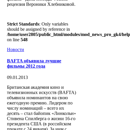
рецензия Вероники Хлебниковой.
Strict Standards
: Only variables
should be assigned by reference in
/home/user2805/public_html/modules/mod_news_pro_gk4/help
on line
548
Новости
BAFTA объявила лучшие
фильмы 2012 года
09.01.2013
Британская академия кино и
телевизионных искусств (BAFTA)
объявила номинантов на свою
ежегодную премию. Лидером по
числу номинаций – всего их
десять – стал байопик «Линкольн»
Стивена Спилберга о жизни 16-го
президента США (в российском
прокате с 24 января). За ним с