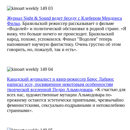
Журнал Sight & Sound ведет беседу с Клебером Мендонса
Фильо
. Бразильский режиссер рассказывает о фильме
«Водолей» и политической обстановке в родной стране. «Я
вижу, что больше ничего не происходит. Бразильский
народ, похоже, успокоился. Финал "Водолея" теперь
напоминает научную фантастику. Очень грустно об этом
говорить, но, пожалуй, так и есть».
Канадский журналист и квир-режиссер Брюс Лабрюс
написал эссе, посвященное некоторым особенностям
творческой вселенной Педро Альмодовара
. «К счастью для
всех нас, художественные мутации Альмодовара по-
прежнему остаются эстетически приятными, чрезвычайно
феминистскими, сексуально-подрывными и непоколебимо
странными».