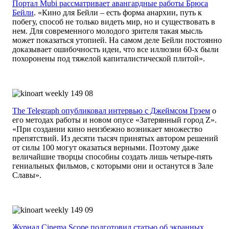
Портал Mubi рассматривает авангардные работы Брюса
Бейли
. «Кино для Бейли – есть форма анархии, путь к
побегу, способ не только видеть мир, но и существовать в
нем. Для современного молодого зрителя такая мысль
может показаться утопией. На самом деле Бейли постоянно
доказывает ошибочность идеи, что все иллюзии 60-х были
похоронены под тяжелой капиталистической плитой».
The Telegraph опубликовал интервью с Джеймсом Грэем
о
его методах работы и новом опусе «Затерянный город Z».
«При создании кино неизбежно возникает множество
препятствий. Из десяти тысяч принятых автором решений
от силы 100 могут оказаться верными. Поэтому даже
величайшие творцы способны создать лишь четыре-пять
гениальных фильмов, с которыми они и останутся в Зале
Славы».
Журнал Cinema Scope подготовил статью об экранных