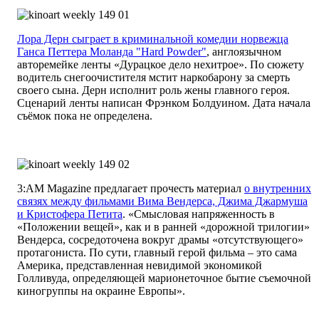
Лора Дерн сыграет в криминальной комедии норвежца
Ганса Петтера Моланда "Hard Powder"
, англоязычном
авторемейке ленты «Дурацкое дело нехитрое». По сюжету
водитель снегоочистителя мстит наркобарону за смерть
своего сына. Дерн исполнит роль жены главного героя.
Сценарий ленты написан Фрэнком Болдуином. Дата начала
съёмок пока не определена.
3:AM Magazine предлагает прочесть материал
о внутренних
связях между фильмами Вима Вендерса, Джима Джармуша
и Кристофера Петита
. «Смысловая напряженность в
«Положении вещей», как и в ранней «дорожной трилогии»
Вендерса, сосредоточена вокруг драмы «отсутствующего»
протагониста. По сути, главный герой фильма – это сама
Америка, представленная невидимой экономикой
Голливуда, определяющей марионеточное бытие съемочной
киногруппы на окраине Европы».