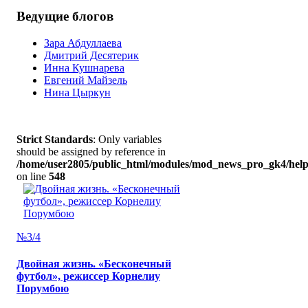
Ведущие блогов
Зара Абдуллаева
Дмитрий Десятерик
Инна Кушнарева
Евгений Майзель
Нина Цыркун
Strict Standards
: Only variables
should be assigned by reference in
/home/user2805/public_html/modules/mod_news_pro_gk4/help
on line
548
№3/4
Двойная жизнь. «Бесконечный
футбол», режиссер Корнелиу
Порумбою