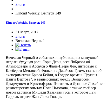
|
Блоги
|
Kinoart Weekly. Выпуск 149
Kinoart Weekly. Выпуск 149
31 Март, 2017
Блоги
Вячеслав Черный
Вячеслав Черный о событиях и публикациях минувшей
недели: будущая роль Лоры Дерн, эссе ЛяБрюса об
Альмодоваре и Ассаяса о Жане-Пьере Лео, интервью с
Клебером Мендосой Фильо и с Джейсом Грэем, статьи об
экспериментах Брюса Бейли, о Годаре времен "Группы
Дзиги Вертова", о взаимосвязях между Вендерсом,
Джармушем и Кристофером Петитом, о Деннисе Лихейне и
режиссерских опытах Пола Ньюмана, а также трейлер
новой картины Мишеля Хазанавичуса, в котором Луи
Гаррель играет Жан-Люка Годара.