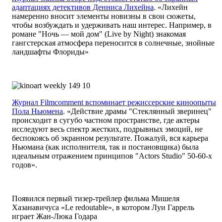
адаптациях детективов Денниса Лихейна
. «Лихейн
намеренно вносит элементы новизны в свои сюжеты,
чтобы возбуждать и удерживать наш интерес. Например, в
романе "Ночь — мой дом" (Live by Night) знакомая
гангстерская атмосфера переносится в солнечные, знойные
ландшафты Флориды»
Журнал Filmcomment вспоминает режиссерские киноопыты
Пола Ньюмена
. «Действие драмы "Стеклянный зверинец"
происходит в сугубо частном пространстве, где актеры
исследуют весь спектр жестких, подрывных эмоций, не
беспокоясь об экранном результате. Пожалуй, вся карьера
Ньюмана (как исполнителя, так и постановщика) была
идеальным отражением принципов "Actors Studio" 50-60-х
годов».
Появился первый тизер-трейлер фильма Мишеля
Хазанавичуса «Le redoutable», в котором Луи Гаррель
играет Жан-Люка Годара