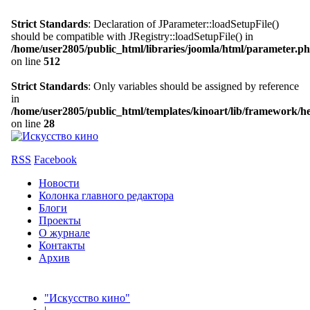
Strict Standards
: Declaration of JParameter::loadSetupFile()
should be compatible with JRegistry::loadSetupFile() in
/home/user2805/public_html/libraries/joomla/html/parameter.p
on line
512
Strict Standards
: Only variables should be assigned by reference
in
/home/user2805/public_html/templates/kinoart/lib/framework/h
on line
28
RSS
Facebook
Новости
Колонка главного редактора
Блоги
Проекты
О журнале
Контакты
Архив
"Искусство кино"