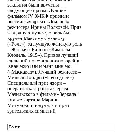
закрытия были вручены
следующие призы. Лучшим
фильмом IV ЗМКФ признана
российская драма «Диалоги»
режиссера Ирины Волковой. Приз
за лучшую мужскую роль был
вручен Максиму Суханову
(«Роль»), за лучшую женскую роль
– Жюльетт Бинош («Камилла
Клодель, 1915»). Приз за лучший
сценарий получили южнокорейцы
Хван Чжо Юн и Чанг-мин Чо
(«Маскарад»). Лучший режиссер –
Мишель Гондри («Пена дней»).
Специальный приз жюри –
операторская работа Сергея
Мачильского в фильме «Зеркала».
Эта же картина Марины
Мигуновой получила и приз
зрительских симпатий.