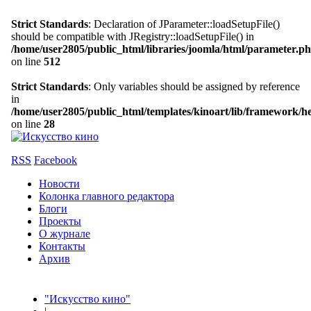
Strict Standards
: Declaration of JParameter::loadSetupFile()
should be compatible with JRegistry::loadSetupFile() in
/home/user2805/public_html/libraries/joomla/html/parameter.p
on line
512
Strict Standards
: Only variables should be assigned by reference
in
/home/user2805/public_html/templates/kinoart/lib/framework/h
on line
28
RSS
Facebook
Новости
Колонка главного редактора
Блоги
Проекты
О журнале
Контакты
Архив
"Искусство кино"