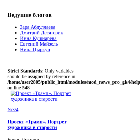
Ведущие блогов
Зара Абдуллаева
Дмитрий Десятерик
Инна Кушнарева
Евгений Майзель
Нина Цыркун
Strict Standards
: Only variables
should be assigned by reference in
/home/user2805/public_html/modules/mod_news_pro_gk4/help
on line
548
№3/4
Проект «Трамп». Портрет
художника в старости
Борис Локшин