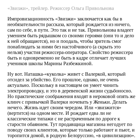
«Звизжи», трейлер. Режиссер Ольга Привольнова
Импровизационность «Звизжи» заключается как бы в
необязательности рассказа, который рождается из ничего,
сам по себе, в пути. Это так и не так. Привольнова владеет
умением быть рядышком со своими героями (они то и дело
к ней обращаются), но и поодаль, чтобы зритель смог
понаблюдать за ними без настойчивого (а скрыть это
нельзя) участия режиссера-оператора. Свойство режиссера
быть и одновременно не быть в кадре отличает лучших
учеников школы Марины Разбежкиной.
Ну вот. Наташка-«куколка» живет с Валеркой, который
отсидел за убийство. Его прошлое, однако, не очень
актуально. Поскольку в настоящем он умеет чинить
электропроводку, и это в деревенской жизни судьбоносно.
Но практические соображения входят в нероковой опять же
клинч с привычкой Валерки ночевать у Женьки. Делать
нечего. Жизнь идет своим чередом. Или «звизжится»
(вертится) на одном месте. И рождает едва ли не
классические типажи с не растраченным по дороге к
старости обаянием. Тут продавщица магазина негодует по
поводу своих клиентов, которые только работают и пьют, и
торопится домой, в родную Белоруссию, «в цивилизацию».