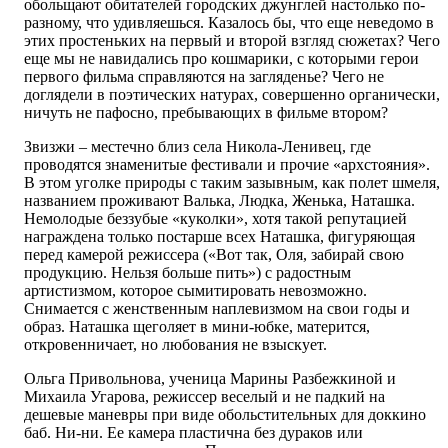
обольщают обитателей городских джунглей настолько по-
разному, что удивляешься. Казалось бы, что еще неведомо в
этих простеньких на первый и второй взгляд сюжетах? Чего
еще мы не навидались про кошмарики, с которыми герои
первого фильма справляются на загляденье? Чего не
доглядели в поэтических натурах, совершенно органически,
ничуть не пафосно, пребывающих в фильме втором?
Звизжи – местечно близ села Никола-Ленивец, где
проводятся знаменитые фестивали и прочие «архстояния».
В этом уголке природы с таким зазывным, как полет шмеля,
названием проживают Валька, Людка, Женька, Наташка.
Немолодые беззубые «куколки», хотя такой репутацией
награждена только постарше всех Наташка, фигуряющая
перед камерой режиссера («Вот так, Оля, забирай свою
продукцию. Нельзя больше пить») с радостным
артистизмом, которое сымитировать невозможно.
Снимается с женственным наплевизмом на свои годы и
образ. Наташка щеголяет в мини-юбке, матерится,
откровенничает, но любования не взыскует.
Ольга Привольнова, ученица Марины Разбежкиной и
Михаила Угарова, режиссер веселый и не падкий на
дешевые маневры при виде обольстительных для доккино
баб. Ни-ни. Ее камера пластична без дураков или