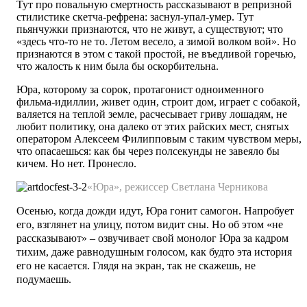
Тут про повальную смертность рассказывают в репризной
стилистике скетча-рефрена: заснул-упал-умер. Тут
пьянчужки признаются, что не живут, а существуют; что
«здесь что-то не то. Летом весело, а зимой волком вой». Но
признаются в этом с такой простой, не въедливой горечью,
что жалость к ним была бы оскорбительна.
Юра, которому за сорок, протагонист одноименного
фильма-идиллии, живет один, строит дом, играет с собакой,
валяется на теплой земле, расчесывает гриву лошадям, не
любит политику, она далеко от этих райских мест, снятых
оператором Алексеем Филипповым с таким чувством меры,
что опасаешься: как бы через полсекунды не завеяло бы
кичем. Но нет. Пронесло.
«Юра», режиссер Светлана Черникова
Осенью, когда дожди идут, Юра гонит самогон. Напробует
его, взглянет на улицу, потом видит сны. Но об этом «не
рассказывают» – озвучивает свой монолог Юра за кадром
тихим, даже равнодушным голосом, как будто эта история
его не касается. Глядя на экран, так не скажешь, не
подумаешь.