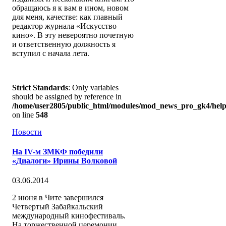
обращаюсь я к вам в ином, новом
для меня, качестве: как главный
редактор журнала «Искусство
кино». В эту невероятно почетную
и ответственную должность я
вступил с начала лета.
Strict Standards
: Only variables
should be assigned by reference in
/home/user2805/public_html/modules/mod_news_pro_gk4/help
on line
548
Новости
На IV-м ЗМКФ победили
«Диалоги» Ирины Волковой
03.06.2014
2 июня в Чите завершился
Четвертый Забайкальский
международный кинофестиваль.
На торжественной церемонии