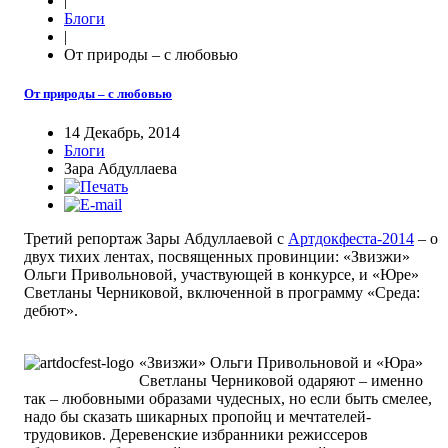
|
Блоги
|
От природы – с любовью
От природы – с любовью
14 Декабрь, 2014
Блоги
Зара Абдуллаева
Третий репортаж Зары Абдуллаевой с
Артдокфеста-2014
– о
двух тихих лентах, посвященных провинции: «Звизжи»
Ольги Привольновой, участвующей в конкурсе, и «Юре»
Светланы Черниковой, включенной в программу «Среда:
дебют».
«Звизжи» Ольги Привольновой и «Юра»
Светланы Черниковой одаряют – именно
так – любовными образами чудесных, но если быть смелее,
надо бы сказать шикарных пропойц и мечтателей-
трудовиков. Деревенские избранники режиссеров