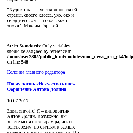
"Художник — чувствилище своей
страны, своего класса, ухо, око и
сердце его: он — голос своей
эпохи". Максим Горький
Strict Standards
: Only variables
should be assigned by reference in
/home/user2805/public_html/modules/mod_news_pro_gk4/help
on line
548
Колонка главного редактора
Новая жизнь «Искусства кино».
Обращение Антона Долина
10.07.2017
Здравствуйте! Я – кинокритик
Антон Долин. Возможно, вы
знаете меня по эфирам радио- и
телепередач, по статьям в разных
изданиях и нескольким книгам. Но