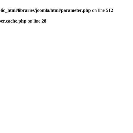
lic_html/libraries/joomla/html/parameter.php
on line
512
per.cache.php
on line
28