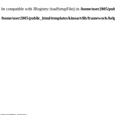
d be compatible with JRegistry::loadSetupFile() in
/home/user2805/pub
n
/home/user2805/public_html/templates/kinoart/lib/framework/hel
Искусство кино»,