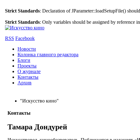
Strict Standards
: Declaration of JParameter::loadSetupFile() shoul
Strict Standards
: Only variables should be assigned by reference i
RSS
Facebook
Новости
Колонка главного редактора
Блоги
Проекты
О журнале
Контакты
Архив
"Искусство кино"
Контакты
Тамара Дондурей
Искусствовед, кинообозреватель. Публикуется в изданиях «