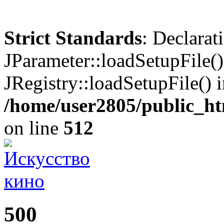
Strict Standards
: Declarat
JParameter::loadSetupFile(
JRegistry::loadSetupFile() 
/home/user2805/public_ht
on line
512
500