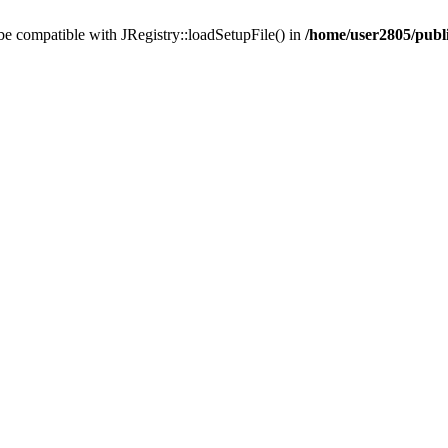
 be compatible with JRegistry::loadSetupFile() in
/home/user2805/publi