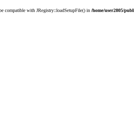
 be compatible with JRegistry::loadSetupFile() in
/home/user2805/publi