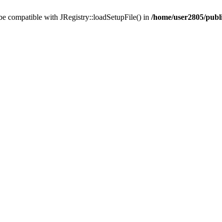
 be compatible with JRegistry::loadSetupFile() in
/home/user2805/publi