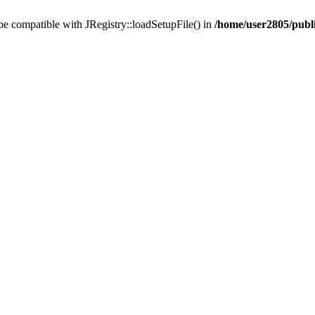
 be compatible with JRegistry::loadSetupFile() in
/home/user2805/publi