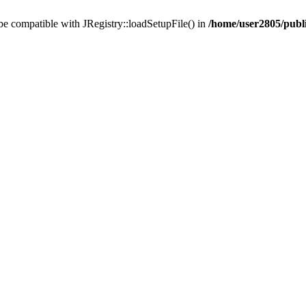
 be compatible with JRegistry::loadSetupFile() in
/home/user2805/publi