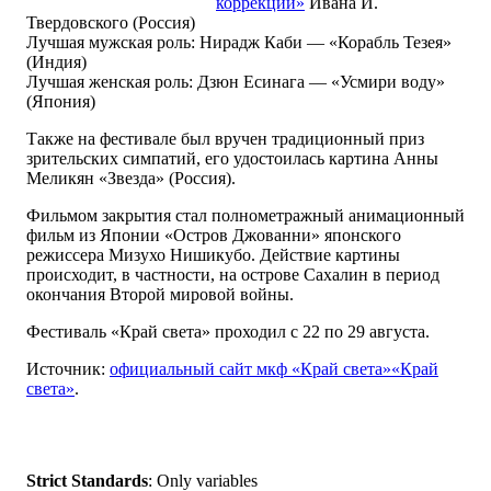
коррекции»
Ивана И.
Твердовского (Россия)
Лучшая мужская роль: Нирадж Каби — «Корабль Тезея»
(Индия)
Лучшая женская роль: Дзюн Есинага — «Усмири воду»
(Япония)
Также на фестивале был вручен традиционный приз
зрительских симпатий, его удостоилась картина Анны
Меликян «Звезда» (Россия).
Фильмом закрытия стал полнометражный анимационный
фильм из Японии «Остров Джованни» японского
режиссера Мизухо Нишикубо. Действие картины
происходит, в частности, на острове Сахалин в период
окончания Второй мировой войны.
Фестиваль «Край света» проходил с 22 по 29 августа.
Источник:
официальный сайт мкф «Край света»«Край
света»
.
Strict Standards
: Only variables