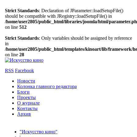
Strict Standards
: Declaration of JParameter::loadSetupFile()
should be compatible with JRegistry::loadSetupFile() in
/home/user2805/public_html/libraries/joomla/html/parameter.p
on line
512
Strict Standards
: Only variables should be assigned by reference
in
/home/user2805/public_html/templates/kinoart/lib/framework/h
on line
28
RSS
Facebook
Новости
Колонка главного редактора
Блоги
Проекты
О журнале
Контакты
Архив
"Искусство кино"