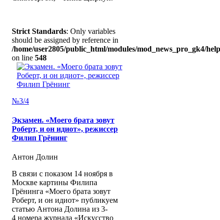
Strict Standards
: Only variables
should be assigned by reference in
/home/user2805/public_html/modules/mod_news_pro_gk4/help
on line
548
№3/4
Экзамен. «Моего брата зовут
Роберт, и он идиот», режиссер
Филип Грёнинг
Антон Долин
В связи с показом 14 ноября в
Москве картины Филипа
Грёнинга «Моего брата зовут
Роберт, и он идиот» публикуем
статью Антона Долина из 3-
4 номера журнала «Искусство