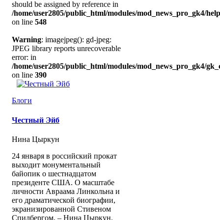
should be assigned by reference in
/home/user2805/public_html/modules/mod_news_pro_gk4/help
on line
548
Warning
: imagejpeg(): gd-jpeg:
JPEG library reports unrecoverable
error: in
/home/user2805/public_html/modules/mod_news_pro_gk4/gk_c
on line
390
Блоги
Честный Эйб
Нина Цыркун
24 января в российский прокат
выходит монументальный
байопик о шестнадцатом
президенте США. О масштабе
личности Авраама Линкольна и
его драматической биографии,
экранизированной Стивеном
Спилбергом, – Нина Цыркун.