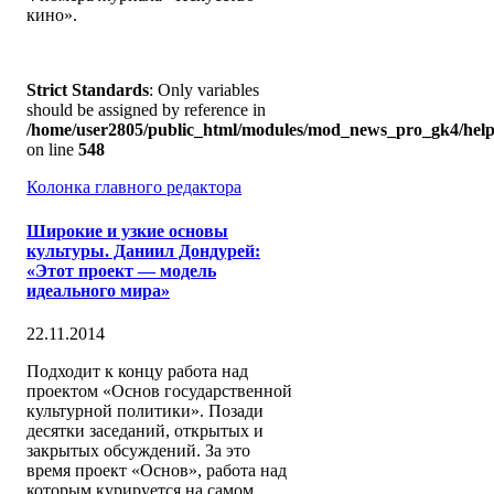
кино».
Strict Standards
: Only variables
should be assigned by reference in
/home/user2805/public_html/modules/mod_news_pro_gk4/help
on line
548
Колонка главного редактора
Широкие и узкие основы
культуры. Даниил Дондурей:
«Этот проект — модель
идеального мира»
22.11.2014
Подходит к концу работа над
проектом «Основ государственной
культурной политики». Позади
десятки заседаний, открытых и
закрытых обсуждений. За это
время проект «Основ», работа над
которым курируется на самом