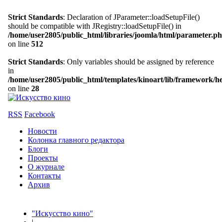
Strict Standards
: Declaration of JParameter::loadSetupFile()
should be compatible with JRegistry::loadSetupFile() in
/home/user2805/public_html/libraries/joomla/html/parameter.p
on line
512
Strict Standards
: Only variables should be assigned by reference
in
/home/user2805/public_html/templates/kinoart/lib/framework/h
on line
28
RSS
Facebook
Новости
Колонка главного редактора
Блоги
Проекты
О журнале
Контакты
Архив
"Искусство кино"