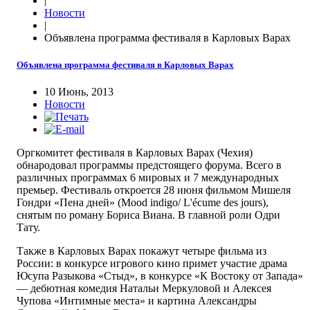
|
Новости
|
Объявлена программа фестиваля в Карловых Варах
Объявлена программа фестиваля в Карловых Варах
10 Июнь, 2013
Новости
Оргкомитет фестиваля в Карловых Варах (Чехия)
обнародовал программы предстоящего форума. Всего в
различных программах 6 мировых и 7 международных
премьер. Фестиваль откроется 28 июня фильмом Мишеля
Гондри «Пена дней» (Mood indigo/ L'écume des jours),
снятым по роману Бориса Виана. В главной роли Одри
Тату.
Также в Карловых Варах покажут четыре фильма из
России: в конкурсе игрового кино примет участие драма
Юсупа Разыкова «Стыд», в конкурсе «К Востоку от Запада»
— дебютная комедия Натальи Меркуловой и Алексея
Чупова «Интимные места» и картина Александры