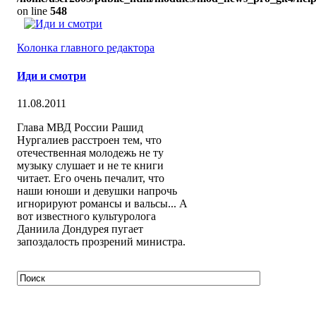
on line
548
Колонка главного редактора
Иди и смотри
11.08.2011
Глава МВД России Рашид
Нургалиев расстроен тем, что
отечественная молодежь не ту
музыку слушает и не те книги
читает. Его очень печалит, что
наши юноши и девушки напрочь
игнорируют романсы и вальсы... А
вот известного культуролога
Даниила Дондурея пугает
запоздалость прозрений министра.