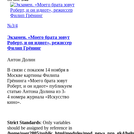
№3/4
Экзамен. «Моего брата зовут
Роберт, и он идиот», режиссер
Филип Грёнинг
Антон Долин
В связи с показом 14 ноября в
Москве картины Филипа
Грёнинга «Моего брата зовут
Роберт, и он идиот» публикуем
статью Антона Долина из 3-
4 номера журнала «Искусство
кино».
Strict Standards
: Only variables
should be assigned by reference in
/home/user2805/public_html/modules/mod_news_pro_gk4/help