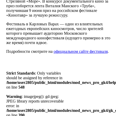
Стреляной «Море». В конкурсе документального кино за
приз поборется лента Виталия Манского «Труба»,
получившая 9 июня приз на российском фестивале
«Кинотавр» за лучшую режиссуру.
Фестиваль в Карловых Варах — один из влиятельных
ежегодных европейских киносмотров, число зрителей
которого превышает аудиторию Московского
международного кинофестиваля (идущего примерно в это
же время) почти вдвое.
Подробности смотрите на
официальном сайте фестиваля
.
Strict Standards
: Only variables
should be assigned by reference in
/home/user2805/public_html/modules/mod_news_pro_gk4/help
on line
548
Warning
: imagejpeg(): gd-jpeg:
JPEG library reports unrecoverable
error: in
/home/user2805/public_html/modules/mod_news_pro_gk4/gk_c
on line
390