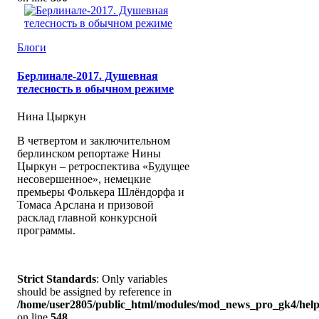
Блоги
Берлинале-2017. Душевная
телесность в обычном режиме
Нина Цыркун
В четвертом и заключительном
берлинском репортаже Нины
Цыркун – ретроспектива «Будущее
несовершенное», немецкие
премьеры Фолькера Шлёндорфа и
Томаса Арслана и призовой
расклад главной конкурсной
программы.
Strict Standards
: Only variables
should be assigned by reference in
/home/user2805/public_html/modules/mod_news_pro_gk4/help
on line
548