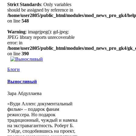
Strict Standards
: Only variables
should be assigned by reference in
/home/user2805/public_html/modules/mod_news_pro_gk4/help
on line
548
Warning
: imagejpeg(): gd-jpeg:
JPEG library reports unrecoverable
error: in
/home/user2805/public_html/modules/mod_news_pro_gk4/gk_c
on line
390
Блоги
Выносливый
Зара Абдуллаева
«Вуди Аллен: документальный
фильм» – подарок фанам
режиссера. Но подарок
традиционный, чуждый и намека
на экстравагантность. Роберт Б.
Уэйде, сподобившись на проект,