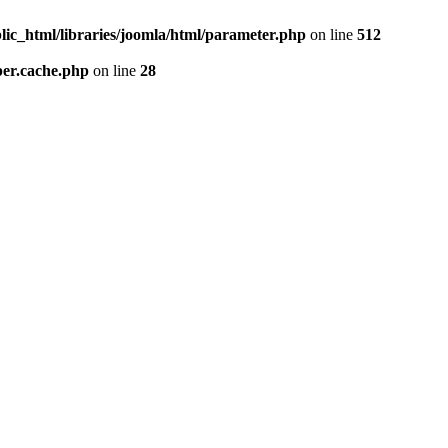
lic_html/libraries/joomla/html/parameter.php
on line
512
per.cache.php
on line
28