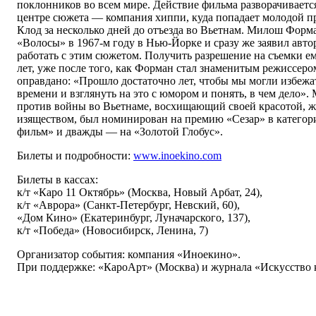
поклонников во всем мире. Действие фильма разворачивается 
центре сюжета — компания хиппи, куда попадает молодой 
Клод за несколько дней до отъезда во Вьетнам. Милош Форм
«Волосы» в 1967-м году в Нью-Йорке и сразу же заявил авто
работать с этим сюжетом. Получить разрешение на съемки ему
лет, уже после того, как Форман стал знаменитым режиссер
оправдано: «Прошло достаточно лет, чтобы мы могли избежа
времени и взглянуть на это с юмором и понять, в чем дело
против войны во Вьетнаме, восхищающий своей красотой, ж
изяществом, был номинирован на премию «Сезар» в катего
фильм» и дважды — на «Золотой Глобус».
Билеты и подробности:
www.inoekino.com
Билеты в кассах:
к/т «Каро 11 Октябрь» (Москва, Новый Арбат, 24),
к/т «Аврора» (Санкт-Петербург, Невский, 60),
«Дом Кино» (Екатеринбург, Луначарского, 137),
к/т «Победа» (Новосибирск, Ленина, 7)
Организатор события: компания «Иноекино».
При поддержке: «КароАрт» (Москва) и журнала «Искусство