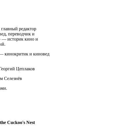
 главный редактор
ед, переводчик и
» — историк кино и
ий.
 — кинокритик и киновед
 Георгий Цеплаков
м Селезнёв
ами.
 Cuckoo's Nest