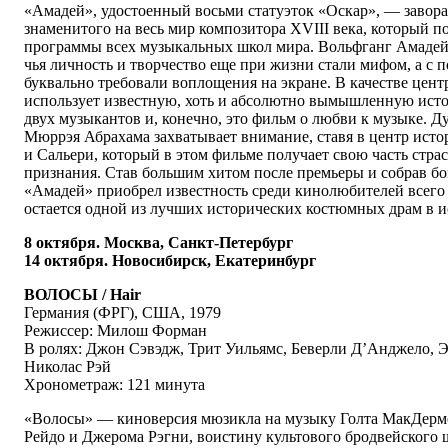
«Амадей», удостоенный восьми статуэток «Оскар», — заво
знаменитого на весь мир композитора XVIII века, который п
программы всех музыкальных школ мира. Вольфганг Амадей
чья личность и творчество еще при жизни стали мифом, а с
буквально требовали воплощения на экране. В качестве цен
использует известную, хоть и абсолютно вымышленную ист
двух музыкантов и, конечно, это фильм о любви к музыке. Д
Мюррэя Абрахама захватывает внимание, ставя в центр исто
и Сальери, который в этом фильме получает свою часть стра
признания. Став большим хитом после премьеры и собрав бо
«Амадей» приобрел известность среди кинолюбителей всего 
остается одной из лучших исторических костюмных драм в и
8 октября. Москва, Санкт-Петербург
14 октября. Новосибирск, Екатеринбург
ВОЛОСЫ / Hair
Германия (ФРГ), США, 1979
Режиссер: Милош Форман
В ролях: Джон Сэвэдж, Трит Уильямс, Беверли Д’Анджело, Э
Николас Рэй
Хронометраж: 121 минута
«Волосы» — киноверсия мюзикла на музыку Голта МакДерм
Рейдо и Джерома Рэгни, воистину культового бродвейского 