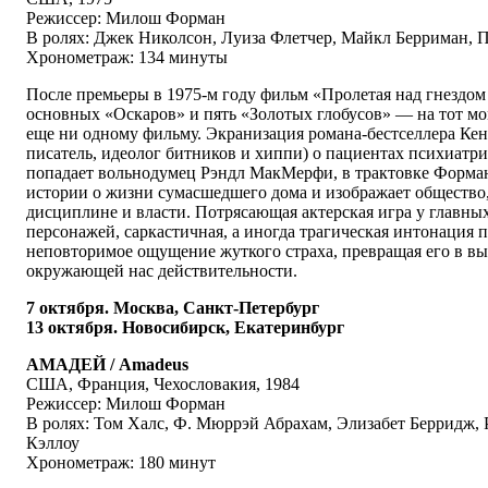
Режиссер: Милош Форман
В ролях: Джек Николсон, Луиза Флетчер, Майкл Берриман, 
Хронометраж: 134 минуты
После премьеры в 1975-м году фильм «Пролетая над гнездом
основных «Оскаров» и пять «Золотых глобусов» — на тот мом
еще ни одному фильму. Экранизация романа-бестселлера Ке
писатель, идеолог битников и хиппи) о пациентах психиатри
попадает вольнодумец Рэндл МакМерфи, в трактовке Форман
истории о жизни сумасшедшего дома и изображает общество,
дисциплине и власти. Потрясающая актерская игра у главны
персонажей, саркастичная, а иногда трагическая интонация 
неповторимое ощущение жуткого страха, превращая его в в
окружающей нас действительности.
7 октября. Москва, Санкт-Петербург
13 октября. Новосибирск, Екатеринбург
АМАДЕЙ / Amadeus
США, Франция, Чехословакия, 1984
Режиссер: Милош Форман
В ролях: Том Халс, Ф. Мюррэй Абрахам, Элизабет Берридж,
Кэллоу
Хронометраж: 180 минут