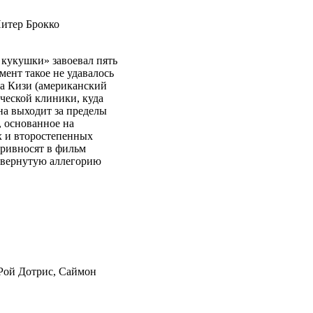
Питер Брокко
 кукушки» завоевал пять
ент такое не удавалось
на Кизи (американский
ческой клиники, куда
а выходит за пределы
 основанное на
х и второстепенных
привносят в фильм
ывернутую аллегорию
 Рой Дотрис, Саймон