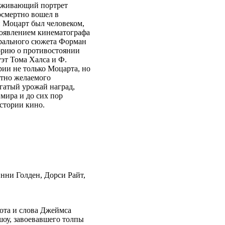
раживающий портрет
осмертно вошел в
 Моцарт был человеком,
 появлением кинематографа
трального сюжета Форман
орию о противостоянии
уэт Тома Халса и Ф.
рии не только Моцарта, но
стно желаемого
гатый урожай наград,
мира и до сих пор
стории кино.
нни Голден, Дорси Райт,
ота и слова Джеймса
шоу, завоевавшего толпы