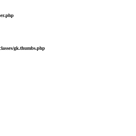
er.php
lasses/gk.thumbs.php