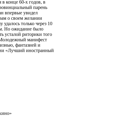
в конце 60-х годов, в
провинциальный парень
ан впервые увидел
рам о своем желании
 удалось только через 10
ом. Но ожидание было
ть усталой риторики того
». Молодежный манифест
изнью, фантазией и
рии «Лучший иностранный
 кино»