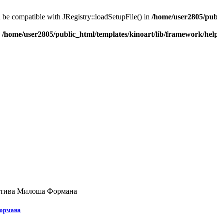
d be compatible with JRegistry::loadSetupFile() in
/home/user2805/pub
n
/home/user2805/public_html/templates/kinoart/lib/framework/hel
ектива Милоша Формана
Формана