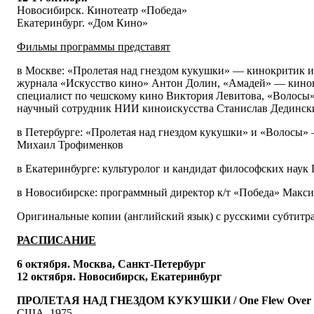
Новосибирск. Кинотеатр «Победа»
Екатеринбург. «Дом Кино»
Фильмы программы представят
в Москве: «Пролетая над гнездом кукушки» — кинокритик и
журнала «Искусство кино» Антон Долин, «Амадей» — кинов
специалист по чешскому кино Виктория Левитова, «Волосы
научный сотрудник НИИ киноискусства Станислав Дединск
в Петербурге: «Пролетая над гнездом кукушки» и «Волосы»
Михаил Трофименков
в Екатеринбурге: культуролог и кандидат философских наук
в Новосибирске: программный директор к/т «Победа» Макси
Оригинальные копии (английский язык) с русскими субтитр
РАСПИСАНИЕ
6 октября. Москва, Санкт-Петербург
12 октября. Новосибирск, Екатеринбург
ПРОЛЕТАЯ НАД ГНЕЗДОМ КУКУШКИ / One Flew Over the
США, 1975