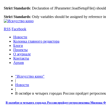
Strict Standards
: Declaration of JParameter::loadSetupFile() shoul
Strict Standards
: Only variables should be assigned by reference i
RSS
Facebook
Новости
Колонка главного редактора
Блоги
Проекты
О журнале
Контакты
Архив
"Искусство кино"
|
Новости
|
В октябре в четырех городах России пройдет ретросп
В октябре в четырех городах России пройдет ретроспектива Милоша 