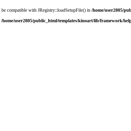
d be compatible with JRegistry::loadSetupFile() in
/home/user2805/pub
n
/home/user2805/public_html/templates/kinoart/lib/framework/hel