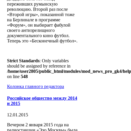
переживших румынскую
революцию. Второй раз после
«Второй игры», показанной тоже
на Берлинале в программе
«Форум», он выбирает фабулой
своего антизрелищного
документального кино футбол.
Теперь это «Бесконечный футбол».
Strict Standards
: Only variables
should be assigned by reference in
/home/user2805/public_html/modules/mod_news_pro_gk4/help
on line
548
Колонка главного редактора
Российское общество между 2014
и 2015
12.01.2015
Вечером 2 января 2015 года на
радиостанции «Эхо Москвы» была