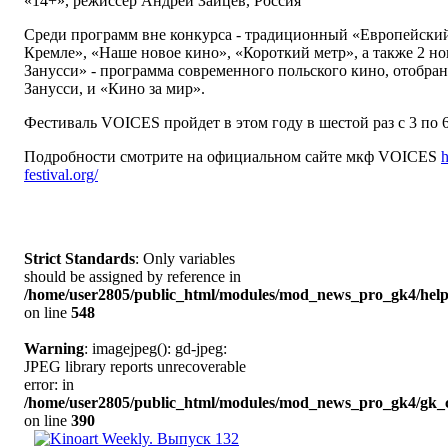
«14+», режиссер Андрей Зайцев, Россия
Среди программ вне конкурса - традиционный «Европейский
Кремле», «Наше новое кино», «Короткий метр», а также 2 н
Занусси» - программа современного польского кино, отобр
Занусси, и «Кино за мир».
Фестиваль VOICES пройдет в этом году в шестой раз
с 3 по 
Подробности смотрите на официальном сайте мкф VOICES
h
festival.org/
Strict Standards
: Only variables
should be assigned by reference in
/home/user2805/public_html/modules/mod_news_pro_gk4/help
on line
548
Warning
: imagejpeg(): gd-jpeg:
JPEG library reports unrecoverable
error: in
/home/user2805/public_html/modules/mod_news_pro_gk4/gk_c
on line
390