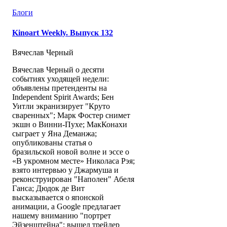
Блоги
Kinoart Weekly. Выпуск 132
Вячеслав Черный
Вячеслав Черный о десяти
событиях уходящей недели:
объявлены претенденты на
Independent Spirit Awards; Бен
Уитли экранизирует "Круто
сваренных"; Марк Фостер снимет
экшн о Винни-Пухе; МакКонахи
сыграет у Яна Деманжа;
опубликованы статья о
бразильской новой волне и эссе о
«В укромном месте» Николаса Рэя;
взято интервью у Джармуша и
реконструирован "Наполен" Абеля
Ганса; Дюдок де Вит
высказывается о японской
анимации, а Google предлагает
нашему вниманию "портрет
Эйзенштейна"; вышел трейлер