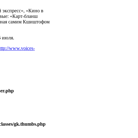
 экспресс», «Кино в
овые: «Карт-бланш
анная самим Кшиштофом
6 июля.
ttp://www.voices-
er.php
lasses/gk.thumbs.php