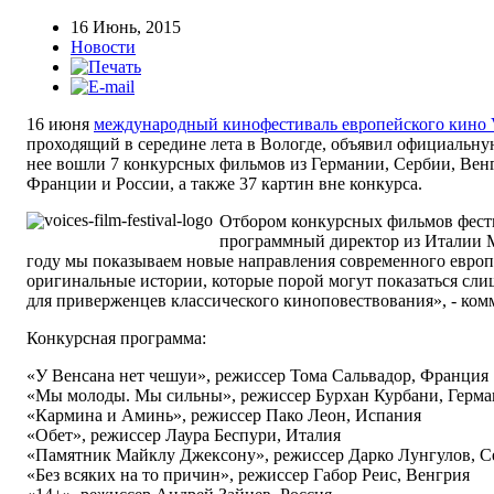
16 Июнь, 2015
Новости
16 июня
международный кинофестиваль европейского кино
проходящий в середине лета в Вологде, объявил официальну
нее вошли 7 конкурсных фильмов из Германии, Сербии, Вен
Франции и России, а также 37 картин вне конкурса.
Отбором конкурсных фильмов фест
программный директор из Италии 
году мы показываем новые направления современного европ
оригинальные истории, которые порой могут показаться с
для приверженцев классического киноповествования», - ком
Конкурсная программа:
«У Венсана нет чешуи», режиссер Тома Сальвадор, Франция
«Мы молоды. Мы сильны», режиссер Бурхан Курбани, Герма
«Кармина и Аминь», режиссер Пако Леон, Испания
«Обет», режиссер Лаура Беспури, Италия
«Памятник Майклу Джексону», режиссер Дарко Лунгулов, С
«Без всяких на то причин», режиссер Габор Реис, Венгрия