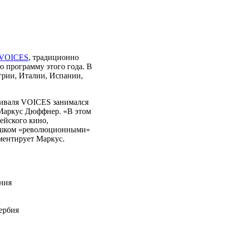
 VOICES
, традиционно
ю программу этого года. В
грии, Италии, Испании,
иваля VOICES занимался
Маркус Дюффнер. «В этом
ейского кино,
лишком «революционными»
ментирует Маркус.
ния
ербия