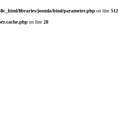
lic_html/libraries/joomla/html/parameter.php
on line
512
per.cache.php
on line
28