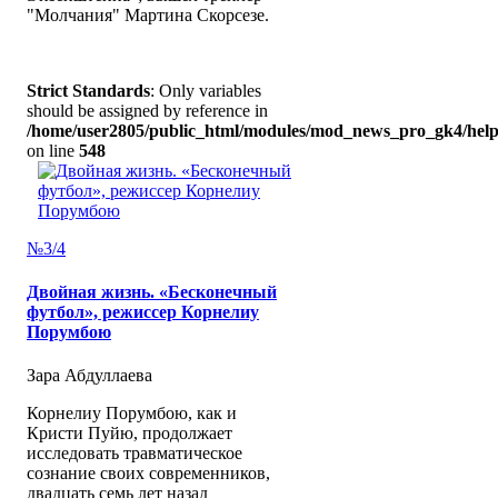
"Молчания" Мартина Скорсезе.
Strict Standards
: Only variables
should be assigned by reference in
/home/user2805/public_html/modules/mod_news_pro_gk4/help
on line
548
№3/4
Двойная жизнь. «Бесконечный
футбол», режиссер Корнелиу
Порумбою
Зара Абдуллаева
Корнелиу Порумбою, как и
Кристи Пуйю, продолжает
исследовать травматическое
сознание своих современников,
двадцать семь лет назад