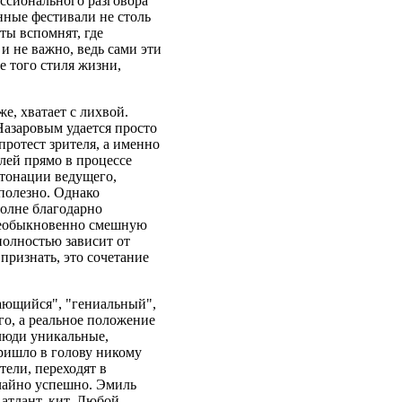
ссионального разговора
нные фестивали не столь
ты вспомнят, где
и не важно, ведь сами эти
е того стиля жизни,
же, хватает с лихвой.
Назаровым удается просто
протест зрителя, а именно
елей прямо в процессе
нтонации ведущего,
полезно. Однако
олне благодарно
 необыкновенно смешную
полностью зависит от
 признать, это сочетание
ающийся", "гениальный",
его, а реальное положение
 люди уникальные,
пришло в голову никому
тели, переходят в
ычайно успешно. Эмиль
 атлант, кит. Любой