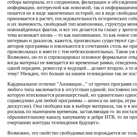
отбора материала, его соединения, фильтрации и обсуждения
информации, интересной как новизной, так и информацион
пишется не в виде законченных историй, но в виде свободных
принимается в расчет, последовательность исторических соб
и их значимость, свободный тип компоновки, структура меня
новонайденных фактов, и все это делается на глазах у зрител
тема возникает вновь -- то как напоминание, то как новое с
интервью и диалогов, кажется, произвольно существуют где-
авторов программы и извлекаются в сочетаниях столь же пр
произвольных и вместе с тем небезосновательных. Таков уж 
Возможно, он-то и спровоцировал основное формальное отк
когда материал не вмещается во временные рамки, отведенн
одной передачи, режиссер и ведущий... делают вторую, а то и
тему! Убежден, что больше на нашем телевидении так не пос
Кардинальное отличие "Анимации..." от прочих программ с
любого типа заключается в отсутствии единой, постоянно п
которую втискивается разношерстный, но удивительно одноо
справедливо для любой программы -- анонса на завтра, игры
дискуссии). Она свободна как в выборе материала, так и в 
роскошь по нынешним временам, заставляющая то ли ностал
образовательному каналу, канувшему в дебри НТВ, то ли про
очертаниях контуры телевидения будущего.
Возможно, это свойство свободомыслия порождается не тол