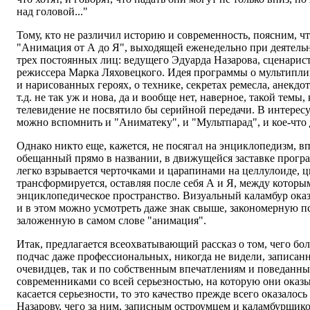
над головой..."
Тому, кто не различил историю и современность, поясним, чт
"Анимация от А до Я", выходящей еженедельно при деятель
трех постоянных лиц: ведущего Эдуарда Назарова, сценари
режиссера Марка Ляховецкого. Идея программы о мультипли
и нарисованных героях, о технике, секретах ремесла, анекдо
т.д. не так уж и нова, да и вообще нет, наверное, такой темы
телевидение не посвятило бы серийной передачи. В интерес
можно вспомнить и "Аниматеку", и "Мультпарад", и кое-что 
Однако никто еще, кажется, не посягал на энциклопедизм, в
обещанный прямо в названии, в движущейся заставке прогр
легко взрывается черточками и царапинами на целлулоиде, 
трансформируется, оставляя после себя А и Я, между которы
энциклопедическое пространство. Визуальный каламбур оказ
и в этом можно усмотреть даже знак свыше, закономерную п
заложенную в самом слове "анимация".
Итак, предлагается всеохватывающий рассказ о том, чего бо
подчас даже профессиональных, никогда не видели, записанн
очевидцев, так и по собственным впечатлениям и поведанн
современниками со всей серьезностью, на которую они оказ
касается серьезности, то это качество прежде всего оказалос
Назарову, чего за ним, записным остроумцем и каламбурщик