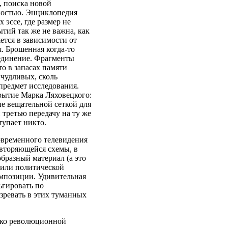
, поиска новой
ностью. Энциклопедия
 эссе, где размер не
ытий так же не важна, как
ется в зависимости от
я. Брошенная когда-то
оединение. Фрагменты
то в запасах памяти
ичудливых, сколь
предмет исследования.
рытие Марка Ляховецкого:
ые вещательной сеткой для
 третью передачу на ту же
тупает никто.
овременного телевидения
овторяющейся схемы, в
бразный материал (а это
 или политической
композиции. Удивительная
ьгировать по
зревать в этих туманных
ько революционной