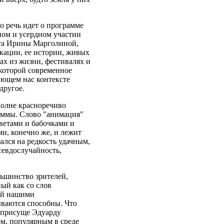
о речь идет о программе
ном и усердном участии
ста Ирины Марголиной,
кации, ее истории, живых
тах из жизни, фестивалях и
, которой современное
ующем нас контексте
другое.
полне красноречиво
аммы. Слово "анимация"
цветами и бабочками и
ми, конечно же, и лежит
ался на редкость удачным,
севдослучайность,
льшинство зрителей,
ый как со слов
ый нашими
ываются способны. Что
ь присуще Эдуарду
ом, популярным в среде