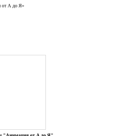
 от А до Я»
 "Анимация от А до Я"