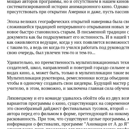
мощью авторов программы, но и отсутствием в нашем кино
систематизированной истории анимационного кино. Однако 
присутствовать при открытии Америки и даже, пусть пассивн
Эпоха великих географических открытий наверняка была св
сложившейся традицией непрерывного открывания новых зе
новое быстро становилось старым. В письменной традиции с
документа как бы подразумевает его истинность. И в нашей 
как оживляются ведущие, когда у них появляется возможност
с таким-то, а ведь он когда-то учился работать под руководст
свою очередь, был увлечен тем-то и тем-то...
Удивительно, но преемственность мультипликационных техн
создателей, школ, направлений и поветрий гораздо сильнее и
видах кино, а, может быть, только в мультипликации такие 
Мультипликация рукотворна, ремесленники всегда объединяли
чтобы в одиночку создавать свои шедевры. Будущий мастер 
учителю, в этом, возможно, и заключена главная сила обучен
Ляховецкому и его команде удавалось обойти оба из двух в
вариантов программы о кино, существующих на современном
это своеобразный дайджест фестивальных тусовок, второй --
автора перед его фильмом в форме, претендующей на ником
раскованность. При том, что существуют целые программы, ж
информации о фестивалях, программе "Анимация от А до Я" 