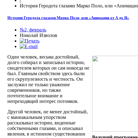
|
История Геродота глазами Марко Поло, или «Анимация
История Геродота глазами Марко Поло, или «Анимация от А до Я»
№2, февраль
Николай Изволов
Один человек, весьма достойный,
долго собирал и записывал истории,
свидетелем которых он сам никогда не
был. Главным свойством здесь были
его скрупулезность и честность. Он
заслужил не только уважение
современников, но также
почтительное внимание и
непреходящий интерес потомков.
Другой человек, не менее достойный,
с маниакальным упорством
рассказывал истории, виденные
собственными глазами, и описывал
явления, в истинном существовании
Ведущий программы