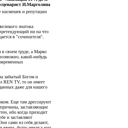
 сценарист И.Марголина
е насмешек и репутации
великого знатока
е претендующий ни на что
ается в "сочинителя".
 в своем труде, а Марко
 возможно, какой-нибудь
современных
на забытый Богом и
ал REN TV, то он имеет
данных даже для нашего
.
оком. Еще там дрессируют
и причины, заставляющие
тен, ибо когда приходит
бе и заставляют
Они сами из себя делают,
 и вверх, будто земля у них