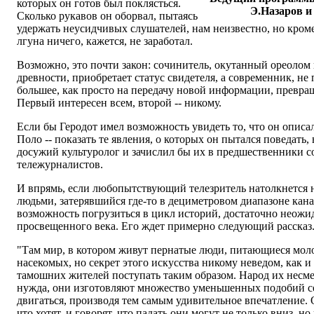
которых он готов был поклясться.
Э.Назаров и
Сколько рукавов он оборвал, пытаясь
удержать неусидчивых слушателей, нам неизвестно, но кром
лгуна ничего, кажется, не заработал.
Возможно, это почти закон: сочинитель, окутанный ореолом 
древности, приобретает статус свидетеля, а современник, н
большее, как просто на передачу новой информации, превращ
Первый интересен всем, второй -- никому.
Если бы Геродот имел возможность увидеть то, что он описал
Поло -- показать те явления, о которых он пытался поведать,
досужий культуролог и зачислил бы их в предшественники 
тележурналистов.
И впрямь, если любопытствующий телезритель натолкнется 
людьми, затерявшийся где-то в дециметровом диапазоне кан
возможность погрузиться в цикл историй, достаточно неожи
просвещенного века. Его ждет примерно следующий рассказ
"Там мир, в котором живут пернатые люди, питающиеся мол
насекомых, но секрет этого искусства никому неведом, как 
тамошних жителей поступать таким образом. Народ их несме
нужда, они изготовляют множество уменьшенных подобий се
двигаться, производя тем самым удивительное впечатление. 
что хотят, и говорят, что падать они могут не только вниз, но