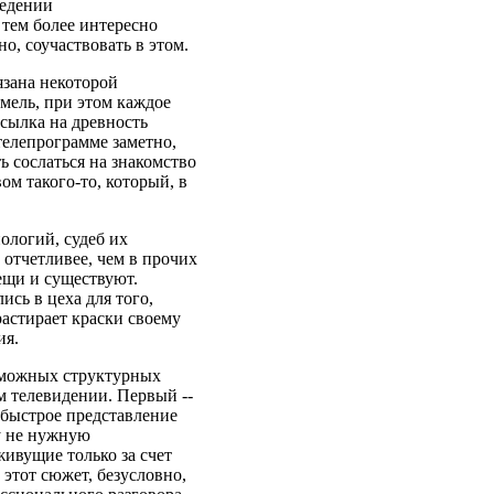
ведении
тем более интересно
о, соучаствовать в этом.
язана некоторой
мель, при этом каждое
сылка на древность
телепрограмме заметно,
ь сослаться на знакомство
вом такого-то, который, в
ологий, судеб их
 отчетливее, чем в прочих
вещи и существуют.
сь в цеха для того,
растирает краски своему
ия.
озможных структурных
 телевидении. Первый --
 быстрое представление
у не нужную
ивущие только за счет
этот сюжет, безусловно,