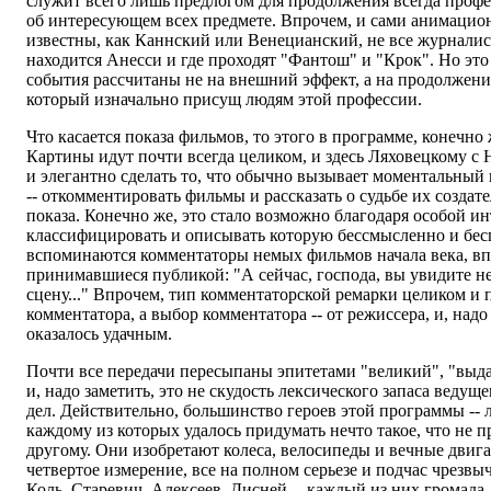
служит всего лишь предлогом для продолжения всегда профе
об интересующем всех предмете. Впрочем, и сами анимацио
известны, как Каннский или Венецианский, не все журналис
находится Анесси и где проходят "Фантош" и "Крок". Но это 
события рассчитаны не на внешний эффект, а на продолжени
который изначально присущ людям этой профессии.
Что касается показа фильмов, то этого в программе, конечно 
Картины идут почти всегда целиком, и здесь Ляховецкому с 
и элегантно сделать то, что обычно вызывает моментальный 
-- откомментировать фильмы и рассказать о судьбе их создат
показа. Конечно же, это стало возможно благодаря особой и
классифицировать и описывать которую бессмысленно и бес
вспоминаются комментаторы немых фильмов начала века, вп
принимавшиеся публикой: "А сейчас, господа, вы увидите
сцену..." Впрочем, тип комментаторской ремарки целиком и 
комментатора, а выбор комментатора -- от режиссера, и, надо
оказалось удачным.
Почти все передачи пересыпаны эпитетами "великий", "выд
и, надо заметить, это не скудость лексического запаса ведущ
дел. Действительно, большинство героев этой программы --
каждому из которых удалось придумать нечто такое, что не 
другому. Они изобретают колеса, велосипеды и вечные двига
четвертое измерение, все на полном серьезе и подчас чрезв
Коль, Старевич, Алексеев, Дисней -- каждый из них громада,