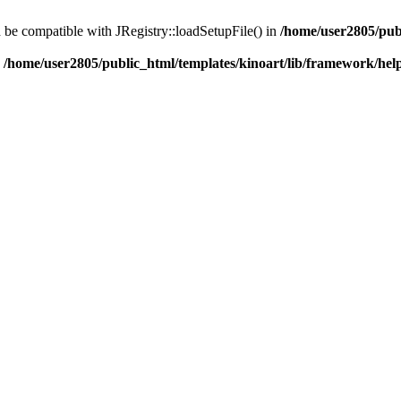
d be compatible with JRegistry::loadSetupFile() in
/home/user2805/pub
n
/home/user2805/public_html/templates/kinoart/lib/framework/hel