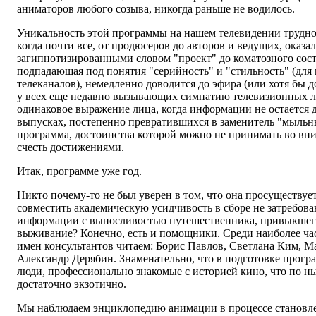
аниматоров любого созыва, никогда раньше не водилось.
Уникальность этой программы на нашем телевидении трудно 
когда почти все, от продюсеров до авторов и ведущих, оказа
загипнотизированными словом "проект" до коматозного сост
подпадающая под понятия "серийность" и "стильность" (д
телеканалов), немедленно доводится до эфира (или хотя бы д
у всех еще недавно вызывающих симпатию телевизионных ли
одинаковое выражение лица, когда информации не остается
выпусках, постепенно превратившихся в заменитель "мыльны
программа, достоинства которой можно не принимать во вни
счесть достижениями.
Итак, программе уже год.
Никто почему-то не был уверен в том, что она просуществует
совместить академическую усидчивость в сборе не затребо
информации с выносливостью путешественника, привыкшего
выживание? Конечно, есть и помощники. Среди наиболее ча
имен консультантов читаем: Борис Павлов, Светлана Ким, М
Александр Дерябин. Знаменательно, что в подготовке прог
люди, профессионально знакомые с историей кино, что по 
достаточно экзотично.
Мы наблюдаем энциклопедию анимации в процессе становле