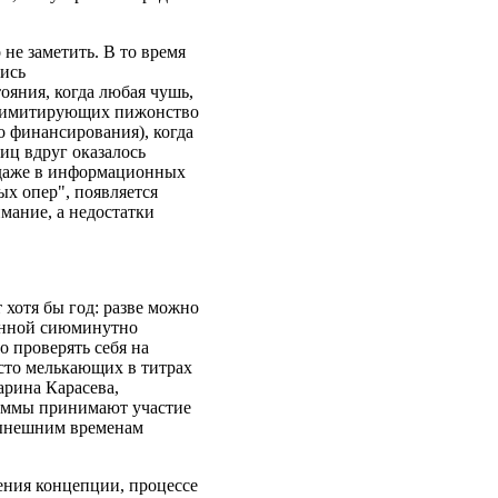
не заметить. В то время
лись
ояния, когда любая чушь,
ля имитирующих пижонство
о финансирования), когда
ц вдруг оказалось
 даже в информационных
х опер", появляется
мание, а недостатки
 хотя бы год: разве можно
ванной сиюминутно
 проверять себя на
сто мелькающих в титрах
арина Карасева,
раммы принимают участие
нынешним временам
ния концепции, процессе