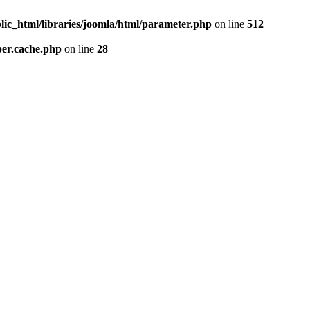
lic_html/libraries/joomla/html/parameter.php
on line
512
per.cache.php
on line
28