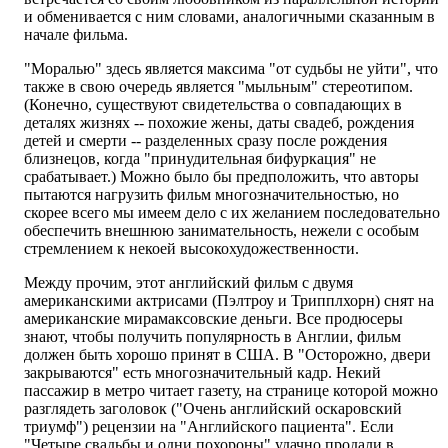
и обменивается с ним словами, аналогичными сказанным в
начале фильма.
"Моралью" здесь является максима "от судьбы не уйти", что
также в свою очередь является "мыльным" стереотипом.
(Конечно, существуют свидетельства о совпадающих в
деталях жизнях -- похожие жены, даты свадеб, рождения
детей и смерти -- разделенных сразу после рождения
близнецов, когда "принудительная бифуркация" не
срабатывает.) Можно было бы предположить, что авторы
пытаются нагрузить фильм многозначительностью, но
скорее всего мы имеем дело с их желанием последовательно
обеспечить внешнюю занимательность, нежели с особым
стремлением к некоей высокохудожественности.
Между прочим, этот английский фильм с двумя
американскими актрисами (Пэлтроу и Трипплхорн) снят на
американские мирамаксовские деньги. Все продюсеры
знают, чтобы получить популярность в Англии, фильм
должен быть хорошо принят в США. В "Осторожно, двери
закрываются" есть многозначительный кадр. Некий
пассажир в метро читает газету, на странице которой можно
разглядеть заголовок ("Очень английский оскаровский
триумф") рецензии на "Английского пациента". Если
"Четыре свадьбы и одни похороны" удачно продали в