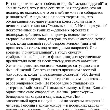
Вот опорные элементы обеих историй: "застала с другой" и
"он не сказал, что у него есть жена, и я подумала, что он
подлец, но оказалось, что он с ней не живет и собирается
разводиться". А ведь это не просто стереотипы, это
обязательные несущие элементы конструкции самых
пенистых мексиканских "мыльных опер". Не говоря уже об
искусственных ситуациях -- дешевых эффектах и
подпорках действия, как, например, появление в окне
стервозной любовницы, которая, по логике авторов, точно
знала, когда главный герой откроет жалюзи (иначе ей
пришлось бы стоять под окном днями напролет). Или
возьмем "принудительный", в угоду сюжету,
сфабрикованный кризис в финале, когда искусственные
препятствия мешают несчастному Джеймсу объяснить
Хелен неправильно ею истолкованную ситуацию с его
бывшей женой. Все это является признаком злостной
жанровости, когда "управляемые сюжетом" (plot-driven)
персонажи превращаются в стереотипных марионеток --
рабов жанровых схем. Не говоря уже о стандартных
актерских "тайпкастах" (типажных амплуа): Джон Ханна --
однозначно само очарование, Жанна Трипплхорн --
безвариантная стерва и садистка, Джон Линч --
законченный врун и получивший по заслугам нехороший
человек. Героиня в конце концов -- в последних кадрах --
встречается со своим любовником из параллельной истории