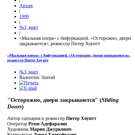
|
Архив
|
1999
|
№3, март
|
«Мыльная опера» c бифуркацией. «Осторожно, двери
закрываются», режиссер Питер Хоуитт
«Мыльная опера» c бифуркацией. «Осторожно, двери закрываются»,
режиссер Питер Хоуитт
№3, март
Валентин Эшпай
"Осторожно, двери закрываются" (
Sliding
Doors
)
Автор сценария и режиссер
Питер Хоуитт
Оператор
Реми Адефаразин
Художник
Мария Джуркович
Композитор
Дэвид Хиршфелдер