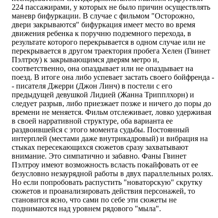
224 пассажирами, у которых не было причин осуществлять
маневр бифуркации. В случае с фильмом "Осторожно,
двери закрываются" бифуркация имеет место во время
движения ребенка к поручню подземного перехода, в
результате которого перекрывается в одном случае или не
перекрывается в другом траектория пробега Хелен (Гвинет
Пэлтроу) к закрывающимся дверям метро и,
соответственно, она опаздывает или не опаздывает на
поезд. В итоге она либо успевает застать своего бойфренда -
- писателя Джерри (Джон Линч) в постели с его
предыдущей девушкой Лидией (Жанна Трипплхорн) и
следует разрыв, либо приезжает позже и ничего до поры до
времени не меняется. Фильм отслеживает, ловко удерживая
в своей нарративной структуре, оба варианта ее
раздвоившейся с этого момента судьбы. Постоянный
интерплей (местами даже внутрикадровый) и вибрация на
стыках пересекающихся сюжетов сразу захватывают
внимание. Это симпатично и забавно. Фаны Гвинет
Пэлтроу имеют возможность всласть покайфовать от ее
безусловно незаурядной работы в двух параллельных ролях.
Но если попробовать распустить "новаторскую" скрутку
сюжетов и проанализировать действия персонажей, то
становится ясно, что сами по себе эти сюжеты не
поднимаются над уровнем рядового "мыла".