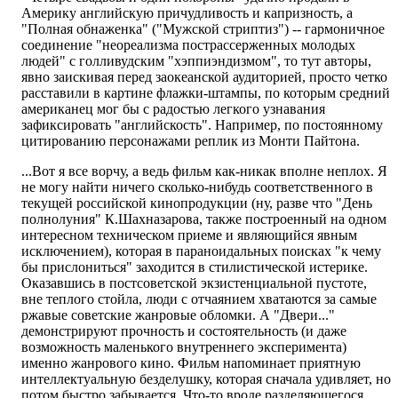
Америку английскую причудливость и капризность, а
"Полная обнаженка" ("Мужской стриптиз") -- гармоничное
соединение "неореализма пострассерженных молодых
людей" с голливудским "хэппиэндизмом", то тут авторы,
явно заискивая перед заокеанской аудиторией, просто четко
расставили в картине флажки-штампы, по которым средний
американец мог бы с радостью легкого узнавания
зафиксировать "английскость". Например, по постоянному
цитированию персонажами реплик из Монти Пайтона.
...Вот я все ворчу, а ведь фильм как-никак вполне неплох. Я
не могу найти ничего сколько-нибудь соответственного в
текущей российской кинопродукции (ну, разве что "День
полнолуния" К.Шахназарова, также построенный на одном
интересном техническом приеме и являющийся явным
исключением), которая в параноидальных поисках "к чему
бы прислониться" заходится в стилистической истерике.
Оказавшись в постсоветской экзистенциальной пустоте,
вне теплого стойла, люди с отчаянием хватаются за самые
ржавые советские жанровые обломки. А "Двери..."
демонстрируют прочность и состоятельность (и даже
возможность маленького внутреннего эксперимента)
именно жанрового кино. Фильм напоминает приятную
интеллектуальную безделушку, которая сначала удивляет, но
потом быстро забывается. Что-то вроде разделяющегося