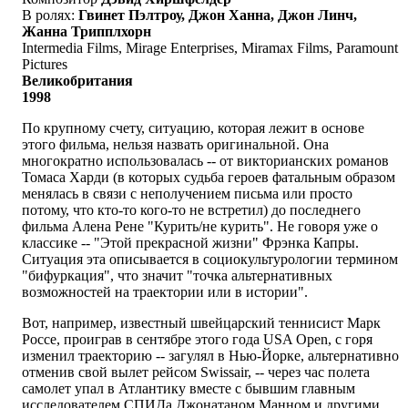
В ролях:
Гвинет Пэлтроу, Джон Ханна, Джон Линч,
Жанна Трипплхорн
Intermedia Films, Mirage Enterprises, Miramax Films, Paramount
Pictures
Великобритания
1998
По крупному счету, ситуацию, которая лежит в основе
этого фильма, нельзя назвать оригинальной. Она
многократно использовалась -- от викторианских романов
Томаса Харди (в которых судьба героев фатальным образом
менялась в связи с неполучением письма или просто
потому, что кто-то кого-то не встретил) до последнего
фильма Алена Рене "Курить/не курить". Не говоря уже о
классике -- "Этой прекрасной жизни" Фрэнка Капры.
Cитуация эта описывается в социокультурологии термином
"бифуркация", что значит "точка альтернативных
возможностей на траектории или в истории".
Вот, например, известный швейцарский теннисист Марк
Россе, проиграв в сентябре этого года USA Open, с горя
изменил траекторию -- загулял в Нью-Йорке, альтернативно
отменив свой вылет рейсом Swissair, -- через час полета
самолет упал в Атлантику вместе с бывшим главным
исследователем СПИДа Джонатаном Манном и другими