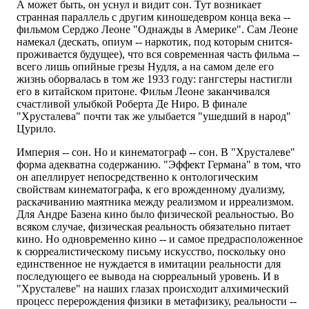
А может быть, он уснул и видит сон. Тут возникает
странная параллель с другим киношедевром конца века --
фильмом Серджо Леоне "Однажды в Америке". Сам Леоне
намекал (дескать, опиум -- наркотик, под которым снится-
проживается будущее), что вся современная часть фильма --
всего лишь опийные грезы Нудля, а на самом деле его
жизнь оборвалась в том же 1933 году: гангстеры настигли
его в китайском притоне. Фильм Леоне заканчивался
счастливой улыбкой Роберта Де Ниро. В финале
"Хрусталева" почти так же улыбается "ушедший в народ"
Цурило.
Империя -- сон. Но и кинематограф -- сон. В "Хрусталеве"
форма адекватна содержанию. "Эффект Германа" в том, что
он апеллирует непосредственно к онтологическим
свойствам кинематографа, к его врожденному дуализму,
раскачиванию маятника между реализмом и ирреализмом.
Для Андре Базена кино было физической реальностью. Во
всяком случае, физическая реальность обязательно питает
кино. Но одновременно кино -- и самое предрасположенное
к сюрреалистическому письму искусство, поскольку оно
единственное не нуждается в имитации реальности для
последующего ее вывода на сюрреальный уровень. И в
"Хрусталеве" на наших глазах происходит алхимический
процесс перерождения физики в метафизику, реальности --