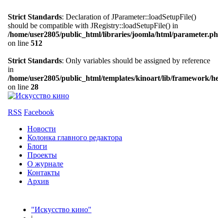
Strict Standards
: Declaration of JParameter::loadSetupFile()
should be compatible with JRegistry::loadSetupFile() in
/home/user2805/public_html/libraries/joomla/html/parameter.p
on line
512
Strict Standards
: Only variables should be assigned by reference
in
/home/user2805/public_html/templates/kinoart/lib/framework/h
on line
28
RSS
Facebook
Новости
Колонка главного редактора
Блоги
Проекты
О журнале
Контакты
Архив
"Искусство кино"