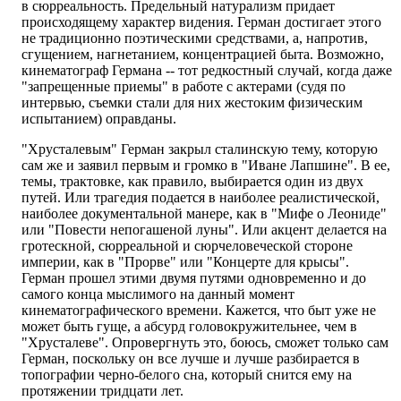
в сюрреальность. Предельный натурализм придает
происходящему характер видения. Герман достигает этого
не традиционно поэтическими средствами, а, напротив,
сгущением, нагнетанием, концентрацией быта. Возможно,
кинематограф Германа -- тот редкостный случай, когда даже
"запрещенные приемы" в работе с актерами (судя по
интервью, съемки стали для них жестоким физическим
испытанием) оправданы.
"Хрусталевым" Герман закрыл сталинскую тему, которую
сам же и заявил первым и громко в "Иване Лапшине". В ее,
темы, трактовке, как правило, выбирается один из двух
путей. Или трагедия подается в наиболее реалистической,
наиболее документальной манере, как в "Мифе о Леониде"
или "Повести непогашеной луны". Или акцент делается на
гротескной, сюрреальной и сюрчеловеческой стороне
империи, как в "Прорве" или "Концерте для крысы".
Герман прошел этими двумя путями одновременно и до
самого конца мыслимого на данный момент
кинематографического времени. Кажется, что быт уже не
может быть гуще, а абсурд головокружительнее, чем в
"Хрусталеве". Опровергнуть это, боюсь, сможет только сам
Герман, поскольку он все лучше и лучше разбирается в
топографии черно-белого сна, который снится ему на
протяжении тридцати лет.