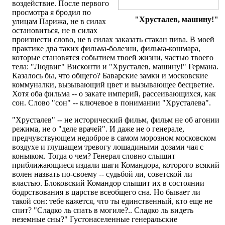
воздействие. После первого
просмотра я бродил по
"Хрусталев, машину!"
улицам Парижа, не в силах
остановиться, не в силах
произнести слово, не в силах заказать стакан пива. В моей
практике два таких фильма-болезни, фильма-кошмара,
которые становятся событием твоей жизни, частью твоего
тела: "Людвиг" Висконти и "Хрусталев, машину!" Германа.
Казалось бы, что общего? Баварские замки и московские
коммуналки, вызывающий цвет и вызывающее бесцветие.
Хотя оба фильма -- о закате империй, рассеивающихся, как
сон. Слово "сон" -- ключевое в понимании "Хрусталева".
"Хрусталев" -- не исторический фильм, фильм не об агонии
режима, не о "деле врачей". И даже не о генерале,
предчувствующем недоброе в самом морозном московском
воздухе и глушащем тревогу лошадиными дозами чая с
коньяком. Тогда о чем? Генерал словно слышит
приближающиеся издали шаги Командора, которого всякий
волен назвать по-своему -- судьбой ли, советской ли
властью. Блоковский Командор слышит их в состоянии
бодрствования в царстве всеобщего сна. Но бывает ли
такой сон: тебе кажется, что ты единственный, кто еще не
спит? "Сладко ль спать в могиле?.. Сладко ль видеть
неземные сны?" Густонаселенные генеральские