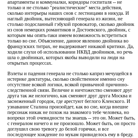
апартаменты и коммуналки, коридоры госпиталя -- не
только и не столько "реалистические" места действия,
сколько интерьеры наших снов с лестницами в никуда. И
наглый двойник, вытесняющий генерала из жизни, не
столько подосланный гэбухой провокатор, сколько двойник
из снов немецких романтиков и Достоевского, двойник, с
которым мы опять-таки имеем возможность встретиться
только во сне. Объяснение, данное явлению двойника во
французских титрах, не выдерживает никакой критики. Да,
ходили слухи об использовании НКВД двойников, но речь
шла о двойниках, которых якобы выводили на люди на
открытых процессах.
Взлеты и падения генерала не столько каприз мечущейся в
истерике диктатуры, сколько свойственное именно сну
отсутствие всякой логики, всякой привычной причинно-
следственной связи. Величие и ничтожество сменяют друг
друга так же нелогично, как сменяют друг друга Москва и
заснеженный городок, где арестуют беглого Кленского. И
узнавание Сталина произойдет, как во сне, когда внешне
персонаж никак не похож на знакомого тебе человека, но
вопреки этой очевидности ты знаешь -- это он. Может быть,
с генералом ничего и не произошло. Может быть, он просто
доглушил свою тревогу до белой горячки, и все
последующее хождение по мукам привиделось ему в бреду.