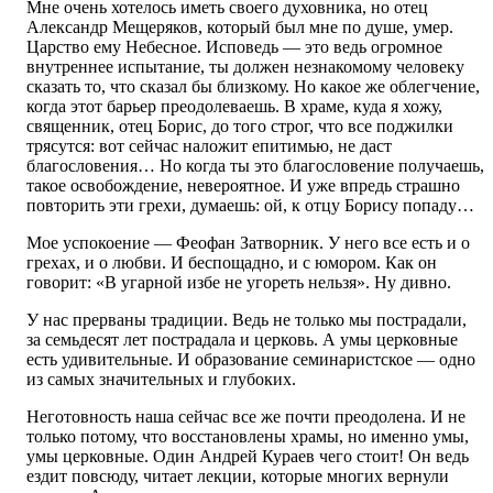
Мне очень хотелось иметь своего духовника, но отец
Александр Мещеряков, который был мне по душе, умер.
Царство ему Небесное. Исповедь — это ведь огромное
внутреннее испытание, ты должен незнакомому человеку
сказать то, что сказал бы близкому. Но какое же облегчение,
когда этот барьер преодолеваешь. В храме, куда я хожу,
священник, отец Борис, до того строг, что все поджилки
трясутся: вот сейчас наложит епитимью, не даст
благословения… Но когда ты это благословение получаешь,
такое освобождение, невероятное. И уже впредь страшно
повторить эти грехи, думаешь: ой, к отцу Борису попаду…
Мое успокоение — Феофан Затворник. У него все есть и о
грехах, и о любви. И беспощадно, и с юмором. Как он
говорит: «В угарной избе не угореть нельзя». Ну дивно.
У нас прерваны традиции. Ведь не только мы пострадали,
за семьдесят лет пострадала и церковь. А умы церковные
есть удивительные. И образование семинаристское — одно
из самых значительных и глубоких.
Неготовность наша сейчас все же почти преодолена. И не
только потому, что восстановлены храмы, но именно умы,
умы церковные. Один Андрей Кураев чего стоит! Он ведь
ездит повсюду, читает лекции, которые многих вернули