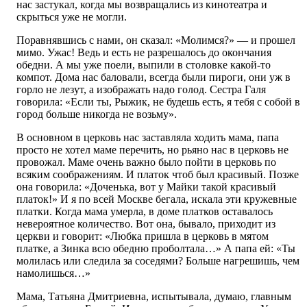
нас застукал, когда мы возвращались из кинотеатра и
скрыться уже не могли.
Поравнявшись с нами, он сказал: «Молимся?» — и прошел
мимо. Ужас! Ведь и есть не разрешалось до окончания
обедни. А мы уже поели, выпили в столовке какой-то
компот. Дома нас баловали, всегда были пироги, они уж в
горло не лезут, а изображать надо голод. Сестра Галя
говорила: «Если ты, Рыжик, не будешь есть, я тебя с собой в
город больше никогда не возьму».
В основном в церковь нас заставляла ходить мама, папа
просто не хотел маме перечить, но рьяно нас в церковь не
провожал. Маме очень важно было пойти в церковь по
всяким соображениям. И платок чтоб был красивый. Позже
она говорила: «Доченька, вот у Майки такой красивый
платок!» И я по всей Москве бегала, искала эти кружевные
платки. Когда мама умерла, в доме платков оставалось
невероятное количество. Вот она, бывало, приходит из
церкви и говорит: «Любка пришла в церковь в мятом
платке, а Зинка всю обедню проболтала…» А папа ей: «Ты
молилась или следила за соседями? Больше нагрешишь, чем
намолишься…»
Мама, Татьяна Дмитриевна, испытывала, думаю, главным