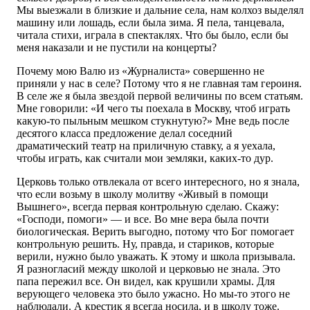
Мы выезжали в близкие и дальние села, нам колхоз выделял
машину или лошадь, если была зима. Я пела, танцевала,
читала стихи, играла в спектаклях. Что бы было, если бы
меня наказали и не пустили на концерты?
Почему мою Валю из «Журналиста» совершенно не
приняли у нас в селе? Потому что я не главная там героиня.
В селе же я была звездой первой величины по всем статьям.
Мне говорили: «И чего ты поехала в Москву, чтоб играть
какую-то пыльным мешком стукнутую?» Мне ведь после
десятого класса предложение делал соседний
драматический театр на приличную ставку, а я уехала,
чтобы играть, как считали мои земляки, каких-то дур.
Церковь только отвлекала от всего интересного, но я знала,
что если возьму в школу молитву «Живый в помощи
Вышнего», всегда первая контрольную сделаю. Скажу:
«Господи, помоги» — и все. Во мне вера была почти
биологическая. Верить выгодно, потому что Бог помогает
контрольную решить. Ну, правда, и стариков, которые
верили, нужно было уважать. К этому и школа призывала.
Я разногласий между школой и церковью не знала. Это
папа пережил все. Он видел, как крушили храмы. Для
верующего человека это было ужасно. Но мы-то этого не
наблюдали. А крестик я всегда носила, и в школу тоже.