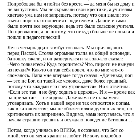
Попробовала бы я пойти без креста — да меня бы из дому и
не выпустили. Мы не скрывали свои крестики, а учителям
хватало ума нам не запрещать, потому что они знали: это
значит порвать отношения с родителями. Да они и сами
были почти все верующие, ведь это были сельские учителя.
По призванию, а не потому, что никуда больше не попали и
пошли в педагогический.
Лет в четырнадцать я взбунтовалась. Мы причащались
перед Пасхой. Стояла огромная толпа на общей исповеди,
батюшку сжали, и он развернулся и так зло-зло сказал:
«Чего толкаетесь? Куда торопитесь? Что, пироги не вынули
из печки?» Как-то он так себя повел, что во мне что-то
сломалось. Папа мне впервые тогда сказал: «Доченька, поп
— это не Бог, он такой же человек, даже более грешный,
потому что каждый его грех утраивается». Но я ответила:
«Если это так, я не буду ходить в церковь». И я — кроме как
на причастие — не ходила. Даже мама не стала меня
уговаривать. Хоть в нашей вере не так относятся к попам,
как в католичестве, мы не обожествляем духовных лиц, но
критиковать их запрещено. Видимо, мама испугалась, что я
начала страшно грешить и осуждаю поведение батюшки…
Потом, когда училась во ВГИКе, я осознала, что Бог со
мной, что он меня хранит и любит. Не хочу подробно