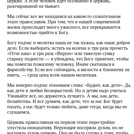
церкви. А если человек идет осознанно в церковь,
разочарований не бывает.
Мы сейчас все же находимся на каком-то сознательном
этапе православия. При том, что в нашей современной
жизни происходит много ужасного, все перекрывается
возможностью прийти к Богу.
Богу подчас и молитва наша не так нужна, как наше доброе
дело. Если выбирать: встать на колени и три раза прочесть
«Отче наш» и три раза «Верую» или тяжелую сумку
старику поднести — я убеждена, что Богу приятнее, чтобы
мы помогли пожилому человеку. Иначе скатишься к
фарисейству. Если все соблюдать, а милости к ближнему не
иметь, — грош цена всем нашим молитвам.
Мы неверно подчас понимаем слова: «Будьте, как дети». Да,
как дети в любви бескорыстной. Но и детям надо учиться.
Узнавайте все, но держитесь лучшего. А мы, как дети,
беззаботны. И все думаем, как дети, что за нас Бог будет
пахать, а нас будет только любить, даже тогда, когда мы не
слушаемся.
Церковь православная на первом этапе перестройки
упустила инициативу. Верующие воспряли духом, но не
воспряла духом церковь. Она не была готова к тому, чтобы