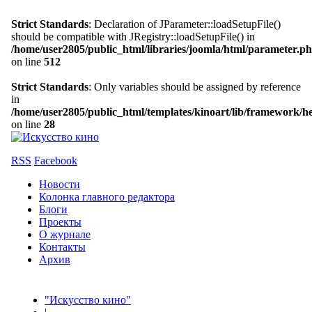
Strict Standards
: Declaration of JParameter::loadSetupFile()
should be compatible with JRegistry::loadSetupFile() in
/home/user2805/public_html/libraries/joomla/html/parameter.p
on line
512
Strict Standards
: Only variables should be assigned by reference
in
/home/user2805/public_html/templates/kinoart/lib/framework/h
on line
28
RSS
Facebook
Новости
Колонка главного редактора
Блоги
Проекты
О журнале
Контакты
Архив
"Искусство кино"