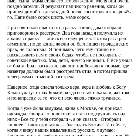
имел сына. Мама стала его второй женой. Меня они очень
поздно затеяли. Я результат папиного ранения, когда он
пришел домой на десять дней после госпиталя в январе 45-
го. Папе было сорок шесть, маме сорок.
При советской власти отца раскулачили, дом отобрали,
приговорили к расстрелу. Два года назад я получила из
архива справку — опись его имущества. Потом расстрел
отменили, но до конца жизни он был лишен гражданских
прав, не голосовал. Я понимаю, чего ему стоило не
рассказывать нам о своих бедах, чтобы не поссорить с
советской властью. Мы, дети, ничего не знали. Я все узнала
от брата. Брат рассказал, как они прибежали к тюрьме, где
назавтра должны были расстрелять отца, а потом пришла
телеграмма с отменой расстрела.
Наверное, отца спасла только вера, вера и любовь к Богу.
Какой уж тут страх Божий, когда его так наказали, жестоко
и понапрасну, за то, что он всю жизнь тяжко трудился.
Когда я уже была замужем, жила в Москве, он приехал
однажды, говорил о политике, я стала подтрунивать над
ним: «Все-то у тебя отобрали», а он сказал: «Отобрали
лишнее. Только достаток — благодать Божия». И сейчас,
когда я вижу наших взмыленных русских, я думаю:
Господи, вот уж, действительно, избыток — наказание. Ну