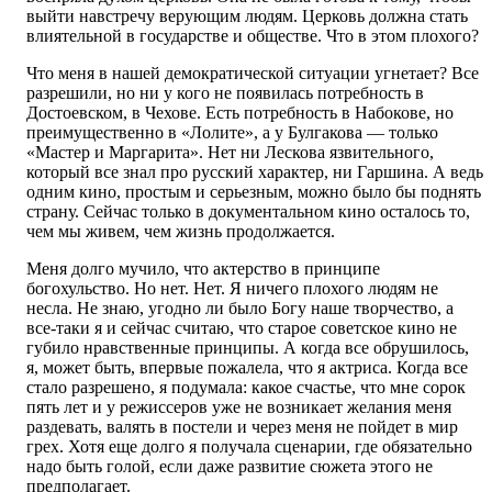
выйти навстречу верующим людям. Церковь должна стать
влиятельной в государстве и обществе. Что в этом плохого?
Что меня в нашей демократической ситуации угнетает? Все
разрешили, но ни у кого не появилась потребность в
Достоевском, в Чехове. Есть потребность в Набокове, но
преимущественно в «Лолите», а у Булгакова — только
«Мастер и Маргарита». Нет ни Лескова язвительного,
который все знал про русский характер, ни Гаршина. А ведь
одним кино, простым и серьезным, можно было бы поднять
страну. Сейчас только в документальном кино осталось то,
чем мы живем, чем жизнь продолжается.
Меня долго мучило, что актерство в принципе
богохульство. Но нет. Нет. Я ничего плохого людям не
несла. Не знаю, угодно ли было Богу наше творчество, а
все-таки я и сейчас считаю, что старое советское кино не
губило нравственные принципы. А когда все обрушилось,
я, может быть, впервые пожалела, что я актриса. Когда все
стало разрешено, я подумала: какое счастье, что мне сорок
пять лет и у режиссеров уже не возникает желания меня
раздевать, валять в постели и через меня не пойдет в мир
грех. Хотя еще долго я получала сценарии, где обязательно
надо быть голой, если даже развитие сюжета этого не
предполагает.