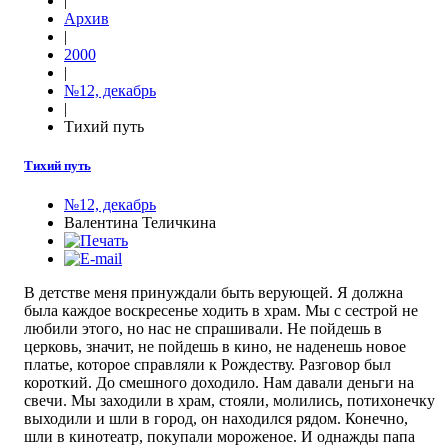
|
Архив
|
2000
|
№12, декабрь
|
Тихий путь
Тихий путь
№12, декабрь
Валентина Теличкина
В детстве меня принуждали быть верующей. Я должна
была каждое воскресенье ходить в храм. Мы с сестрой не
любили этого, но нас не спрашивали. Не пойдешь в
церковь, значит, не пойдешь в кино, не наденешь новое
платье, которое справляли к Рождеству. Разговор был
короткий. До смешного доходило. Нам давали деньги на
свечи. Мы заходили в храм, стояли, молились, потихонечку
выходили и шли в город, он находился рядом. Конечно,
шли в кинотеатр, покупали мороженое. И однажды папа