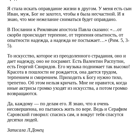
Я стала искать оправдание жизни в другом. У меня есть сын
Иван, муж, Бог не захотел, чтобы я была несчастной. И я
знаю, что мое нежелание сниматься будет оправдано.
В Послании к Римлянам апостола Павла сказано: «…от
скорби происходит терпение, от терпения опытность, от
опытности надежда, а надежда не постыжает…» (Рим. 5, 3-
5).
То искусство, которое из преодоленного страдания, оно и
дает надежду, оно не посрамит. Есть Валентин Распутин,
есть Георгий Свиридов. Его музыка поднимает так высоко!
Красота в пошлости не рождается, она дается трудом,
терпением и смирением. Приходить к Богу нужно тихо,
трепетно. Об этом нельзя кричать. Мне не нравится, когда
иные актрисы громко уходят из искусства, а потом громко
возвращаются.
Да, каждому — по делам его. Я знаю, что я очень
несовершенна, но пытаюсь жить по вере. Ведь и Серафим
Саровский говорил: спасись сам, и вокруг тебя спасутся
десятки людей.
Записала Л.Донец