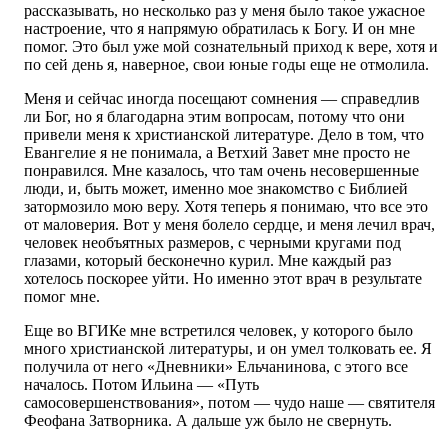
рассказывать, но несколько раз у меня было такое ужасное
настроение, что я напрямую обратилась к Богу. И он мне
помог. Это был уже мой сознательный приход к вере, хотя и
по сей день я, наверное, свои юные годы еще не отмолила.
Меня и сейчас иногда посещают сомнения — справедлив
ли Бог, но я благодарна этим вопросам, потому что они
привели меня к христианской литературе. Дело в том, что
Евангелие я не понимала, а Ветхий Завет мне просто не
понравился. Мне казалось, что там очень несовершенные
люди, и, быть может, именно мое знакомство с Библией
затормозило мою веру. Хотя теперь я понимаю, что все это
от маловерия. Вот у меня болело сердце, и меня лечил врач,
человек необъятных размеров, с черными кругами под
глазами, который бесконечно курил. Мне каждый раз
хотелось поскорее уйти. Но именно этот врач в результате
помог мне.
Еще во ВГИКе мне встретился человек, у которого было
много христианской литературы, и он умел толковать ее. Я
получила от него «Дневники» Ельчанинова, с этого все
началось. Потом Ильина — «Путь
самосовершенствования», потом — чудо наше — святителя
Феофана Затворника. А дальше уж было не свернуть.