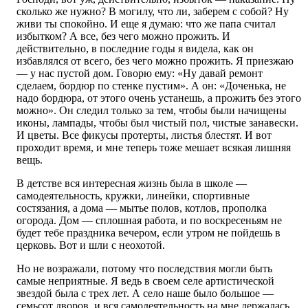
сколько же нужно? В могилу, что ли, заберем с собой? Ну
живи ты спокойно. И еще я думаю: что же папа считал
избытком? А все, без чего можно прожить. И
действительно, в последние годы я видела, как он
избавлялся от всего, без чего можно прожить. Я приезжаю
— у нас пустой дом. Говорю ему: «Ну давай ремонт
сделаем, бордюр по стенке пустим». А он: «Доченька, не
надо бордюра, от этого очень устанешь, а прожить без этого
можно». Он следил только за тем, чтобы были начищены
иконы, лампады, чтобы был чистый пол, чистые занавески.
И цветы. Все фикусы протерты, листья блестят. И вот
проходит время, и мне теперь тоже мешает всякая лишняя
вещь.
В детстве вся интересная жизнь была в школе —
самодеятельность, кружки, линейки, спортивные
состязания, а дома — мытье полов, котлов, прополка
огорода. Дом — сплошная работа, и по воскресеньям не
будет тебе праздника вечером, если утром не пойдешь в
церковь. Вот и шли с неохотой.
Но не возражали, потому что последствия могли быть
самые неприятные. Я ведь в своем селе артистической
звездой была с трех лет. А село наше было большое —
семьсот дворов, и вся самодеятельность на мне держалась.