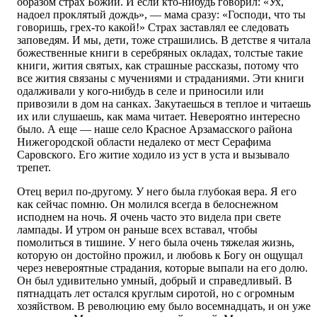
образом страх Божий. И если кто-нибудь говорил: «Ух,
надоел проклятый дождь», — мама сразу: «Господи, что ты
говоришь, грех-то какой!» Страх заставлял ее следовать
заповедям. И мы, дети, тоже страшились. В детстве я читала
божественные книги в серебряных окладах, толстые такие
книги, жития святых, как страшные рассказы, потому что
все жития связаны с мучениями и страданиями. Эти книги
одалживали у кого-нибудь в селе и приносили или
привозили в дом на санках. Закутаешься в теплое и читаешь
их или слушаешь, как мама читает. Невероятно интересно
было. А еще — наше село Красное Арзамасского района
Нижегородской области недалеко от мест Серафима
Саровского. Его житие ходило из уст в уста и вызывало
трепет.
Отец верил по-другому. У него была глубокая вера. Я его
как сейчас помню. Он молился всегда в белоснежном
исподнем на ночь. Я очень часто это видела при свете
лампады. И утром он раньше всех вставал, чтобы
помолиться в тишине. У него была очень тяжелая жизнь,
которую он достойно прожил, и любовь к Богу он ощущал
через невероятные страдания, которые выпали на его долю.
Он был удивительно умный, добрый и справедливый. В
пятнадцать лет остался круглым сиротой, но с огромным
хозяйством. В революцию ему было восемнадцать, и он уже