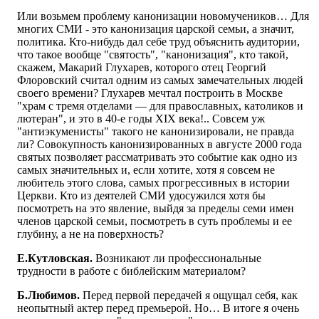
Или возьмем проблему канонизации новомучеников… Для
многих СМИ - это канонизация царской семьи, а значит,
политика. Кто-нибудь дал себе труд объяснить аудитории,
что такое вообще "святость", "канонизация", кто такой,
скажем, Макарий Глухарев, которого отец Георгий
Флоровский считал одним из самых замечательных людей
своего времени? Глухарев мечтал построить в Москве
"храм с тремя отделами — для православных, католиков и
лютеран", и это в 40-е годы XIX века!.. Совсем уж
"антиэкуменисты" такого не канонизировали, не правда
ли? Совокупность канонизированных в августе 2000 года
святых позволяет рассматривать это событие как одно из
самых значительных и, если хотите, хотя я совсем не
любитель этого слова, самых прогрессивных в истории
Церкви. Кто из деятелей СМИ удосужился хотя бы
посмотреть на это явление, выйдя за пределы семи имен
членов царской семьи, посмотреть в суть проблемы и ее
глубину, а не на поверхность?
Е.Кутловская.
Возникают ли профессиональные
трудности в работе с библейским материалом?
Б.Любимов.
Перед первой передачей я ощущал себя, как
неопытный актер перед премьерой. Но… В итоге я очень