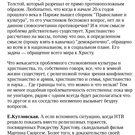
Толстой, который разрешал ее прямо противоположным
образом. Любопытно, что когда в начале 20-х годов
прошлого века в Париже вышел сборник "Православие и
культура", то его участников беспокоил вопрос, нет ли в
данном словосочетании противоречия? И в этом смысле
проблема действительно существует. Христианство
рассчитано на массы, потому что оно, в определенном
смысле (прошу взять в кавычки) "демократично", обращено
ко всем и в национальном, и в социальном плане. Его
задача — обращение всего мира к Христу.
Что жекасается проблемного столкновения культуры и
христианства, то, собственно говоря, все, что в земной
жизни существует, с религиозной точки зрения конфликтно:
христианство и армия, христианство и семья, христианство
и наука… Где границы того, что можно и что нельзя? Тем
не менее подобная проблематичность естественна: пока мир
не унитарен, рядом с одним всегда будет располагаться что-
то другое и их соседство неизменно вызывает бездну
вопросов.
Е.Кутловская.
А если вспомнить ситуацию, когда НТВ
решило показать вместо религиозных торжеств,
посвященных Рождеству Христову, скандальный фильм
Мартина Скорсезе. Более того, в доказательство своей