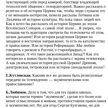
чувствующий себя перед камерой, блестяще владеющий
технологией общения с телеаудиторией. Важно рассказать о
религии и об истории Церкви так, чтобы люди слушали это
с не меньшим интересом, нежели рассказы Лотмана или
Лихачева об истории культуры. Но пока таких людей нет.
Как я хотел бы рассказать об истории Церкви до эпохи
Вселенских Соборов, о самой этой эпохе… Я уверен, что
большая часть аудитории смотрела бы телесюжеты об этом,
затаив дыхание! Или история разделения Церкви на
западное и восточное направление, то есть на католичество
и православие. Или история Реформации. Мы любим
говорить о расколе в России, о старообрядцах, о
западниках. А что такое расколовшийся Запад?! Как это
интересно и важно было бы рассказать с экрана телевизора.
А как увлекательна история русской Церкви! Древняя,
допетровская, петровская или история синодальной эпохи?
Е.Кутловская.
Какими все же должны быть религиозные
передачи на телевидении — экуменическими или
православными?
Б.Любимов.
Дело в том, что для тех православных,
которые ввели термин "экуменизм", сделав его более или
менее осмысленным и живым, противостояния православия
и экуменизма нет. Ни для отца Сергия Булгакова, ни для