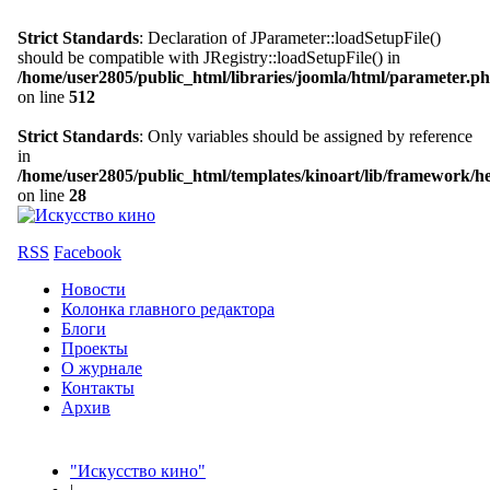
Strict Standards
: Declaration of JParameter::loadSetupFile()
should be compatible with JRegistry::loadSetupFile() in
/home/user2805/public_html/libraries/joomla/html/parameter.p
on line
512
Strict Standards
: Only variables should be assigned by reference
in
/home/user2805/public_html/templates/kinoart/lib/framework/h
on line
28
RSS
Facebook
Новости
Колонка главного редактора
Блоги
Проекты
О журнале
Контакты
Архив
"Искусство кино"