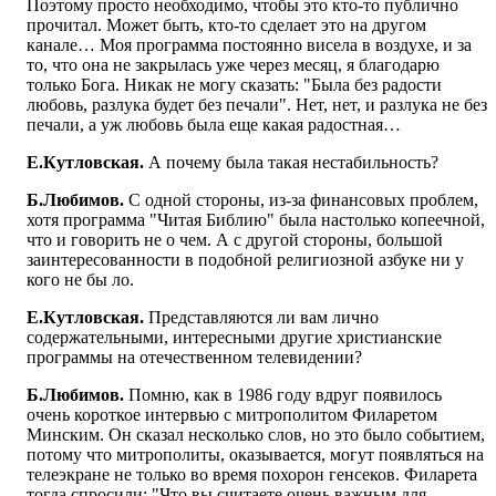
Поэтому просто необходимо, чтобы это кто-то публично
прочитал. Может быть, кто-то сделает это на другом
канале… Моя программа постоянно висела в воздухе, и за
то, что она не закрылась уже через месяц, я благодарю
только Бога. Никак не могу сказать: "Была без радости
любовь, разлука будет без печали". Нет, нет, и разлука не без
печали, а уж любовь была еще какая радостная…
Е.Кутловская.
А почему была такая нестабильность?
Б.Любимов.
С одной стороны, из-за финансовых проблем,
хотя программа "Читая Библию" была настолько копеечной,
что и говорить не о чем. А с другой стороны, большой
заинтересованности в подобной религиозной азбуке ни у
кого не бы ло.
Е.Кутловская.
Представляются ли вам лично
содержательными, интересными другие христианские
программы на отечественном телевидении?
Б.Любимов.
Помню, как в 1986 году вдруг появилось
очень короткое интервью с митрополитом Филаретом
Минским. Он сказал несколько слов, но это было событием,
потому что митрополиты, оказывается, могут появляться на
телеэкране не только во время похорон генсеков. Филарета
тогда спросили: "Что вы считаете очень важным для