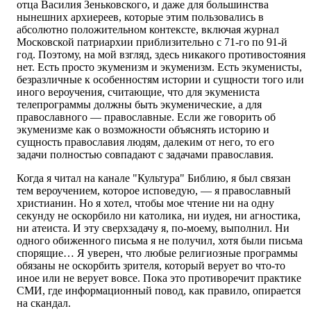
отца Василия Зеньковского, и даже для большинства
нынешних архиереев, которые этим пользовались в
абсолютно положительном контексте, включая журнал
Московской патриархии приблизительно с 71-го по 91-й
год. Поэтому, на мой взгляд, здесь никакого противостояния
нет. Есть просто экуменизм и экуменизм. Есть экуменисты,
безразличные к особенностям истории и сущности того или
иного вероучения, считающие, что для экумениста
телепрограммы должны быть экуменические, а для
православного — православные. Если же говорить об
экуменизме как о возможности объяснять историю и
сущность православия людям, далеким от него, то его
задачи полностью совпадают с задачами православия.
Когда я читал на канале "Культура" Библию, я был связан
тем вероучением, которое исповедую, — я православный
христианин. Но я хотел, чтобы мое чтение ни на одну
секунду не оскорбило ни католика, ни иудея, ни агностика,
ни атеиста. И эту сверхзадачу я, по-моему, выполнил. Ни
одного обиженного письма я не получил, хотя были письма
спорящие… Я уверен, что любые религиозные программы
обязаны не оскорбить зрителя, который верует во что-то
иное или не верует вовсе. Пока это противоречит практике
СМИ, где информационный повод, как правило, опирается
на скандал.