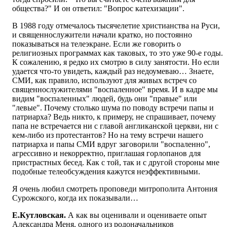
общества?" И он ответил: "Вопрос катехизации".
В 1988 году отмечалось тысячелетие христианства на Руси,
и священнослужители начали кратко, но постоянно
показываться на телеэкране. Если же говорить о
религиозных программах как таковых, то это уже 90-е годы.
К сожалению, я редко их смотрю в силу занятости. Но если
удается что-то увидеть, каждый раз недоумеваю… Знаете,
СМИ, как правило, используют для живых встреч со
священнослужителями "воспаленное" время. И в кадре мы
видим "воспаленных" людей, будь они "правые" или
"левые". Почему столько шума по поводу встречи папы и
патриарха? Ведь никто, к примеру, не спрашивает, почему
папа не встречается ни с главой англиканской церкви, ни с
кем-либо из протестантов? Но на тему встречи нашего
патриарха и папы СМИ вдруг заговорили "воспаленно",
агрессивно и некорректно, приглашая горлопанов для
пристрастных бесед. Как с той, так и с другой стороны мне
подобные телеобсуждения кажутся неэффективными.
Я очень любил смотреть проповеди митрополита Антония
Сурожского, когда их показывали…
Е.Кутловская.
А как вы оценивали и оцениваете опыт
Александра Меня, одного из родоначальников