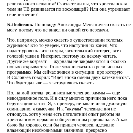
религиозного вещания? Считаете ли вы, что христианская
тема на ТВ развивается по восходящей? Или она утрачивает
свое значение?
Б.Любимов.
По поводу Александра Меня ничего сказать не
могу, потому что не видел ни одной его передачи.
Что, например, можно сказать о существовании толстых
журналов? Кто-то уверен, что наступил их конец. Что
падает уровень литературы, читательский интерес, все с
головой ушли в Интернет, поэтому их некому читать.
Другие же возразят — журналы не закрываются и сколько
новых открывается. То же можно сказать о религиозных
программах. Мы сейчас живем в ситуации, про которую
В.Соловьев говорил: "Идет эпоха смены двух катехизисов".
Что будет дальше — я затрудняюсь сказать.
Но, на мой взгляд, религиозные телепрограммы — еще
невозделанное поле. И в силу многих причин за него пока
берутся дилетанты. Я, к примеру, не заканчивал духовную
семинарию, я самоучка. И к "акулам" телевидения не
отношусь, хотя у меня есть пятилетний опыт работы на
христианском церковно-общественном радиоканале. А как
было бы хорошо, если бы пришел человек, идеально
владеющий необходимыми знаниями, прекрасно