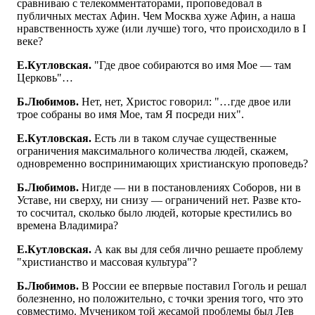
сравниваю с телекомментаторами, проповедовал в
публичных местах Афин. Чем Москва хуже Афин, а наша
нравственность хуже (или лучше) того, что происходило в I
веке?
Е.Кутловская.
"Где двое собираются во имя Мое — там
Церковь"…
Б.Любимов.
Нет, нет, Христос говорил: "…где двое или
трое собраны во имя Мое, там Я посреди них".
Е.Кутловская.
Есть ли в таком случае существенные
ограничения максимального количества людей, скажем,
одновременно воспринимающих христианскую проповедь?
Б.Любимов.
Нигде — ни в постановлениях Соборов, ни в
Уставе, ни сверху, ни снизу — ограничений нет. Разве кто-
то сосчитал, сколько было людей, которые крестились во
времена Владимира?
Е.Кутловская.
А как вы для себя лично решаете проблему
"христианство и массовая культура"?
Б.Любимов.
В России ее впервые поставил Гоголь и решал
болезненно, но положительно, с точки зрения того, что это
совместимо. Мучеником той жесамой проблемы был Лев