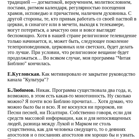
традицией — догматикой, вероучением, молитвословием,
постами, ритмом календаря, регулярностью посещения
храмов, исповедью и причастием, наличием духовника. С
другой стороны, те, кто привык работать со своей паствой в
церкви, в синагоге или в мечети, выходя к телекамере,
могут потеряться, а зачастую они и вовсе выглядят
беспомощно. Хотя в нашей стране религиозное телевидение
только начинается, и, может быть, следующее поколение
телепроповедников, церковных или светских, будет делать
это лучше. При условии, что религиозное вещание будет
продолжаться… Во всяком случае, моя программа "Читая
Библию" кончилась.
Е.Кутловская.
Как мотивировало ее закрытие руководство
канала "Культура"?
Б.Любимов.
Никак. Программа существовала два года, и,
возможно, в этом есть какая-то монотонность. Ну сколько
можно? Я почти всю Библию прочитал… Хотя думаю, что
можно было бы и всю. Я не коснулся ни пророков, ни
Песни песней, ни Псалтири. Собственно говоря, если для
средств массовой информации, как и для непосвященных
людей, разница между Лукой и Марком не столь
существенна, как для человека сведущего, то о деяниях
апостолов и о посланиях апостолов им хорошо бы и узнать.