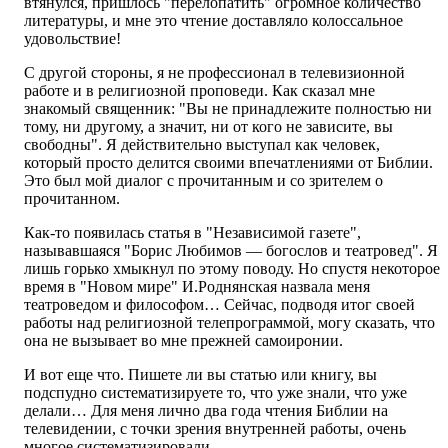
втянулся, пришлось "перелопатить" огромное количество
литературы, и мне это чтение доставляло колоссальное
удовольствие!
С другой стороны, я не профессионал в телевизионной
работе и в религиозной проповеди. Как сказал мне
знакомый священник: "Вы не принадлежите полностью ни
тому, ни другому, а значит, ни от кого не зависите, вы
свободны". Я действительно выступал как человек,
который просто делится своими впечатлениями от Библии.
Это был мой диалог с прочитанным и со зрителем о
прочитанном.
Как-то появилась статья в "Независимой газете",
называвшаяся "Борис Любимов — богослов и театровед". Я
лишь горько хмыкнул по этому поводу. Но спустя некоторое
время в "Новом мире" И.Роднянская назвала меня
театроведом и философом… Сейчас, подводя итог своей
работы над религиозной телепрограммой, могу сказать, что
она не вызывает во мне прежней самоиронии.
И вот еще что. Пишете ли вы статью или книгу, вы
подспудно систематизируете то, что уже знали, что уже
делали… Для меня лично два года чтения Библии на
телевидении, с точки зрения внутренней работы, очень
многое систематизировали.