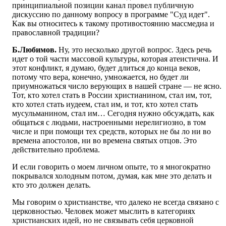
принципиальной позиции канал провел публичную
дискуссию по данному вопросу в программе "Суд идет".
Как вы относитесь к такому противостоянию массмедиа и
православной традиции?
Б.Любимов.
Ну, это несколько другой вопрос. Здесь речь
идет о той части массовой культуры, которая атеистична. И
этот конфликт, я думаю, будет длиться до конца веков,
потому что вера, конечно, умножается, но будет ли
приумножаться число верующих в нашей стране — не ясно.
Тот, кто хотел стать в России христианином, стал им, тот,
кто хотел стать иудеем, стал им, и тот, кто хотел стать
мусульманином, стал им… Сегодня нужно обсуждать, как
общаться с людьми, настроенными нерелигиозно, в том
числе и при помощи тех средств, которых не бы ло ни во
времена апостолов, ни во времена святых отцов. Это
действительно проблема.
И если говорить о моем личном опыте, то я многократно
покрывался холодным потом, думая, как мне это делать и
кто это должен делать.
Мы говорим о христианстве, что далеко не всегда связано с
церковностью. Человек может мыслить в категориях
христианских идей, но не связывать себя церковной