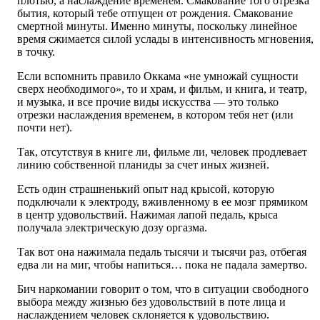
плотью, а наслаждение временем. Смакование того отрезка
бытия, который тебе отпущен от рождения. Смакование
смертной минуты. Именно минуты, поскольку линейное
время сжимается силой услады в интенсивность мгновения,
в точку.
Если вспомнить правило Оккама «не умножай сущности
сверх необходимого», то и храм, и фильм, и книга, и театр,
и музыка, и все прочие виды искусства — это только
отрезки наслаждения временем, в котором тебя нет (или
почти нет).
Так, отсутствуя в книге ли, фильме ли, человек продлевает
линию собственной планиды за счет иных жизней.
Есть один страшненький опыт над крысой, которую
подключали к электроду, вживленному в ее мозг прямиком
в центр удовольствий. Нажимая лапой педаль, крыса
получала электрическую дозу оргазма.
Так вот она нажимала педаль тысячи и тысячи раз, отбегая
едва ли на миг, чтобы напиться… пока не падала замертво.
Бич наркомании говорит о том, что в ситуации свободного
выбора между жизнью без удовольствий в поте лица и
наслаждением человек склоняется к удовольствию.