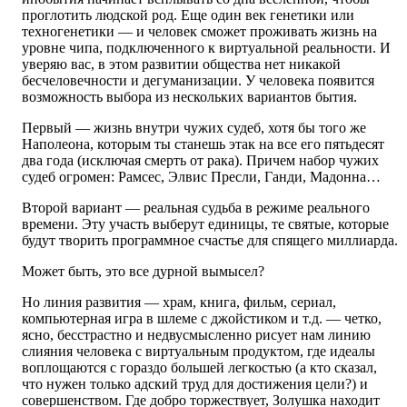
проглотить людской род. Еще один век генетики или
техногенетики — и человек сможет проживать жизнь на
уровне чипа, подключенного к виртуальной реальности. И
уверяю вас, в этом развитии общества нет никакой
бесчеловечности и дегуманизации. У человека появится
возможность выбора из нескольких вариантов бытия.
Первый — жизнь внутри чужих судеб, хотя бы того же
Наполеона, которым ты станешь этак на все его пятьдесят
два года (исключая смерть от рака). Причем набор чужих
судеб огромен: Рамсес, Элвис Пресли, Ганди, Мадонна…
Второй вариант — реальная судьба в режиме реального
времени. Эту участь выберут единицы, те святые, которые
будут творить программное счастье для спящего миллиарда.
Может быть, это все дурной вымысел?
Но линия развития — храм, книга, фильм, сериал,
компьютерная игра в шлеме с джойстиком и т.д. — четко,
ясно, бесстрастно и недвусмысленно рисует нам линию
слияния человека с виртуальным продуктом, где идеалы
воплощаются с гораздо большей легкостью (а кто сказал,
что нужен только адский труд для достижения цели?) и
совершенством. Где добро торжествует, Золушка находит