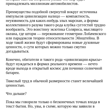
принадлежать миллионам автомобилистов.
Преимущества подобной свернутой вокруг источника
импульсов цивилизации налицо — компактность,
неуязвимость для каких-нибудь злых марсиан, а формы
коллективного разума такого рода клубка суггестий трудно
вообразить. Это воистину экзотика Соляриса, мыслящего
океана, где шторм — переживание геометрии Лобачевского
или парадоксов теории относительности Эйнштейна. В
ходе такой жизни будут сформированы новые духовные
ценности, о сути которых можно только смутно
догадываться.
Конечно, обитатели и такого рода «цивилизации-крысы»
будут нуждаться в формах реального времени — нечто
вроде выхода в открытый космос для починки солнечной
батареи.
Тяжелый труд в обычной размерности станет величайшей
ценностью.
Что дальше?
Пока мы говорили только о бесконечных точках входа в
текст бытия. Но, увы, в схеме, которую мы заявили в