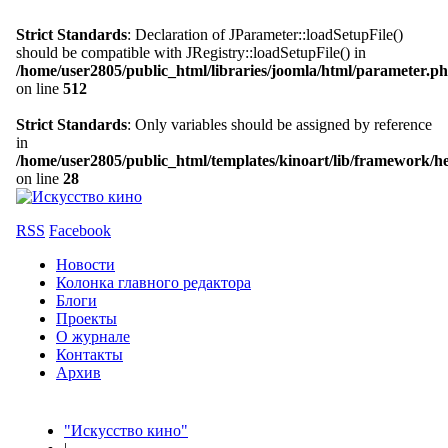
Strict Standards
: Declaration of JParameter::loadSetupFile()
should be compatible with JRegistry::loadSetupFile() in
/home/user2805/public_html/libraries/joomla/html/parameter.p
on line
512
Strict Standards
: Only variables should be assigned by reference
in
/home/user2805/public_html/templates/kinoart/lib/framework/h
on line
28
RSS
Facebook
Новости
Колонка главного редактора
Блоги
Проекты
О журнале
Контакты
Архив
"Искусство кино"