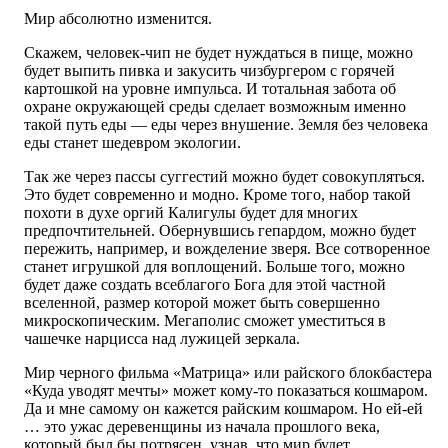
Мир абсолютно изменится.
Скажем, человек-чип не будет нуждаться в пище, можно
будет выпить пивка и закусить чизбургером с горячей
картошкой на уровне импульса. И тотальная забота об
охране окружающей среды сделает возможным именно
такой путь еды — еды через внушение. Земля без человека
еды станет шедевром экологии.
Так же через пассы суггестий можно будет совокупляться.
Это будет современно и модно. Кроме того, набор такой
похоти в духе оргий Калигулы будет для многих
предпочтительней. Обернувшись гепардом, можно будет
пережить, например, и вожделение зверя. Все сотворенное
станет игрушкой для воплощений. Больше того, можно
будет даже создать всеблагого Бога для этой частной
вселенной, размер которой может быть совершенно
микроскопическим. Мегаполис сможет уместиться в
чашечке нарцисса над лужицей зеркала.
Мир черного фильма «Матрица» или райского блокбастера
«Куда уводят мечты» может кому-то показаться кошмаром.
Да и мне самому он кажется райским кошмаром. Но ей-ей
… это ужас деревенщины из начала прошлого века,
который был бы потрясен, узнав, что мир будет