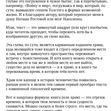
глубже это погружение в чужое бытие. Так я перечитываю,
например, «Войну и мир», погружаясь в мир, который, по
сути, вымышлен гением Толстого в формах возможной
жизни. И я благодарен автору, который переносит меня в
душу Наташи Ростовой или мозг Наполеона.
Итак, текст — это замкнутый квадрат (или круг) инобытия,
куда читатель приходит, чтобы пережить хотя бы в
воображении другую, не свою жизнь.
Эта схема, по сути, является карманным изданием храма,
куда молящийся тоже входит в строго определенном месте
и там, внутри замкнутого пространства, переживает
встречу с божественным. И хотя книгу можно открыть в
любом месте и так же в любом месте из нее выйти,
существо дела не меняется — и в храме, и в книге ты
переживаешь время, в котором тебя почти нет.
Храм или капище в истории человечества появились
раньше книги и являли тем самым первый прообраз текста
с измененной топологией времени.
Вот и нащупана формула: книга (или храм) — это отрезок
времени, в котором твоя личность и твоя сущность
снимается. Можно сказать и более строго: это место, где ты
переживаешь смерть самого себя.