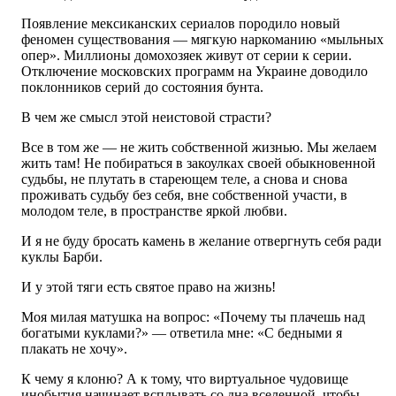
Появление мексиканских сериалов породило новый
феномен существования — мягкую наркоманию «мыльных
опер». Миллионы домохозяек живут от серии к серии.
Отключение московских программ на Украине доводило
поклонников серий до состояния бунта.
В чем же смысл этой неистовой страсти?
Все в том же — не жить собственной жизнью. Мы желаем
жить там! Не побираться в закоулках своей обыкновенной
судьбы, не плутать в стареющем теле, а снова и снова
проживать судьбу без себя, вне собственной участи, в
молодом теле, в пространстве яркой любви.
И я не буду бросать камень в желание отвергнуть себя ради
куклы Барби.
И у этой тяги есть святое право на жизнь!
Моя милая матушка на вопрос: «Почему ты плачешь над
богатыми куклами?» — ответила мне: «С бедными я
плакать не хочу».
К чему я клоню? А к тому, что виртуальное чудовище
инобытия начинает всплывать со дна вселенной, чтобы