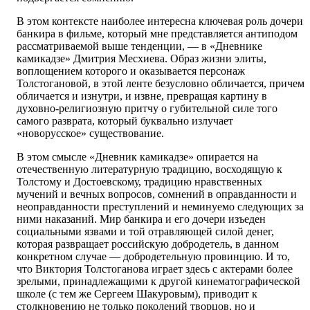
В этом контексте наиболее интересна ключевая роль дочери
банкира в фильме, который мне представляется антиподом
рассматриваемой выше тенденции, — в «Дневнике
камикадзе» Дмитрия Месхиева. Образ жизни элиты,
воплощением которого и оказывается персонаж
Толстогановой, в этой ленте безусловно обличается, причем
обличается и изнутри, и извне, превращая картину в
духовно-религиозную притчу о губительной силе того
самого разврата, который буквально излучает
«новорусское» существование.
В этом смысле «Дневник камикадзе» опирается на
отечественную литературную традицию, восходящую к
Толстому и Достоевскому, традицию нравственных
мучений и вечных вопросов, сомнений в оправданности и
неоправданности преступлений и неминуемо следующих за
ними наказаний. Мир банкира и его дочери изъеден
социальными язвами и той отравляющей силой денег,
которая развращает российскую добродетель, в данном
конкретном случае — добродетельную провинцию. И то,
что Виктория Толстоганова играет здесь с актерами более
зрелыми, принадлежащими к другой кинематографической
школе (с тем же Сергеем Шакуровым), приводит к
столкновению не только поколений творцов, но и