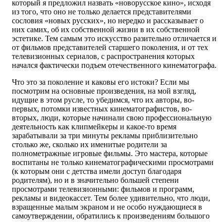
который я предложил назвать «новорусское кино», исходя
из того, что оно не только делается представителями
сословия «новых русских», но нередко и рассказывает о
них самих, об их собственной жизни в их собственной
эстетике. Тем самым это искусство разительно отличается и
от фильмов представителей старшего поколения, и от тех
телевизионных сериалов, с распространения которых
начался фактически подъем отечественного кинематографа.
Что это за поколение и каковы его истоки? Если мы
посмотрим на основные произведения, на мой взгляд,
идущие в этом русле, то убедимся, что их авторы, во-
первых, потомки известных кинематографистов, во-
вторых, люди, которые начинали свою профессиональную
деятельность как клипмейкеры и какое-то время
зарабатывали за три минуты рекламы приблизительно
столько же, сколько их именитые родители за
полнометражные игровые фильмы. Это мастера, которые
воспитаны не только кинематографическими просмотрами
(к которым они с детства имели доступ благодаря
родителям), но и в значительно большей степени
просмотрами телевизионными: фильмов и программ,
рекламы и видеокассет. Тем более удивительно, что люди,
взращенные малым экраном и не особо нуждающиеся в
самоутверждении, обратились к произведениям большого