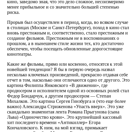
кино, заведомо зная, что это дело сложное, несоизмеримо
менее прибыльное и со значительно большей степенью
риска.
Прорыв был осуществлен в период, когда, во всяком случае
в столицах (Москве и Санкт-Петербурге), поход в кино стал
вновь престижным и, соответственно, стало престижным и
создание фильмов. Престижным не в воспоминаниях о
прошлом, а в нынешнем стиле жизни тех, кто достаточно
обеспечен, чтобы посещать обновленные дорогостоящие
кинотеатры.
Какие же фильмы, прямо или косвенно, относятся к этой
новейшей тенденции? Я бы в первую очередь назвал
несколько ключевых произведений, прекрасно отдавая себе
отчет в том, насколько они отличаются одно от другого. Это
картина Филиппа Янковского «В движении», где
продюсером и исполнителем одной из основных ролей стал
Федор Бондарчук, а другим продюсером — Степан
Михалков. Это картина Сергея Гинзбурга и (что еще более
важно) Александра Стриженова «Упасть вверх». Это уже
скандально знаменитая лента Романа Прыгунова (сына
Льва) «Одиночество крови». Это крупнейший кассовый
хит последнего времени «Антикиллер» Егора
Кончаловского. К ним, на мой взгляд, примыкает