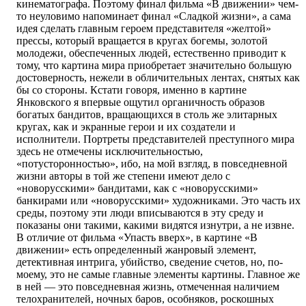
кинематографа. Поэтому финал фильма «В движении» чем-
то неуловимо напоминает финал «Сладкой жизни», а сама
идея сделать главным героем представителя «желтой»
прессы, который вращается в кругах богемы, золотой
молодежи, обеспеченных людей, естественно приводит к
тому, что картина мира приобретает значительно большую
достоверность, нежели в обличительных лентах, снятых как
бы со стороны. Кстати говоря, именно в картине
Янковского я впервые ощутил органичность образов
богатых бандитов, вращающихся в столь же элитарных
кругах, как и экранные герои и их создатели и
исполнители. Портреты представителей преступного мира
здесь не отмечены исключительностью,
«потусторонностью», ибо, на мой взгляд, в повседневной
жизни авторы в той же степени имеют дело с
«новорусскими» бандитами, как с «новорусскими»
банкирами или «новорусскими» художниками. Это часть их
среды, поэтому эти люди вписываются в эту среду и
показаны они такими, какими видятся изнутри, а не извне.
В отличие от фильма «Упасть вверх», в картине «В
движении» есть определенный жанровый элемент,
детективная интрига, убийство, сведение счетов, но, по-
моему, это не самые главные элементы картины. Главное же
в ней — это повседневная жизнь, отмеченная наличием
телохранителей, ночных баров, особняков, роскошных