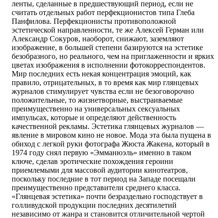
ленты, сделанные в предшествующий период, если не
считать отдельных работ перфекционистов типа Глеба
Панфилова. Перфекционисты противоположной
эстетической направленности, те же Алексей Герман или
Александр Сокуров, наоборот, снижают, заземляют
изображение, в большей степени базируются на эстетике
безобразного, но реального, чем на приглаженности и ярких
цветах изображения в исполнении фотокорреспондентов.
Мир последних есть некая концентрация эмоций, как
правило, отрицательных, в то время как мир глянцевых
журналов стимулирует чувства если не безоговорочно
положительные, то жизнетворные, выстраиваемые
преимущественно на универсальных сексуальных
импульсах, которые и определяют действенность
качественной рекламы. Эстетика глянцевых журналов —
явление в мировом кино не новое. Мода эта была пущена в
обиход с легкой руки фотографа Жюста Жакена, который в
1974 году снял первую «Эмманюэль» именно в таком
ключе, сделав эротические похождения героини
приемлемыми для массовой аудитории кинотеатров,
поскольку последние в тот период на Западе посещали
преимущественно представители среднего класса.
«Глянцевая эстетика» почти безраздельно господствует в
голливудской продукции последних десятилетий
независимо от жанра и становится отличительной чертой