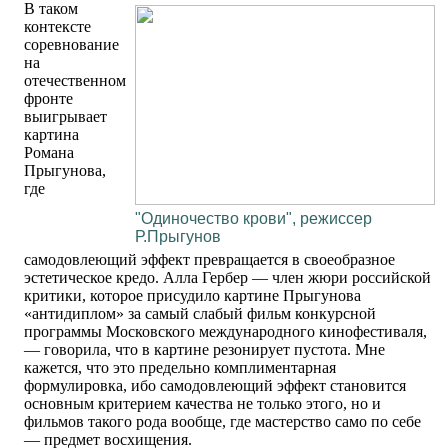
В таком
контексте
соревнование
на
отечественном
фронте
выигрывает
картина
Романа
Прыгунова,
где
"Одиночество крови", режиссер
Р.Прыгунов
самодовлеющий эффект превращается в своеобразное
эстетическое кредо. Алла Гербер — член жюри российской
критики, которое присудило картине Прыгунова
«антидиплом» за самый слабый фильм конкурсной
программы Московского международного кинофестиваля,
— говорила, что в картине резонирует пустота. Мне
кажется, что это предельно комплиментарная
формулировка, ибо самодовлеющий эффект становится
основным критерием качества не только этого, но и
фильмов такого рода вообще, где мастерство само по себе
— предмет восхищения.