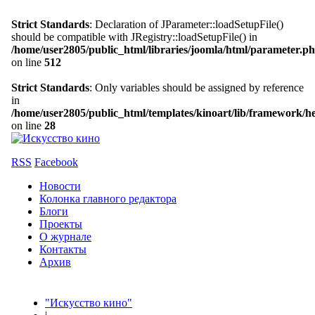
Strict Standards
: Declaration of JParameter::loadSetupFile()
should be compatible with JRegistry::loadSetupFile() in
/home/user2805/public_html/libraries/joomla/html/parameter.p
on line
512
Strict Standards
: Only variables should be assigned by reference
in
/home/user2805/public_html/templates/kinoart/lib/framework/h
on line
28
RSS
Facebook
Новости
Колонка главного редактора
Блоги
Проекты
О журнале
Контакты
Архив
"Искусство кино"