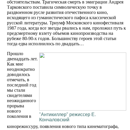
обстоятельствам. Трагическая смерть в эмиграции Андрея
Тарковского поставила символическую точку в
раздвоенном русле развития отечественного кино,
исходящего из гуманистического пафоса классической
русской литературы. Триумф Московского кинофестиваля
1987 года, когда все звезды рвались к нам, проложил путь к
предсмертному взлету объемов кинопроизводства на
рубеже 80-90-х годов. Большинству героев этой статьи
тогда едва исполнилось по двадцать…
Прошло
двенадцать лет.
Как мне
неоднократно
доводилось
отмечать, в
последний год
мы стали
свидетелями
неожиданного
прорыва
нового
"Антикиллер" режиссер Е.
поколения в
Кончаловский
кинорежиссуру, появления нового типа кинематографа,