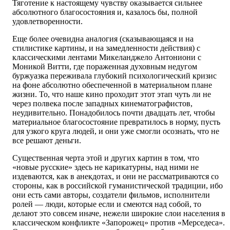
Тяготение к настоящему чувству оказывается сильнее
абсолютного благосостояния и, казалось бы, полной
удовлетворенности.
Еще более очевидна аналогия (сказывающаяся и на
стилистике картины, и на замедленности действия) с
классическими лентами Микеланджело Антониони с
Моникой Витти, где пораженная духовным недугом
буржуазка переживала глубокий психологический кризис
на фоне абсолютно обеспеченной в материальном плане
жизни. То, что наше кино проходит этот этап чуть ли не
через полвека после западных кинематографистов,
неудивительно. Понадобилось почти двадцать лет, чтобы
материальное благосостояние превратилось в норму, пусть
для узкого круга людей, и они уже смогли осознать, что не
все решают деньги.
Существенная черта этой и других картин в том, что
«новые русские» здесь не карикатурны, над ними не
издеваются, как в анекдотах, и они не рассматриваются со
стороны, как в российской гуманистической традиции, ибо
они есть сами авторы, создатели фильмов, исполнители
ролей — люди, которые если и смеются над собой, то
делают это совсем иначе, нежели широкие слои населения в
классическом конфликте «Запорожец» против «Мерседеса».