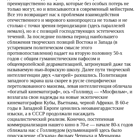
преимущественно на жанр, которые без особых потерь не
только могут, но и вписываются в современный мейнстрим.
Все это возвращает нас к проблемам взаимодействия
отечественного и мирового кинопроцесса не только и не
столько с точки зрения периодизации (здесь параллелей
немало), но и с позиций господствующих эстетических
течений. За последние полвека период наибольшего
сближения творческих позиций Востока и Запада (в
устаревшем политическом смысле этого
противопоставления) падает на вторую половину 50-х
годов с общим гуманистическим пафосом и
общеевропейской дедраматизацией, затронувшей даже так
называемую нью-йоркскую школу. Далее пути творческой
интеллигенции двух «лагерей» разошлись. Политизация
западного экрана шла скорее в русле специфически
перетолкованного маоизма, левая интеллигенция обличала
«богатый кинематограф», ось «Голливуд — «Мосфильм», и
возлагала свои надежды на новые экзотические
кинематографии Кубы, Вьетнама, черной Африки. В 60-е
годы в Западной Европе ценились неоавангардистские
изыски, а в СССР продолжали насаждать
социалистический реализм. Конечно, постепенная
коммерциализация нашего кино в 70-е — начале 80-х годов
сближала нас с Голливудом (кульминацией здесь было
присуждение «Оскара» фильму Черныха и Меньшова