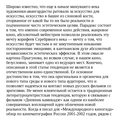
Широко известно, что еще в начале минувшего века
художники-авангардисты ратовали за искусство для
искусства, искусство в башне из слоновой кости,
оторванное от какой бы то ни было реальности и
подчиненное чисто эстетическим целям. Парадокс состоит
в том, что именно современное кино действия, жанровое
кино, абсолютный мейнстрим позволили реализовать эту
мечту корифеев Серебряного века — мечту о том, что
искусство будет чистым и не замутненным никакими
посторонними эмоциями, в кантианском духе абсолютной
независимости эстетических эффектов. В этом смысле
картина Прыгунова, во всяком случае, в нашем кино,
безусловно, занимает одно из ведущих мест. Конечно,
описанная в этой статье тенденция не является в
отечественном кино единственной. Ее основное
достоинство в том, что она оригинальна и органична для
нового типа среды и нового типа аудитории, что и
позволяет надеяться на контакт новых русских фильмов со
зрителями. Не менее влиятельной остается и традиционная
литературоцентристская тенденция, которую я связываю с
фильмом «Дневник камикадзе» как одним из наиболее
совершенных воплощений идеи обличения новой
реальности. Когда я писал для «Международного киногида»
обзор по кинематографии России 2001-2002 годов, рядом с