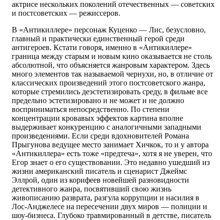
актрисе нескольких поколений отечественных — советских
и постсоветских — режиссеров.
В «Антикиллере» персонаж Куценко — Лис, безусловно,
главный и практически единственный герой среди
антигероев. Кстати говоря, именно в «Антикиллере»
граница между старым и новым кино оказывается не столь
абсолютной, что объясняется жанровым характером. Здесь
много элементов так называемой чернухи, но, в отличие от
классических произведений этого постсоветского жанра,
которые стремились деэстетизировать среду, в фильме все
предельно эстетизировано и не может и не должно
восприниматься непосредственно. По степени
концентрации кровавых эффектов картина вполне
выдерживает конкуренцию с аналогичными западными
произведениями. Если среди вдохновителей Романа
Прыгунова ведущее место занимает Хичкок, то и у автора
«Антикиллера» есть тоже «предтеча», хотя я не уверен, что
Егор знает о его существовании. Это недавно ушедший из
жизни американский писатель и сценарист Джеймс
Эллрой, один из корифеев новейшей разновидности
детективного жанра, посвятивший свою жизнь
живописанию разврата, разгула коррупции и насилия в
Лос-Анджелесе на пересечении двух миров — полиции и
шоу-бизнеса. Глубоко травмированный в детстве, писатель