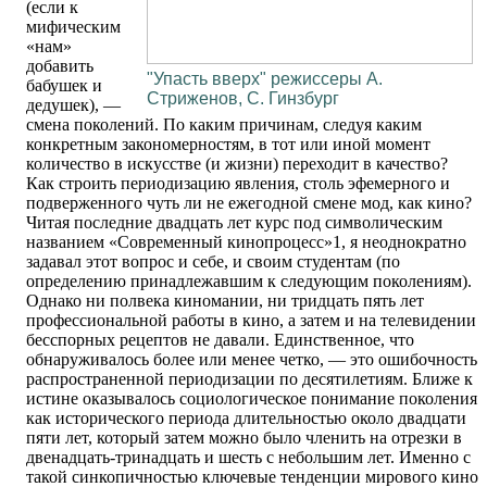
(если к
мифическим
«нам»
добавить
"Упасть вверх" режиссеры А.
бабушек и
Стриженов, С. Гинзбург
дедушек), —
смена поколений. По каким причинам, следуя каким
конкретным закономерностям, в тот или иной момент
количество в искусстве (и жизни) переходит в качество?
Как строить периодизацию явления, столь эфемерного и
подверженного чуть ли не ежегодной смене мод, как кино?
Читая последние двадцать лет курс под символическим
названием «Современный кинопроцесс»1, я неоднократно
задавал этот вопрос и себе, и своим студентам (по
определению принадлежавшим к следующим поколениям).
Однако ни полвека киномании, ни тридцать пять лет
профессиональной работы в кино, а затем и на телевидении
бесспорных рецептов не давали. Единственное, что
обнаруживалось более или менее четко, — это ошибочность
распространенной периодизации по десятилетиям. Ближе к
истине оказывалось социологическое понимание поколения
как исторического периода длительностью около двадцати
пяти лет, который затем можно было членить на отрезки в
двенадцать-тринадцать и шесть с небольшим лет. Именно с
такой синкопичностью ключевые тенденции мирового кино