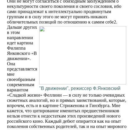
Они не могут согласиться с обиходным заблуждением о
некультурности своего поколения и своего сословия, ибо
сами принадлежат к интеллектуально продвинутым
группам и в силу этого не могут принять никаких
обличительных позиций по отношению к самим себе2.
Дальше других
в этом
направлении
идет картина
Филиппа
Янковского «В
движении».
Она
представляется
мне
своеобразным
современным
"В движении", режиссер Ф.Янковский
вариантом
«Сладкой жизни» Феллини — в силу не только очевидных
сюжетных аналогий, но и прямых заимствований, которые,
впрочем, есть и в картине Стриженова и Гинзбурга. Мне
кажется, что цитирование именитых предшественников
нельзя отнести к недостаткам этих произведений нового
российского кино. Каждый дебют опирается как на опыт
поколения собственных родителей, так и на опыт мирового