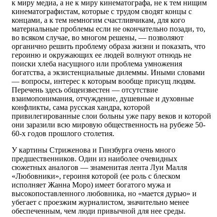
к миру медиа, а не к миру кинематографа, не к тем нищим
кинематографистам, которые с трудом сводят концы с
концами, а к тем немногим счастливчикам, для кого
материальные проблемы если не окончательно позади, то,
во всяком случае, во многом решены, — позволяют
органично решить проблему образа жизни и показать, что
героиню и окружающих ее людей волнуют отнюдь не
поиски хлеба насущного или проблема умножения
богатства, а экзистенциальные дилеммы. Иными словами
— вопросы, интерес к которым вообще присущ людям.
Перечень здесь общеизвестен — отсутствие
взаимопонимания, отчуждение, душевные и духовные
конфликты, сама русская хандра, которой
привилегированные слои больны уже пару веков и которой
они заразили всю мировую общественность на рубеже 50-
60-х годов прошлого столетия.
У картины Стриженова и Гинзбурга очень много
предшественников. Один из наиболее очевидных
сюжетных аналогов — знаменитая лента Луи Малля
«Любовники», героиня которой (ее роль с блеском
исполняет Жанна Моро) имеет богатого мужа и
высокопоставленного любовника, но «мается дурью» и
убегает с проезжим журналистом, значительно менее
обеспеченным, чем люди привычной для нее среды.