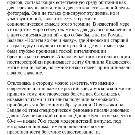
офисов, составляющих естественную среду обитания как
для героя журналиста, так и для его коллеги — юной леди-
фотографа. Они не только фиксируют эту жизнь, но и
участвуют в ней, являются ее «актерами» в
социологическом смысле этого термина. В известной мере
это картина «про себя», так же как для другого поколения и
в другое время картиной «про себя» была лента Романа
Балаяна «Полеты во сне и наяву», где Янковский-старший
сыграл одну из лучших своих ролей и где вся атмосфера
была глубоко пронизана тоской интеллигенции
брежневского времени. Аналогичная тоска интеллигенции
постперестройки пронизывает ленту Филиппа Янковского,
хотя в ней игровое, богемное начало имеет принципиально
важное значение.
Отклоняясь в сторону, можно заметить, что именно
современный этап даже не российской, а московской жизни
привел к тому, что творческая богема как бы слилась с
новыми элитами и эти элиты получили возможность
приобщиться к богемному образу жизни. Опять-таки на
Западе об этом специфическом феномене писали довольно
давно. Американский социолог Дэниел Белл отмечал, что в
60-е — начале 70-х годов модернистский импульс, под
которым он понимал именно лишенное всякой
нравственности богемное существование, из