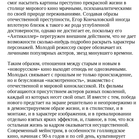
смог насытить картины преступно прекрасной жизни в
столице мирового кино мрачными, психоаналитическими
по своей природе переживаниями. Создавая образы
отечественной преступности, Егор Кончаловский иногда
вплотную близок к такого же рода углубленной
достоверности, однако не достигает ее, поскольку его
«Антикиллер» перегружен внешним действием, что не дает
возможности сколько-нибудь подробно раскрыть характеры
персонажей. Молодой режиссер скорее обозначает их
личинами популярных актеров, звезд минувшего времени.
Таким образом, отношения между старым и новым в
«новорусском» кино выходят отнюдь не однозначными.
Молодых связывает с прошлым не только происхождение,
но и безусловная «насмотренность», знакомство с
отечественной и мировой киноклассикой. Их фильмы
обогащаются присутствием актеров разных поколений,
каждый из которых несет свой опыт. И вместе с тем, победа
нового предстает на экране решительно и неопровержимо и
в демонстрируемом образе жизни, и в стилистике, и в
монтаже, и в характере изображения, и в превалировании
отдельно взятых ярких эффектов, и, главное, в том, что вся
остальная жизнь за кадром оказывается несущественной.
Современный мейнстрим, в особенности голливудское
кино, начиная с 90-х годов и по сей день, культивирует