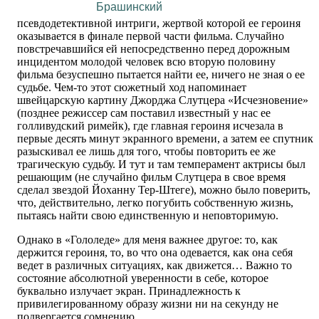
Брашинский
псевдодетективной интриги, жертвой которой ее героиня
оказывается в финале первой части фильма. Случайно
повстречавшийся ей непосредственно перед дорожным
инцидентом молодой человек всю вторую половину
фильма безуспешно пытается найти ее, ничего не зная о ее
судьбе. Чем-то этот сюжетный ход напоминает
швейцарскую картину Джорджа Слутцера «Исчезновение»
(позднее режиссер сам поставил известный у нас ее
голливудский римейк), где главная героиня исчезала в
первые десять минут экранного времени, а затем ее спутник
разыскивал ее лишь для того, чтобы повторить ее же
трагическую судьбу. И тут и там темперамент актрисы был
решающим (не случайно фильм Слутцера в свое время
сделал звездой Йоханну Тер-Штеге), можно было поверить,
что, действительно, легко погубить собственную жизнь,
пытаясь найти свою единственную и неповторимую.
Однако в «Гололеде» для меня важнее другое: то, как
держится героиня, то, во что она одевается, как она себя
ведет в различных ситуациях, как движется… Важно то
состояние абсолютной уверенности в себе, которое
буквально излучает экран. Принадлежность к
привилегированному образу жизни ни на секунду не
подвергается сомнению.