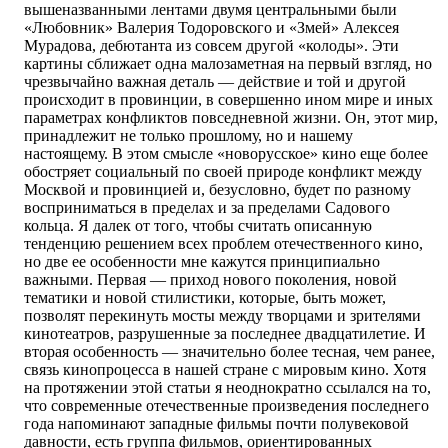
вышеназванными лентами двумя центральными были
«Любовник» Валерия Тодоровского и «Змей» Алексея
Мурадова, дебютанта из совсем другой «колоды». Эти
картины сближает одна малозаметная на первый взгляд, но
чрезвычайно важная деталь — действие и той и другой
происходит в провинции, в совершенно ином мире и иных
параметрах конфликтов повседневной жизни. Он, этот мир,
принадлежит не только прошлому, но и нашему
настоящему. В этом смысле «новорусское» кино еще более
обостряет социальный по своей природе конфликт между
Москвой и провинцией и, безусловно, будет по разному
восприниматься в пределах и за пределами Садового
кольца. Я далек от того, чтобы считать описанную
тенденцию решением всех проблем отечественного кино,
но две ее особенности мне кажутся принципиально
важными. Первая — приход нового поколения, новой
тематики и новой стилистики, которые, быть может,
позволят перекинуть мосты между творцами и зрителями
кинотеатров, разрушенные за последнее двадцатилетие. И
вторая особенность — значительно более тесная, чем ранее,
связь кинопроцесса в нашей стране с мировым кино. Хотя
на протяжении этой статьи я неоднократно ссылался на то,
что современные отечественные произведения последнего
года напоминают западные фильмы почти полувековой
давности, есть группа фильмов, ориентированных