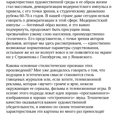
характеристики художественной среды и ее образа жизни
стал массовым, демократизация модернистского импульса и
привела, с его точки зрения, к студенческому движению
рубежа 60-70-х годов. В нашей стране даже сегодня нельзя
говорить о демократизации в этой сфере. Модернистский
импульс — богемный образ жизни, и это важно
подчеркнуть, продолжает быть присущим лишь
чрезвычайно узкому слою населения, преимущественно
столичного. Его представители, с точки зрения авторов
фильмов, которые мы здесь рассматриваем, — единственно
возможные нормативные параметры существования,
остальное же их не волнует вовсе и не появляется на экране
ни у Стриженова с Гинзбургом, ни у Янковского.
Каковы основные стилистические признаки этих
произведений? Мне уже доводилось говорить о том, что
ведущим в эстетическом смысле становится стиль
глянцевых журналов или, если хотите, телевизионной
рекламы, которая «звучит» громче и ярче, нежели
окружающие ее сериалы, фильмы и телевизионные игры. В
основе этого подхода лежат идеи хорошо «проглаженного»
изображения и хорошо «отстроенного» звука. Техническое
качество оказывается важнее художественной
убедительности, и именно по своим техническим
характеристикам эти картины во много раз превосходят