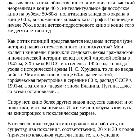
оказывались в пике общественного внимания: итальянский
неореализм в конце 40-х, интеллектуальное философское
кино на рубеже 50-60-х, политизация западного экрана в
конце 60-х, возрождение фильмов-катастроф в Голливуде в
начале 70-х, волна детско-подросткового кино в конце того
же десятилетия и т.д.
Как с этих позиций представляется недавняя история (уже
история) нашего отечественного киноискусства? Мои
коллеги киноведы привыкли следовать вехам гражданской
и политической истории: конец второй мировой войны в
1945-м, ХХ съезд КПСС и оттепель с 1956 года то ли до
ухода с исторической арены Н. С. Хрущева, то ли до ввода
войск в Чехословакию в конце 60-х, далее застой,
горбачевская перестройка в середине 80-х, распад СССР в
1991-м, а затем по «царям»: эпоха Ельцина, Путина, далее
со всеми остановками…
Спору нет, кино более других видов искусств зависит и от
политики, и от экономики. И все же попробуем взглянуть
на кинопроцесс в поколенческом разрезе.
В послевоенные годы в кино продолжали работать, по
существу, два поколения, соответственно, 20-х и 30-х годов
(причем из классиков уцелели лишь те, кто успешно