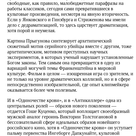
свободные, как правило, малобюджетные парафразы на
работы классиков, сегодня сами превратившиеся в
культовые произведения, несмотря на явную вторичность.
Если у Янковского и Гинзбурга и Стриженова мы имели
дело с дедраматизацией, то здесь царствует драматизация,
хотя порой и неумелая.
Картина Прыгунова синтезирует архетипический
сюжетный мотив серийного убийцы вместе с другим, тоже
архетипическим, мотивом преступных научных
экспериментов, в которых ученый нарушает установленные
Богом законы. Тем самым она превращается в одну из
вариаций могучей темы Франкенштейна в мировой
культуре. Фильм в целом — изощренная игра со зрителем, и
не только на уровне драматических коллизий, но и в сфере
непосредственно изобразительной, где опыт клипмейкера
оказывается более чем полезным.
И в «Одиночестве крови», и в «Антикиллере» одна из
центральных ролей — образов нового поколения —
отдается Гоше Куценко, который воплощает своеобразный
мужской аналог героинь Виктории Толстогановой в
бессознательной сфере идеальных образов новейшего
российского кино, хотя в «Одиночестве крови» он уступает
пальму первенства Ингеборге Дапкунайте, культовой