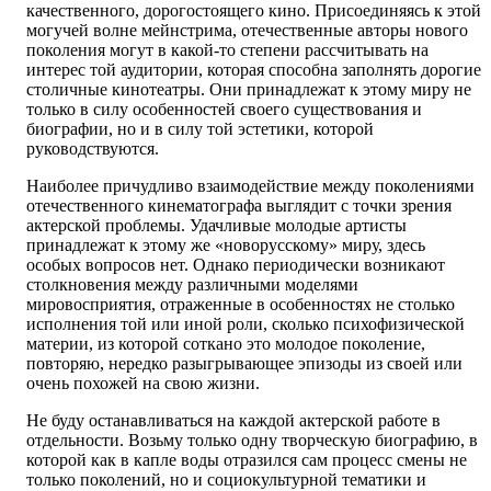
качественного, дорогостоящего кино. Присоединяясь к этой
могучей волне мейнстрима, отечественные авторы нового
поколения могут в какой-то степени рассчитывать на
интерес той аудитории, которая способна заполнять дорогие
столичные кинотеатры. Они принадлежат к этому миру не
только в силу особенностей своего существования и
биографии, но и в силу той эстетики, которой
руководствуются.
Наиболее причудливо взаимодействие между поколениями
отечественного кинематографа выглядит с точки зрения
актерской проблемы. Удачливые молодые артисты
принадлежат к этому же «новорусскому» миру, здесь
особых вопросов нет. Однако периодически возникают
столкновения между различными моделями
мировосприятия, отраженные в особенностях не столько
исполнения той или иной роли, сколько психофизической
материи, из которой соткано это молодое поколение,
повторяю, нередко разыгрывающее эпизоды из своей или
очень похожей на свою жизни.
Не буду останавливаться на каждой актерской работе в
отдельности. Возьму только одну творческую биографию, в
которой как в капле воды отразился сам процесс смены не
только поколений, но и социокультурной тематики и