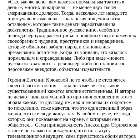
«Сколько же денег вам кажется нормальным тратить в
день?», многих шокировал — не менее двух тысяч
американских долларов. Тогда, несколько лет назад, это
прозвучало вызывающе — как некая пощечина всем
остальным, которые такие деньги зарабатывали за
десятилетия. Традиционное русское кино, особенно
периода чернухи, рассматривало подобных персонажей как
своеобразных чудовищ, преступников и извращенцев,
которые обманом грабили народ и становились
чрезвычайно богатыми. Когда их убивали, это казалось
нормальным и справедливым. Либо при виде «нового
русского» хватались за револьвер, либо он становился
персонажем анекдотов, объектом издевательств.
Героиня Евгении Крюковой не то чтобы не стесняется
своего благосостояния — она не замечает его, такое
существование ей кажется вполне естественным. И авторы
не делают никаких усилий по противопоставлению этого
образа какому-то другому, им, как и многим их собратьям
по поколению, тоже кажется, что это единственный образ
жизни, что все люди живут так. В любом случае, те люди,
которых они показывают на экране, с которыми они
общаются… Сама принадлежность Александра Стриженова
к элите не только по рождению, но и по статусу
телевизионного ведущего, сама причастнось обоих авторов