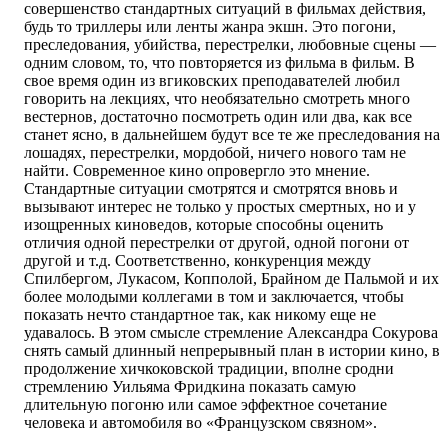
совершенство стандартных ситуаций в фильмах действия,
будь то триллеры или ленты жанра экшн. Это погони,
преследования, убийства, перестрелки, любовные сцены —
одним словом, то, что повторяется из фильма в фильм. В
свое время один из вгиковских преподавателей любил
говорить на лекциях, что необязательно смотреть много
вестернов, достаточно посмотреть один или два, как все
станет ясно, в дальнейшем будут все те же преследования на
лошадях, перестрелки, мордобой, ничего нового там не
найти. Современное кино опровергло это мнение.
Стандартные ситуации смотрятся и смотрятся вновь и
вызывают интерес не только у простых смертных, но и у
изощренных киноведов, которые способны оценить
отличия одной перестрелки от другой, одной погони от
другой и т.д. Соответственно, конкуренция между
Спилбергом, Лукасом, Копполой, Брайном де Пальмой и их
более молодыми коллегами в том и заключается, чтобы
показать нечто стандартное так, как никому еще не
удавалось. В этом смысле стремление Александра Сокурова
снять самый длинный непрерывный план в истории кино, в
продолжение хичкоковской традиции, вполне сродни
стремлению Уильяма Фридкина показать самую
длительную погоню или самое эффектное сочетание
человека и автомобиля во «Французском связном».