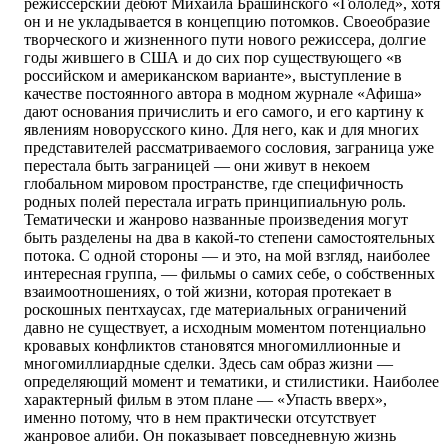
режиссерский дебют Михаила Брашинского «Гололед», хотя
он и не укладывается в концепцию потомков. Своеобразие
творческого и жизненного пути нового режиссера, долгие
годы жившего в США и до сих пор существующего «в
российском и американском варианте», выступление в
качестве постоянного автора в модном журнале «Афиша»
дают основания причислить и его самого, и его картину к
явлениям новорусского кино. Для него, как и для многих
представителей рассматриваемого сословия, заграница уже
перестала быть заграницей — они живут в некоем
глобальном мировом пространстве, где специфичность
родных полей перестала играть принципиальную роль.
Тематически и жанрово названные произведения могут
быть разделены на два в какой-то степени самостоятельных
потока. С одной стороны — и это, на мой взгляд, наиболее
интересная группа, — фильмы о самих себе, о собственных
взаимоотношениях, о той жизни, которая протекает в
роскошных пентхаусах, где материальных ограничений
давно не существует, а исходным моментом потенциально
кровавых конфликтов становятся многомиллионные и
многомиллиардные сделки. Здесь сам образ жизни —
определяющий момент и тематики, и стилистики. Наиболее
характерный фильм в этом плане — «Упасть вверх»,
именно потому, что в нем практически отсутствует
жанровое алиби. Он показывает повседневную жизнь