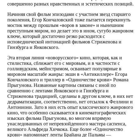
совершенно разных нравственных и эстетических позиций.
Начиняя свой фильм эпизодами с участием звезд старшего
поколения, Егор Кончаловский тоже пытается перекинуть
мостик между прошлым «воров в законе» и нынешним
преступным миром, но делает это в ином, сугубо жанровом
ключе, который достаточно резко расходится с
исповеднической интонацией фильмов Стриженова и
Гинзбурга и Янковского.
Эта вторая линия «новорусского» кино, которая, как и
стилистика, сближает его с мировым, и в частности с
голливудским, мейнстримом, осваивает популярные в
мировом масштабе жанры: экшн в «Антикиллере» Егора
Кончаловского и триллер в «Одиночестве крови» Романа
Прыгунова. Названные картины связаны с иной по
сравнению с лентами Янковского и Гинзбурга и
Стриженова традицией, сделаны в другом ключе, в них нет
дедраматизации, соответственно, нет отсылок к Феллини и
Антониони. Зато в них есть опыт классического жанрового
кино, что особенно сказывается в кинематографических
изысках фильма Прыгунова, во многом впрямую
унаследованных от непревзойденного мастера саспенса,
великого Альфреда Хичкока. Еще более «Одиночество
крови» напоминает ленты Брайана де Пальмы —