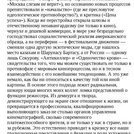
«Москва слезам не верит»), но осознанию новых процессов
препятствовали и «начальство» (где же пресловутое
идеологическое противоборство?), и критика («Цена
успеха»). Когда же перестройка открыла шлюзы и
отечественному неоавангардизму (не только в кино),
чернухе и дешевой коммерции, в мире уже безраздельно
господствовал социалистический реализм американского
образца, а на периферии — в фестивальном движении —
сменяли одна другую экзотические моды, где нашлось
место казахам и Шарунасу Бартасу, а от России — одному
лишь Сокурову. «Антикиллер» и «Одиночество крови» —
свидетельства того, что мы можем существовать не только в
противофазе с мировым кинопроцессом, но и в тесном
взаимодействии с его новейшими тенденциями. А это уже
немало, как бы ни относиться к качеству той или иной
картины. В основе этого подхода лежит радикальная,
шокиру ющая многих моих коллег ломка представлений о
функции режиссера. Из демиурга и творца,
демонстрирующего на экране свое отношение к жизни, он
превращается в профессионала, квалифицированно
выполняющего заказ не столько органов управления
кинематографией, сколько современного
платежеспособного зрителя, и не только у нас в стране, но и
за рубежом. Это естественно приводит к кризису все наши
традиционные представления о функции и роли художника