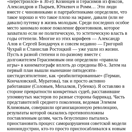
«перестроился» в 30-е): Козинцев и Герасимов из фэксов,
Александров и Пырьев, Юткевич и Ромм… Эти люди
вместе с чиновниками и партработниками определяли, что
такое хорошо и что такое плохо на экране, давали (или не
давали) путевку в жизнь молодым. Среди последних особое
место занимало новое поколение фронтовиков, которое
захватило если не политическую, то эстетическую власть в
годы оттепели. Многие из этих корифеев — Александр
Алов и Сергей Бондарчук и совсем недавно — Григорий
Чухрай и Станислав Ростоцкий — уже ушли из жизни.
Пусть в разной степени и по-разному вместе с
долгожителем Герасимовым они определяли «правила
игры» в кинематографе вплоть до середины 80-х. Затем на
первый план вышли нынешние пятидесяти-
шестидесятилетние, как «реабилитированные» (Герман,
Кончаловский, Муратова), так и просто активно
работавшие (Соловьев, Михалков, Губенко). Я оставляю в
стороне превратности конкретных судеб, расставившие
упомянутых мастеров по разные стороны баррикад. Часть
представителей среднего поколения, ведомая Элемом
Климовым, совершили организационную революцию,
результаты которой оказались противоположны
поставленным целям, часть безуспешно пытались
приостановить процесс саморазрушения советской модели
киноиндустрии, кто-то просто приспосабливался к новым