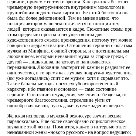
героини, причем с ее точки зрения. Как критик я бы отнес
чрезмерную перегруженность внутренним монологом к
крупнейшим недостаткам картины. Без этой болтовни она
была бы более действенной. Тем не менее важно, что
позиция авторов мало чем отличается от позиции тех
людей, которые оказываются в кадре. Сюжетные схемы при
этом предельно просты и несущественны для
художественного смысла произведения, поэтому тут можно
говорить о дедраматизации. Отношения героини с богатым
мужем из Минфина, с одной стороны, и с потенциальным
любовником, который ненавидит мужа за старые грехи, с
другой — лишь канва, на которую нанизываются
переживания. Любовник мастерит ей камин и разделяет ее
одиночество, в то время как лучшая подруга-предательница
(вы уже догадались) спит с ее мужем, хотя и скрывает это.
Такие банальные ходы носят сугубо второстепенный
характер, ибо главное и основное — само состояние
героини. Состояние отчуждения, мучения от безделья, от
чрезмерного благосостояния, стремление уйти от
однообразия жизни, пусть даже путем «падения вверх».
Женская исповедь в мужской режиссуре звучит весьма
парадоксально. Еще более своеобразно социологическое
звучание этой ленты. Помнится, как-то в интервью ответ
неназванной жены «нового русского» на вопрос ведущего: