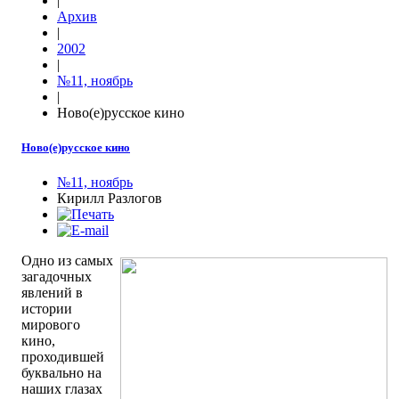
|
Архив
|
2002
|
№11, ноябрь
|
Ново(е)русское кино
Ново(е)русское кино
№11, ноябрь
Кирилл Разлогов
Одно из самых
загадочных
явлений в
истории
мирового
кино,
проходившей
буквально на
наших глазах