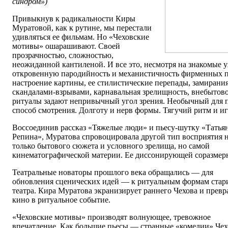
синдром»)
Привыкнув к радикальности Киры
Муратовой, как к рутине, мы перестали
удивляться ее фильмам. Но «Чеховские
мотивы» ошарашивают. Своей
прозрачностью, сложностью,
неожиданной кантиленой. И все это, несмотря на знакомые 
откровенную пародийность и механистичность фирменных п
настроение картины, ее стилистические перепады, замирани
скандалами-взрывами, карнавальная зрелищность, внебытов
ритуалы задают непривычный угол зрения. Необычный для 
способ смотрения. Долготу и нерв формы. Тягучий ритм и иг
Воссоединив рассказ «Тяжелые люди» и пьесу-шутку «Татья
Репина», Муратова спровоцировала другой тип восприятия 
только бытового сюжета и условного зрелища, но самой
кинематографической материи. Ее диссонирующей соразмер
Театральные новаторы прошлого века обращались — для
обновления сценических идей — к ритуальным формам стар
театра. Кира Муратова экранизирует раннего Чехова и превр
кино в ритуальное событие.
«Чеховские мотивы» производят волнующее, тревожное
впечатление. Как большие пьесы — странные «комедии» Чех