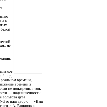
ет
нимаю
нца к
ятых
-белой
ческой
ман» не
имания,
нсивное
ной под
в реальном времени,
движение времени в
если не попадаешь в тон.
ьности — подключенности
 вольтова дуга
о («Это наш двор». — «Ваш
о сыграл А. Баширов в