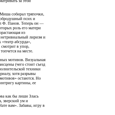
матривать за этой
 Миша собирал тряпочки,
 добродушный псих и
л Ф. Панов. Теперь он —
оторых роль его матери
рорастающая из
а нетривиальный лиризм и
«театр абсурда»,
 смотрит в упор,
 топчется на месте.
тных мотивов. Визуальная
нсцены (чего стоит съезд
полнительской техники
риалу, хотя разрывы
мотивов» остаются. Но
интригу картины, ее
ова как бы лиши Злась
а, зверский ум и
ате вам». Забавы, игру в