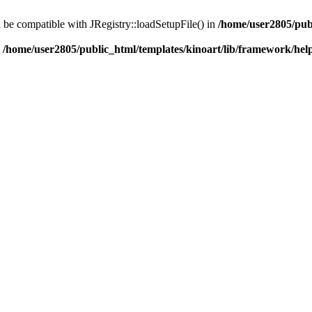
d be compatible with JRegistry::loadSetupFile() in
/home/user2805/pub
n
/home/user2805/public_html/templates/kinoart/lib/framework/hel