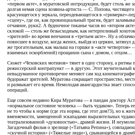
«первом акте», в муратовской интродукции, будет столь же 
долгая немая сцена хозяина-артиста — С. Попова, чистящег
красующегося у зеркала, переодевающегося в «гримерке»-пе
«сцену», где он, как провинциальный трагик, будет заламыв
отчаяние, руки2. А будничное тиканье часов во «втором акт
склокой — столь же безысходным, как нетерпеливый хохоток,
«зрителей» во время венчания в «третьем акте». Ну а облачко
повисшее в воздухе, когда жених, выйдя из церкви, затянул
же трогательным, как малыш на горшке в «акте четвертом» 
взаимных оскорблений) прощании сына с домом, с отцом…
Сюжет «Чеховских мотивов» тянет в одну сторону, а ритмы 
режиссерский контрапункт — в другую. Этот мучительный к
невыдуманное противоречие меняют сам ход кинематографи
будоражат зрителей. Муратова сокращает пространство, мест
и размыкает его время. Немолодая авангардистка знает спос
операций.
Еще совсем недавно Кира Муратова — в пандан доктору Аст
«нормальное состояние человека — быть чудаком». Теперь е
не то чтобы к норме (где эта норма, где этот дом?3), но к ж
вменяемости, замещенной эскападами выразительных чудако
театрализованной «духовностью», драмой жизни. И неумоли
Загадочный фильм о зрелище («Татьяна Репина»), совпадающ
«скучной истории» («Тяжелые люди»), срывающейся в драмб