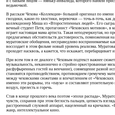
и с бабьим лицом — няньку-инвалида, которого наняли прис
ведьмочкой.
В рассказе Чехова «Коллекция» большой оригинал по имени
гвоздики, какие-то хвостики, веревочки — точь-в-точь, как
коллекционер Миша из «Второстепенных людей». Его сыгра
вечный студент Петя, протагонист «Чеховских мотивов», в к
играет настоящая мама артиста. Такая неподчеркнутая, но п
предлагаемых обстоятельств достоверность, помноженная н
муратовские обобщения, несправедливо воспринимаемые как 
воссоздает в этом фильме новый уровень реализма. Муратова
проходит насквозь, а кажется, что искажает, перебарщивает и
При всем том в ее диалоге с Чеховым подтекст важнее сюже
музыкальность, неканонично и стройно оркестрованные миза
расфуфыренных гостей на венчание), совмещение разной ис
становятся противодействием, противоядием гремучему мате
между чеховскими сюжетами и впечатлением от «Чеховских 
именно эти разрывы, эта «пауза» и составляют упоительную 
воздух, прелесть и горечь.
Став в конце прошлого века поэтом «эпохи распада», Мурат
чувств, сохранив при этом беглость пальцев, цепкость взгляд
расстроенный слуховой аппарат, нацеленный на кричалки. «Н
жанр, интеллектуальное кино.