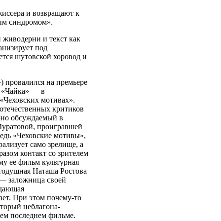
иссера и возвращают к
им синдромом».
 живодерни и текст как
анизирует под
ется шутовской хоровод и
) провалился на премьере
к «Чайка» — в
 «Чеховских мотивах».
 отечественных критиков
урно обсуждаемый в
Муратовой, проигравшей
едь «Чеховские мотивы»,
ализует само зрелище, а
разом контакт со зрителем
му ее фильм культурная
стодушная Наташа Ростова
 — заложница своей
ждающая
ает. При этом почему-то
оторый неблагона-
оем последнем фильме.