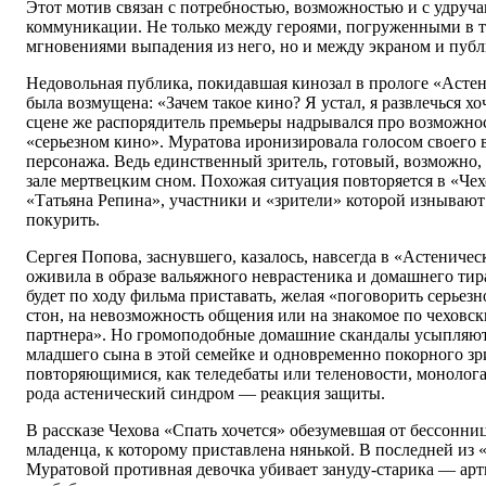
Этот мотив связан с потребностью, возможностью и с удру
коммуникации. Не только между героями, погруженными в т
мгновениями выпадения из него, но и между экраном и публ
Недовольная публика, покидавшая кинозал в прологе «Асте
была возмущена: «Зачем такое кино? Я устал, я развлечься хо
сцене же распорядитель премьеры надрывался про возможнос
«серьезном кино». Муратова иронизировала голосом своего 
персонажа. Ведь единственный зритель, готовый, возможно, к
зале мертвецким сном. Похожая ситуация повторяется в «Чех
«Татьяна Репина», участники и «зрители» которой изнывают
покурить.
Сергея Попова, заснувшего, казалось, навсегда в «Астениче
оживила в образе вальяжного неврастеника и домашнего тира
будет по ходу фильма приставать, желая «поговорить серьезн
стон, на невозможность общения или на знакомое по чеховс
партнера». Но громоподобные домашние скандалы усыпляют 
младшего сына в этой семейке и одновременно покорного зр
повторяющимися, как теледебаты или теленовости, монолога
рода астенический синдром — реакция защиты.
В рассказе Чехова «Спать хочется» обезумевшая от бессонни
младенца, к которому приставлена нянькой. В последней из 
Муратовой противная девочка убивает зануду-старика — арт