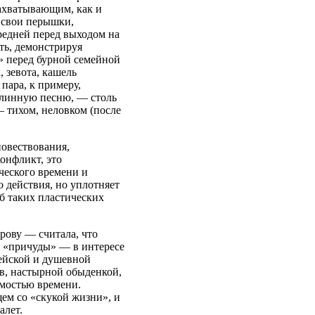
захватывающим, как и
о свои перышки,
редней перед выходом на
ать, демонстрируя
е» перед бурной семейной
 зевота, кашель
 пара, к примеру,
 длинную песню, — столь
— тихом, неловком (после
повествования,
онфликт, это
ческого времени и
о действия, но уплотняет
об таких пластических
рову — считала, что
е «причуды» — в интересе
итейской и душевной
в, настырной обыденкой,
мостью времени.
ем со «скукой жизни», и
алет.