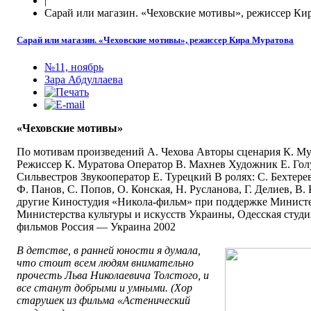
|
Сарай или магазин. «Чеховские мотивы», режиссер Ки
Сарай или магазин. «Чеховские мотивы», режиссер Кира Муратова
№11, ноябрь
Зара Абдуллаева
«Чеховские мотивы»
По мотивам произведений А. Чехова Авторы сценария К. Мур
Режиссер К. Муратова Оператор В. Махнев Художник Е. Гол
Сильвестров Звукооператор Е. Турецкий В ролях: С. Бехтерев
Ф. Панов, С. Попов, О. Конская, Н. Русланова, Г. Делиев, В.
другие Киностудия «Никола-фильм» при поддержке Министе
Министерства культуры и искусств Украины, Одесская студ
фильмов Россия — Украина 2002
В детстве, в ранней юности я думала,
что стоит всем людям внимательно
прочесть Льва Николаевича Толстого, и
все станут добрыми и умными. (Хор
старушек из фильма «Астенический