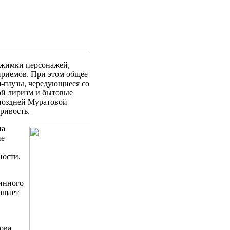
ужимки персонажей,
риемов. При этом общее
я-паузы, чередующиеся со
ой лиризм и бытовые
поздней Муратовой
ривость.
на
не
ности.
инного
ащает
ова.