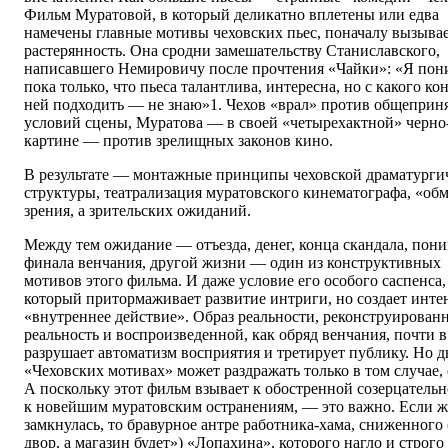
Фильм Муратовой, в который деликатно вплетены или едва
намечены главные мотивы чеховских пьес, поначалу вызыва
растерянность. Она сродни замешательству Станиславского,
написавшего Немировичу после прочтения «Чайки»: «Я по
пока только, что пьеса талантлива, интересна, но с какого ко
ней подходить — не знаю»1. Чехов «врал» против общеприн
условий сцены, Муратова — в своей «четырехактной» черно
картине — против зрелищных законов кино.
В результате — монтажные принципы чеховской драматурги
структуры, театрализация муратовского кинематографа, «об
зрения, а зрительских ожиданий.
Между тем ожидание — отъезда, денег, конца скандала, пон
финала венчания, другой жизни — один из конструктивных
мотивов этого фильма. И даже условие его особого саспенса,
который притормаживает развитие интриги, но создает инте
«внутреннее действие». Образ реальности, реконструирован
реальность и воспроизведенной, как обряд венчания, почти 
разрушает автоматизм восприятия и третирует публику. Но 
«Чеховских мотивах» может раздражать только в том случае, 
А поскольку этот фильм взывает к обостренной созерцател
к новейшим муратовским остранениям, — это важно. Если же
замкнулась, то бравурное антре работника-хама, сниженног
двор, а магазин будет») «Лопахина», которого нагло и строг