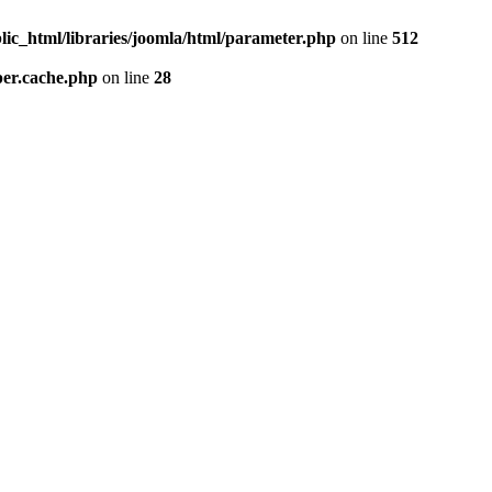
lic_html/libraries/joomla/html/parameter.php
on line
512
per.cache.php
on line
28