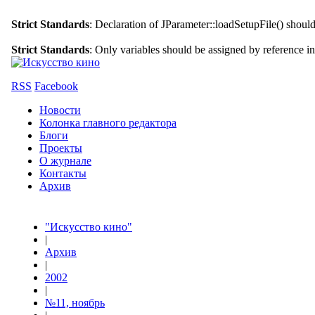
Strict Standards
: Declaration of JParameter::loadSetupFile() shoul
Strict Standards
: Only variables should be assigned by reference i
RSS
Facebook
Новости
Колонка главного редактора
Блоги
Проекты
О журнале
Контакты
Архив
"Искусство кино"
|
Архив
|
2002
|
№11, ноябрь