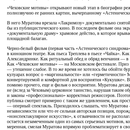
«Чеховские мотивы» открывают новый этап в биографии реж
полнозвучию ее ранних картин, вычерпанному «Астеническ
В него Муратова врезала «Лакримозу» документально снятой
бы из публицистического кино. В последнем фильме она экр
«документальную драму» храмовое действо, в которое врыва
площадной балаган.
Черно-белый фильм (первая часть «Астенического синдрома»
в киношном театре. Как пьеса Треплева в пьесе «Чайка». Ка
Александринке. Как ритуальный обед и обряд венчания — в
Как «Чеховские мотивы» — на Московском фестивале. Приз
— утешение слабое. В то же время не хотелось бы обойти б
кулуарах вопрос о «маргинальности» или «герметичности» 
конвертируемой и комфортной для восприятия «Кукушке». В
помимо прочего, еще и фильм о восприятии. Муратова десакр
не (вслед за Чеховым) церковное таинство, нарушая таким об
и законы «профессионально» корректных режиссеров. Поэто
публика смотрит примерно с таким же удивлением, как про
— оперный спектакль. Приходилось слышать, что Муратова
независимости или что ее сильная авторская позиция, поро
«нонспектакулярное искусство», к отзывчивости не располаг
остается незамеченным один из самых серьезных мотивов, к
меренная, смелая Муратова впрямую проблематизирует в св