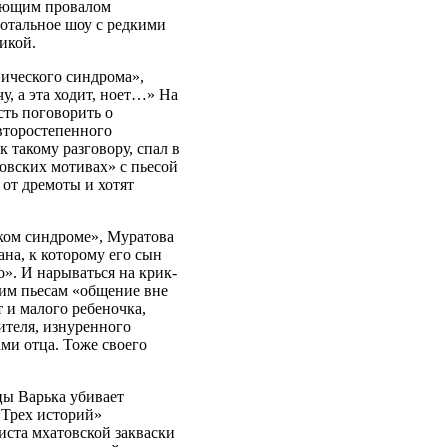
чающим провалом
отальное шоу с редкими
икой.
нического синдрома»,
чу, а эта ходит, ноет…» На
ть поговорить о
второстепенного
 такому разговору, спал в
овских мотивах» с пьесой
 от дремоты и хотят
ском синдроме», Муратова
на, к которому его сын
о». И нарываться на крик-
ким пьесам «общение вне
и малого ребеночка,
ителя, изнуренного
ми отца. Тоже своего
цы Варька убивает
«Трех историй»
иста мхатовской закваски