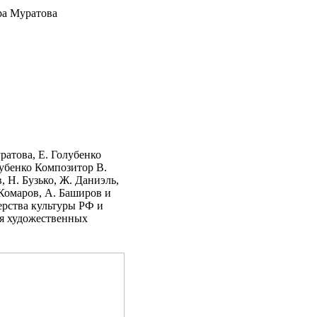
ра Муратова
атова, Е. Голубенко
убенко Композитор В.
, Н. Бузько, Ж. Даниэль,
 Комаров, А. Баширов и
рства культуры РФ и
ия художественных