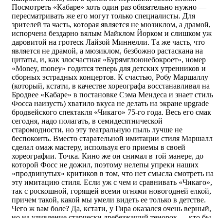
Посмотреть «Кабаре» хоть один раз обязательно нужно —
пересматривать же его могут только специалисты. Для
зрителей та часть, которая является не мюзиклом, а драмой,
испорчена бездарно вялым Майклом Йорком и слишком уж
даровитой на гротеск Лайзой Миннелли. Та же часть, что
является не драмой, а мюзиклом, безбожно растаскана на
цитаты, и, как злосчастная «Бурямглоюнебокроет», номер
«Money, money» годится теперь для детских утренников и
сборных эстрадных концертов. К счастью, Робу Маршаллу
(который, кстати, в качестве хореографа восстанавливал на
Бродвее «Кабаре» в постановке Сэма Мендеса и знает стиль
Фосса наизусть) хватило вкуса не делать на экране upgrade
бродвейского спектакля «Чикаго» 75-го года. Весь его смак
сегодня, надо полагать, в семидесятнической
старомодности, но эту театральную пыль лучше не
беспокоить. Вместо старательной имитации стиля Маршалл
сделал омаж мастеру, используя его приемы в своей
хореографии. Точка. Кино же он снимал в той манере, до
которой Фосс не дожил, поэтому нелепы упреки наших
«продвинутых» критиков в том, что нет смысла смотреть на
эту имитацию стиля. Если уж с чем и сравнивать «Чикаго»,
так с роскошной, горящей всеми огнями новогодней елкой,
причем такой, какой мы умели видеть ее только в детстве.
Чего ж вам боле? Да, кстати, у Гира оказался очень верный,
но на удивление старчески дребезжащий тенорок — кто бы