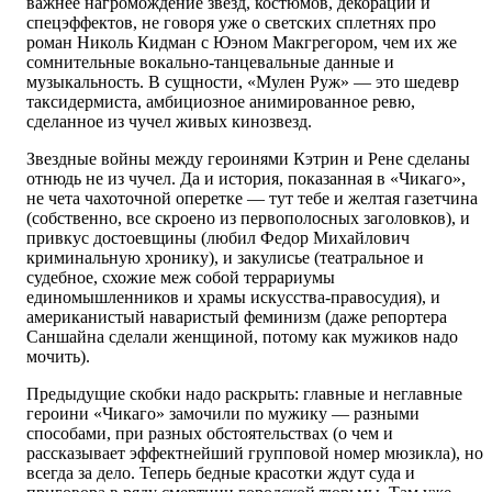
важнее нагромождение звезд, костюмов, декораций и
спецэффектов, не говоря уже о светских сплетнях про
роман Николь Кидман с Юэном Макгрегором, чем их же
сомнительные вокально-танцевальные данные и
музыкальность. В сущности, «Мулен Руж» — это шедевр
таксидермиста, амбициозное анимированное ревю,
сделанное из чучел живых кинозвезд.
Звездные войны между героинями Кэтрин и Рене сделаны
отнюдь не из чучел. Да и история, показанная в «Чикаго»,
не чета чахоточной оперетке — тут тебе и желтая газетчина
(собственно, все скроено из первополосных заголовков), и
привкус достоевщины (любил Федор Михайлович
криминальную хронику), и закулисье (театральное и
судебное, схожие меж собой террариумы
единомышленников и храмы искусства-правосудия), и
американистый наваристый феминизм (даже репортера
Саншайна сделали женщиной, потому как мужиков надо
мочить).
Предыдущие скобки надо раскрыть: главные и неглавные
героини «Чикаго» замочили по мужику — разными
способами, при разных обстоятельствах (о чем и
рассказывает эффектнейший групповой номер мюзикла), но
всегда за дело. Теперь бедные красотки ждут суда и