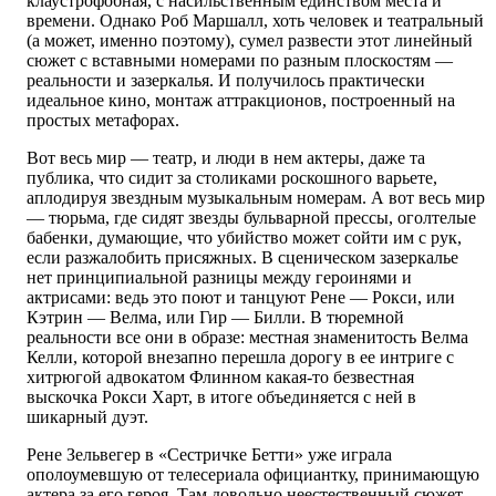
клаустрофобная, с насильственным единством места и
времени. Однако Роб Маршалл, хоть человек и театральный
(а может, именно поэтому), сумел развести этот линейный
сюжет с вставными номерами по разным плоскостям —
реальности и зазеркалья. И получилось практически
идеальное кино, монтаж аттракционов, построенный на
простых метафорах.
Вот весь мир — театр, и люди в нем актеры, даже та
публика, что сидит за столиками роскошного варьете,
аплодируя звездным музыкальным номерам. А вот весь мир
— тюрьма, где сидят звезды бульварной прессы, оголтелые
бабенки, думающие, что убийство может сойти им с рук,
если разжалобить присяжных. В сценическом зазеркалье
нет принципиальной разницы между героинями и
актрисами: ведь это поют и танцуют Рене — Рокси, или
Кэтрин — Велма, или Гир — Билли. В тюремной
реальности все они в образе: местная знаменитость Велма
Келли, которой внезапно перешла дорогу в ее интриге с
хитрюгой адвокатом Флинном какая-то безвестная
выскочка Рокси Харт, в итоге объединяется с ней в
шикарный дуэт.
Рене Зельвегер в «Сестричке Бетти» уже играла
ополоумевшую от телесериала официантку, принимающую
актера за его героя. Там довольно неестественный сюжет