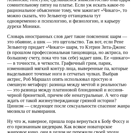
сомнительному пятну на платье. Если уж искать какое-то
рациональное объяснение тому, чем зажигает «Чикаго», то
можно сказать, что Зельвегер оттанцевала тут
одновременно и психологию, и физиологию, и карьеру
дурехи Моники.
Словарь иностранных слов дает такие пояснения: шарм —
это обаяние, а шик — это щегольство. Так вот, если Рене
Зельвегер придает «Чикаго» шарм, то Кэтрин Зита-Джонс
(в прошлом профессиональная танцовщица, но актриса, по
большому счету, пока что так себе) задает шик. Ее «шикаго»
— в точности, в четкости. Графичный грим, парик,
изменивший мягкий контур лица, выверенные па, которые
выделывают точеные ноги в сетчатых чулках. Выбрав
актрис, Роб Маршалл опять использовал простую и
смешную метафору: разница между мечтой и реальностью
— это разница между платиновой блондинкой и иссиня-
черной брюнеткой, причем обе ненатуральные. А чего еще
ждать от такой жизнеутверждающе грязной истории?
Цинизм — следующее после сексуальности спасение жанра
мюзикла от вымирания.
Ну что ж, наверное, пришла пора вернуться к Бобу Фоссу и
его признанным шедеврам. Как всякое новаторское
жанровое кино, они в целом не пережили своей эпохи.