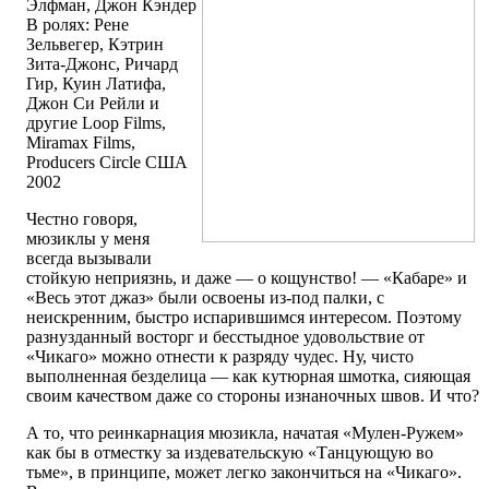
Элфман, Джон Кэндер
В ролях: Рене
Зельвегер, Кэтрин
Зита-Джонс, Ричард
Гир, Куин Латифа,
Джон Си Рейли и
другие Loop Films,
Miramax Films,
Producers Circle США
2002
Честно говоря,
мюзиклы у меня
всегда вызывали
стойкую неприязнь, и даже — о кощунство! — «Кабаре» и
«Весь этот джаз» были освоены из-под палки, с
неискренним, быстро испарившимся интересом. Поэтому
разнузданный восторг и бесстыдное удовольствие от
«Чикаго» можно отнести к разряду чудес. Ну, чисто
выполненная безделица — как кутюрная шмотка, сияющая
своим качеством даже со стороны изнаночных швов. И что?
А то, что реинкарнация мюзикла, начатая «Мулен-Ружем»
как бы в отместку за издевательскую «Танцующую во
тьме», в принципе, может легко закончиться на «Чикаго».