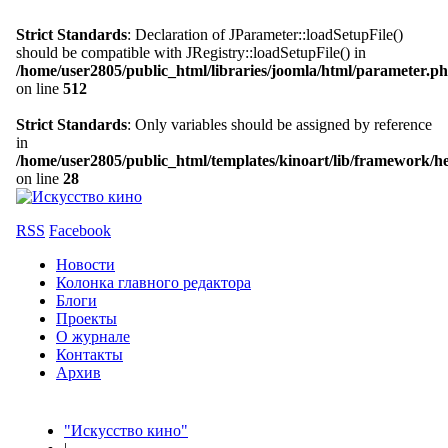
Strict Standards
: Declaration of JParameter::loadSetupFile()
should be compatible with JRegistry::loadSetupFile() in
/home/user2805/public_html/libraries/joomla/html/parameter.p
on line
512
Strict Standards
: Only variables should be assigned by reference
in
/home/user2805/public_html/templates/kinoart/lib/framework/h
on line
28
RSS
Facebook
Новости
Колонка главного редактора
Блоги
Проекты
О журнале
Контакты
Архив
"Искусство кино"