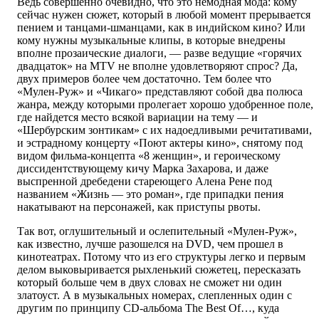
Ведь совершенно очевидно, что это немодная мода: кому
сейчас нужен сюжет, который в любой момент прерывается
пением и танцами-шманцами, как в индийском кино? Или
кому нужны музыкальные клипы, в которые внедрены
вполне прозаические диалоги, — разве ведущие «горячих
двадцаток» на MTV не вполне удовлетворяют спрос? Да,
двух примеров более чем достаточно. Тем более что
«Мулен-Руж» и «Чикаго» представляют собой два полюса
жанра, между которыми пролегает хорошо удобренное поле,
где найдется место всякой вариации на тему — и
«Шербурским зонтикам» с их надоедливыми речитативами,
и эстрадному концерту «Поют актеры кино», снятому под
видом фильма-концепта «8 женщин», и героическому
диссидентствующему кичу Марка Захарова, и даже
выспренной дребедени стареющего Алена Рене под
названием «Жизнь — это роман», где припадки пения
накатывают на персонажей, как приступы рвоты.
Так вот, оглушительный и ослепительный «Мулен-Руж»,
как известно, лучше разошелся на DVD, чем прошел в
кинотеатрах. Потому что из его структуры легко и первым
делом выковыривается рыхленький сюжетец, пересказать
который больше чем в двух словах не сможет ни один
златоуст. А в музыкальных номерах, слепленных один с
другим по принципу CD-альбома The Best Of…, куда