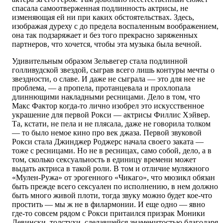
спасала самоотверженная подлинность актрисы, не
изменяющая ей ни при каких обстоятельствах. Здесь,
изображая дуреху с до предела воспаленным воображением,
она так подзаряжает и без того прекрасно заряженных
партнеров, что хочется, чтобы эта музыка была вечной.
Удивительным образом Зельвегер стала подлинной
голливудской звездой, сыграв всего лишь контуры мечты о
звездности, о славе. И даже не сыграла — это для нее не
проблема, — а пропела, протанцевала и прохлопала
длиннющими накладными ресницами. Дело в том, что
Макс Фактор когда-то лично изобрел это искусственное
украшение для первой Рокси — актрисы Филлис Хэйвер.
Та, кстати, не пела и не плясала, даже не говорила толком
— то было немое кино про век джаза. Первой звуковой
Рокси стала Джинджер Роджерс начала своего заката —
тоже с ресницами. Но не в ресницах, само собой, дело, а в
том, сколько сексуальность в единицу времени может
выдать актриса в такой роли. В том и отличие муляжного
«Мулен-Ружа» от эрогенного «Чикаго», что мюзикл обязан
быть прежде всего сексуален по исполнению, в нем должно
быть много живой плоти, тогда звуку можно будет кое-что
простить — мы ж не в филармонии. И еще одно — явно
где-то совсем рядом с Рокси притаился призрак Моники
Левински, толстухи, сделавшейся знаменитостью благодаря