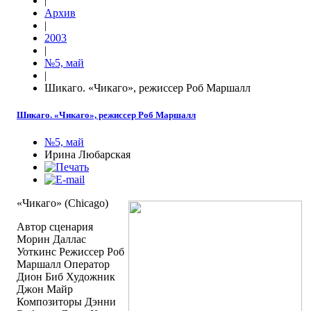
|
Архив
|
2003
|
№5, май
|
Шикаго. «Чикаго», режиссер Роб Маршалл
Шикаго. «Чикаго», режиссер Роб Маршалл
№5, май
Ирина Любарская
«Чикаго» (Chicago)
Автор сценария
Морин Даллас
Уоткинс Режиссер Роб
Маршалл Оператор
Дион Биб Художник
Джон Майр
Композиторы Дэнни