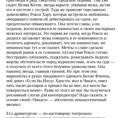
приговора в ряду смертниц городской тюрьмы. Там уже
сидит Велма Келли, звезда варьете, убившая мужа, застав
его в постели с сестрой. Туда же привозят тщеславную
домохозяйку Рокси Харт, которая застрелила любовника,
обещавшего помочь ей дебютировать на сцене, но
предательски обманувшего. Она хотела славы, а он,
подонок, воспользовался ее наивностью в своих настырных
мужских интересах. Но первая же сцена, когда Рокси на
допросе заставляет мужа поверить в ее невиновность и
оплатить адвоката, доказывает, что ни наивностью, ни
невинностью тут и не пахнет. Мечты о славе сделали
мощный рывок в ее сознании: пухлогубая Рокси готова
бесстрашно соблазнять, подкупать, разыгрывать бедную
жертву обстоятельств перед журналистами, лгать на суде —
и получать от всего этого безумное удовольствие. Она
наконец звезда, главная героиня. Но при этом она
марионетка в руках продажного адвоката Билли Флинна,
чей девиз «Если бы Иисус Христос жил в Чикаго, имел
пять тысяч долларов и пришел бы ко мне, все могло бы
повернуться иначе». Разве из этого не мог бы получиться
рекламный слоган для кинопродюсера? Надо сказать, в
основе своей «Чикаго» — абсолютно некиногеничный
мюзикл.
Его драматургия — по-настоящему театрально-