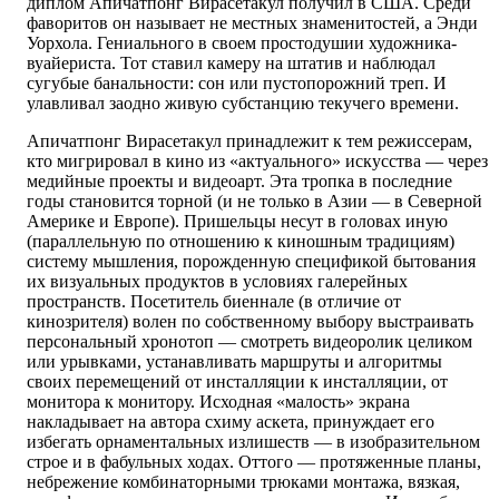
диплом Апичатпонг Вирасетакул получил в США. Среди
фаворитов он называет не местных знаменитостей, а Энди
Уорхола. Гениального в своем простодушии художника-
вуайериста. Тот ставил камеру на штатив и наблюдал
сугубые банальности: сон или пустопорожний треп. И
улавливал заодно живую субстанцию текучего времени.
Апичатпонг Вирасетакул принадлежит к тем режиссерам,
кто мигрировал в кино из «актуального» искусства — через
медийные проекты и видеоарт. Эта тропка в последние
годы становится торной (и не только в Азии — в Северной
Америке и Европе). Пришельцы несут в головах иную
(параллельную по отношению к киношным традициям)
систему мышления, порожденную спецификой бытования
их визуальных продуктов в условиях галерейных
пространств. Посетитель биеннале (в отличие от
кинозрителя) волен по собственному выбору выстраивать
персональный хронотоп — смотреть видеоролик целиком
или урывками, устанавливать маршруты и алгоритмы
своих перемещений от инсталляции к инсталляции, от
монитора к монитору. Исходная «малость» экрана
накладывает на автора схиму аскета, принуждает его
избегать орнаментальных излишеств — в изобразительном
строе и в фабульных ходах. Оттого — протяженные планы,
небрежение комбинаторными трюками монтажа, вязкая,