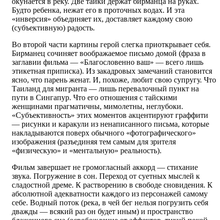
окунается в реку. Две тайки держат бирманца на руках.
Будто ребенка, нежат его в проточных водах. И эта
«инверсия» объединяет их, доставляет каждому свою
(субъективную) радость.
Во второй части картины герой слегка приоткрывает себя.
Бирманец сочиняет воображаемое письмо домой (фраза в
заглавии фильма — «Благословенно ваш» — всего лишь
этикетная приписка). Из закадровых замечаний становится
ясно, что парень женат. И, похоже, любит свою супругу. Что
Таиланд для мигранта — лишь перевалочный пункт на
пути в Сингапур. Что его отношения с тайскими
женщинами прагматичны, мимолетны, неглубоки.
«Субъективность» этих моментов акцентируют граффити
— рисунки и каракули из ненаписанного письма, которые
накладываются поверх обычного «фотографического»
изображения (разъединяя тем самым для зрителя
«физическую» и «ментальную» реальность).
Фильм завершает не громогласный аккорд — стихание
звука. Погружение в сон. Переход от суетных мыслей к
сладостной дреме. К растворению в свободе сновидения. К
абсолютной адекватности каждого из персонажей самому
себе. Водный поток (река, в чей бег нельзя погрузить себя
дважды — всякий раз он будет иным) и пространство