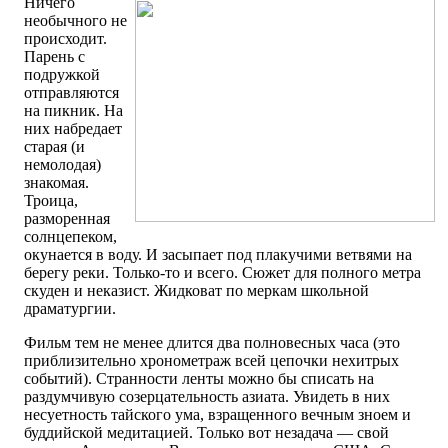
Ничего
необычного не
происходит.
Парень с
подружкой
отправляются
на пикник. На
них набредает
старая (и
немолодая)
знакомая.
Троица,
разморенная
солнцепеком,
окунается в воду. И засыпает под плакучими ветвями на
берегу реки. Только-то и всего. Сюжет для полного метра
скуден и неказист. Жидковат по меркам школьной
драматургии.
Фильм тем не менее длится два полновесных часа (это
приблизительно хронометраж всей цепочки нехитрых
событий). Странности ленты можно бы списать на
раздумчивую созерцательность азиата. Увидеть в них
несуетность тайского ума, взращенного вечным зноем и
буддийской медитацией. Только вот незадача — свой