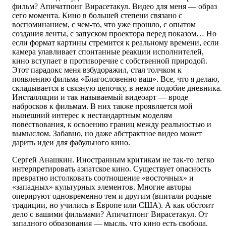
фильм? Апичатпонг Вирасетакул. Видео для меня — образ
сего момента. Кино в большей степени связано с
воспоминанием, с чем-то, что уже прошло, с опытом
создания ленты, с запуском проектора перед показом… Но
если формат картины стремится к реальному времени, если
камера улавливает спонтанные реакции исполнителей,
кино вступает в противоречие с собственной природой.
Этот парадокс меня взбудоражил, стал толчком к
появлению фильма «Благословенно ваш». Все, что я делаю,
складывается в связную цепочку, в некое подобие дневника.
Инсталляции и так называемый видеоарт — вроде
набросков к фильмам. В них также проявляется мой
нынешний интерес к нестандартным моделям
повествования, к освоению границ между реальностью и
вымыслом. Забавно, но даже абстрактное видео может
дарить идеи для фабульного кино.
Сергей Анашкин. Иностранным критикам не так-то легко
интерпретировать азиатское кино. Существует опасность
превратно истолковать соотношение «восточных» и
«западных» культурных элементов. Многие авторы
оперируют одновременно тем и другим (впитали родные
традиции, но учились в Европе или США). А как обстоит
дело с вашими фильмами? Апичатпонг Вирасетакул. От
западного образования — мысль, что кино есть свобода.