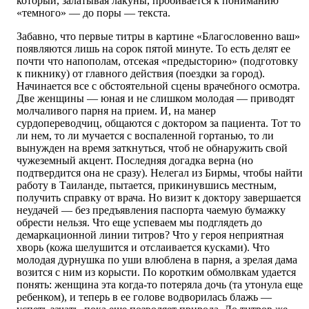
который, залатывая лакуны, пробивается к пониманию
«темного» — до поры — текста.
Забавно, что первые титры в картине «Благословенно ваш»
появляются лишь на сорок пятой минуте. То есть делят ее
почти что напополам, отсекая «предысторию» (подготовку
к пикнику) от главного действия (поездки за город).
Начинается все с обстоятельной сцены врачебного осмотра.
Две женщины — юная и не слишком молодая — приводят
молчаливого парня на прием. И, на манер
сурдопереводчиц, общаются с доктором за пациента. Тот то
ли нем, то ли мучается с воспаленной гортанью, то ли
вынужден на время заткнуться, чтоб не обнаружить свой
чужеземный акцент. Последняя догадка верна (но
подтвердится она не сразу). Нелегал из Бирмы, чтобы найти
работу в Таиланде, пытается, прикинувшись местным,
получить справку от врача. Но визит к доктору завершается
неудачей — без предъявления паспорта чаемую бумажку
обрести нельзя. Что еще успеваем мы подглядеть до
демаркационной линии титров? Что у героя неприятная
хворь (кожа шелушится и отслаивается кусками). Что
молодая дурнушка по уши влюблена в парня, а зрелая дама
возится с ним из корысти. По коротким обмолвкам удается
понять: женщина эта когда-то потеряла дочь (та утонула еще
ребенком), и теперь в ее голове водворилась блажь —