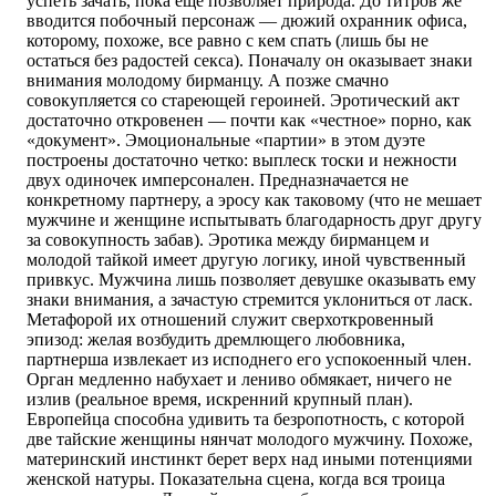
успеть зачать, пока еще позволяет природа. До титров же
вводится побочный персонаж — дюжий охранник офиса,
которому, похоже, все равно с кем спать (лишь бы не
остаться без радостей секса). Поначалу он оказывает знаки
внимания молодому бирманцу. А позже смачно
совокупляется со стареющей героиней. Эротический акт
достаточно откровенен — почти как «честное» порно, как
«документ». Эмоциональные «партии» в этом дуэте
построены достаточно четко: выплеск тоски и нежности
двух одиночек имперсонален. Предназначается не
конкретному партнеру, а эросу как таковому (что не мешает
мужчине и женщине испытывать благодарность друг другу
за совокупность забав). Эротика между бирманцем и
молодой тайкой имеет другую логику, иной чувственный
привкус. Мужчина лишь позволяет девушке оказывать ему
знаки внимания, а зачастую стремится уклониться от ласк.
Метафорой их отношений служит сверхоткровенный
эпизод: желая возбудить дремлющего любовника,
партнерша извлекает из исподнего его успокоенный член.
Орган медленно набухает и лениво обмякает, ничего не
излив (реальное время, искренний крупный план).
Европейца способна удивить та безропотность, с которой
две тайские женщины нянчат молодого мужчину. Похоже,
материнский инстинкт берет верх над иными потенциями
женской натуры. Показательна сцена, когда вся троица