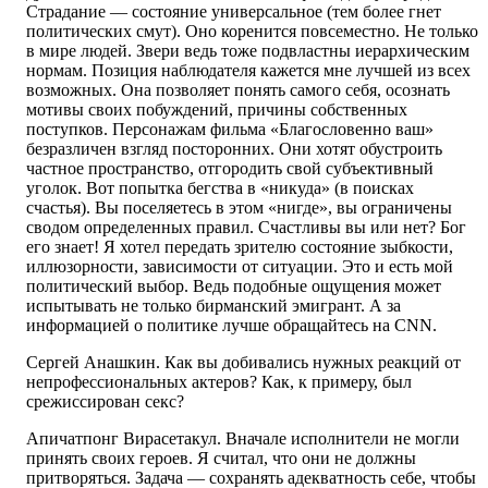
Страдание — состояние универсальное (тем более гнет
политических смут). Оно коренится повсеместно. Не только
в мире людей. Звери ведь тоже подвластны иерархическим
нормам. Позиция наблюдателя кажется мне лучшей из всех
возможных. Она позволяет понять самого себя, осознать
мотивы своих побуждений, причины собственных
поступков. Персонажам фильма «Благословенно ваш»
безразличен взгляд посторонних. Они хотят обустроить
частное пространство, отгородить свой субъективный
уголок. Вот попытка бегства в «никуда» (в поисках
счастья). Вы поселяетесь в этом «нигде», вы ограничены
сводом определенных правил. Счастливы вы или нет? Бог
его знает! Я хотел передать зрителю состояние зыбкости,
иллюзорности, зависимости от ситуации. Это и есть мой
политический выбор. Ведь подобные ощущения может
испытывать не только бирманский эмигрант. А за
информацией о политике лучше обращайтесь на CNN.
Сергей Анашкин. Как вы добивались нужных реакций от
непрофессиональных актеров? Как, к примеру, был
срежиссирован секс?
Апичатпонг Вирасетакул. Вначале исполнители не могли
принять своих героев. Я считал, что они не должны
притворяться. Задача — сохранять адекватность себе, чтобы