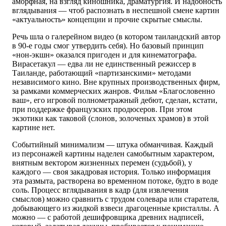
аморфная, на взгляд киношника, драматургия. И надобность
вглядывания — чтоб распознать в неспешной смене картин
«актуальность» концепции и прочие скрытые смыслы.
Речь шла о галерейном видео (в котором таиландский автор
в 90-е годы смог утвердить себя). Но базовый принцип
«нон-экшн» оказался пригоден и для кинематографа.
Вирасетакул — едва ли не единственный режиссер в
Таиланде, работающий «партизанскими» методами
независимого кино. Вне крупных производственных фирм,
за рамками коммерческих жанров. Фильм «Благословенно
ваш», его игровой полнометражный дебют, сделан, кстати,
при поддержке французских продюсеров. При этом
экзотики как таковой (слонов, золоченых храмов) в этой
картине нет.
Событийный минимализм — штука обманчивая. Каждый
из персонажей картины наделен самобытным характером,
внятным вектором жизненных перемен (судьбой), у
каждого — своя закадровая история. Только информация
эта размыта, растворена во временном потоке, будто в воде
соль. Процесс вглядывания в кадр (для извлечения
смыслов) можно сравнить с трудом солевара или старателя,
добывающего из жидкой взвеси драгоценные кристаллы. А
можно — с работой дешифровщика древних надписей,