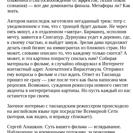
блаженного сна (освобождение от аффектов, тихий покой
сознания) — вот две доминанты финала. Метафоры ли? Как
знать.
Автором напоследок заготовлен негаданный трюк: титр с
уведомлением о том, что с троицей будет дальше. Не через
пять минут, а в отдаленном «завтра». Бирманец, исполнив
мечту, заявится в Сингапур. Дурнушка уедет в деревню, где,
к своему счастью, и выйдет замуж. Зрелая дама продолжит
делать свой бизнес на иммигрантах из ближних стран. Но
может, словами описано то, что каждому только снится? А
может, и эта картина попросту снилась нам? Собирая
материалы о фильме, я случайно обнаружил в Интернете
контактный адрес Апичатпонга Вирасетакула. Отправил
ему вопросы о фильме и стал ждать. Ответ из Таиланда
пришел не сразу — уже после того как была написана моя
рецензия. Возможно, суждения режиссера немного сместят
акценты в интерпретации картины. Но пусть каждый из нас
останется при своем.
Заочное интервью с таиландским режиссером происходило
на английском языке при посредстве Всемирной Сети
(которая, как видно, и вправду сближает).
Сергей Анашкин. Суть вашего фильма — вглядывание.
Наблюдение за временными потоками, за реакциями