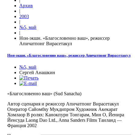
|
Архив
|
2003
|
№5, май
|
Нон-экшн. «Благословенно ваш», режиссер
Апичатпонг Вирасетакул
Нон-экшн. «Благословенно ваш», режиссер Апичатпонг Вирасетакул
№5, май
Сергей Анашкин
«Благословенно ваш» (Sud Sanacha)
Автор сценария и режиссер Апичатпонг Вирасетакул
Оператор Сайомбху Мукдипром Художник Акекарат
Хомлаор В ролях: Канокпурн Тонгарам, Мин О, Йенира
Йенсуда Laong Dao Ltd., Anna Sanders Films Таиланд —
Франция 2002