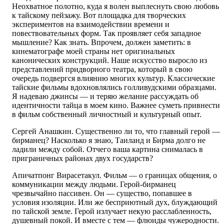
Неохватное полотно, куда я волен выплеснуть свою любовь
к тайскому пейзажу. Вот площадка для творческих
экспериментов на взаимодействии времени и
повествовательных форм. Так проявляет себя западное
мышление? Как знать. Впрочем, должен заметить: в
кинематографе моей страны нет оригинальных
канонических конструкций. Наше искусство выросло из
представлений придворного театра, который в свою
очередь подвергся влиянию многих культур. Классические
тайские фильмы вдохновлялись голливудскими образцами.
Я надеваю джинсы — и теряю желание рассуждать об
идентичности тайца в моем кино. Важнее суметь привнести
в фильм собственный личностный и культурный опыт.
Сергей Анашкин. Существенно ли то, что главный герой —
бирманец? Насколько я знаю, Таиланд и Бирма долго не
ладили между собой. Отчего ваша картина снималась в
приграничных районах двух государств?
Апичатпонг Вирасетакул. Фильм — о границах общения, о
коммуникации между людьми. Герой-бирманец
чрезвычайно пассивен. Он — существо, попавшее в
условия изоляции. Или же бесприютный дух, блуждающий
по тайской земле. Герой излучает некую расслабленность,
душевный покой. И вместе с тем — флюиды чужеродности.