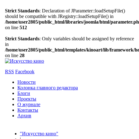
Strict Standards
: Declaration of JParameter::loadSetupFile()
should be compatible with JRegistry::loadSetupFile() in
/home/user2805/public_html/libraries/joomla/html/parameter.p
on line
512
Strict Standards
: Only variables should be assigned by reference
in
/home/user2805/public_html/templates/kinoart/lib/framework/h
on line
28
RSS
Facebook
Новости
Колонка главного редактора
Блоги
Проекты
О журнале
Контакты
Архив
"Искусство кино"