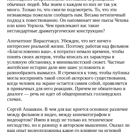
обычных людей. Мы знаем о каждом из них не так уж
много. Только то, что смогли подсмотреть. То, что эти
незнакомцы пожелали сообщить нам. Весьма нетипичный
подход к повествованию. Он напоминает мне пьесы Чехова
или кино Уорхола. Чем привлекают вас такие
нестандартные драматургические конструкции?
Апичатпонг Вирасетакул. Убежден, что нет ничего
интереснее реальной жизни. Поэтому, работая над фильмом
«Благословенно ваш», я потратил немало времени, чтобы
понять своих актеров, чтобы вписать их характеры в
условную обстановку, в минималистский сюжет. Частные
житейские истории дали мне шанс усложнить и
разнообразить вымысел. Я стремился к тому, чтобы публика
могла воспринять такой способ актерского существования,
когда человек на экране остается самим собой, проявляется
в привычных для него реакциях. Причем не обязательно в
диалоге — речь не идет об общепринятых голливудских
схемах.
Сергей Анашкин. В чем для вас кроется основное различие
между фильмом и видео, между кинематографом и
видеоартом? Имею в виду не только их техническое
несходство, но и разницу в авторском мышлении. Оказал ли
ваш опыт видеохудожника какое-то влияние на игровой