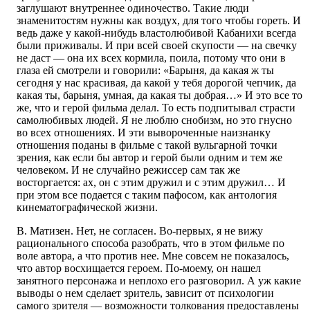
заглушают внутреннее одиночество. Такие люди
знаменитостям нужны как воздух, для того чтобы гореть. И
ведь даже у какой-нибудь властолюбивой Кабанихи всегда
были приживалы. И при всей своей скупости — на свечку
не даст — она их всех кормила, поила, потому что они в
глаза ей смотрели и говорили: «Барыня, да какая ж ты
сегодня у нас красивая, да какой у тебя дорогой чепчик, да
какая ты, барыня, умная, да какая ты добрая…» И это все то
же, что и герой фильма делал. То есть подпитывал страсти
самолюбивых людей. Я не люблю снобизм, но это гнусно
во всех отношениях. И эти вывороченные наизнанку
отношения поданы в фильме с такой вульгарной точки
зрения, как если бы автор и герой были одним и тем же
человеком. И не случайно режиссер сам так же
восторгается: ах, он с этим дружил и с этим дружил… И
при этом все подается с таким пафосом, как антология
кинематографической жизни.
В. Матизен. Нет, не согласен. Во-первых, я не вижу
рационального способа разобрать, что в этом фильме по
воле автора, а что против нее. Мне совсем не показалось,
что автор восхищается героем. По-моему, он нашел
занятного персонажа и неплохо его разговорил. А уж какие
выводы о нем сделает зритель, зависит от психологии
самого зрителя — возможности толкования предоставлены