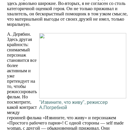
здесь довольно широкие. Во-вторых, я не согласен со столь
категоричной оценкой героя. Он не только приживал и
хвалитель, он бескорыстный помощник в том узком смысле,
что материальной выгоды от своих друзей не имел, только
моральную.
А. Дерябин.
Здесь другая
крайность:
снимаемый
персонаж
становится все
более
активным и
уже
претендует на
то, чтобы
режиссировать
фильм. Но
посмотрите,
"Извините, что живу", режиссер
какой контраст
А.Погребной
между
героиней фильма «Извините, что живу» и персонажем
«Простого рабочего парня»! С одной стороны — self made
woman, с другой — обыкновенный приживал. Они