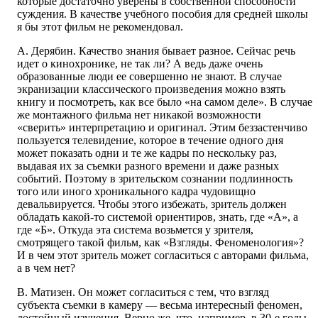
которые достаточно уверены в собственной способности
суждения. В качестве учебного пособия для средней школы
я бы этот фильм не рекомендовал.
А. Дерябин. Качество знания бывает разное. Сейчас речь
идет о кинохронике, не так ли? А ведь даже очень
образованные люди ее совершенно не знают. В случае
экранизации классического произведения можно взять
книгу и посмотреть, как все было «на самом деле». В случае
же монтажного фильма нет никакой возможности
«сверить» интерпретацию и оригинал. Этим беззастенчиво
пользуется телевидение, которое в течение одного дня
может показать одни и те же кадры по нескольку раз,
выдавая их за съемки разного времени и даже разных
событий. Поэтому в зрительском сознании подлинность
того или иного хроникального кадра чудовищно
девальвируется. Чтобы этого избежать, зритель должен
обладать какой-то системой ориентиров, знать, где «А», а
где «Б». Откуда эта система возьмется у зрителя,
смотрящего такой фильм, как «Взгляды. Феноменология»?
И в чем этот зритель может согласиться с авторами фильма,
а в чем нет?
В. Матизен. Он может согласиться с тем, что взгляд
субъекта съемки в камеру — весьма интересный феномен,
достойный изучения. Верно же, что, например, в 30-е годы