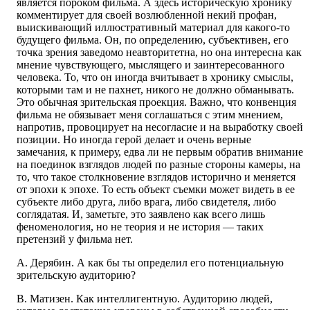
является пороком фильма. А здесь историческую хронику
комментирует для своей возлюбленной некий профан,
выискивающий иллюстративный материал для какого-то
будущего фильма. Он, по определению, субъективен, его
точка зрения заведомо неавторитетна, но она интересна как
мнение чувствующего, мыслящего и заинтересованного
человека. То, что он иногда вчитывает в хронику смыслы,
которыми там и не пахнет, никого не должно обманывать.
Это обычная зрительская проекция. Важно, что конвенция
фильма не обязывает меня соглашаться с этим мнением,
напротив, провоцирует на несогласие и на выработку своей
позиции. Но иногда герой делает и очень верные
замечания, к примеру, едва ли не первым обратив внимание
на поединок взглядов людей по разные стороны камеры, на
то, что такое столкновение взглядов исторично и меняется
от эпохи к эпохе. То есть объект съемки может видеть в ее
субъекте либо друга, либо врага, либо свидетеля, либо
соглядатая. И, заметьте, это заявлено как всего лишь
феноменология, но не теория и не история — таких
претензий у фильма нет.
А. Дерябин. А как бы ты определил его потенциальную
зрительскую аудиторию?
В. Матизен. Как интеллигентную. Аудиторию людей,