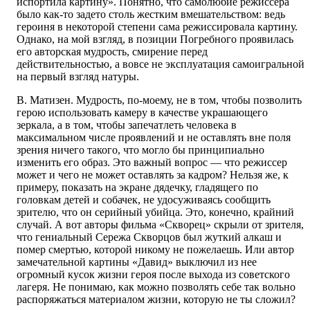
испортила картину». Понятно, что самолюбие режиссера
было как-то задето столь жестким вмешательством: ведь
героиня в некоторой степени сама режиссировала картину.
Однако, на мой взгляд, в позиции Погребного проявилась
его авторская мудрость, смирение перед
действительностью, а вовсе не эксплуатация самоигральной
на первый взгляд натуры.
В. Матизен. Мудрость, по-моему, не в том, чтобы позволить
герою использовать камеру в качестве украшающего
зеркала, а в том, чтобы запечатлеть человека в
максимальном числе проявлений и не оставлять вне поля
зрения ничего такого, что могло бы принципиально
изменить его образ. Это важный вопрос — что режиссер
может и чего не может оставлять за кадром? Нельзя же, к
примеру, показать на экране дядечку, гладящего по
головкам детей и собачек, не удосуживаясь сообщить
зрителю, что он серийный убийца. Это, конечно, крайний
случай. А вот авторы фильма «Скворец» скрыли от зрителя,
что гениальный Сережа Скворцов был жуткий алкаш и
помер смертью, которой никому не пожелаешь. Или автор
замечательной картины «Давид» выключил из нее
огромный кусок жизни героя после выхода из советского
лагеря. Не понимаю, как можно позволять себе так вольно
распоряжаться материалом жизни, которую не ты сложил?