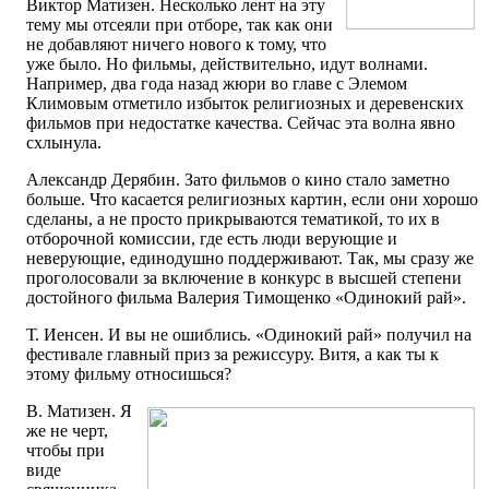
Виктор Матизен. Несколько лент на эту
тему мы отсеяли при отборе, так как они
не добавляют ничего нового к тому, что
уже было. Но фильмы, действительно, идут волнами.
Например, два года назад жюри во главе с Элемом
Климовым отметило избыток религиозных и деревенских
фильмов при недостатке качества. Сейчас эта волна явно
схлынула.
Александр Дерябин. Зато фильмов о кино стало заметно
больше. Что касается религиозных картин, если они хорошо
сделаны, а не просто прикрываются тематикой, то их в
отборочной комиссии, где есть люди верующие и
неверующие, единодушно поддерживают. Так, мы сразу же
проголосовали за включение в конкурс в высшей степени
достойного фильма Валерия Тимощенко «Одинокий рай».
Т. Иенсен. И вы не ошиблись. «Одинокий рай» получил на
фестивале главный приз за режиссуру. Витя, а как ты к
этому фильму относишься?
В. Матизен. Я
же не черт,
чтобы при
виде