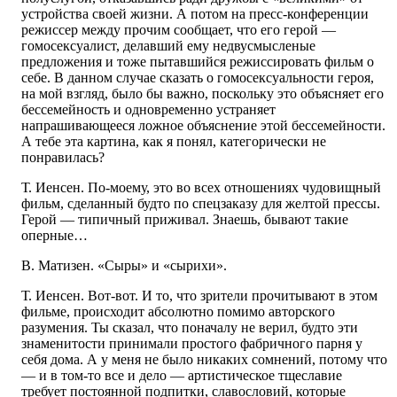
устройства своей жизни. А потом на пресс-конференции
режиссер между прочим сообщает, что его герой —
гомосексуалист, делавший ему недвусмысленые
предложения и тоже пытавшийся режиссировать фильм о
себе. В данном случае сказать о гомосексуальности героя,
на мой взгляд, было бы важно, поскольку это объясняет его
бессемейность и одновременно устраняет
напрашивающееся ложное объяснение этой бессемейности.
А тебе эта картина, как я понял, категорически не
понравилась?
Т. Иенсен. По-моему, это во всех отношениях чудовищный
фильм, сделанный будто по спецзаказу для желтой прессы.
Герой — типичный приживал. Знаешь, бывают такие
оперные…
В. Матизен. «Сыры» и «сырихи».
Т. Иенсен. Вот-вот. И то, что зрители прочитывают в этом
фильме, происходит абсолютно помимо авторского
разумения. Ты сказал, что поначалу не верил, будто эти
знаменитости принимали простого фабричного парня у
себя дома. А у меня не было никаких сомнений, потому что
— и в том-то все и дело — артистическое тщеславие
требует постоянной подпитки, славословий, которые