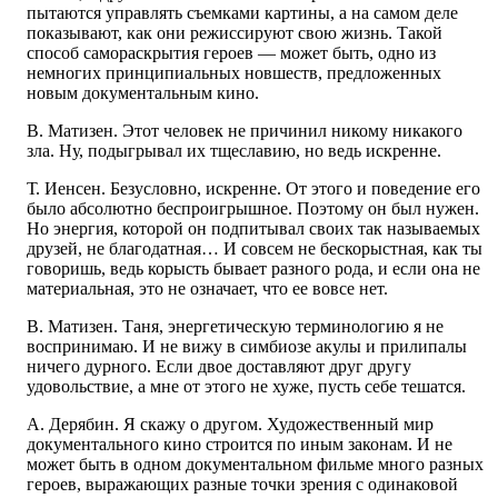
пытаются управлять съемками картины, а на самом деле
показывают, как они режиссируют свою жизнь. Такой
способ самораскрытия героев — может быть, одно из
немногих принципиальных новшеств, предложенных
новым документальным кино.
В. Матизен. Этот человек не причинил никому никакого
зла. Ну, подыгрывал их тщеславию, но ведь искренне.
Т. Иенсен. Безусловно, искренне. От этого и поведение его
было абсолютно беспроигрышное. Поэтому он был нужен.
Но энергия, которой он подпитывал своих так называемых
друзей, не благодатная… И совсем не бескорыстная, как ты
говоришь, ведь корысть бывает разного рода, и если она не
материальная, это не означает, что ее вовсе нет.
В. Матизен. Таня, энергетическую терминологию я не
воспринимаю. И не вижу в симбиозе акулы и прилипалы
ничего дурного. Если двое доставляют друг другу
удовольствие, а мне от этого не хуже, пусть себе тешатся.
А. Дерябин. Я скажу о другом. Художественный мир
документального кино строится по иным законам. И не
может быть в одном документальном фильме много разных
героев, выражающих разные точки зрения с одинаковой