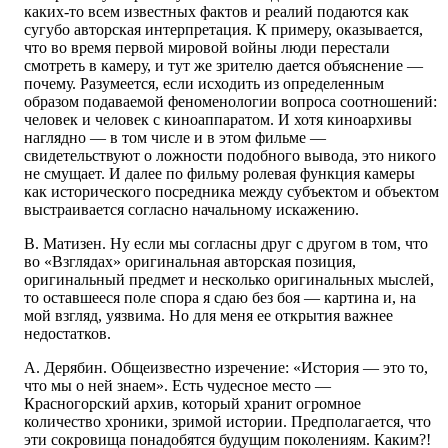
каких-то всем известных фактов и реалий подаются как
сугубо авторская интерпретация. К примеру, оказывается,
что во время первой мировой войны люди перестали
смотреть в камеру, и тут же зрителю дается объяснение —
почему. Разумеется, если исходить из определенным
образом подаваемой феноменологии вопроса соотношений:
человек и человек с киноаппаратом. И хотя киноархивы
наглядно — в том числе и в этом фильме —
свидетельствуют о ложности подобного вывода, это никого
не смущает. И далее по фильму ролевая функция камеры
как исторического посредника между субъектом и объектом
выстраивается согласно начальному искажению.
В. Матизен. Ну если мы согласны друг с другом в том, что
во «Взглядах» оригинальная авторская позиция,
оригинальный предмет и несколько оригинальных мыслей,
то оставшееся поле спора я сдаю без боя — картина и, на
мой взгляд, уязвима. Но для меня ее открытия важнее
недостатков.
А. Дерябин. Общеизвестно изречение: «История — это то,
что мы о ней знаем». Есть чудесное место —
Красногорский архив, который хранит огромное
количество хроники, зримой истории. Предполагается, что
эти сокровища понадобятся будущим поколениям. Каким?!