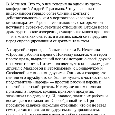
В. Матизен. Это то, о чем говорил на одной из пресс-
конференций Андрей Герасимов. Что у человека с
видеокамерой гораздо более близкий контакт с
действительностью, чем у вертовского человека с
киноаппаратом. Герои — его знакомые, с которыми он
вступает в субъект-субъектные отношения. Отсюда новое
драматургическое измерение, сулящее еще много прорывов
— и в жизнь как она есть, и в жизнь, какой она предстает
перед спровоцировавшим ее документалистом.
А с другой стороны, любопытен фильм В. Невежина
«Простой рабочий парень». Поначалу кажется, что герой —
просто враль, выдумавший все эти истории о своей дружбе
с знаменитостями. Потом выясняется, что он в самом деле
дружил с Макаровой и Герасимовым, с Бондарчуком и
Скобцевой и с многими другими. Они сами говорят, что
ценили его дружбу, что он был им нужен, в частности, как
представитель «народа» — простой рабочий парень и
простой советский зритель. К тому же он им помогал —
приводил в порядок архивы, привозил продукты,
хозяйничал по дому и т.д. И, главное, хвалил их работы и
восхищался их талантом. Своеобразный тип. При
просмотре казалось несколько странным, что он не завел
семьи, а так и прожил полудругом-полуприживалом-
полуслугой, отказавшись ради дружбы с «великими» от