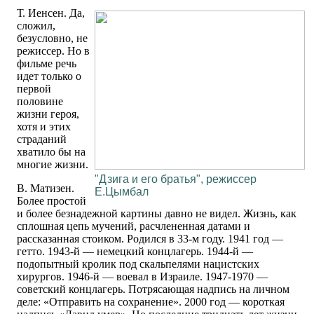
Т. Иенсен. Да,
сложил,
безусловно, не
режиссер. Но в
фильме речь
идет только о
первой
половине
жизни героя,
хотя и этих
страданий
хватило бы на
многие жизни.
"Дзига и его братья", режиссер
В. Матизен.
Е.Цымбал
Более простой
и более безнадежной картины давно не видел. Жизнь, как
сплошная цепь мучений, расчлененная датами и
рассказанная стоиком. Родился в 33-м году. 1941 год —
гетто. 1943-й — немецкий концлагерь. 1944-й —
подопытный кролик под скальпелями нацистских
хирургов. 1946-й — воевал в Израиле. 1947-1970 —
советский концлагерь. Потрясающая надпись на личном
деле: «Отправить на сохранение». 2000 год — короткая