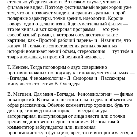
степенью убедительности. Во всяком случае, я такого
фильма не видел. Поэтому фестивальный экран хорош уже
тем, что он позволяет увидеть и сравнить разные, порой
полярные характеры, точки зрения, идеологии. Короче
говоря, один отдельно взятый документальный фильм —
это не книга, а вот конкурсная программа — это уже
своеобразный роман, в котором сосуществуют такие
картины, как «Простой рабочий парень» и «Извините, что
живу». И только из сопоставления разных экранных
историй возникает некий объем, стереоскопия — тут тебе и
тварь дрожащая, и простой великий человек…
Т. Иенсен. Тогда поговорим о двух совершенно
противоположных по подходу к кинодокументу фильмах —
«Взгляды. Феноменология» Д. Сидорова и «Пассажиры
минувшего столетия» В. Олендера.
В. Матизен. Для меня «Взгляды. Феноменология» — фильм
новаторский. В нем вполне сознательно сделан объектным
образ рассказчика. Обычно комментатор хроники, будь то
диктор, киновед или историк, — всегда фигура
авторитарная, выступающая от лица власти или с точки
зрения «единственно верного знания». И когда такой
комментатор заблуждается или, выполняя
пропагандистскую функцию, врет, это и воспринимается, и