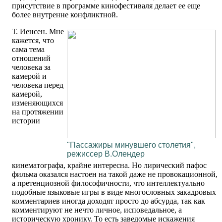
присутствие в программе кинофестиваля делает ее еще
более внутренне конфликтной.
Т. Иенсен. Мне
кажется, что
сама тема
отношений
человека за
камерой и
человека перед
камерой,
изменяющихся
на протяжении
истории
"Пассажиры минувшего столетия",
режиссер В.Олендер
кинематографа, крайне интересна. Но лирический пафос
фильма оказался настоен на такой даже не провокационной,
а претенциозной философичности, что интеллектуально
подобные языковые игры в виде многословных закадровых
комментариев иногда доходят просто до абсурда, так как
комментируют не нечто личное, исповедальное, а
историческую хронику. То есть заведомые искажения