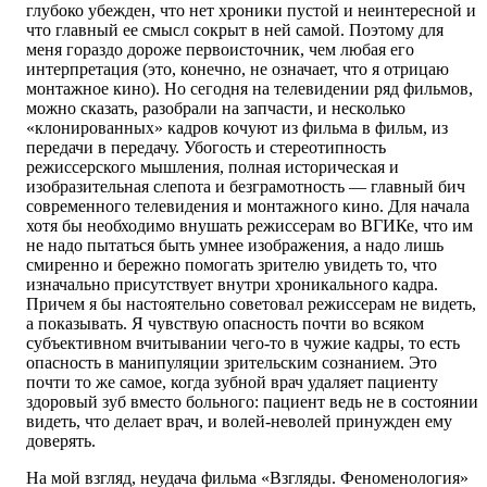
глубоко убежден, что нет хроники пустой и неинтересной и
что главный ее смысл сокрыт в ней самой. Поэтому для
меня гораздо дороже первоисточник, чем любая его
интерпретация (это, конечно, не означает, что я отрицаю
монтажное кино). Но сегодня на телевидении ряд фильмов,
можно сказать, разобрали на запчасти, и несколько
«клонированных» кадров кочуют из фильма в фильм, из
передачи в передачу. Убогость и стереотипность
режиссерского мышления, полная историческая и
изобразительная слепота и безграмотность — главный бич
современного телевидения и монтажного кино. Для начала
хотя бы необходимо внушать режиссерам во ВГИКе, что им
не надо пытаться быть умнее изображения, а надо лишь
смиренно и бережно помогать зрителю увидеть то, что
изначально присутствует внутри хроникального кадра.
Причем я бы настоятельно советовал режиссерам не видеть,
а показывать. Я чувствую опасность почти во всяком
субъективном вчитывании чего-то в чужие кадры, то есть
опасность в манипуляции зрительским сознанием. Это
почти то же самое, когда зубной врач удаляет пациенту
здоровый зуб вместо больного: пациент ведь не в состоянии
видеть, что делает врач, и волей-неволей принужден ему
доверять.
На мой взгляд, неудача фильма «Взгляды. Феноменология»