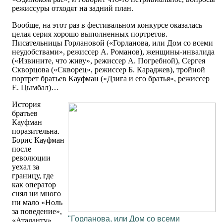
режиссуры отходят на задний план.
Вообще, на этот раз в фестивальном конкурсе оказалась
целая серия хорошо выполненных портретов.
Писательницы Горлановой («Горланова, или Дом со всеми
неудобствами», режиссер А. Романов), женщины-инвалида
(«Извините, что живу», режиссер А. Погребной), Сергея
Скворцова («Скворец», режиссер Б. Караджев), тройной
портрет братьев Кауфман («Дзига и его братья», режиссер
Е. Цымбал)…
История
братьев
Кауфман
поразительна.
Борис Кауфман
после
революции
уехал за
границу, где
как оператор
снял ни много
ни мало «Ноль
за поведение»,
"Горланова, или Дом со всеми
«Аталанту»,