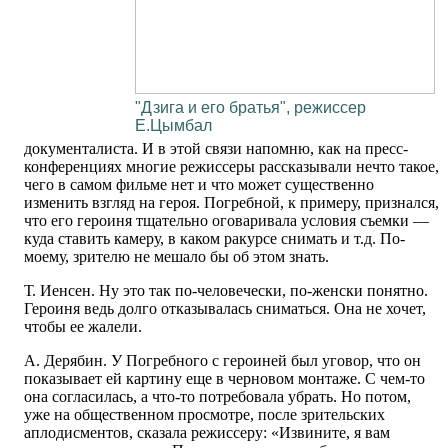
"Дзига и его братья", режиссер
Е.Цымбал
документалиста. И в этой связи напомню, как на пресс-
конференциях многие режиссеры рассказывали нечто такое,
чего в самом фильме нет и что может существенно
изменить взгляд на героя. Погребной, к примеру, признался,
что его героиня тщательно оговаривала условия съемки —
куда ставить камеру, в каком ракурсе снимать и т.д. По-
моему, зрителю не мешало бы об этом знать.
Т. Иенсен. Ну это так по-человечески, по-женски понятно.
Героиня ведь долго отказывалась сниматься. Она не хочет,
чтобы ее жалели.
А. Дерябин. У Погребного с героиней был уговор, что он
показывает ей картину еще в черновом монтаже. С чем-то
она согласилась, а что-то потребовала убрать. Но потом,
уже на общественном просмотре, после зрительских
аплодисментов, сказала режиссеру: «Извините, я вам