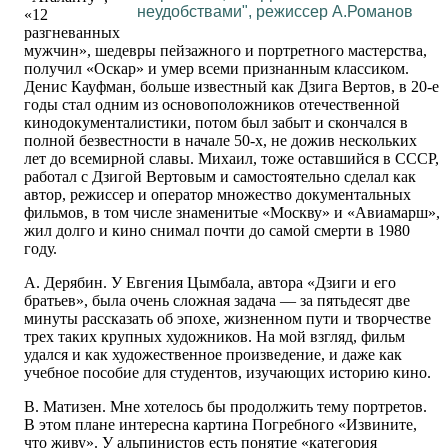
неудобствами", режиссер А.Романов
«12
разгневанных
мужчин», шедевры пейзажного и портретного мастерства,
получил «Оскар» и умер всеми признанным классиком.
Денис Кауфман, больше известный как Дзига Вертов, в 20-е
годы стал одним из основоположников отечественной
кинодокументалистики, потом был забыт и скончался в
полной безвестности в начале 50-х, не дожив нескольких
лет до всемирной славы. Михаил, тоже оставшийся в СССР,
работал с Дзигой Вертовым и самостоятельно сделал как
автор, режиссер и оператор множество документальных
фильмов, в том числе знаменитые «Москву» и «Авиамарш»,
жил долго и кино снимал почти до самой смерти в 1980
году.
А. Дерябин. У Евгения Цымбала, автора «Дзиги и его
братьев», была очень сложная задача — за пятьдесят две
минуты рассказать об эпохе, жизненном пути и творчестве
трех таких крупных художников. На мой взгляд, фильм
удался и как художественное произведение, и даже как
учебное пособие для студентов, изучающих историю кино.
В. Матизен. Мне хотелось бы продолжить тему портретов.
В этом плане интересна картина Погребного «Извините,
что живу». У альпинистов есть понятие «категория