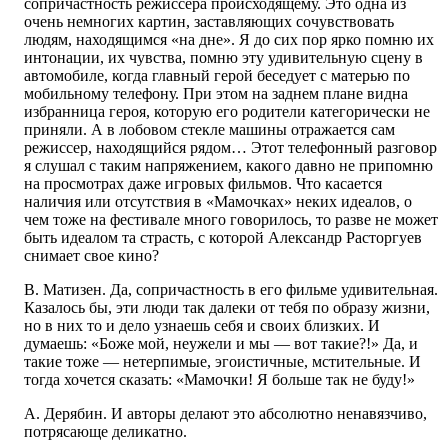
сопричастность режиссера происходящему. Это одна из
очень немногих картин, заставляющих сочувствовать
людям, находящимся «на дне». Я до сих пор ярко помню их
интонации, их чувства, помню эту удивительную сцену в
автомобиле, когда главный герой беседует с матерью по
мобильному телефону. При этом на заднем плане видна
избранница героя, которую его родители категорически не
приняли. А в лобовом стекле машины отражается сам
режиссер, находящийся рядом… Этот телефонный разговор
я слушал с таким напряжением, какого давно не припомню
на просмотрах даже игровых фильмов. Что касается
наличия или отсутствия в «Мамочках» неких идеалов, о
чем тоже на фестивале много говорилось, то разве не может
быть идеалом та страсть, с которой Александр Расторгуев
снимает свое кино?
В. Матизен. Да, сопричастность в его фильме удивительная.
Казалось бы, эти люди так далеки от тебя по образу жизни,
но в них то и дело узнаешь себя и своих близких. И
думаешь: «Боже мой, неужели и мы — вот такие?!» Да, и
такие тоже — нетерпимые, эгоистичные, мстительные. И
тогда хочется сказать: «Мамочки! Я больше так не буду!»
А. Дерябин. И авторы делают это абсолютно ненавязчиво,
потрясающе деликатно.