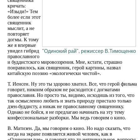
священника
кричать:
«Изыди!» Тем
более если этот
священник
мыслит, а не
повторяет
догмы. К тому
же я впервые
увидел гибрид
"Одинокий рай", режиссер В.Тимощенко
православного
и буддистского мировоззрения. Мне, кстати, страшно
понравилось, как священник, герой картины, назвал
китайскую поэзию «экологически чистой».
Т. Иенсен. Ну это ты здорово хватил. Все, что герой фильма
говорит, никоим образом не расходится с догматами
православия. Но просто ты, видимо, исходишь из того, что
так осмысленно любить и знать природу пристало только
дзен-буддисту, а никак не православному священнику.
Однако не бойся, я не предлагаю начинать на эту тему
конфессиональные разборки. Мы ведь говорим о кино.
В. Матизен. Да, мы говорим о кино. Но надо сказать, что
когда на экране появляется живой человек, как в
«Одиноком рае», и говорит что-то нетривиальное, вопросы