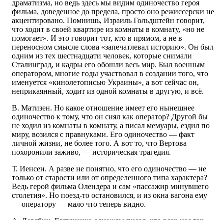
драматизма, но ведь здесь мы видим одиночество героя
фильма, доведенное до предела, просто оно режиссерски не
акцентировано. Помнишь, Израиль Гольдштейн говорит,
что ходит в своей квартире из комнаты в комнату, «но не
помогает». И это говорит тот, кто в прямом, а не в
переносном смысле слова «запечатлевал историю». Он был
одним из тех шестнадцати человек, которые снимали
Сталинград, и кадры его обошли весь мир. Был военным
оператором, многие годы участвовал в создании того, что
именуется «кинолетописью Украины», а вот сейчас он,
неприкаянный, ходит из одной комнаты в другую, и всё.
В. Матизен. Но какое отношение имеет его нынешнее
одиночество к тому, что он снял как оператор? Другой бы
не ходил из комнаты в комнату, а писал мемуары, ездил по
миру, возился с правнуками. Его одиночество — факт
личной жизни, не более того. А вот то, что Вертова
похоронили заживо, — историческая трагедия.
Т. Иенсен. А разве не понятно, что его одиночество — не
только от старости или от определенного типа характера?
Ведь герой фильма Олендера и сам «пассажир минувшего
столетия». Но поезд-то остановился, и из окна вагона ему
— оператору — мало что теперь видно.