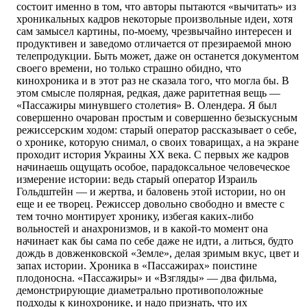
состоит именно в том, что авторы пытаются «вычитать» из
хроникальных кадров некоторые произвольные идеи, хотя
сам замысел картины, по-моему, чрезвычайно интересен и
продуктивен и заведомо отличается от презираемой мною
телепродукции. Быть может, даже он останется документом
своего времени, но только страшно обидно, что
кинохроника и в этот раз не сказала того, что могла бы. В
этом смысле полярная, редкая, даже раритетная вещь —
«Пассажиры минувшего столетия» В. Олендера. Я был
совершенно очарован простым и совершенно безыскусным
режиссерским ходом: старый оператор рассказывает о себе,
о хронике, которую снимал, о своих товарищах, а на экране
проходит история Украины ХХ века. С первых же кадров
начинаешь ощущать особое, парадоксальное человеческое
измерение истории: ведь старый оператор Израиль
Гольдштейн — и жертва, и баловень этой истории, но он
еще и ее творец. Режиссер довольно свободно и вместе с
тем точно монтирует хронику, избегая каких-либо
вольностей и анахронизмов, и в какой-то момент она
начинает как бы сама по себе даже не идти, а литься, будто
дождь в довженковской «Земле», делая зримым вкус, цвет и
запах истории. Хроника в «Пассажирах» поистине
плодоносна. «Пассажиры» и «Взгляды» — два фильма,
демонстрирующие диаметрально противоположные
подходы к кинохронике, и надо признать, что их