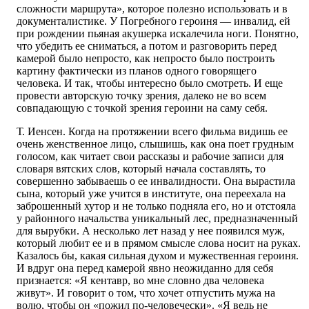
сложности маршрута», которое полезно использовать и в
документалистике. У Погребного героиня — инвалид, ей
при рождении пьяная акушерка искалечила ноги. Понятно,
что убедить ее сниматься, а потом и разговорить перед
камерой было непросто, как непросто было построить
картину фактически из планов одного говорящего
человека. И так, чтобы интересно было смотреть. И еще
провести авторскую точку зрения, далеко не во всем
совпадающую с точкой зрения героини на саму себя.
Т. Иенсен. Когда на протяжении всего фильма видишь ее
очень женственное лицо, слышишь, как она поет грудным
голосом, как читает свои рассказы и рабочие записи для
словаря вятских слов, который начала составлять, то
совершенно забываешь о ее инвалидности. Она вырастила
сына, который уже учится в институте, она переехала на
заброшенный хутор и не только подняла его, но и отстояла
у районного начальства уникальный лес, предназначенный
для вырубки. А несколько лет назад у нее появился муж,
который любит ее и в прямом смысле слова носит на руках.
Казалось бы, какая сильная духом и мужественная героиня.
И вдруг она перед камерой явно неожиданно для себя
признается: «Я кентавр, во мне словно два человека
живут». И говорит о том, что хочет отпустить мужа на
волю, чтобы он «пожил по-человечески». «Я ведь не