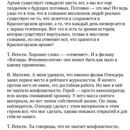
Архив существует семьдесят шесть лет, а мы все еще
талдычим о будущих потомках. Потомки — это мы! Но ведь
ужас-то в том, что в сознании миллионов людей реально
существует не то, что лелеется и сохраняется в
Красногорском архиве, а то, что каждый день низвергается
с экрана телевизора. Вот это и есть та зримая история,
которая существует виртуально, только в массовом
сознании, но она отменяет всё, что хранится в
Красногорском архиве!
Т. Иенсен. Хорошее слово — «отменяет». И к фильму
«Взгляды. Феноменология» оно может быть как мало к
какому применимо.
В. Матизен. А меня удивило, что именно фильм Олендера
занял первое место в рейтинге журналистов. Я ничего
против него не имею, это достойная работа. Но мне в ней
не хватило конфликтности. Герой — просто кинооператор,
всю жизнь снимавший хронику. У него масса снятого
материала, но нет линии собственной жизни. Он лишь
наблюдатель. Олендер сделал с этим материалом и этим
героем все, что мог сделать, однако никаких открытий я для
себя не нашел.
Т. Иенсен. Ты говоришь, что не хватает конфликтности,