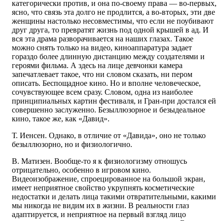
категорически против, и она по-своему права — во-первых,
ясно, что связь эта долго не продлится, а во-вторых, эти две
женщины настолько несовместимы, что если не поубивают
друг друга, то превратят жизнь под одной крышей в ад. И
вся эта драма разворачивается на наших глазах. Такое
можно снять только на видео, киноаппаратура задает
гораздо более длинную дистанцию между создателями и
героями фильма. А здесь на лице девчонки камера
запечатлевает такое, что ни словом сказать, ни пером
описать. Беспощадное кино. Но и вполне человеческое,
сочувствующее всем сразу. Словом, одна из наиболее
принципиальных картин фестиваля, и Гран-при достался ей
совершенно заслуженно. Безыллюзорное и безыдеальное
кино, такое же, как «Давид».
Т. Иенсен. Однако, в отличие от «Давида», оно не только
безыллюзорно, но и физиологично.
В. Матизен. Вообще-то я к физиологизму отношусь
отрицательно, особенно в игровом кино.
Видеоизображение, спроецированное на большой экран,
имеет неприятное свойство укрупнять косметические
недостатки и делать лица такими отвратительными, какими
мы никогда не видим их в жизни. В реальности глаз
адаптируется, и неприятное на первый взгляд лицо