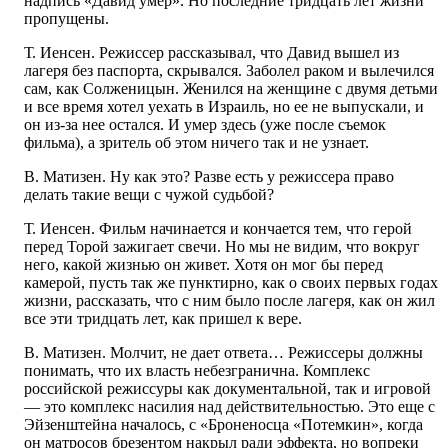
надпись «Давид умер». Но последние тридцать лет жизни
пропущены.
Т. Иенсен. Режиссер рассказывал, что Давид вышел из
лагеря без паспорта, скрывался. Заболел раком и вылечился
сам, как Солженицын. Женился на женщине с двумя детьми
и все время хотел уехать в Израиль, но ее не выпускали, и
он из-за нее остался. И умер здесь (уже после съемок
фильма), а зритель об этом ничего так и не узнает.
В. Матизен. Ну как это? Разве есть у режиссера право
делать такие вещи с чужой судьбой?
Т. Иенсен. Фильм начинается и кончается тем, что герой
перед Торой зажигает свечи. Но мы не видим, что вокруг
него, какой жизнью он живет. Хотя он мог бы перед
камерой, пусть так же пунктирно, как о своих первых годах
жизни, рассказать, что с ним было после лагеря, как он жил
все эти тридцать лет, как пришел к вере.
В. Матизен. Молчит, не дает ответа… Режиссеры должны
понимать, что их власть небезгранична. Комплекс
российской режиссуры как документальной, так и игровой
— это комплекс насилия над действительностью. Это еще с
Эйзенштейна началось, с «Броненосца «Потемкин», когда
он матросов брезентом накрыл ради эффекта, но вопреки