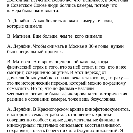
в Советском Союзе люди боялись камеры, потому что
камера была оком власти.
А. Дерябин. А как боялись держать камеру те люди,
которые снимали.
В. Матизен. Еще больше, чем те, кого снимали.
А. Дерябин. Чтобы снимать в Москве в 30-е годы, нужен
был специальный пропуск.
В. Матизен. Это время оцепенелой камеры, когда
физический страх и того, кто за ней стоит, и тех, кто в нее
смотрит, совершенно ощутим. И этот переход от
дружелюбных улыбок в начале века к такого рода страху —
это же исторический переход, который можно по-разному
осмыслять. Но то, что до фильма «Взгляды.
Феноменология» не была зафиксирована эта историческая
разница в осознании камеры, тоже вещь безусловная.
А. Дерябин. В Красногорском архиве кинофотодокументов,
в котором я семь лет работал, отношение к хронике
совершенно особое: старые документальные фильмы и
киножурналы тщательно описывают, восстанавливают,
сохраняют, то есть берегут их для будущих поколений. Я