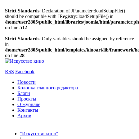
Strict Standards
: Declaration of JParameter::loadSetupFile()
should be compatible with JRegistry::loadSetupFile() in
/home/user2805/public_html/libraries/joomla/html/parameter.p
on line
512
Strict Standards
: Only variables should be assigned by reference
in
/home/user2805/public_html/templates/kinoart/lib/framework/h
on line
28
RSS
Facebook
Новости
Колонка главного редактора
Блоги
Проекты
О журнале
Контакты
Архив
"Искусство кино"