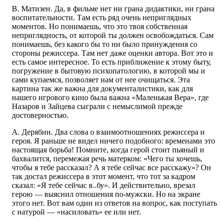
В. Матизен. Да, в фильме нет ни грана дидактики, ни грана
воспитательности. Там есть ряд очень неприглядных
моментов. Но понимаешь, что это твоя собственная
неприглядность, от которой ты должен освобождаться. Сам
понимаешь, без какого бы то ни было принуждения со
стороны режиссера. Там нет даже оценки автора. Вот это и
есть самое интересное. То есть приближение к этому быту,
погружение в бытовую психопатологию, в которой мы и
сами купаемся, позволяет нам от нее очищаться. Эта
картина так же важна для документалистики, как для
нашего игрового кино была важна «Маленькая Вера», где
Назаров и Зайцева сыграли с немыслимой прежде
достоверностью.
А. Дерябин. Два слова о взаимоотношениях режиссера и
героя. Я раньше не видел ничего подобного: временами это
настоящая борьба! Помните, когда герой стоит пьяный и
бахвалится, перемежая речь матерком: «Чего ты хочешь,
чтобы я тебе рассказал? А я тебе сейчас все расскажу»? Он
так достал режиссера в этот момент, что тот за кадром
сказал: «Я тебе сейчас в..бу». И действительно, врезал
герою — выяснил отношения по-мужски. Но на экране
этого нет. Вот вам один из ответов на вопрос, как поступать
с натурой — «насиловать» ее или нет.