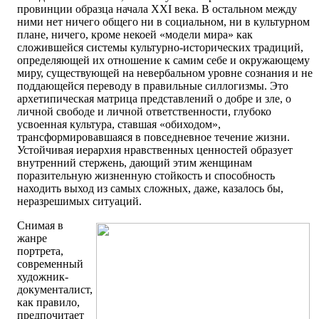
провинции образца начала XXI века. В остальном между
ними нет ничего общего ни в социальном, ни в культурном
плане, ничего, кроме некоей «модели мира» как
сложившейся системы культурно-исторических традиций,
определяющей их отношение к самим себе и окружающему
миру, существующей на невербальном уровне сознания и не
поддающейся переводу в правильные силлогизмы. Это
архетипическая матрица представлений о добре и зле, о
личной свободе и личной ответственности, глубоко
усвоенная культура, ставшая «обиходом»,
трансформировавшаяся в повседневное течение жизни.
Устойчивая иерархия нравственных ценностей образует
внутренний стержень, дающий этим женщинам
поразительную жизненную стойкость и способность
находить выход из самых сложных, даже, казалось бы,
неразрешимых ситуаций.
Снимая в
жанре
портрета,
современный
художник-
документалист,
как правило,
предпочитает