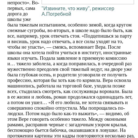
непросто». Во-
первых, сама
"Извините, что живу", режиссер
дорога до
А.Погребной
школы уже
была тяжелым испытанием, особенно зимой, когда кругом
снежные сугробы, во-вторых, в школе надо было быть, как
все, например, урок отвечать стоя. «Подцепишься за парту
и висишь, урок надо отвечать, а все силы уходят на то,
чтобы не упасть», — смеясь, вспоминает Вера. После
школы она хотела пойти учиться в институт, иностранные
языки изучать. Подала заявление в приемную комиссию
и… тяжело заболела, а когда поправилась, в очередной раз
мужественно преодолев свой тяжелый недуг, на дворе уже
была глубокая осень, и родители уговорили ее получить
профессию, которая бы хоть как-то кормила. Вера освоила
машинопись, работала на торговой базе, уходила позже
всех, стыдилась смотреть, как сослуживцы воровали. Была
в ее жизни и любовь, роман продолжался одиннадцать лет,
а потом он ушел… «Я его любила, не хотела связывать и
совершенно спокойно отпустила. Мы попрощались по-
людски. Потом надо было как-то выжить», — видимо, об
этом Вере говорить особенно тяжело. Между оконными
рамами, расправив черные с загадочным узором крылья,
беспомощно бьется бабочка, оказавшаяся в ловушке. На
протяжении картины эти кадры повторяются несколько раз,