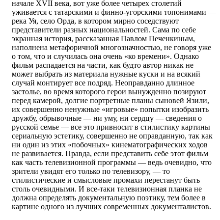
начале XVII века, вот уже более четырех столетий
уживается с татарскими и финно-угорскими топонимами —
река Уя, село Орда, в котором мирно соседствуют
представители разных национальностей. Сама по себе
экранная история, рассказанная Павлом Печенкиным,
наполнена метафоричной многозначностью, не говоря уже
о том, что и случилась она очень «ко времени». Однако
фильм распадается на части, как будто автор никак не
может выбрать из материала нужные куски и на всякий
случай монтирует все подряд. Неоправданно длинное
застолье, во время которого герои вынужденно позируют
перед камерой, долгие портретные планы сыновей Язили,
их совершенно ненужные «игровые» попытки изобразить
дружбу, обрывочные — ни уму, ни сердцу — сведения о
русской семье — все это привносит в стилистику картины
сериальную эстетику, совершенно не оправданную, так как
ни один из этих «побочных» кинематографических ходов
не развивается. Правда, если представить себе этот фильм
как часть телевизионной программы — ведь очевидно, что
зрители увидят его только по телевизору, — то
стилистические и смысловые промахи перестанут быть
столь очевидными. И все-таки телевизионная планка не
должна определять документальную поэтику, тем более в
картине одного из лучших современных документалистов.