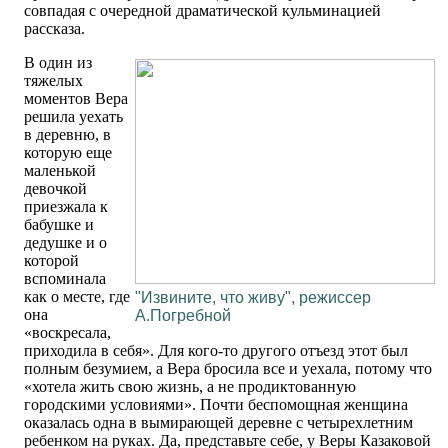
совпадая с очередной драматической кульминацией
рассказа.
В один из
тяжелых
моментов Вера
решила уехать
в деревню, в
которую еще
маленькой
девочкой
приезжала к
бабушке и
дедушке и о
которой
вспоминала
как о месте, где
"Извините, что живу", режиссер
она
А.Погребной
«воскресала,
приходила в себя». Для кого-то другого отъезд этот был
полным безумием, а Вера бросила все и уехала, потому что
«хотела жить свою жизнь, а не продиктованную
городскими условиями». Почти беспомощная женщина
оказалась одна в вымирающей деревне с четырехлетним
ребенком на руках. Да, представьте себе, у Веры Казаковой