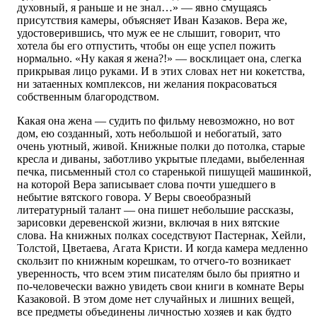
духовный, я раньше и не знал…» — явно смущаясь
присутствия камеры, объясняет Иван Казаков. Вера же,
удостоверившись, что муж ее не слышит, говорит, что
хотела бы его отпустить, чтобы он еще успел пожить
нормально. «Ну какая я жена?!» — восклицает она, слегка
прикрывая лицо руками. И в этих словах нет ни кокетства,
ни затаенных комплексов, ни желания покрасоваться
собственным благородством.
Какая она жена — судить по фильму невозможно, но вот
дом, ею созданный, хоть небольшой и небогатый, зато
очень уютный, живой. Книжные полки до потолка, старые
кресла и диваны, заботливо укрытые пледами, выбеленная
печка, письменный стол со старенькой пишущей машинкой,
на которой Вера записывает слова почти ушедшего в
небытие вятского говора. У Веры своеобразный
литературный талант — она пишет небольшие рассказы,
зарисовки деревенской жизни, включая в них вятские
слова. На книжных полках соседствуют Пастернак, Хейли,
Толстой, Цветаева, Агата Кристи. И когда камера медленно
скользит по книжным корешкам, то отчего-то возникает
уверенность, что всем этим писателям было бы приятно и
по-человечески важно увидеть свои книги в комнате Веры
Казаковой. В этом доме нет случайных и лишних вещей,
все предметы объединены личностью хозяев и как будто