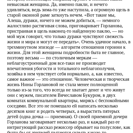
невысокая женщина. Да, именно пакли, и нечего
удивляться, ведь зима-то уже наступила, а огромную щель в
старой оконной раме заткнуть нечем. «Вот такие мы,
Алеша, дураки, ничего не можем добиться, — немного
жалостливо растягивая слова, приговаривает Горланова,
пристраивая в щель наконец-то найденную паклю, — но
мой муж говорит, что только дураки чувствуют свежесть
жизни и мира и могут ее передать». Очень удачное начало, в
трехминутном эпизоде — алгоритм отношения героини к
жизни. Для этой женщины подробности быта не главное,
поэтому весьма — по столичным меркам —
неблагоустроенный дом все-таки не производит
впечатления убогости и тотального неблагополучия,
хозяйка в нем чувствует себя нормально, а, как известно,
самое важное — это отношение. Человеческая и творческая
жизнь Нины Горлановой не стала менее полноценной
только из-за того, что всегда не хватает денег и что живут
они с мужем, писателем Вячеславом Букуром, в двух
комнатах коммунальной квартиры, мирясь с беспокойными
соседями. Все это не помешало ей написать несколько
десятков книг и родить четверых, а вырастить пятерых
детей (одна дочка — приемная). О своей приемной дочери
Горланова заговаривает несколько раз, и каждый раз ее
интригующий рассказ режиссер обрывает на полуслове, как
будто бы от зрителей пытаются скрыть какую-то