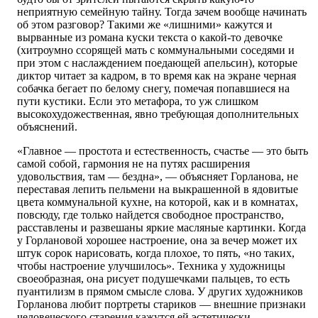
неприятную семейную тайну. Тогда зачем вообще начинать
об этом разговор? Такими же «лишними» кажутся и
вырванные из романа куски текста о какой-то девочке
(хитроумно ссорящей мать с коммунальными соседями и
при этом с наслаждением поедающей апельсин), которые
диктор читает за кадром, в то время как на экране черная
собачка бегает по белому снегу, помечая попавшиеся на
пути кустики. Если это метафора, то уж слишком
высокохудожественная, явно требующая дополнительных
объяснений.
«Главное — простота и естественность, счастье — это быть
самой собой, гармония не на путях расширения
удовольствия, там — бездна», — объясняет Горланова, не
переставая лепить пельмени на выкрашенной в ядовитые
цвета коммунальной кухне, на которой, как и в комнатах,
повсюду, где только найдется свободное пространство,
расставлены и развешаны яркие масляные картинки. Когда
у Горлановой хорошее настроение, она за вечер может их
штук сорок нарисовать, когда плохое, то пять, «но таких,
чтобы настроение улучшилось». Техника у художницы
своеобразная, она рисует подушечками пальцев, то есть
пуантилизм в прямом смысле слова. У других художников
Горланова любит портреты стариков — внешние признаки
человеческого старения кажутся ей эстетически