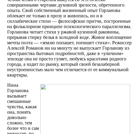
совершенными чертами духовной зрелости, обретенного
опыта. Свой собственный жизненный опыт Горланова
облекает не только в прозу и живопись, но и в
силлабические стихи — философские притчи, построенные
на фольклорном принципе психологического параллелизма.
Горланова читает стихи у ржавой кухонной раковины,
прерывая стирку белья в холодной воде. Живое воплощение
мечты поэта — «землю попашет, попишет стихи». Режиссер
Алексей Романов ни на минуту не выпускает Горланову из
пространства бытовых подробностей, даже в «уличном»
эпизоде она не просто гуляет, любуясь красотами родного
города, а ходит по рынку, который своей безалаберной
неустроенностью мало чем отличается от ее коммунальной
квартиры.
Нина
Горланова
вызывает
смешанные
чувства, какая
она, понять
довольно
сложно, тем
более что и сам
режиссер, по-