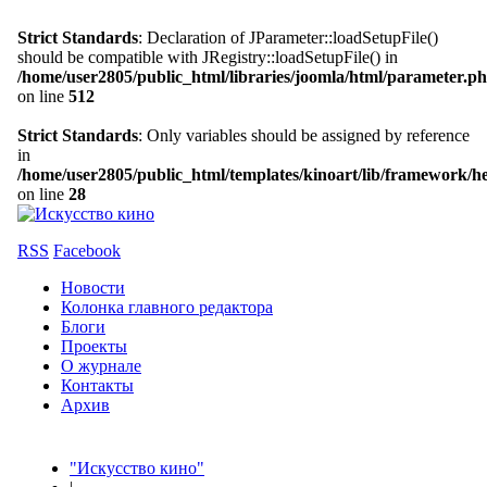
Strict Standards
: Declaration of JParameter::loadSetupFile()
should be compatible with JRegistry::loadSetupFile() in
/home/user2805/public_html/libraries/joomla/html/parameter.p
on line
512
Strict Standards
: Only variables should be assigned by reference
in
/home/user2805/public_html/templates/kinoart/lib/framework/h
on line
28
RSS
Facebook
Новости
Колонка главного редактора
Блоги
Проекты
О журнале
Контакты
Архив
"Искусство кино"