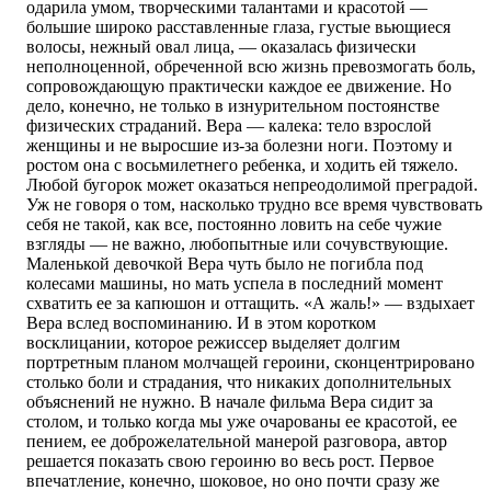
одарила умом, творческими талантами и красотой —
большие широко расставленные глаза, густые вьющиеся
волосы, нежный овал лица, — оказалась физически
неполноценной, обреченной всю жизнь превозмогать боль,
сопровождающую практически каждое ее движение. Но
дело, конечно, не только в изнурительном постоянстве
физических страданий. Вера — калека: тело взрослой
женщины и не выросшие из-за болезни ноги. Поэтому и
ростом она с восьмилетнего ребенка, и ходить ей тяжело.
Любой бугорок может оказаться непреодолимой преградой.
Уж не говоря о том, насколько трудно все время чувствовать
себя не такой, как все, постоянно ловить на себе чужие
взгляды — не важно, любопытные или сочувствующие.
Маленькой девочкой Вера чуть было не погибла под
колесами машины, но мать успела в последний момент
схватить ее за капюшон и оттащить. «А жаль!» — вздыхает
Вера вслед воспоминанию. И в этом коротком
восклицании, которое режиссер выделяет долгим
портретным планом молчащей героини, сконцентрировано
столько боли и страдания, что никаких дополнительных
объяснений не нужно. В начале фильма Вера сидит за
столом, и только когда мы уже очарованы ее красотой, ее
пением, ее доброжелательной манерой разговора, автор
решается показать свою героиню во весь рост. Первое
впечатление, конечно, шоковое, но оно почти сразу же