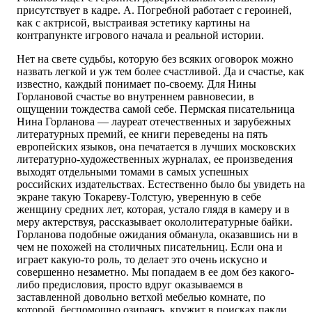
присутствует в кадре. А. Погребной работает с героиней,
как с актрисой, выстраивая эстетику картины на
контрапункте игрового начала и реальной истории.
Нет на свете судьбы, которую без всяких оговорок можно
назвать легкой и уж тем более счастливой. Да и счастье, как
известно, каждый понимает по-своему. Для Нины
Горлановой счастье во внутреннем равновесии, в
ощущении тождества самой себе. Пермская писательница
Нина Горланова — лауреат отечественных и зарубежных
литературных премий, ее книги переведены на пять
европейских языков, она печатается в лучших московских
литературно-художественных журналах, ее произведения
выходят отдельными томами в самых успешных
российских издательствах. Естественно было бы увидеть на
экране такую Токареву-Толстую, уверенную в себе
женщину средних лет, которая, устало глядя в камеру и в
меру актерствуя, рассказывает окололитературные байки.
Горланова подобные ожидания обманула, оказавшись ни в
чем не похожей на столичных писательниц. Если она и
играет какую-то роль, то делает это очень искусно и
совершенно незаметно. Мы попадаем в ее дом без какого-
либо предисловия, просто вдруг оказываемся в
заставленной довольно ветхой мебелью комнате, по
которой, беспомощно озираясь, кружит в поисках пакли