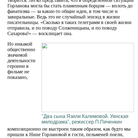
творится. Легко представить, что в определенной ситуации
Горланова могла бы стать пламенным борцом — вплоть до
фанатизма — за какие-то общие идеи, в том числе и
завиральные. Ведь это не случайный эпизод в жизни
писательницы. «Сколько я таких телеграмм в своей жизни
отправила, и по поводу Солженицына, и по поводу
Сахарова!» — восклицает она.
Но никакой
общественно
значимой
деятельности
героини в
фильме не
показано,
"Два сына Язили Калимовой. Уинская
мелодрама", режиссер П.Печенкин
композиционно он выстроен таким образом, как будто мы
пришли к Нине Горлановой в гости, пельменей поели,