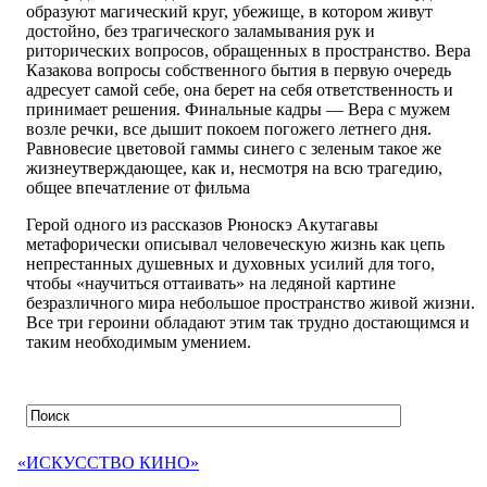
образуют магический круг, убежище, в котором живут
достойно, без трагического заламывания рук и
риторических вопросов, обращенных в пространство. Вера
Казакова вопросы собственного бытия в первую очередь
адресует самой себе, она берет на себя ответственность и
принимает решения. Финальные кадры — Вера с мужем
возле речки, все дышит покоем погожего летнего дня.
Равновесие цветовой гаммы синего с зеленым такое же
жизнеутверждающее, как и, несмотря на всю трагедию,
общее впечатление от фильма
Герой одного из рассказов Рюноскэ Акутагавы
метафорически описывал человеческую жизнь как цепь
непрестанных душевных и духовных усилий для того,
чтобы «научиться оттаивать» на ледяной картине
безразличного мира небольшое пространство живой жизни.
Все три героини обладают этим так трудно достающимся и
таким необходимым умением.
«ИСКУССТВО КИНО»