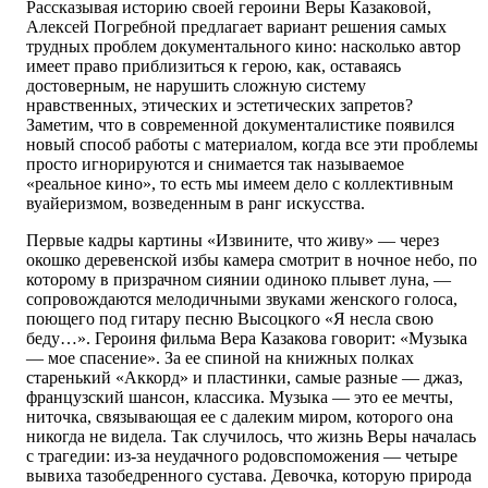
Рассказывая историю своей героини Веры Казаковой,
Алексей Погребной предлагает вариант решения самых
трудных проблем документального кино: насколько автор
имеет право приблизиться к герою, как, оставаясь
достоверным, не нарушить сложную систему
нравственных, этических и эстетических запретов?
Заметим, что в современной документалистике появился
новый способ работы с материалом, когда все эти проблемы
просто игнорируются и снимается так называемое
«реальное кино», то есть мы имеем дело с коллективным
вуайеризмом, возведенным в ранг искусства.
Первые кадры картины «Извините, что живу» — через
окошко деревенской избы камера смотрит в ночное небо, по
которому в призрачном сиянии одиноко плывет луна, —
сопровождаются мелодичными звуками женского голоса,
поющего под гитару песню Высоцкого «Я несла свою
беду…». Героиня фильма Вера Казакова говорит: «Музыка
— мое спасение». За ее спиной на книжных полках
старенький «Аккорд» и пластинки, самые разные — джаз,
французский шансон, классика. Музыка — это ее мечты,
ниточка, связывающая ее с далеким миром, которого она
никогда не видела. Так случилось, что жизнь Веры началась
с трагедии: из-за неудачного родовспоможения — четыре
вывиха тазобедренного сустава. Девочка, которую природа