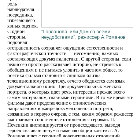
роль
наблюдателя-
посредника,
избегающего
явных оценок.
С одной
"Горланова, или Дом со всеми
стороны,
неудобствами", режиссер А.Романов
подобная
отстраненность сохраняет ощущение естественности и
фактографической точности — несомненно, важных
составляющих документалистики. С другой стороны, если
режиссер просто рассказывает историю, не стремясь к
обобщениям и не пытаясь уловить в частном общее, то
поэтика фильма становится слишком близка
телевизионному репортажу, отчего обедняется сам язык
документального кино. Три документальных женских
портрета, о которых идет речь, интересны прежде всего
самим материалом, главными героинями. В то же время эти
фильмы дают представление о стилистических
направлениях в жанре документального портрета,
связанных в первую очередь с тем, каким образом режиссер
выстраивает собственные отношения с героями. П.
Печенкин дистанцируется от происходящего, выводя
героев «на авансцену» и намечая общий контекст. А.
Романов ищет с героиней доверительных отношений,