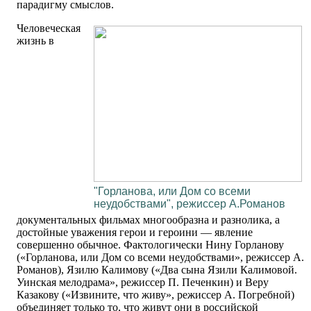
парадигму смыслов.
Человеческая
жизнь в
"Горланова, или Дом со всеми
неудобствами", режиссер А.Романов
документальных фильмах многообразна и разнолика, а
достойные уважения герои и героини — явление
совершенно обычное. Фактологически Нину Горланову
(«Горланова, или Дом со всеми неудобствами», режиссер А.
Романов), Язилю Калимову («Два сына Язили Калимовой.
Уинская мелодрама», режиссер П. Печенкин) и Веру
Казакову («Извините, что живу», режиссер А. Погребной)
объединяет только то, что живут они в российской