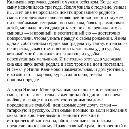
Калимова вернулась домой с чужим ребенком. Когда же
сыну исполнилось три года, Язиля узнала о подмене, узнала
и… Нет, она не бросилась искать пропавшего родного
сына, не поделилась ошеломляющей новостью ни с мужем,
ни с любимыми сестрами, она молчала, боясь травмировать
детей, молчала почти двадцать лет, пока не решила, что ее
сыновья — и кровный, и воспитанный ею — достаточно
повзрослели, чтобы узнать правду о своем рождении. Язиля
одна в собственном сердце выстрадала эту тайну, ни на кого
не перекладывая ответственность, удержала удар судьбы,
который мог бы покалечить и жизнь, и судьбы
перепутанных мальчиков. И не только этот удар удержала,
она еще двух детей родила и всех троих на ноги поставила.
И семья у Язили Калимовой замечательная, и дом уютный,
и хозяйство — коровы, куры, сад-огород, пчелы — в
полном порядке.
А когда Язиля и Мансор Калимовы нашли «потерянного»
сына, то эта замечательная женщина объединила в своем
любящем сердце и в своем гостеприимном доме
породненные судьбой, незнакомые друг другу семьи —
татарскую и русскую. Эти семьи помимо их воли и желания
оказались вовлеченными в геополитический и
исторический контексты, обозначенные в авторском
предисловии к фильму. Православный храм, построенный в