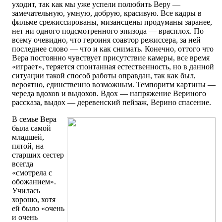
уходит, так как мы уже успели полюбить Веру —
замечательную, умную, добрую, красивую. Все кадры в
фильме срежиссированы, мизансцены продуманы заранее,
нет ни одного подсмотренного эпизода — врасплох. По
всему очевидно, что героиня соавтор режиссера, за ней
последнее слово — что и как снимать. Конечно, оттого что
Вера постоянно чувствует присутствие камеры, все время
«играет», теряется спонтанная естественность, но в данной
ситуации такой способ работы оправдан, так как был,
вероятно, единственно возможным. Темпоритм картины —
череда вдохов и выдохов. Вдох — напряжение Вериного
рассказа, выдох — деревенский пейзаж, Верино спасение.
В семье Вера
была самой
младшей,
пятой, на
старших сестер
всегда
«смотрела с
обожанием».
Училась
хорошо, хотя
ей было «очень
и очень