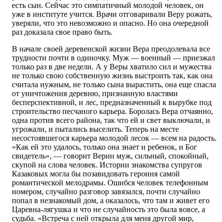
есть сын. Сейчас это симпатичный молодой человек, он
уже в институте учится. Врачи отговаривали Веру рожать,
уверяли, что это невозможно и опасно. Но она очередной
раз доказала свое право быть.
В начале своей деревенской жизни Вера преодолевала все
трудности почти в одиночку. Муж — военный — приезжал
только раз в две недели. А у Веры хватило сил и мужества
не только свою собственную жизнь выстроить так, как она
считала нужным, не только сына вырастить, она еще спасла
от уничтожения деревню, признанную властями
бесперспективной, и лес, предназначенный к вырубке под
строительство песчаного карьера. Боролась Вера отчаянно,
одна против всего района, так что ей и свет выключали, и
угрожали, и пытались выселить. Теперь на месте
несостоявшегося карьера молодой лесок — всем на радость.
«Как ей это удалось, только она знает и ребенок, и Бог
свидетель», — говорит Верин муж, сильный, спокойный,
скупой на слова человек. Истории знакомства супругов
Казаковых могла бы позавидовать героиня самой
романтической мелодрамы. Ошибся человек телефонным
номером, случайно разговор завязался, почти случайно
попал в незнакомый дом, а оказалось, что там и живет его
Царевна-лягушка и что не случайность это была вовсе, а
судьба. «Встреча с ней открыла для меня другой мир,