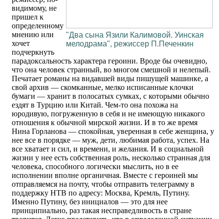
видимому, не
пришел к
определенному
мнению или
"Два сына Язили Калимовой. Уинская
хочет
мелодрама", режиссер П.Печенкин
подчеркнуть
парадоксальность характера героини. Вроде бы очевидно,
что она человек странный, во многом смешной и нелепый.
Печатает романы на видавшей виды пишущей машинке, а
свой архив — скомканные, мелко исписанные клочки
бумаги — хранит в полосатых сумках, с которыми обычно
ездят в Турцию или Китай. Чем-то она похожа на
юродивую, погруженную в себя и не имеющую никакого
отношения к обычной мирской жизни. И в то же время
Нина Горланова — спокойная, уверенная в себе женщина, у
нее все в порядке — муж, дети, любимая работа, успех. На
все хватает и сил, и времени, и желания. И в социальной
жизни у нее есть собственная роль, несколько странная для
человека, способного логически мыслить, но в ее
исполнении вполне органичная. Вместе с героиней мы
отправляемся на почту, чтобы отправить телеграмму в
поддержку НТВ по адресу: Москва, Кремль, Путину.
Именно Путину, без инициалов — это для нее
принципиально, раз такая несправедливость в стране