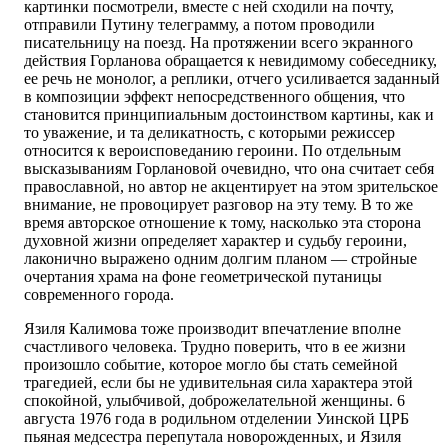
картинки посмотрели, вместе с ней сходили на почту,
отправили Путину телеграмму, а потом проводили
писательницу на поезд. На протяжении всего экранного
действия Горланова обращается к невидимому собеседнику,
ее речь не монолог, а реплики, отчего усиливается заданный
в композиции эффект непосредственного общения, что
становится принципиальным достоинством картины, как и
то уважение, и та деликатность, с которыми режиссер
относится к вероисповеданию героини. По отдельным
высказываниям Горлановой очевидно, что она считает себя
православной, но автор не акцентирует на этом зрительское
внимание, не провоцирует разговор на эту тему. В то же
время авторское отношение к тому, насколько эта сторона
духовной жизни определяет характер и судьбу героини,
лаконично выражено одним долгим планом — стройные
очертания храма на фоне геометрической путаницы
современного города.
Язиля Калимова тоже производит впечатление вполне
счастливого человека. Трудно поверить, что в ее жизни
произошло событие, которое могло бы стать семейной
трагедией, если бы не удивительная сила характера этой
спокойной, улыбчивой, доброжелательной женщины. 6
августа 1976 года в родильном отделении Уинской ЦРБ
пьяная медсестра перепутала новорожденных, и Язиля