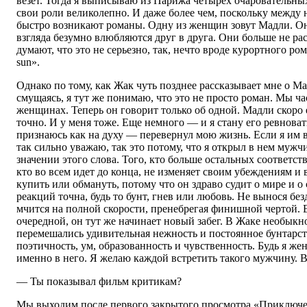
везет. Тогда я выписываю из Парижа четырех очаровательны
свои роли великолепно. И даже более чем, поскольку между 
быстро возникают романы. Одну из женщин зовут Мадли. Он
взгляда безумно влюбляются друг в друга. Они больше не рас
думают, что это не серьезно, так, нечто вроде курортного рома
sun».
Однако по тому, как Жак чуть позднее рассказывает мне о 
смущаясь, я тут же понимаю, что это не просто роман. Мы ча
женщинах. Теперь он говорит только об одной. Мадли скоро е
точно. И у меня тоже. Еще немного — и я стану его ревнова
признаюсь как на духу — перевернул мою жизнь. Если я им 
так сильно уважаю, так это потому, что я открыл в нем муж
значении этого слова. Того, кто больше остальных соответст
кто во всем идет до конца, не изменяет своим убеждениям и в
купить или обмануть, потому что он здраво судит о мире и о 
реакций точна, будь то бунт, гнев или любовь. Не вынося без
мчится на полной скорости, пренебрегая финишной чертой. 
очередной, он тут же начинает новый забег. В Жаке необык
перемешались удивительная нежность и постоянное бунтарст
поэтичность, ум, образованность и чувственность. Будь я ж
именно в него. Я желаю каждой встретить такого мужчину. В
— Ты показывал фильм критикам?
Мы выходим после первого закрытого просмотра «Приключен