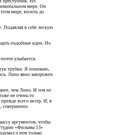
й преступник. Но
риминальном мире. Он
 этом мире, вплоть до
. Подавляя в себе легкую
ищать подобные идеи. Но
 почти улыбается.
тук трубки. Я понимаю,
ось. Лино явно заворожен
днее, чем Лино. И тем не
тоже не очень-то
прежде всего актер. И, в
а, совершенно
массу аргументов, чтобы
а студию «Фильмы 13»
подумал о нем только