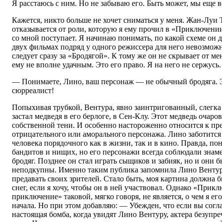
Я расстаюсь с ним. Но не забываю его. Быть может, мы еще 
Кажется, никто больше не хочет сниматься у меня. Жан-Луи
отказывается от роли, которую я ему прочил в «Приключении
со мной поступает. Я начинаю понимать, по какой схеме он д
двух фильмах подряд у одного режиссера для него невозмо
следует сразу за «Бродягой». К тому же он не скрывает от ме
ему не вполне удачным. Это его право. Я на него не сержусь.
— Понимаете, Лино, ваш персонаж — не обычный бродяга. 
сюрреалист!
Попыхивая трубкой, Вентура, явно заинтригованный, слегка
застал медведя в его берлоге, в Сен-Клу. Этот медведь очаров
собственной тени. И особенно настороженно относится к пр
отрицательного или аморального персонажа. Лино заботится
человека порядочного как в жизни, так и в кино. Правда, по
бандитов и нищих, но его персонажи всегда соблюдали знам
бродяг. Позднее он стал играть сыщиков и забияк, но и они б
неподкупны. Именно таким публика запомнила Лино Вентуру
предавать своих зрителей. Стало быть, моя картина должна б
снег, если я хочу, чтобы он в ней участвовал. Однако «Прик
приключение» таковой, мягко говоря, не является, о чем я е
начала. Но при этом добавляю: — Убежден, что если вы согла
настоящая бомба, когда увидят Лино Вентуру, актера безупре