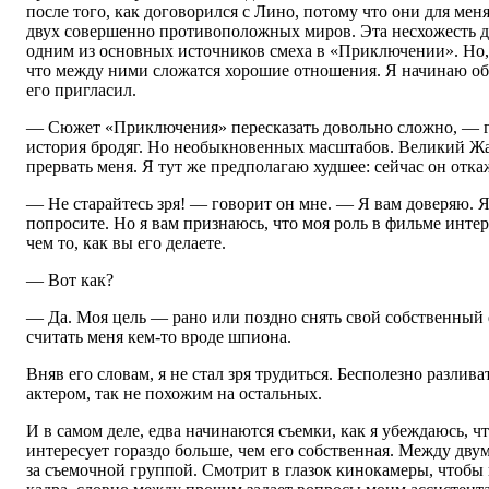
после того, как договорился с Лино, потому что они для ме
двух совершенно противоположных миров. Эта несхожесть д
одним из основных источников смеха в «Приключении». Но, 
что между ними сложатся хорошие отношения. Я начинаю объ
его пригласил.
— Сюжет «Приключения» пересказать довольно сложно, — г
история бродяг. Но необыкновенных масштабов. Великий Жа
прервать меня. Я тут же предполагаю худшее: сейчас он отка
— Не старайтесь зря! — говорит он мне. — Я вам доверяю. Я
попросите. Но я вам признаюсь, что моя роль в фильме интер
чем то, как вы его делаете.
— Вот как?
— Да. Моя цель — рано или поздно снять свой собственный 
считать меня кем-то вроде шпиона.
Вняв его словам, я не стал зря трудиться. Бесполезно разлив
актером, так не похожим на остальных.
И в самом деле, едва начинаются съемки, как я убеждаюсь, ч
интересует гораздо больше, чем его собственная. Между дву
за съемочной группой. Смотрит в глазок кинокамеры, чтобы