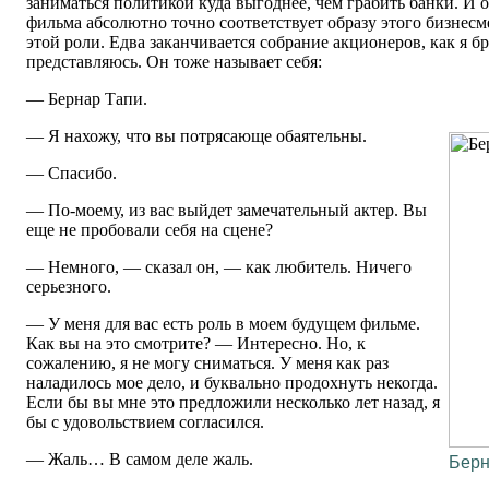
заниматься политикой куда выгоднее, чем грабить банки. И о
фильма абсолютно точно соответствует образу этого бизнесм
этой роли. Едва заканчивается собрание акционеров, как я б
представляюсь. Он тоже называет себя:
— Бернар Тапи.
— Я нахожу, что вы потрясающе обаятельны.
— Спасибо.
— По-моему, из вас выйдет замечательный актер. Вы
еще не пробовали себя на сцене?
— Немного, — сказал он, — как любитель. Ничего
серьезного.
— У меня для вас есть роль в моем будущем фильме.
Как вы на это смотрите? — Интересно. Но, к
сожалению, я не могу сниматься. У меня как раз
наладилось мое дело, и буквально продохнуть некогда.
Если бы вы мне это предложили несколько лет назад, я
бы с удовольствием согласился.
— Жаль… В самом деле жаль.
Берн