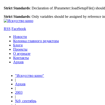
Strict Standards
: Declaration of JParameter::loadSetupFile() shoul
Strict Standards
: Only variables should be assigned by reference i
RSS
Facebook
Новости
Колонка главного редактора
Блоги
Проекты
О журнале
Контакты
Архив
"Искусство кино"
|
Архив
|
2003
|
№9, сентябрь