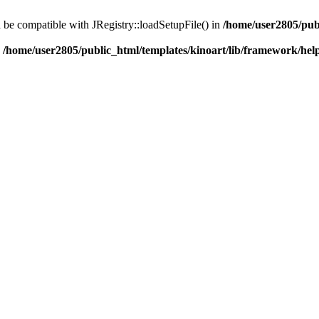
d be compatible with JRegistry::loadSetupFile() in
/home/user2805/pub
n
/home/user2805/public_html/templates/kinoart/lib/framework/hel