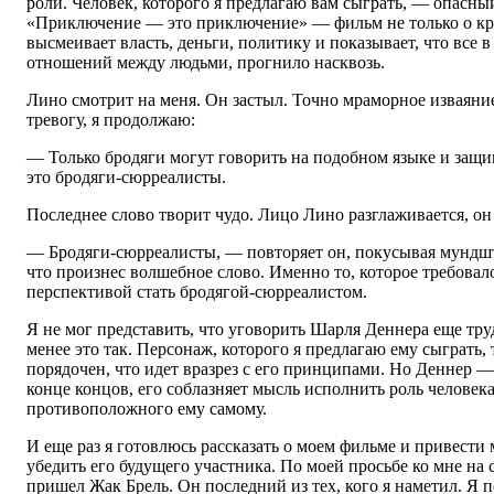
роли. Человек, которого я предлагаю вам сыграть, — опасны
«Приключение — это приключение» — фильм не только о к
высмеивает власть, деньги, политику и показывает, что все в
отношений между людьми, прогнило насквозь.
Лино смотрит на меня. Он застыл. Точно мраморное изваяние
тревогу, я продолжаю:
— Только бродяги могут говорить на подобном языке и защ
это бродяги-сюрреалисты.
Последнее слово творит чудо. Лицо Лино разглаживается, он
— Бродяги-сюрреалисты, — повторяет он, покусывая мундш
что произнес волшебное слово. Именно то, которое требовал
перспективой стать бродягой-сюрреалистом.
Я не мог представить, что уговорить Шарля Деннера еще тру
менее это так. Персонаж, которого я предлагаю ему сыграть, 
порядочен, что идет вразрез с его принципами. Но Деннер — 
конце концов, его соблазняет мысль исполнить роль человек
противоположного ему самому.
И еще раз я готовлюсь рассказать о моем фильме и привести 
убедить его будущего участника. По моей просьбе ко мне н
пришел Жак Брель. Он последний из тех, кого я наметил. Я 