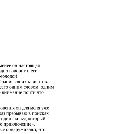
 менее он настоящая
одно говорит и его
 молодой
брания своих клиентов.
Всего одним словом, одним
е внимание почти что
новения он для меня уже
 раз пребываю в поисках
у один фильм, который
то приключение».
рые обнаруживают, что