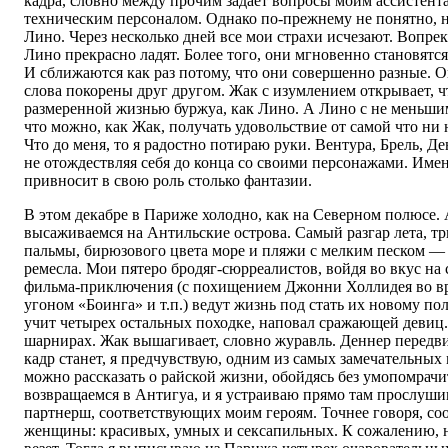
кадра, словно между прочим задает вопросы моим ассистента
техническим персоналом. Однако по-прежнему не понятно, н
Лино. Через несколько дней все мои страхи исчезают. Вопр
Лино прекрасно ладят. Более того, они мгновенно становятс
И сближаются как раз потому, что они совершенно разные. 
слова покорены друг другом. Жак с изумлением открывает, 
размеренной жизнью буржуа, как Лино. А Лино с не меньши
что можно, как Жак, получать удовольствие от самой что ни 
Что до меня, то я радостно потираю руки. Вентура, Брель, Де
не отождествляя себя до конца со своими персонажами. Имен
привносит в свою роль столько фантазии.
В этом декабре в Париже холодно, как на Северном полюсе.
высаживаемся на Антильские острова. Самый разгар лета, три
пальмы, бирюзового цвета море и пляжи с мелким песком —
ремесла. Мои пятеро бродяг-сюрреалистов, войдя во вкус на
фильма-приключения (с похищением Джонни Холлидея во вре
угоном «Боинга» и т.п.) ведут жизнь под стать их новому п
учит четырех остальных походке, наповал сражающей девиц. 
шарнирах. Жак вышагивает, словно журавль. Деннер передви
кадр станет, я предчувствую, одним из самых замечательных
можно рассказать о райской жизни, обойдясь без умопомра
возвращаемся в Антигуа, и я устраиваю прямо там прослуши
партнерш, соответствующих моим героям. Точнее говоря, со
женщины: красивых, умных и сексапильных. К сожалению, на