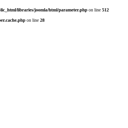
lic_html/libraries/joomla/html/parameter.php
on line
512
per.cache.php
on line
28