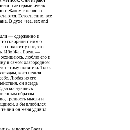
х метисок. Они играют
ними и актерами очень
и с Жаком с первого
стаются. Естественно, все
на. В духе «sea, sex and
Мадли — сдержанно и
сто говорили с ним о
го похитит у нас, это
ть. Ибо Жак Брель —
восхищаюсь, люблю его и
чину в самом благородном
вует этому понятию. Того,
зглядам, кого нельзя
себе. Любая из его
действия, он всегда
Едва коснувшись
новенным образом
во, трезвость мысли и
енщиной, я бы влюбился
 те дни он меня удивил.
ия», и вопрос Бреля