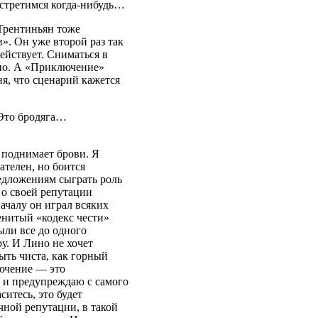
встретимся когда-нибудь…
 Трентиньян тоже
». Он уже второй раз так
ействует. Сниматься в
жно. А «Приключение»
ня, что сценарий кажется
Это бродяга…
 поднимает брови. Я
ателен, но боится
едложениям сыграть роль
 о своей репутации
началу он играл всяких
енитый «кодекс чести»
ыли все до одного
. И Лино не хочет
ыть чиста, как горный
лючение — это
го и предупреждаю с самого
ситесь, это будет
чной репутации, в такой