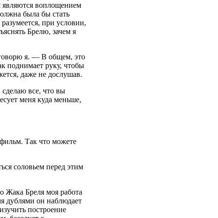
ня являются воплощением
олжна была бы стать
разумеется, при условии,
яснять Брелю, зачем я
оворю я. — В общем, это
к поднимает руку, чтобы
жется, даже не дослушав.
 сделаю все, что вы
есует меня куда меньше,
фильм. Так что можете
аться соловьем перед этим
то Жака Бреля моя работа
мя дублями он наблюдает
 изучить построение