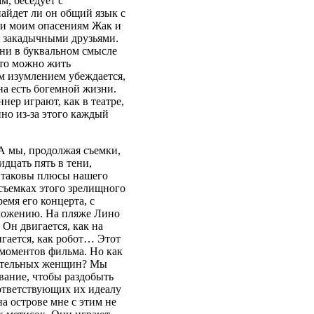
м, беседует с
айдет ли он общий язык с
еки моим опасениям Жак и
я закадычными друзьями.
Они в буквальном смысле
что можно жить
м изумлением убеждается,
на есть богемной жизни.
ннер играют, как в театре,
но из-за этого каждый
 А мы, продолжая съемки,
дцать пять в тени,
 таковы плюсы нашего
 съемках этого зрелищного
мя его концерта, с
оложению. На пляже Лино
Он двигается, как на
гается, как робот… Этот
 моментов фильма. Но как
чительных женщин? Мы
вание, чтобы раздобыть
ответствующих их идеалу
 острове мне с этим не