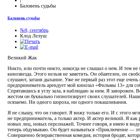
|
Баловень судьбы
Баловень судьбы
№9, сентябрь
Клод Лелуш
Великий Жак
Никто, или почти никто, никогда не слышал о нем. И тем не
кинозвезда. Этого нельзя не заметить. Он обаятелен, он своб
слушают, затаив дыхание. Уже не первый раз этот еще очень
предприниматель арендует мой кинозал «Фильмы 13» для со
Спрятавшись в углу зала, я наблюдаю за ним. Я заворожен. 
жестом он буквально гипнотизирует своих слушателей. Наш
осязаемо. Ни одного шороха, ни одного покашливания.
Я не слышу, что он говорит. Я вижу только его. И с этого мг
не предприниматель, а только актер. И актер великий. Я как
новых лиц, новых персонажей. Точнее говоря, я имею в вид
теперь обдумываю. Он будет называться «Приключение — э
Совершенно безнравственная комедия, история бродяг, кото