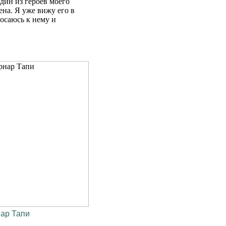
дин из героев моего
ена. Я уже вижу его в
росаюсь к нему и
ар Тапи