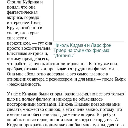
Стэнли Кубрика и
понял, что она
фантастическая
актриса, гораздо
интереснее Тома
Круза, особенно в
сцене, где курит
сигарету с
наркотиком, — тут она
Николь Кидман и Ларс фон
просто восхитительна.
Триер на съемках фильма
Блестящая актриса и,
"Догвиль"
потому прежде всего,
что работяга, очень дисциплинированна. К тому же она
храбрая, отважная и прельщается трудными фильмами…
Она мне абсолютно доверяла, а это самое главное в
отношениях актера с режиссером, и для меня — после Бьёрк
- неожиданность.
У нас с Кидман были споры, разногласия, но все это только
шло на пользу фильму, и никогда не объяснялось
посторонними мотивами. Николь Кидман позволила мне
сделать множество ошибок, а это очень важно, потому что
именно они обеспечивают движение вперед. Я требую
ошибок и от актеров, но они ими никогда не гордятся. А
Кидман прекрасно понимала: ошибки мне нужны, для того