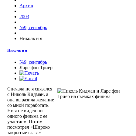
|
Архив
|
2003
|
№9, сентябрь
|
Николь и я
Николь и я
№9, сентябрь
Ларс фон Триер
Сначала не я связался
с Николь Кидман, а
она выразила желание
со мной поработать.
Но я не видел ни
одного фильма с ее
участием. Потом
посмотрел «Широко
закрытые глаза»