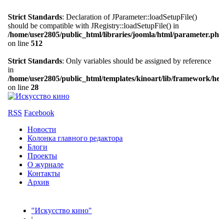
Strict Standards
: Declaration of JParameter::loadSetupFile()
should be compatible with JRegistry::loadSetupFile() in
/home/user2805/public_html/libraries/joomla/html/parameter.p
on line
512
Strict Standards
: Only variables should be assigned by reference
in
/home/user2805/public_html/templates/kinoart/lib/framework/h
on line
28
RSS
Facebook
Новости
Колонка главного редактора
Блоги
Проекты
О журнале
Контакты
Архив
"Искусство кино"