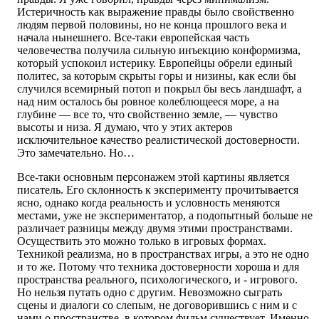
Истеричность как выражение правды было свойственно
людям первой половины, но не конца прошлого века и
начала нынешнего. Все-таки европейская часть
человечества получила сильную инъекцию конформизма,
который успокоил истерику. Европейцы обрели единый
политес, за которым скрыты горы и низины, как если бы
случился всемирный потоп и покрыл бы весь ландшафт, а
над ним осталось бы ровное колеблющееся море, а на
глубине — все то, что свойственно земле, — чувство
высоты и низа. Я думаю, что у этих актеров
исключительное качество реалистической достоверности.
Это замечательно. Но…
Все-таки основным персонажем этой картины является
писатель. Его склонность к эксперименту прочитывается
ясно, однако когда реальность и условность меняются
местами, уже не экспериментатор, а подопытный больше не
различает разницы между двумя этими пространствами.
Осуществить это можно только в игровых формах.
Техникой реализма, но в пространствах игры, а это не одно
и то же. Потому что техника достоверности хороша и для
пространства реального, психологического, и - игрового.
Но нельзя путать одно с другим. Невозможно сыграть
сцены и диалоги со слепым, не договорившись с ним и с
нами о пространстве, в котором фильм существует. Именно