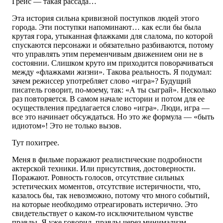
Грейс — такая рассада…
Эта история сильна кривизной поступков людей этого
города. Эти поступки напоминают… как если бы была
крутая гора, утыканная флажками для слалома, по которой
спускаются персонажи и обязательно разбиваются, потому
что управлять этим переменчивым движением они не в
состоянии. Слишком круто им приходится поворачиваться
между «флажками жизни». Такова реальность. Я подумал:
зачем режиссер употребляет слово «игра»? Будущий
писатель говорит, по-моему, так: «А ты сыграй». Несколько
раз повторяется. В самом начале истории и потом для ее
осуществления предлагается слово «игра». Люди, игра —
все это начинает обсуждаться. Но это же формула — «быть
идиотом»! Это не только вызов.
Тут похитрее.
Меня в фильме поражают реалистические подробности
актерской техники. Или присутствия, достоверности.
Поражают. Ровность голосов, отсутствие сильных
эстетических моментов, отсутствие истеричности, что,
казалось бы, так невозможно, потому что много событий,
на которые необходимо отреагировать истерично. Это
свидетельствует о каком-то исключительном чувстве
правды. Я уже говорил, правды через минимализм.