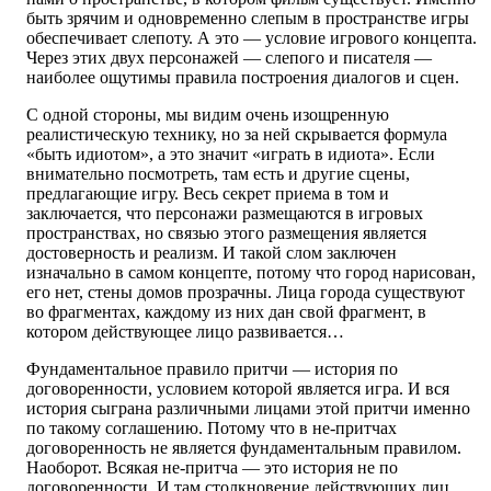
быть зрячим и одновременно слепым в пространстве игры
обеспечивает слепоту. А это — условие игрового концепта.
Через этих двух персонажей — слепого и писателя —
наиболее ощутимы правила построения диалогов и сцен.
С одной стороны, мы видим очень изощренную
реалистическую технику, но за ней скрывается формула
«быть идиотом», а это значит «играть в идиота». Если
внимательно посмотреть, там есть и другие сцены,
предлагающие игру. Весь секрет приема в том и
заключается, что персонажи размещаются в игровых
пространствах, но связью этого размещения является
достоверность и реализм. И такой слом заключен
изначально в самом концепте, потому что город нарисован,
его нет, стены домов прозрачны. Лица города существуют
во фрагментах, каждому из них дан свой фрагмент, в
котором действующее лицо развивается…
Фундаментальное правило притчи — история по
договоренности, условием которой является игра. И вся
история сыграна различными лицами этой притчи именно
по такому соглашению. Потому что в не-притчах
договоренность не является фундаментальным правилом.
Наоборот. Всякая не-притча — это история не по
договоренности. И там столкновение действующих лиц