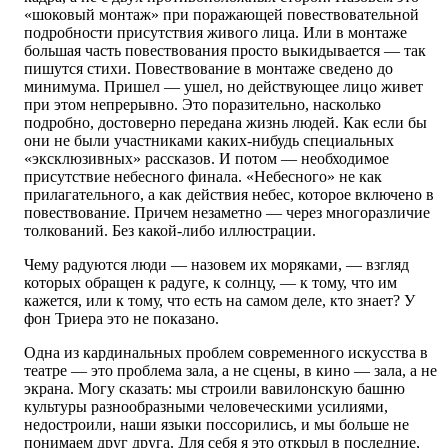
«шоковый монтаж» при поражающей повествовательной
подробности присутствия живого лица. Или в монтаже
большая часть повествования просто выкидывается — так
пишутся стихи. Повествование в монтаже сведено до
минимума. Пришел — ушел, но действующее лицо живет
при этом непрерывно. Это поразительно, насколько
подробно, достоверно передана жизнь людей. Как если бы
они не были участниками каких-нибудь специальных
«эксклюзивных» рассказов. И потом — необходимое
присутствие небесного финала. «Небесного» не как
прилагательного, а как действия небес, которое включено в
повествование. Причем незаметно — через многоразличие
толкований. Без какой-либо иллюстрации.
Чему радуются люди — назовем их моряками, — взгляд
которых обращен к радуге, к солнцу, — к тому, что им
кажется, или к тому, что есть на самом деле, кто знает? У
фон Триера это не показано.
Одна из кардинальных проблем современного искусства в
театре — это проблема зала, а не сцены, в кино — зала, а не
экрана. Могу сказать: мы строили вавилонскую башню
культуры разнообразными человеческими усилиями,
недостроили, наши языки поссорились, и мы больше не
понимаем друг друга. Для себя я это открыл в последние,