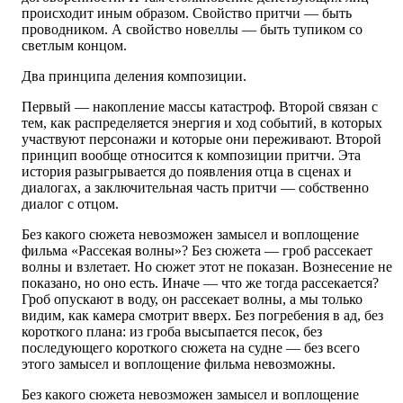
происходит иным образом. Свойство притчи — быть
проводником. А свойство новеллы — быть тупиком со
светлым концом.
Два принципа деления композиции.
Первый — накопление массы катастроф. Второй связан с
тем, как распределяется энергия и ход событий, в которых
участвуют персонажи и которые они переживают. Второй
принцип вообще относится к композиции притчи. Эта
история разыгрывается до появления отца в сценах и
диалогах, а заключительная часть притчи — собственно
диалог с отцом.
Без какого сюжета невозможен замысел и воплощение
фильма «Рассекая волны»? Без сюжета — гроб рассекает
волны и взлетает. Но сюжет этот не показан. Вознесение не
показано, но оно есть. Иначе — что же тогда рассекается?
Гроб опускают в воду, он рассекает волны, а мы только
видим, как камера смотрит вверх. Без погребения в ад, без
короткого плана: из гроба высыпается песок, без
последующего короткого сюжета на судне — без всего
этого замысел и воплощение фильма невозможны.
Без какого сюжета невозможен замысел и воплощение