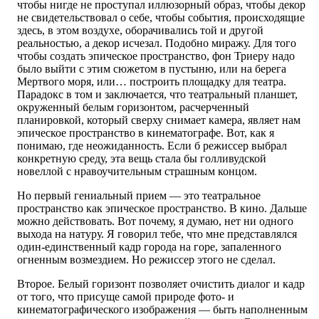
чтобы нигде не проступал иллюзорный образ, чтобы декор
не свидетельствовал о себе, чтобы события, происходящие
здесь, в этом воздухе, оборачивались той и другой
реальностью, а декор исчезал. Подобно миражу. Для того
чтобы создать эпическое пространство, фон Триеру надо
было выйти с этим сюжетом в пустыню, или на берега
Мертвого моря, или… построить площадку для театра.
Парадокс в том и заключается, что театральный планшет,
окруженный белым горизонтом, расчерченный
планировкой, который сверху снимает камера, являет нам
эпическое пространство в кинематографе. Вот, как я
понимаю, где неожиданность. Если б режиссер выбрал
конкретную среду, эта вещь стала бы голливудской
новеллой с нравоучительным страшным концом.
Но первый гениальный прием — это театральное
пространство как эпическое пространство. В кино. Дальше
можно действовать. Вот почему, я думаю, нет ни одного
выхода на натуру. Я говорил тебе, что мне представлялся
один-единственный кадр города на горе, запаленного
огненным возмездием. Но режиссер этого не сделал.
Второе. Белый горизонт позволяет очистить диалог и кадр
от того, что присуще самой природе фото- и
кинематографического изображения — быть наполненным