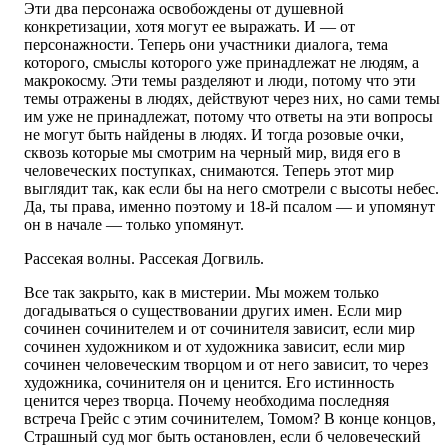
Эти два персонажа освобождены от душевной
конкретизации, хотя могут ее выражать. И — от
персонажности. Теперь они участники диалога, тема
которого, смыслы которого уже принадлежат не людям, а
макрокосму. Эти темы разделяют и люди, потому что эти
темы отражены в людях, действуют через них, но сами темы
им уже не принадлежат, потому что ответы на эти вопросы
не могут быть найдены в людях. И тогда розовые очки,
сквозь которые мы смотрим на черный мир, видя его в
человеческих поступках, снимаются. Теперь этот мир
выглядит так, как если бы на него смотрели с высоты небес.
Да, ты права, именно поэтому и 18-й псалом — и упомянут
он в начале — только упомянут.
Рассекая волны. Рассекая Догвиль.
Все так закрыто, как в мистерии. Мы можем только
догадываться о существовании других имен. Если мир
сочинен сочинителем и от сочинителя зависит, если мир
сочинен художником и от художника зависит, если мир
сочинен человеческим творцом и от него зависит, то через
художника, сочинителя он и ценится. Его истинность
ценится через творца. Почему необходима последняя
встреча Грейс с этим сочинителем, Томом? В конце концов,
Страшный суд мог быть остановлен, если б человеческий