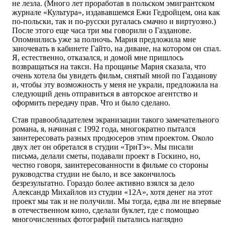
не лезла. (Много лет проработав в польском эмигрантском
журнале «Культура», издававшемся Ежи Гедройцем, она как
по-польски, так и по-русски ругалась смачно и виртуозно.)
После этого еще часа три мы говорили о Газданове.
Опомнились уже за полночь. Мария предложила мне
заночевать в кабинете Гайто, на диване, на котором он спал.
Я, естественно, отказался, и домой мне пришлось
возвращаться на такси. На прощанье Мария сказала, что
очень хотела бы увидеть фильм, снятый мной по Газданову
и, чтобы эту возможность у меня не украли, предложила на
следующий день отправиться в авторское агентство и
оформить передачу прав. Что и было сделано.
Став правообладателем экранизации такого замечательного
романа, я, начиная с 1992 года, многократно пытался
заинтересовать разных продюсеров этим проектом. Около
двух лет он обретался в студии «ТриТэ». Мы писали
письма, делали сметы, подавали проект в Госкино, но,
честно говоря, заинтересованности в фильме со стороны
руководства студии не было, и все закончилось
безрезультатно. Гораздо более активно взялся за дело
Александр Михайлов из студии «12А», хотя денег на этот
проект мы так и не получили. Мы тогда, едва ли не впервые
в отечественном кино, сделали буклет, где с помощью
многочисленных фотографий пытались наглядно