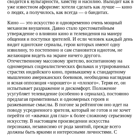
сводится к вульгарности, хамству и насилию. Выходит как в
уже известном афоризме: хотели сделать как лучше — кино
о людях, а получилось, как всегда — о бандитах.
Кино — это искусство и одновременно очень мощный
механизм внушения. Давно стало хрестоматийным
утверждение о влиянии кино и телевидения на манеру
общения и поступки зрителей. И если человек каждый день
видит идиотские сериалы, герои которых имеют одну
извилину, то постепенно и сам становится идиотом, не
желающим видеть на экране ничего другого.
Отечественному массовому зрителю, воспитанному на
одномерных соцреалистических фильмах и утрированных
страстях индийского кино, привыкшему к стандартному
мышлению американских боевиков, необходима наглядная
и ясная оппозиция «хорошего» и «плохого». Теряя ее, он
испытывает раздражение и дискомфорт. Положение
усугубляет телевидение (особенно в сериалах), постоянно
предлагая примитивных и одномерных героев и
разжеванные смыслы. В погоне за рейтингом оно идет на
поводу усредненного зрителя, который не готов и не хочет
перейти от «жвачки для глаз» к более сложному серьезному
искусству. В настоящем произведении искусства
персонажи, независимо от рода занятий, прежде всего
должны быть яркими и интересными личностями. С