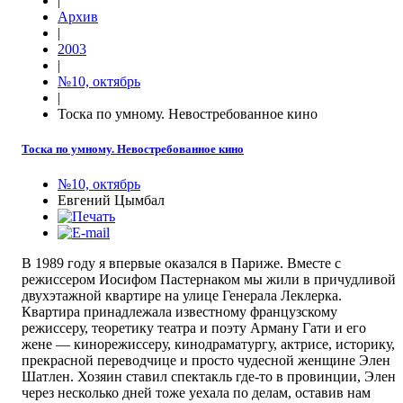
|
Архив
|
2003
|
№10, октябрь
|
Тоска по умному. Невостребованное кино
Тоска по умному. Невостребованное кино
№10, октябрь
Евгений Цымбал
В 1989 году я впервые оказался в Париже. Вместе с
режиссером Иосифом Пастернаком мы жили в причудливой
двухэтажной квартире на улице Генерала Леклерка.
Квартира принадлежала известному французскому
режиссеру, теоретику театра и поэту Арману Гати и его
жене — кинорежиссеру, кинодраматургу, актрисе, историку,
прекрасной переводчице и просто чудесной женщине Элен
Шатлен. Хозяин ставил спектакль где-то в провинции, Элен
через несколько дней тоже уехала по делам, оставив нам