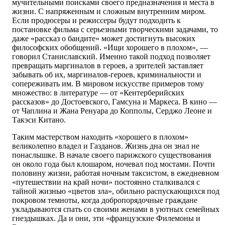
мучительными поисками своего предназначения и места в
жизни. С напряженным и сложным внутренним миром.
Если продюсеры и режиссеры будут подходить к
постановке фильма с серьезными творческими задачами, то
даже «рассказ о бандите» может достигнуть высоких
философских обобщений. «Ищи хорошего в плохом», —
говорил Станиславский. Именно такой подход позволяет
превращать маргиналов в героев, а зрителей заставляет
забывать об их, маргиналов-героев, криминальности и
сопереживать им. В мировом искусстве примеров тому
множество: в литературе — от «Кентерберийских
рассказов» до Достоевского, Гамсуна и Маркеса. В кино —
от Чаплина и Жана Ренуара до Копполы, Серджо Леоне и
Такэси Китано.
Таким мастерством находить «хорошего в плохом»
великолепно владел и Газданов. Жизнь дна он знал не
понаслышке. В начале своего парижского существования
он около года был клошаром, ночевал под мостами. Почти
половину жизни, работая ночным таксистом, в ежедневном
«путешествии на край ночи» постоянно сталкивался с
тайной жизнью «цветов зла», обильно распускающихся под
покровом темноты, когда добропорядочные граждане
укладываются спать со своими женами в уютных семейных
гнездышках. Да и они, эти «французские Филемоны и