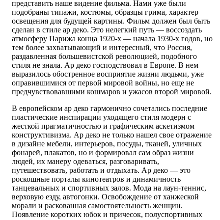
представить наше видение фильма. Нами уже были
подобраны типажи, костюмы, образцы грима, характер
освещения для будущей картины. Фильм должен был быть
сделан в стиле ар деко. Это нелегкий путь — воссоздать
атмосферу Парижа конца 1920-х — начала 1930-х годов, но
тем более захватывающий и интересный, что Россия,
раздавленная большевистской революцией, подобного
стиля не знала. Ар деко господствовал в Европе. В нем
выразилось обостренное восприятие жизни людьми, уже
оправившимися от первой мировой войны, но еще не
предчувствовавшими кошмаров и ужасов второй мировой.
В европейском ар деко гармонично сочетались последние
пластические инспирации уходящего стиля модерн с
жесткой прагматичностью и графическим аскетизмом
конструктивизма. Ар деко не только нашел свое отражение
в дизайне мебели, интерьеров, посуды, тканей, уличных
фонарей, плакатов, но и формировал сам образ жизни
людей, их манеру одеваться, разговаривать,
путешествовать, работать и отдыхать. Ар деко — это
роскошные порталы кинотеатров и динамичность
танцевальных и спортивных залов. Мода на лаун-теннис,
верховую езду, автогонки. Освобождение от ханжеской
морали и раскованная самостоятельность женщин.
Появление коротких юбок и причесок, полуспортивных