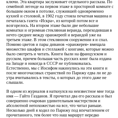
ключи. Эта квартира заслуживает отдельного рассказа. По
семейной легенде на первом этаже в просторной комнате с
большим окном в потолке, служившей одновременно
кухней и столовой, в 1902 году стояла печатная машина и
печаталась газета «Искра», из которой потом все и
возгорелось. На втором этаже были две небольшие
комнатки и огромная стеклянная веранда, переходившая в
нечто среднее между оранжереей и верандой уже на
третьем этаже. В этом стеклянном сооружении я и спал.
Помимо цветов и пары диванов «оранжерея» вмещала
множество шкафов и стеллажей с книгами, которые можно
было смотреть и читать. Книги были на французском и
русском, причем большая часть русских книг была издана
на Западе и никогда в СССР не публиковалась.
Естественно, мы с Иосифом накинулись на эти книги и
после многочасовых странствий по Парижу едва ли не до
утра вчитывались в тексты, о которых до этого даже не
слышали.
В одном из журналов я наткнулся на неизвестное мне тогда
имя — Гайто Газданов. Я прочитал два его рассказа и был
совершенно очарован удивительным мастерством и
абсолютной непохожестью на все, что читал раньше.
Несколько дней я ходил по Парижу под впечатлением от
прочитанного, тем более что наш маршрут нередко