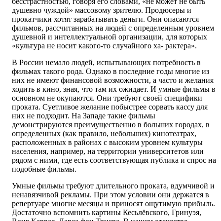
бесстрастностью, говоря его словами, «не может не быть
душевно чуждой» массовому зрителю. Продюсеры и
прокатчики хотят зарабатывать деньги. Они опасаются
фильмов, рассчитанных на людей с определенным уровнем
душевной и интеллектуальной организации, для которых
«культура не носит какого-то случайного ха- рактера».
В России немало людей, испытывающих потребность в
фильмах такого рода. Однако в последние годы многие из
них не имеют финансовой возможности, а часто и желания
ходить в кино, зная, что там их ожидает. И умные фильмы в
основном не окупаются. Они требуют своей специфики
проката. Суетливое желание побыстрее сорвать кассу для
них не подходит. На Западе такие фильмы
демонстрируются преимущественно в больших городах, в
определенных (как правило, небольших) кинотеатрах,
расположенных в районах с высоким уровнем культуры
населения, например, на территории университетов или
рядом с ними, где есть соответствующая публика и спрос на
подобные фильмы.
Умные фильмы требуют длительного проката, вдумчивой и
ненавязчивой рекламы. При этом условии они держатся в
репертуаре многие месяцы и приносят ощутимую прибыль.
Достаточно вспомнить картины Кесьлёвского, Гринуэя,