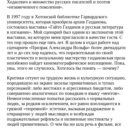
Ходасевич и множество русских писателей и поэтов
«незамеченного поколения».
В 1997 году в Хотонской библиотеке Гарвардского
университета, которая приобрела архив Газданова,
состоялась выставка «Гайто Газданов и русская литература
в изгнании». Мой сценарий был одним из экспонатов этой
выставки, на которую меня пригласили в качестве гостя. С
тех пор прошло еще пять лет. В целом я отдал работе над
сценарием «Призрак Александра Вольфа» более двенадцати
лет и до сих пор надеюсь, что поразительная по своей
пластичности и визуальному мастерству газдановская проза
неизбежно найдет кинематографическое воплощение. Пока,
увы, этого не случилось. Хотелось бы понять — почему?
Критики сетуют на трудную жизнь и культурную ситуацию,
породившую на экране засилье примитивных и тупых
персонажей: либо жестоких и агрессивных бандитов, либо
совершенно аналогичных по повадкам и языку «ментов».
Немногочисленные попытки рассказать о нормальных
людях, за редким исключением, все равно воплощаются в
грязной «тюремной» эстетике, вызывая раздражение и
отвращение у людей мыслящих и возбуждая
подражательные рефлексы и низменные инстинкты у
людей примитивных. О чем бы ни шла речь в фильме, все