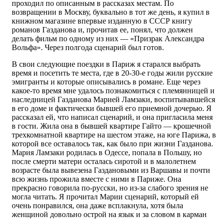
проходил по описанным в рассказах местам. По
возвращении в Москву, буквально в тот же день, я купил в
книжном магазине впервые изданную в СССР книгу
романов Газданова и, прочитав ее, понял, что должен
делать фильм по одному из них — «Призрак Александра
Вольфа». Через полгода сценарий был готов.
В свои следующие поездки в Париж я старался выбрать
время и посетить те места, где в 20-30-е годы жили русские
эмигранты и которые описывались в романе. Еще через
какое-то время мне удалось познакомиться с племянницей и
наследницей Газданова Марией Ламзаки, воспитывавшейся
в его доме и фактически бывшей его приемной дочерью. Я
рассказал ей, что написал сценарий, и она пригласила меня
в гости. Жила она в бывшей квартире Гайто — крошечной
трехкомнатной квартире на шестом этаже, на юге Парижа, в
которой все оставалось так, как было при жизни Газданова.
Мария Ламзаки родилась в Одессе, попала в Польшу, но
после смерти матери осталась сиротой и в малолетнем
возрасте была вывезена Газдановыми из Варшавы и почти
всю жизнь прожила вместе с ними в Париже. Она
прекрасно говорила по-русски, но из-за слабого зрения не
могла читать. Я прочитал Марии сценарий, который ей
очень понравился, она даже всплакнула, хотя была
женщиной довольно острой на язык и за словом в карман