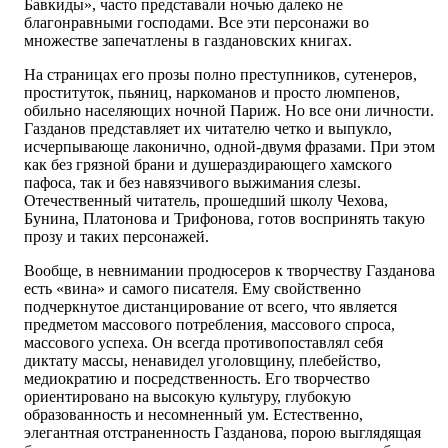
Бавкиды», часто представали ночью далеко не
благонравными господами. Все эти персонажи во
множестве запечатлены в газдановских книгах.
На страницах его прозы полно преступников, сутенеров,
проституток, пьяниц, наркоманов и просто люмпенов,
обильно населяющих ночной Париж. Но все они личности.
Газданов представляет их читателю четко и выпукло,
исчерпывающе лаконично, одной-двумя фразами. При этом
как без грязной брани и душераздирающего хамского
пафоса, так и без навязчивого выжимания слезы.
Отечественный читатель, прошедший школу Чехова,
Бунина, Платонова и Трифонова, готов воспринять такую
прозу и таких персонажей.
Вообще, в невнимании продюсеров к творчеству Газданова
есть «вина» и самого писателя. Ему свойственно
подчеркнутое дистанцирование от всего, что является
предметом массового потребления, массового спроса,
массового успеха. Он всегда противопоставлял себя
диктату массы, ненавидел уголовщину, плебейство,
медиократию и посредственность. Его творчество
ориентировано на высокую культуру, глубокую
образованность и несомненный ум. Естественно,
элегантная отстраненность Газданова, порою выглядящая