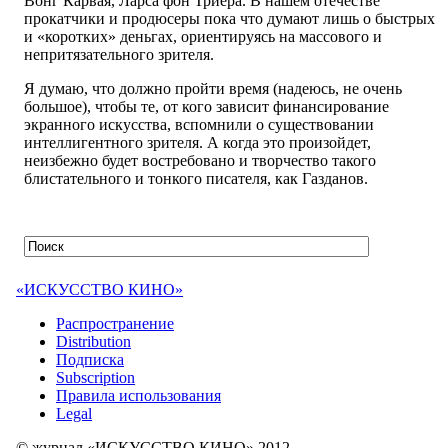
Вонг Карвая, Ларса фон Триера. В нашем отечестве
прокатчики и продюсеры пока что думают лишь о быстрых
и «коротких» деньгах, ориентируясь на массового и
непритязательного зрителя.
Я думаю, что должно пройти время (надеюсь, не очень
большое), чтобы те, от кого зависит финансирование
экранного искусства, вспомнили о существовании
интеллигентного зрителя. А когда это произойдет,
неизбежно будет востребовано и творчество такого
блистательного и тонкого писателя, как Газданов.
«ИСКУССТВО КИНО»
Распространение
Distribution
Подписка
Subscription
Правила использования
Legal
© журнал «ИСКУССТВО КИНО» 2012