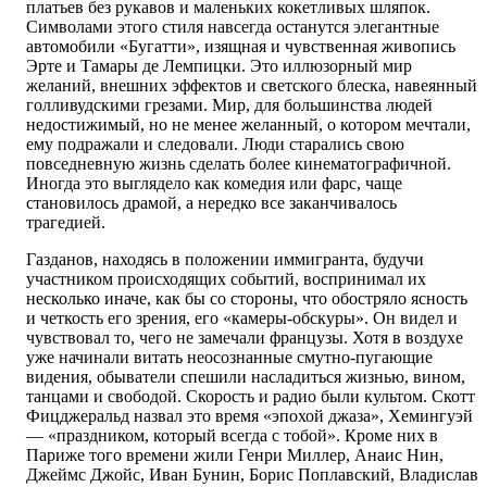
платьев без рукавов и маленьких кокетливых шляпок.
Символами этого стиля навсегда останутся элегантные
автомобили «Бугатти», изящная и чувственная живопись
Эрте и Тамары де Лемпицки. Это иллюзорный мир
желаний, внешних эффектов и светского блеска, навеянный
голливудскими грезами. Мир, для большинства людей
недостижимый, но не менее желанный, о котором мечтали,
ему подражали и следовали. Люди старались свою
повседневную жизнь сделать более кинематографичной.
Иногда это выглядело как комедия или фарс, чаще
становилось драмой, а нередко все заканчивалось
трагедией.
Газданов, находясь в положении иммигранта, будучи
участником происходящих событий, воспринимал их
несколько иначе, как бы со стороны, что обостряло ясность
и четкость его зрения, его «камеры-обскуры». Он видел и
чувствовал то, чего не замечали французы. Хотя в воздухе
уже начинали витать неосознанные смутно-пугающие
видения, обыватели спешили насладиться жизнью, вином,
танцами и свободой. Скорость и радио были культом. Скотт
Фицджеральд назвал это время «эпохой джаза», Хемингуэй
— «праздником, который всегда с тобой». Кроме них в
Париже того времени жили Генри Миллер, Анаис Нин,
Джеймс Джойс, Иван Бунин, Борис Поплавский, Владислав