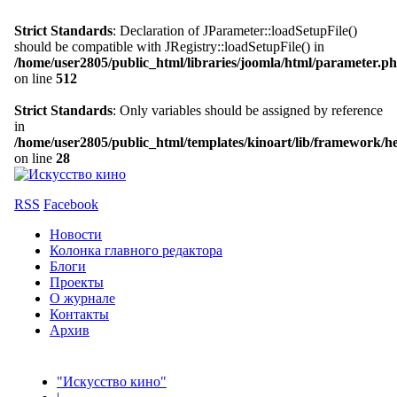
Strict Standards
: Declaration of JParameter::loadSetupFile()
should be compatible with JRegistry::loadSetupFile() in
/home/user2805/public_html/libraries/joomla/html/parameter.p
on line
512
Strict Standards
: Only variables should be assigned by reference
in
/home/user2805/public_html/templates/kinoart/lib/framework/h
on line
28
RSS
Facebook
Новости
Колонка главного редактора
Блоги
Проекты
О журнале
Контакты
Архив
"Искусство кино"