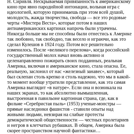
Н. Сиривля. Нескрываемая привязанность к американскому
кино при явно пародийной интонации, вольная игра с
идеологией, которую принимаешь при этом всей душой,
молодость, жажда творчества, свобода — все это родовые
черты «Мистера Веста», которые потом в наших
антиамериканских картинах напрочь были утрачены.
Никогда больше мы не способны были отнестись к Америке
так любовно, так свободно, так весело и играючи, как это
сделал Кулешов в 1924 году. Потом все решительно
изменилось. После «великого перелома», когда российский
государственный молох начал вновь активно и
целенаправленно пожирать своих подданных, реальная
Америка, включая и американское кино, стала опасна. Ее,
реальную, заслонил от нас «железный занавес», который
был склепан столь крепко и столь надежно, что мы в какой-
то момент вообще утратили представление, как эта самая
Америка выглядит «в натуре». Если она и возникала на
наших экранах, то как абсолютно вымышленная,
выстроенная в павильоне картонная страна, где, как в
фильме «Серебристая пыль» (1953) ученые-монстры —
прямые наследники фашистов - ставили опыты над
живыми людьми, невзирая на слабые протесты
демократической общественности — честных пролетариев
и негров в клетчатых рубашках. В общем, Америка была
скорее пространством научной фантастики…