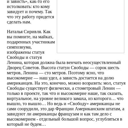
и зависть», как-то его
истолковать: кто кому
завидует и почему. Так
что эту работу придется
сделать нам.
Наталья Сиривля. Как
вы помните, на майках,
подаренных участникам
симпозиума,
изображены статуя
Свободы и статуя
Ленина, которая должна была венчать неосуществленный
Дворец Советов. Высота статуи Свободы — сорок шесть
метров, Ленина — сто метров. Поэтому ясно, что
высокомерие — наш удел, а зависть достается на долю
американцев. На это, конечно, можно возразить: мол, статуя
Свободы существует физически, а стометровый Ленин —
только в проекте, так что и высокомерие наше, так сказать,
виртуальное, на уровне великого замаха, из которого… что
вышло, то вышло… Но ведь и «Свободу» американцы не
сами соорудили, это дар Франции Американским штатам, а
завидуют ли американцы французам и как там дело с
высокомерием - отдельный большой вопрос, углубляться в
который не будем…