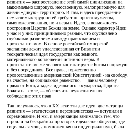
развития — распространение этой самой цивилизации на
максимально широкую, неосвоенную, малопригодную для
жизни «дикую» территорию. И там, и здесь преодоление
немыслимых трудностей требует не просто мужества,
самопожертвования, но и веры в Идею, в возможность
построения Царства Божия на земле. Однако характер Идеи
у нас и у них принципиально разный, что обусловлено
глубокими различиями между православием и
протестантизмом. В основе российской имперской
экспансии лежит унаследованная от Византии
теократическая идея государства как земного,
материального воплощения истинной веры. В
протестантизме же человек контактирует с Богом напрямую
и без посредников. Все права, торжественно
провозглашенные американской Конституцией - на свободу,
на счастье, на социальное равенство, — даны человеку
прямо от Бога, а задача идеального государства, Царства
Божия на земле, — обеспечить неукоснительное
соблюдение этих прав.
Так получилось, что в ХХ веке эти две идеи, две матрицы
развития — этатистская и персоналистская — вступили в
соревнование. И мы, и американцы занимались тем, что
строили на бескрайних просторах идеальное общество, где
социальная мощь, помноженная на индустриальную, была