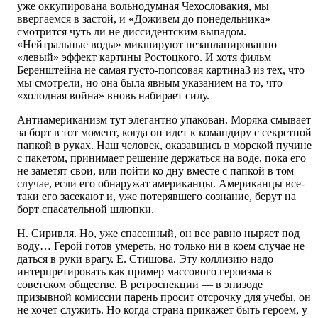
уже оккупирована вольнодумная Чехословакия, мы
ввергаемся в застой, и «Доживем до понедельника»
смотрится чуть ли не диссидентским выпадом.
«Нейтральные воды» микшируют незапланированно
«левый» эффект картины Ростоцкого. И хотя фильм
Беренштейна не самая густо-попсовая картина3 из тех, что
мы смотрели, но она была явным указанием на то, что
«холодная война» вновь набирает силу.
Антиамериканизм тут элегантно упакован. Моряка смывает
за борт в тот момент, когда он идет к командиру с секретной
папкой в руках. Наш человек, оказавшись в морской пучине
с пакетом, принимает решение держаться на воде, пока его
не заметят свои, или пойти ко дну вместе с папкой в том
случае, если его обнаружат американцы. Американцы все-
таки его засекают и, уже потерявшего сознание, берут на
борт спасательной шлюпки.
Н. Сиривля. Но, уже спасенный, он все равно ныряет под
воду… Герой готов умереть, но только ни в коем случае не
даться в руки врагу. Е. Стишова. Эту коллизию надо
интерпретировать как пример массового героизма в
советском обществе. В ретроспекции — в эпизоде
призывной комиссии парень просит отсрочку для учебы, он
не хочет служить. Но когда страна прикажет быть героем, у