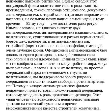
неизменно высоким рейтингом. Однако сегодня этот
популярный фильм видится мне своего рода этапным
произведением, точкой перехода официозного, дежурного
антиамериканизма, который мало затрагивал широкие слои
населения, на больную почву национальной идеи, к тому
времени — 85-му году — уже достаточно разогретую.
Иными словами, я выдвигаю гипотезу двух
антиамериканизмов: антиамериканизма наднационального,
политического, существовавшего в рамках перманентной
борьбы двух идеологий, и антиамериканизма как
стихийной формы национальной ксенофобии, имеющей
очень глубокие корни. Официозный антиамериканизм был
довольно строго ранжирован, там действовали свои
технологии и свои идеологемы. Главная фишка была такая:
мы не одобряем капиталистическое устройство мира, «акул
империализма», власти США и их политику, но простой
американский народ не смешиваем с гнусными
политиканами, мы поддерживаем борьбу рядовых
американцев за политические свободы, против апартеида
etc. Потому в каждом антиамериканском фильме
непременно присутствовал положительный американец,
которому отводилась роль протагониста-резонера. Этот
«наш человек» по возможности ненавязчиво указывал
зрителю на советский гуманизм и прочие
высоконравственные качества строителей коммунизма.