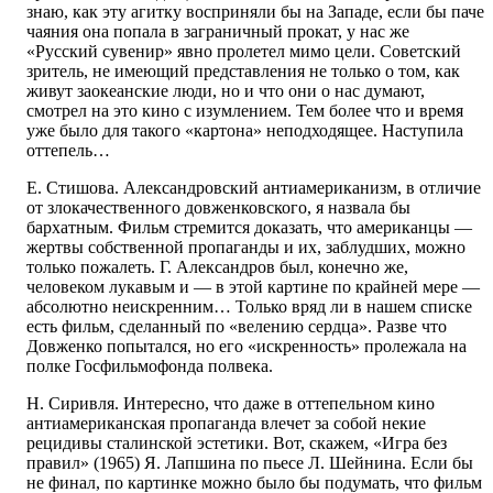
знаю, как эту агитку восприняли бы на Западе, если бы паче
чаяния она попала в заграничный прокат, у нас же
«Русский сувенир» явно пролетел мимо цели. Советский
зритель, не имеющий представления не только о том, как
живут заокеанские люди, но и что они о нас думают,
смотрел на это кино с изумлением. Тем более что и время
уже было для такого «картона» неподходящее. Наступила
оттепель…
Е. Стишова. Александровский антиамериканизм, в отличие
от злокачественного довженковского, я назвала бы
бархатным. Фильм стремится доказать, что американцы —
жертвы собственной пропаганды и их, заблудших, можно
только пожалеть. Г. Александров был, конечно же,
человеком лукавым и — в этой картине по крайней мере —
абсолютно неискренним… Только вряд ли в нашем списке
есть фильм, сделанный по «велению сердца». Разве что
Довженко попытался, но его «искренность» пролежала на
полке Госфильмофонда полвека.
Н. Сиривля. Интересно, что даже в оттепельном кино
антиамериканская пропаганда влечет за собой некие
рецидивы сталинской эстетики. Вот, скажем, «Игра без
правил» (1965) Я. Лапшина по пьесе Л. Шейнина. Если бы
не финал, по картинке можно было бы подумать, что фильм