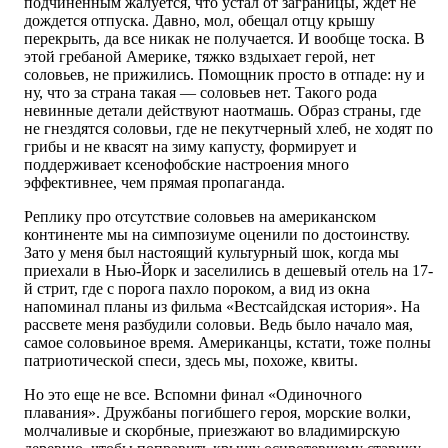
подчиненным жалуется, что устал от заграницы, ждет не
дождется отпуска. Давно, мол, обещал отцу крышу
перекрыть, да все никак не получается. И вообще тоска. В
этой гребаной Америке, тяжко вздыхает герой, нет
соловьев, не прижились. Помощник просто в отпаде: ну и
ну, что за страна такая — соловьев нет. Такого рода
невинные детали действуют наотмашь. Образ страны, где
не гнездятся соловьи, где не пекутчерный хлеб, не ходят по
грибы и не квасят на зиму капусту, формирует и
поддерживает ксенофобские настроения много
эффективнее, чем прямая пропаганда.
Реплику про отсутствие соловьев на американском
континенте мы на симпозиуме оценили по достоинству.
Зато у меня был настоящий культурный шок, когда мы
приехали в Нью-Йорк и заселились в дешевый отель на 17-
й стрит, где с порога пахло пороком, а вид из окна
напоминал планы из фильма «Вестсайдская история». На
рассвете меня разбудили соловьи. Ведь было начало мая,
самое соловьиное время. Американцы, кстати, тоже полны
патриотической спеси, здесь мы, похоже, квиты.
Но это еще не все. Вспомни финал «Одиночного
плавания». Дружбаны погибшего героя, морские волки,
молчаливые и скорбные, приезжают во владимирскую