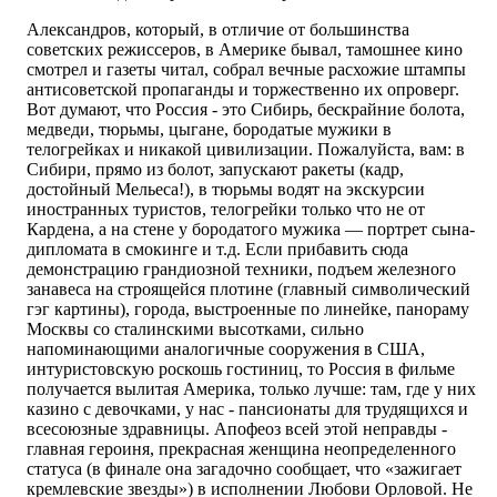
Александров, который, в отличие от большинства
советских режиссеров, в Америке бывал, тамошнее кино
смотрел и газеты читал, собрал вечные расхожие штампы
антисоветской пропаганды и торжественно их опроверг.
Вот думают, что Россия - это Сибирь, бескрайние болота,
медведи, тюрьмы, цыгане, бородатые мужики в
телогрейках и никакой цивилизации. Пожалуйста, вам: в
Сибири, прямо из болот, запускают ракеты (кадр,
достойный Мельеса!), в тюрьмы водят на экскурсии
иностранных туристов, телогрейки только что не от
Кардена, а на стене у бородатого мужика — портрет сына-
дипломата в смокинге и т.д. Если прибавить сюда
демонстрацию грандиозной техники, подъем железного
занавеса на строящейся плотине (главный символический
гэг картины), города, выстроенные по линейке, панораму
Москвы со сталинскими высотками, сильно
напоминающими аналогичные сооружения в США,
интуристовскую роскошь гостиниц, то Россия в фильме
получается вылитая Америка, только лучше: там, где у них
казино с девочками, у нас - пансионаты для трудящихся и
всесоюзные здравницы. Апофеоз всей этой неправды -
главная героиня, прекрасная женщина неопределенного
статуса (в финале она загадочно сообщает, что «зажигает
кремлевские звезды») в исполнении Любови Орловой. Не