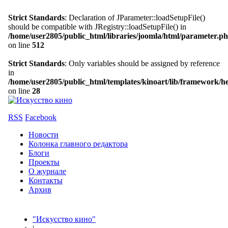
Strict Standards
: Declaration of JParameter::loadSetupFile()
should be compatible with JRegistry::loadSetupFile() in
/home/user2805/public_html/libraries/joomla/html/parameter.p
on line
512
Strict Standards
: Only variables should be assigned by reference
in
/home/user2805/public_html/templates/kinoart/lib/framework/h
on line
28
RSS
Facebook
Новости
Колонка главного редактора
Блоги
Проекты
О журнале
Контакты
Архив
"Искусство кино"