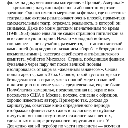
фильм на документальном материале. «Прощай, Америка!»
— крикливое, натужно пафосное и абсолютно мертвое
зрелище. Однако именно мертвечина фильма, где известные
театральные актеры разыгрывают очень плохой, прямо-таки
самодеятельный театр, отражала реальность, в которой он
снимался. Даже по моим детским впечатлениям то время
(1948-1953) было едва ли не самой страшной пятилеткой за
всю советскую историю. Начало «холодной войны»,
совпавшее — не случайно, разумеется, — с антисемитской
кампанией (под кодовым названием «борьба с безродными
космополитами»), расстрел еврейского антифашистского
комитета, убийство Михоэлса. Страна, победившая фашизм,
буквально через пару лет после великой победы
изолировалась от мира за «железным занавесом». Снова
пошли аресты, как в 37-м. Словом, такой густоты мрака и
безнадежности в стране, уже в полной мере познавшей
инквизицию и прочие ужасы средневековья, еще не было.
Полублатная камарилья, представленная на экране как
посольство США в Москве, похоже, списана с образцов,
хорошо известных автору. Примерно так, доходя до
карикатуры, советское кино определенного периода
изображало фашистских гадов в их логове, но публике
ничуть не мешало отсутствие психологизма в лентах,
сделанных в жанре ритуального поругания врага. У
Довженко явный перебор по части ненависти — все-таки