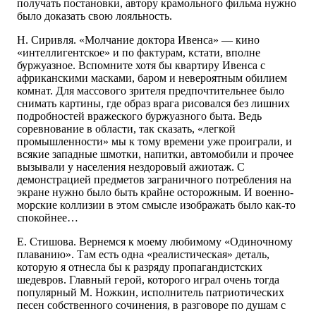
получать постановки, автору крамольного фильма нужно
было доказать свою лояльность.
Н. Сиривля. «Молчание доктора Ивенса» — кино
«интеллигентское» и по фактурам, кстати, вполне
буржуазное. Вспомните хотя бы квартиру Ивенса с
африканскими масками, баром и невероятным обилием
комнат. Для массового зрителя предпочтительнее было
снимать картины, где образ врага рисовался без лишних
подробностей вражеского буржуазного быта. Ведь
соревнование в области, так сказать, «легкой
промышленности» мы к тому времени уже проиграли, и
всякие западные шмотки, напитки, автомобили и прочее
вызывали у населения нездоровый ажиотаж. С
демонстрацией предметов заграничного потребления на
экране нужно было быть крайне осторожным. И военно-
морские коллизии в этом смысле изображать было как-то
спокойнее…
Е. Стишова. Вернемся к моему любимому «Одиночному
плаванию». Там есть одна «реалистическая» деталь,
которую я отнесла бы к разряду пропагандистских
шедевров. Главный герой, которого играл очень тогда
популярный М. Ножкин, исполнитель патриотических
песен собственного сочинения, в разговоре по душам с