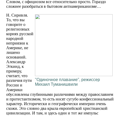
Словом, с официозом все относительно просто. Гораздо
сложнее разобраться в бытовом антиамериканизме…
Н. Сиривля.
То, что вы
говорите о
религиозных
корнях русской
народной
неприязни к
Америке, не
лишено
оснований.
Александр
Эткинд, к
примеру,
считает, что
"Одиночное плавание", режиссер
различия пути
Михаил Туманишвили
России и
Америки
обусловлены глубинными различиями между православием
и протестантизмом, то есть носят сугубо конфессиональный
характер. Исторически и географически империи очень
схожи. Это словно два крыла европейской христианской
цивилизации. И там, и здесь один и тот же импульс