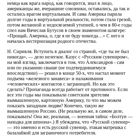
немца как врага народ, как говорится, знал в лицо,
американцы же, вчерашние союзники, оставались, да так и
остались врагом виртуальным. И сама Америка парила
долгие годы в виртуальной реальности, потом стала грезой,
потом желанной и недосягаемой утопией, о чем в 80-е годы
спел нам Вячеслав Бутусов в своем знаменитом шлягере:
«Прощай, Америка, о, где я не буду никогда…» С него и
началась вестернизация родного отечества.
Н. Сиривля. Вступить в диалог со страной, «где ты не был
никогда», — дело нелегкое. Казус с «Русским сувениром»,
на мой взгляд, заключается в том, что Александров - сам
или по указанию свыше (не подтвердившемуся
впоследствии) — решил в конце 50-х, что настал момент
подъема «железного занавеса» и налаживания
«человеческих» контактов с заграницей. Но как это
сделать? Пропаганда всегда работает от противного. Если
все эти годы мы показывали советским зрителям
вымышленную, картонную Америку, то что мы можем
показать западным людям? Конечно, такую же
вымышленную Россию. (Не реальную же, в самом деле,
показывать! Она же, реальная, — военная тайна: «Болтун —
находка для шпиона».) Я убеждена, что «Русский сувенир»
— это именно и есть русский сувенир, этакая матрешка с
балалайкой для заграничного потребителя.