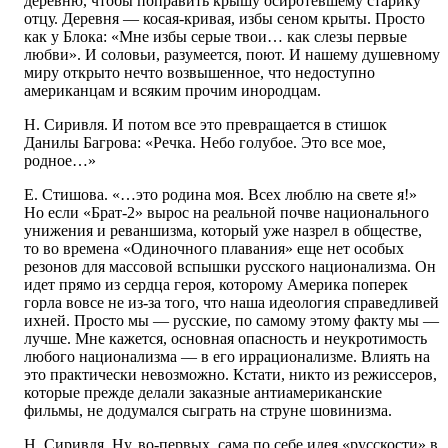
деревню, чтобы поправить крышу осиротевшему старику
отцу. Деревня — косая-кривая, избы сеном крыты. Просто
как у Блока: «Мне избы серые твои… как слезы первые
любви». И соловьи, разумеется, поют. И нашему душевному
миру открыто нечто возвышенное, что недоступно
американцам и всяким прочим инородцам.
Н. Сиривля. И потом все это превращается в стишок
Данилы Багрова: «Речка. Небо голубое. Это все мое,
родное…»
Е. Стишова. «…это родина моя. Всех люблю на свете я!»
Но если «Брат-2» вырос на реальной почве национального
унижения и реваншизма, который уже назрел в обществе,
то во времена «Одиночного плавания» еще нет особых
резонов для массовой вспышки русского национализма. Он
идет прямо из сердца героя, которому Америка поперек
горла вовсе не из-за того, что наша идеология справедливей
ихней. Просто мы — русские, по самому этому факту мы —
лучше. Мне кажется, основная опасность и неукротимость
любого национализма — в его иррационализме. Влиять на
это практически невозможно. Кстати, никто из режиссеров,
которые прежде делали заказные антиамериканские
фильмы, не додумался сыграть на струне шовинизма.
Н. Сиривля. Ну, во-первых, сама по себе идея «русскости» в