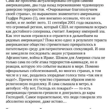
Сама же проблема актуализирована сегодня самими
американцами, два года назад пережившими чудовищную
диверсию террористов. «Очарованные благополучием
своей страны», по выражению знаменитого американца
Годфри Реджио (1), они внезапно осознали, что их не
любят, и не любят люто. 11 сентября 2001 года оказалось,
что огромный регион, который США не принимали всерьез
как достойного соперника, считает Америку империей зла.
Как этот вызов отразился и отразится в дальнейшем на
рядовых американцах? Пока ясно одно: в результате теракта
американское общество стремительно превратилось в
питательную среду для патриотических спекуляций. И они
не замедлили последовать: акции устрашения в
Афганистане, война в Ираке. Шоком для Америки стала не
только сама по себе атака террористов-камикадзе, но и
реакция, которую это событие вызвало в мире. Помимо
официальных соболезнований, во многих странах, в том
числе и у нас, раздались злорадные голоса типа «так им и
надо!». Причем это чувство странным образом имело
религиозную подоплеку. Я сама слышала в метро, в
автобусе: «Ну вот, Господь их покарал!» — то есть
американцы грешили-грешили и доигрались до кары
Господней. Самое поразительное, что люди говорили это
абсолютно искренне, даже истово…