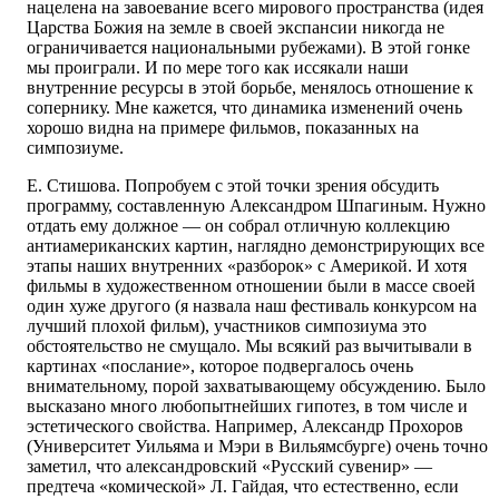
нацелена на завоевание всего мирового пространства (идея
Царства Божия на земле в своей экспансии никогда не
ограничивается национальными рубежами). В этой гонке
мы проиграли. И по мере того как иссякали наши
внутренние ресурсы в этой борьбе, менялось отношение к
сопернику. Мне кажется, что динамика изменений очень
хорошо видна на примере фильмов, показанных на
симпозиуме.
Е. Стишова. Попробуем с этой точки зрения обсудить
программу, составленную Александром Шпагиным. Нужно
отдать ему должное — он собрал отличную коллекцию
антиамериканских картин, наглядно демонстрирующих все
этапы наших внутренних «разборок» с Америкой. И хотя
фильмы в художественном отношении были в массе своей
один хуже другого (я назвала наш фестиваль конкурсом на
лучший плохой фильм), участников симпозиума это
обстоятельство не смущало. Мы всякий раз вычитывали в
картинах «послание», которое подвергалось очень
внимательному, порой захватывающему обсуждению. Было
высказано много любопытнейших гипотез, в том числе и
эстетического свойства. Например, Александр Прохоров
(Университет Уильяма и Мэри в Вильямсбурге) очень точно
заметил, что александровский «Русский сувенир» —
предтеча «комической» Л. Гайдая, что естественно, если