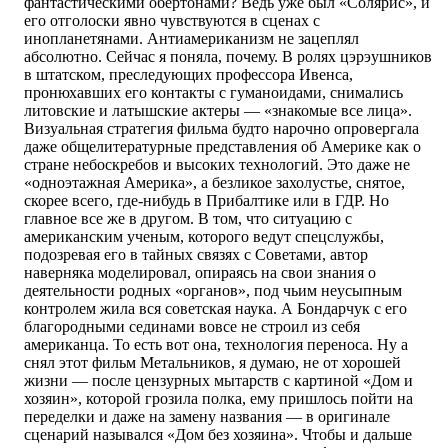
фантастическими обертонами? Ведь уже был «Солярис», и
его отголоски явно чувствуются в сценах с
инопланетянами. Антиамериканизм не зацеплял
абсолютно. Сейчас я поняла, почему. В ролях цэрэушников
в штатском, преследующих профессора Ивенса,
пронюхавших его контакты с гуманоидами, снимались
литовские и латышские актеры — «знакомые все лица».
Визуальная стратегия фильма будто нарочно опровергала
даже общелитературные представления об Америке как о
стране небоскребов и высоких технологий. Это даже не
«одноэтажная Америка», а безликое захолустье, снятое,
скорее всего, где-нибудь в Прибалтике или в ГДР. Но
главное все же в другом. В том, что ситуацию с
американским ученым, которого ведут спецслужбы,
подозревая его в тайных связях с Советами, автор
наверняка моделировал, опираясь на свои знания о
деятельности родных «органов», под чьим неусыпным
контролем жила вся советская наука. А Бондарчук с его
благородными сединами вовсе не строил из себя
американца. То есть вот она, технология переноса. Ну а
снял этот фильм Метальников, я думаю, не от хорошей
жизни — после цензурных мытарств с картиной «Дом и
хозяин», которой грозила полка, ему пришлось пойти на
переделки и даже на замену названия — в оригинале
сценарий назывался «Дом без хозяина». Чтобы и дальше