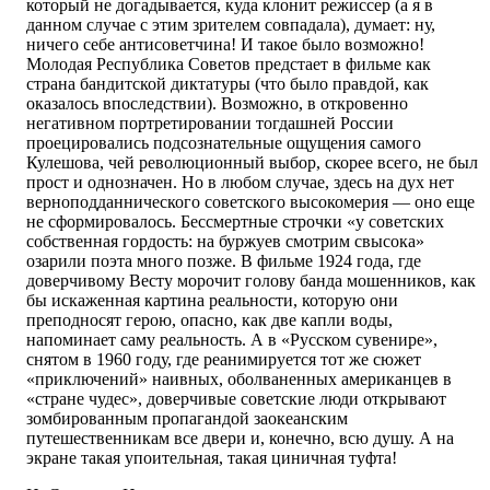
который не догадывается, куда клонит режиссер (а я в
данном случае с этим зрителем совпадала), думает: ну,
ничего себе антисоветчина! И такое было возможно!
Молодая Республика Советов предстает в фильме как
страна бандитской диктатуры (что было правдой, как
оказалось впоследствии). Возможно, в откровенно
негативном портретировании тогдашней России
проецировались подсознательные ощущения самого
Кулешова, чей революционный выбор, скорее всего, не был
прост и однозначен. Но в любом случае, здесь на дух нет
верноподданнического советского высокомерия — оно еще
не сформировалось. Бессмертные строчки «у советских
собственная гордость: на буржуев смотрим свысока»
озарили поэта много позже. В фильме 1924 года, где
доверчивому Весту морочит голову банда мошенников, как
бы искаженная картина реальности, которую они
преподносят герою, опасно, как две капли воды,
напоминает саму реальность. А в «Русском сувенире»,
снятом в 1960 году, где реанимируется тот же сюжет
«приключений» наивных, оболваненных американцев в
«стране чудес», доверчивые советские люди открывают
зомбированным пропагандой заокеанским
путешественникам все двери и, конечно, всю душу. А на
экране такая упоительная, такая циничная туфта!