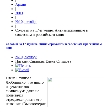
|
Архив
|
2003
|
№10, октябрь
|
Соловьи на 17-й улице. Антиамериканизм в
советском и российском кино
Соловьи на 17-й улице. Антиамериканизм в советском и российском
кино
№10, октябрь
Наталья Сиривля, Елена Стишова
Елена Стишова.
Любопытно, что никто
из участников
симпозиума даже не
попытался
отрефлексировать его
название «Высокомерие