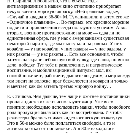
Н. Сиривля. Любопытно, что в 60-80-е годы
антиамериканизм в нашем кино отчетливо приобретает
некую военно-морскую окраску. «Нейтральные воды»,
«Случай в квадрате 36-80» М. Туманишвили и затем его же
«Одиночное плавание»… Во-первых, это красиво: морские
подвиги и приключения всегда пользуются успехом. А во-
вторых, военное противостояние на море — едва ли не
единственная сфера, где у нас с американцами существовал
некоторый паритет, где мы выступали на равных. У них
корабли — у нас корабли, у них радары — у нас радары, у
них ракеты — у нас ракеты… Есть все основания, чтобы
затеять на экране небольшую войнушку, где наши, понятное
дело, победят. Тут тебе и развлечение, и патриотическое
воспитание, и мобилизационный импульс: мол, вы
спокойно живете, работаете, дышите воздухом, а мир между
тем висит на волоске, враг безжалостен и коварен и только
и мечтает, как бы затеять третью мировую войну…
Е. Стишова. Чем дальше, тем чаще и охотнее постановщики
пропагандистских лент используют жанр. Уже всем
понятно: необходимо использовать манки, чтобы подобного
рода продукция была хоть как-то востребована. И чтобы
режиссеры брались снимать идеологическую «заказуху».
Это в 50-е можно было поплатиться свободой, а то и
жизнью за отказ от постановки. А в 80-е находились