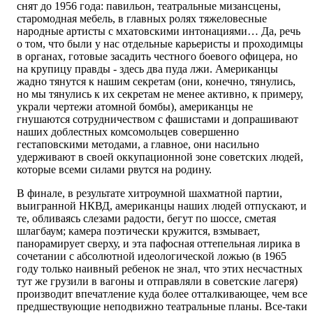
снят до 1956 года: павильон, театральные мизансцены,
старомодная мебель, в главных ролях тяжеловесные
народные артисты с мхатовскими интонациями… Да, речь
о том, что были у нас отдельные карьеристы и проходимцы
в органах, готовые засадить честного боевого офицера, но
на крупицу правды - здесь два пуда лжи. Американцы
жадно тянутся к нашим секретам (они, конечно, тянулись,
но мы тянулись к их секретам не менее активно, к примеру,
украли чертежи атомной бомбы), американцы не
гнушаются сотрудничеством с фашистами и допрашивают
наших доблестных комсомольцев совершенно
гестаповскими методами, а главное, они насильно
удерживают в своей оккупационной зоне советских людей,
которые всеми силами рвутся на родину.
В финале, в результате хитроумной шахматной партии,
выигранной НКВД, американцы наших людей отпускают, и
те, обливаясь слезами радости, бегут по шоссе, сметая
шлагбаум; камера поэтически кружится, взмывает,
панорамирует сверху, и эта пафосная оттепельная лирика в
сочетании с абсолютной идеологической ложью (в 1965
году только наивный ребенок не знал, что этих несчастных
тут же грузили в вагоны и отправляли в советские лагеря)
производит впечатление куда более отталкивающее, чем все
предшествующие неподвижно театральные планы. Все-таки