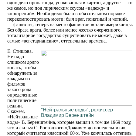
одно дело пропаганда, упакованная в картон, а другое — то
же самое, но под лирическим соусом «надежд» и
«прозрений». Необходимо было в обязательном порядке
перекомпостировать мозги: был враг, понятный и четкий,
— фашисты; теперь на место фашистов встали американцы.
Без образа врага, более или менее жестко очерченного,
тоталитарное государство существовать не может, даже в
самые «вегетарианские», оттепельные времена.
Е. Стишова.
Не надо
слишком долго
копать, чтобы
обнаружить за
каждым из
фильмов
такого рода
определенные
политические
реалии.
"Нейтральные воды", режиссер
Скажем,
Владимир Беренштейн
«Нейтральные
воды» В. Беренштейна, которые вышли в том же 1969 году,
что и фильм С. Ростоцкого «Доживем до понедельника»,
который считается классикой 60-х. Уже кончилась оттепель,