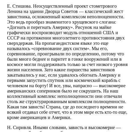
Е. Стишова. Неосуществленный проект стометрового
Ленина на здании Дворца Советов — классический жест
завистника, осложненный комплексом неполноценности.
Это ведь прообраз знаменитого хрущевского слогана:
«Догнать и перегнать Америку». Рисунок на майке
графически воспроизводит модуль отношений США и
СССР на протяжении многолетнего противостояния двух
сверхдержав. На пропагандистском языке это еще
называлось «соревнование двух систем». Мы его,
соревнование, проигрывали по определению, потому что
были много беднее и паритет в гонке вооружений или в
космосе могли поддерживать только за счет низкого уровня
жизни населения. Зато какие пиршества завистников
закатывались у нас, если удавалось обогнать Америку и
первыми запустить спутник или космический корабль с
человеком на борту! И все, увы, напрасно — высокомерие
американских соперников было не сокрушить. На наш
коллективный комплекс неполноценности они отвечали
столь же структурированным комплексом полноценности.
Какая там зависть! Страна, где до последнего времени не
всякий отдавал себе отчет, что в этом мире есть кто-то еще,
кроме американцев и Америки.
Н. Сиривля. Иными словами, зависть и высокомерие —