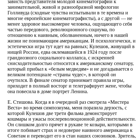
зависть представителя молодой кинематографии к
занимательной, живой и разнообразной мифологии
Голливуда (сходные чувства испытывали в те времена и
многие европейские кинематографисты), а с другой — не
менее здоровое высокомерие человека, ощущающего себя
частью передового, революционного социума, по
отношению к наивным, оболваненным, ничего в нашей
жизни не понимающим американцам. И психологически, и
эстетически игра тут идет на равных; Кулешов, живущий в
нищей России, едва оклемавшейся в 1924 году после
грандиозного социального коллапса, с искренней
снисходительностью относится к американскому сенатору,
который прибыл к «белым медведям» и не догадывается о
великом потенциале «страны чудес», в которой он
очутился. В финале сенатор принимает правила игры,
приходит в полный восторг и телеграфирует жене, чтобы
она повесила в доме портрет Ленина.
Е. Стишова. Когда я в очередной раз смотрела «Мистера
Веста» во время симпозиума, меня поразила дерзость, с
которой Кулешов две трети фильма демонстрирует
кошмары и ужасы послереволюционной действительности.
Он слишком долго прячет в рукаве те козыри, которыми в
итоге побивает страх и недоверие наивного американца к
Советам и переводит его в стан наших союзников. Зритель,