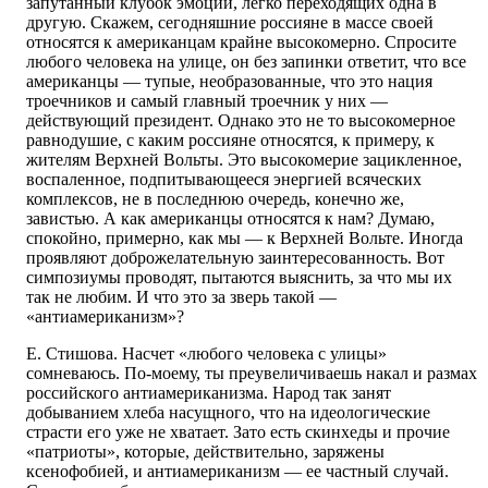
запутанный клубок эмоций, легко переходящих одна в
другую. Скажем, сегодняшние россияне в массе своей
относятся к американцам крайне высокомерно. Спросите
любого человека на улице, он без запинки ответит, что все
американцы — тупые, необразованные, что это нация
троечников и самый главный троечник у них —
действующий президент. Однако это не то высокомерное
равнодушие, с каким россияне относятся, к примеру, к
жителям Верхней Вольты. Это высокомерие зацикленное,
воспаленное, подпитывающееся энергией всяческих
комплексов, не в последнюю очередь, конечно же,
завистью. А как американцы относятся к нам? Думаю,
спокойно, примерно, как мы — к Верхней Вольте. Иногда
проявляют доброжелательную заинтересованность. Вот
симпозиумы проводят, пытаются выяснить, за что мы их
так не любим. И что это за зверь такой —
«антиамериканизм»?
Е. Стишова. Насчет «любого человека с улицы»
сомневаюсь. По-моему, ты преувеличиваешь накал и размах
российского антиамериканизма. Народ так занят
добыванием хлеба насущного, что на идеологические
страсти его уже не хватает. Зато есть скинхеды и прочие
«патриоты», которые, действительно, заряжены
ксенофобией, и антиамериканизм — ее частный случай.