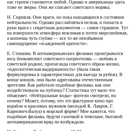
нас героем становится любой. Однако и американцы здесь
тоже не зверье. Они же спасают советского моряка.
Н. Сиривля. Они враги, но пока находящиеся в состоянии
нейтральности. Однако расслабляться нельзя, и попасть в
руки врага с секретным документом — самое страшное. Тут
на поверхности атмосфера вежливая и почти миролюбивая,
а копнешь чуть глубже — все то же неизбывное
самоощущение «осажденной крепости».
Е. Стишова. В антиамериканских фильмах проигрывался
весь боекомплект советского патриотизма — любовь к
советской родине, пропаганда советского образа жизни,
«идеологическая выдержанность» (была такая
формулировка в характеристиках для выезда за рубеж). В
конце концов, они были адресованы отечественным
зрителям. Как работали подобные фильмы, как они
воздействовали на публику? Статистика тут мало что
объясняет. «Нейтральные воды» зрители смотрели, но
почему? Может, потому, что это фактурное кино про
корабли и красивых мужиков (молодой К. Лавров, Г.
Карнович-Валуа) в морской форме? Мне кажется, что
подобные фильмы, будучи галочкой в темплане, бытовой
антиамериканизм вряд ли возбуждали.