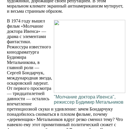
художники, дорожащие своей репутацией. В этом
моральном климате экранный антиамериканизм мутирует,
и весьма странным образом.
В 1974 году вышел
фильм «Молчание
доктора Ивенса» —
драма с элементами
фантастики.
Режиссура известного
кинодраматурга
Будимира
Метальникова, в
главной роли —
Сергей Бондарчук,
международная звезда,
оскаровский лауреат.
От первого просмотра
— тридцатилетней
"Молчание доктора Ивенса",
давности — остались
режиссер Будимир Метальников
впечатление
претенциозной скуки и удивление: зачем Бондарчуку
понадобилось сниматься в плохом фильме, почему
«деревенщик» Метальников вдруг резко сменил тему? Что
навеяло ему этот примитивный политический сюжет с