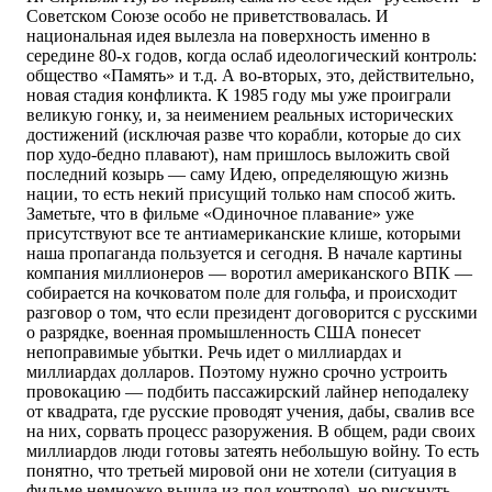
Советском Союзе особо не приветствовалась. И
национальная идея вылезла на поверхность именно в
середине 80-х годов, когда ослаб идеологический контроль:
общество «Память» и т.д. А во-вторых, это, действительно,
новая стадия конфликта. К 1985 году мы уже проиграли
великую гонку, и, за неимением реальных исторических
достижений (исключая разве что корабли, которые до сих
пор худо-бедно плавают), нам пришлось выложить свой
последний козырь — саму Идею, определяющую жизнь
нации, то есть некий присущий только нам способ жить.
Заметьте, что в фильме «Одиночное плавание» уже
присутствуют все те антиамериканские клише, которыми
наша пропаганда пользуется и сегодня. В начале картины
компания миллионеров — воротил американского ВПК —
собирается на кочковатом поле для гольфа, и происходит
разговор о том, что если президент договорится с русскими
о разрядке, военная промышленность США понесет
непоправимые убытки. Речь идет о миллиардах и
миллиардах долларов. Поэтому нужно срочно устроить
провокацию — подбить пассажирский лайнер неподалеку
от квадрата, где русские проводят учения, дабы, свалив все
на них, сорвать процесс разоружения. В общем, ради своих
миллиардов люди готовы затеять небольшую войну. То есть
понятно, что третьей мировой они не хотели (ситуация в
фильме немножко вышла из-под контроля), но рискнуть