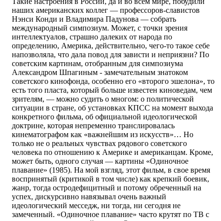
Такие настроения в России, да и во всем мире, побудили
наших американских коллег — профессоров-славистов
Нэнси Конди и Владимира Падунова — собрать
международный симпозиум. Может, с точки зрения
интеллектуалов, страшно далеких от народа по
определению, Америка, действительно, чего-то такое себе
напозволяла, что дала повод для зависти и неприязни? По
советским картинам, отобранным для симпозиума
Александром Шпагиным - замечательным знатоком
советского кинофонда, особенно его «второго эшелона», то
есть того пласта, который больше известен киноведам, чем
зрителям, — можно судить о многом: о политической
ситуации в стране, об установках КПСС на момент выхода
конкретного фильма, об официальной идеологической
доктрине, которая непременно транслировалась
кинематографом как «важнейшим из искусств»… Но
только не о реальных чувствах рядового советского
человека по отношению к Америке и американцам. Кроме,
может быть, одного случая — картины «Одиночное
плавание» (1985). На мой взгляд, этот фильм, в свое время
воспринятый (критикой в том числе) как крепкий боевик,
жанр, тогда остродефицитный и потому обреченный на
успех, дискурсивно навязывал очень важный
идеологический месседж, ни тогда, ни сегодня не
замеченный. «Одиночное плавание» часто крутят по ТВ с