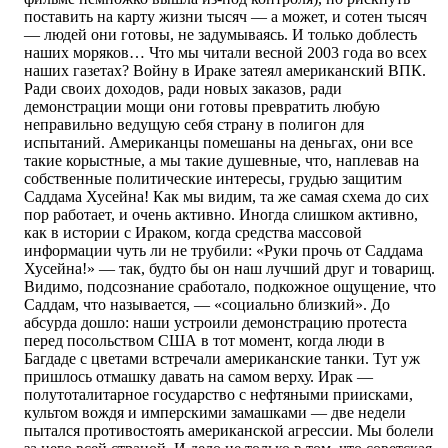
поставить на карту жизни тысяч — а может, и сотен тысяч
— людей они готовы, не задумываясь. И только доблесть
наших моряков… Что мы читали весной 2003 года во всех
наших газетах? Войну в Ираке затеял американский ВПК.
Ради своих доходов, ради новых заказов, ради
демонстрации мощи они готовы превратить любую
неправильно ведущую себя страну в полигон для
испытаний. Американцы помешаны на деньгах, они все
такие корыстные, а мы такие душевные, что, наплевав на
собственные политические интересы, грудью защитим
Саддама Хусейна! Как мы видим, та же самая схема до сих
пор работает, и очень активно. Иногда слишком активно,
как в истории с Ираком, когда средства массовой
информации чуть ли не трубили: «Руки прочь от Саддама
Хусейна!» — так, будто бы он наш лучший друг и товарищ.
Видимо, подсознание сработало, подкожное ощущение, что
Саддам, что называется, — «социально близкий». До
абсурда дошло: наши устроили демонстрацию протеста
перед посольством США в тот момент, когда люди в
Багдаде с цветами встречали американские танки. Тут уж
пришлось отмашку давать на самом верху. Ирак —
полутоталитарное государство с нефтяными приисками,
культом вождя и имперскими замашками — две недели
пытался противостоять американской агрессии. Мы болели