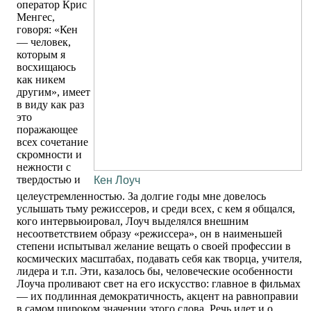
оператор Крис
Менгес,
говоря: «Кен
— человек,
которым я
восхищаюсь
как никем
другим», имеет
в виду как раз
это
поражающее
всех сочетание
скромности и
нежности с
твердостью и
Кен Лоуч
целеустремленностью. За долгие годы мне довелось
услышать тьму режиссеров, и среди всех, с кем я общался,
кого интервьюировал, Лоуч выделялся внешним
несоответствием образу «режиссера», он в наименьшей
степени испытывал желание вещать о своей профессии в
космических масштабах, подавать себя как творца, учителя,
лидера и т.п. Эти, казалось бы, человеческие особенности
Лоуча проливают свет на его искусство: главное в фильмах
— их подлинная демократичность, акцент на равноправии
в самом широком значении этого слова. Речь идет и о