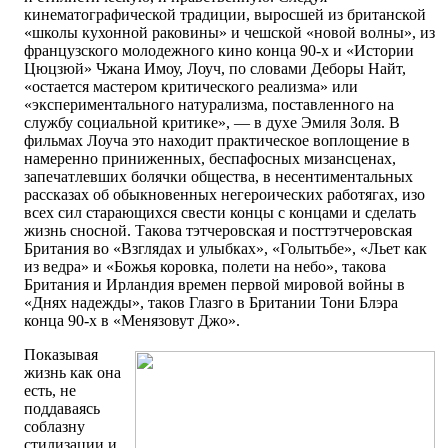
кинематографической традиции, выросшей из британской
«школы кухонной раковины» и чешской «новой волны», из
французского молодежного кино конца 90-х и «Истории
Цюцзюй» Чжана Имоу, Лоуч, по словами Деборы Найт,
«остается мастером критического реализма» или
«экспериментального натурализма, поставленного на
службу социальной критике», — в духе Эмиля Золя. В
фильмах Лоуча это находит практическое воплощение в
намеренно приниженных, беспафосных мизансценах,
запечатлевших болячки общества, в несентиментальных
рассказах об обыкновенных негероических работягах, изо
всех сил старающихся свести концы с концами и сделать
жизнь сносной. Такова тэтчеровская и посттэтчеровская
Британия во «Взглядах и улыбках», «Голытьбе», «Льет как
из ведра» и «Божья коровка, полети на небо», такова
Британия и Ирландия времен первой мировой войны в
«Днях надежды», таков Глазго в Британии Тони Блэра
конца 90-х в «Менязовут Джо».
Показывая
жизнь как она
есть, не
поддаваясь
соблазну
стилизации и