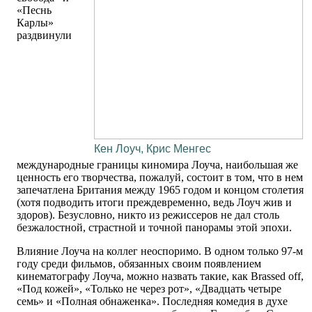
«Песнь
Карлы»
раздвинули
Кен Лоуч, Крис Менгес
международные границы киномира Лоуча, наибольшая же
ценность его творчества, пожалуй, состоит в том, что в нем
запечатлена Британия между 1965 годом и концом столетия
(хотя подводить итоги преждевременно, ведь Лоуч жив и
здоров). Безусловно, никто из режиссеров не дал столь
безжалостной, страстной и точной панорамы этой эпохи.
Влияние Лоуча на коллег неоспоримо. В одном только 97-м
году среди фильмов, обязанных своим появлением
кинематографу Лоуча, можно назвать такие, как Brassed off,
«Под кожей», «Только не через рот», «Двадцать четыре
семь» и «Полная обнаженка». Последняя комедия в духе