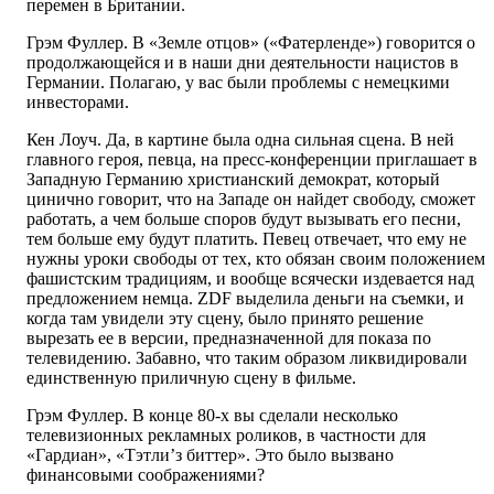
перемен в Британии.
Грэм Фуллер. В «Земле отцов» («Фатерленде») говорится о
продолжающейся и в наши дни деятельности нацистов в
Германии. Полагаю, у вас были проблемы с немецкими
инвесторами.
Кен Лоуч. Да, в картине была одна сильная сцена. В ней
главного героя, певца, на пресс-конференции приглашает в
Западную Германию христианский демократ, который
цинично говорит, что на Западе он найдет свободу, сможет
работать, а чем больше споров будут вызывать его песни,
тем больше ему будут платить. Певец отвечает, что ему не
нужны уроки свободы от тех, кто обязан своим положением
фашистским традициям, и вообще всячески издевается над
предложением немца. ZDF выделила деньги на съемки, и
когда там увидели эту сцену, было принято решение
вырезать ее в версии, предназначенной для показа по
телевидению. Забавно, что таким образом ликвидировали
единственную приличную сцену в фильме.
Грэм Фуллер. В конце 80-х вы сделали несколько
телевизионных рекламных роликов, в частности для
«Гардиан», «Тэтли’з биттер». Это было вызвано
финансовыми соображениями?