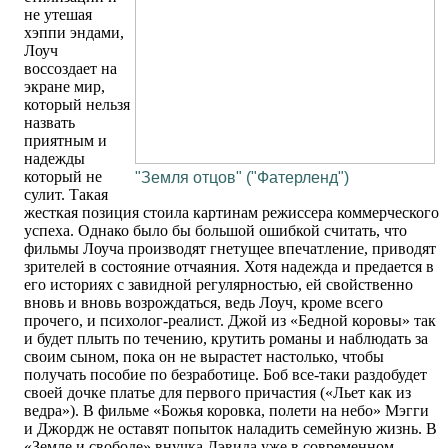
не утешая
хэппи эндами,
Лоуч
воссоздает на
экране мир,
который нельзя
назвать
приятным и
надежды
который не
"Земля отцов" ("Фатерленд")
сулит. Такая
жесткая позиция стоила картинам режиссера коммерческого
успеха. Однако было бы большой ошибкой считать, что
фильмы Лоуча производят гнетущее впечатление, приводят
зрителей в состояние отчаяния. Хотя надежда и предается в
его историях с завидной регулярностью, ей свойственно
вновь и вновь возрождаться, ведь Лоуч, кроме всего
прочего, и психолог-реалист. Джой из «Бедной коровы» так
и будет плыть по течению, крутить романы и наблюдать за
своим сыном, пока он не вырастет настолько, чтобы
получать пособие по безработице. Боб все-таки раздобудет
своей дочке платье для первого причастия («Льет как из
ведра»). В фильме «Божья коровка, полети на небо» Мэгги
и Джордж не оставят попыток наладить семейную жизнь. В
«Земле и свободе» внучка Дэвида уже в современном