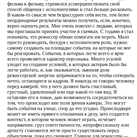
фильма к фильму, стремился усовершенствовать свой
способ общения с исполнителями и стал больше рисковать.
В каком-то смысле чем безрассуднее себя вести, тем более
неординарные результаты можно получить, если, конечно,
верно оценить риск. Мне очень повезло с людьми, которых
мы приглашали принять участие в съемках. С годами я стал
понимать, что режиссер обязан помогать им играть. Мало
просто руководить, беседуя с исполнителем роли, нужно
самому создавать на площадке события, на которые он мог
бы реагировать. События, в которых легче всего и ярче
всего проявляется характер персонажа. Много усилий
уходит на создание условий, в которых актерам было бы
легче работать, и, как оказывается, львиная доля
режиссерской энергии затрачивается на то, чтобы сотворить
нечто, остающееся за кадром. Я никогда не говорю человеку
перед камерой, что у него должен быть счастливый,
грустный, удивленный или еще какой-то там вид. Я
оставляю его в покое, даю возможность сосредоточиться на
том, что происходит вне поля зрения камеры. Это могут
быть события на улице, спор да что угодно. Происходящее
может не иметь прямого отношения к делу, зато создается
контекст, в котором человек может играть, исчезает
напряжение, груз ответственности, непрофессионалу или
артисту становится легче просто существовать перед
объективом, пока его снимают. Главное для режиссера —