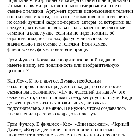
подвижным, но физически камера останется неподвижной.
Иными словами, речь идет о панорамировании, а не о
съемке с тележки. Аргумент против использования тележки
состоит еще и в том, что в итоге обыкновенно получается
не самый лучший кадр: во-первых, актеры, за которыми вы
следуете, вынуждены вставать на заранее определенные
отметки, а ведь лучше, если им не надо помнить об
ограничениях, во-вторых, фокус меняется более
значительно при съемке с тележки. Если камера
фиксирована, фокус подбирать проще.
Грэм Фуллер. Когда вы говорите «хороший кадр», вы
имеете в виду его подлинность или изобразительную
ценность?
Кен Лоуч. И то и другое. Думаю, необходима
сбалансированность предметов в кадре, но если после
съемки вы воскликнете: «Ну не чудесный ли кадр?», это
означает, что, ставя и снимая сцену, вы упустили суть. Кадр
должен просто казаться правильным, но как-то
подсознательно, а не явно. Не нужно, чтобы создавалось
впечатление красивого кадра, это показуха.
Грэм Фуллер. В фильмах «Кес», «Дни надежды», «Черный
Джек», «Егерь» действие частично или полностью
происходит в деревне, соответственно, в них появились