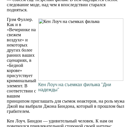
следование моде, над чем я впоследствии старался
подняться.
Грэм Фуллер.
Как и в
«Вечеринке на
свежем
воздухе» и
некоторых
других более
ранних ваших
сценариях, в
«Бедной
корове»
присутствует
криминальный
Кен Лоуч на съемках фильма "Дни
элемент. В
надежды"
соответствии с
вашим
принципом приглашать для съемок неактеров, на роль мужа
Джой вы выбрали Джона Биндона, который в прошлом был
грабителем.
Кен Лоуч. Биндон — удивительный человек. К нам он
повернулся привлекательной стороной своей натуры: