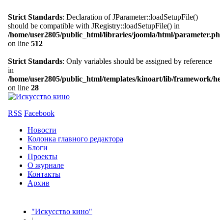
Strict Standards
: Declaration of JParameter::loadSetupFile()
should be compatible with JRegistry::loadSetupFile() in
/home/user2805/public_html/libraries/joomla/html/parameter.p
on line
512
Strict Standards
: Only variables should be assigned by reference
in
/home/user2805/public_html/templates/kinoart/lib/framework/h
on line
28
RSS
Facebook
Новости
Колонка главного редактора
Блоги
Проекты
О журнале
Контакты
Архив
"Искусство кино"