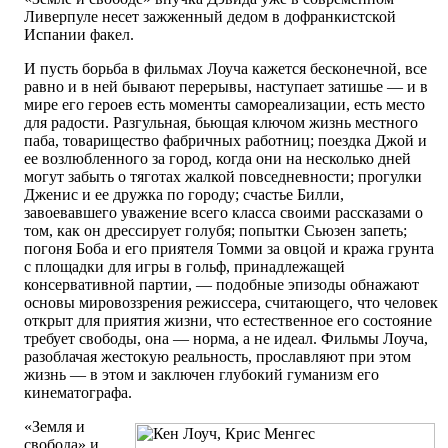
Ливерпуле несет зажженный дедом в дофранкистской
Испании факел.
И пусть борьба в фильмах Лоуча кажется бесконечной, все
равно и в ней бывают перерывы, наступает затишье — и в
мире его героев есть моменты самореализации, есть место
для радости. Разгульная, бьющая ключом жизнь местного
паба, товарищество фабричных работниц; поездка Джой и
ее возлюбленного за город, когда они на несколько дней
могут забыть о тяготах жалкой повседневности; прогулки
Дженис и ее дружка по городу; счастье Билли,
завоевавшего уважение всего класса своими рассказами о
том, как он дрессирует голубя; попытки Сьюзен запеть;
погоня Боба и его приятеля Томми за овцой и кража грунта
с площадки для игры в гольф, принадлежащей
консервативной партии, — подобные эпизоды обнажают
основы мировоззрения режиссера, считающего, что человек
открыт для приятия жизни, что естественное его состояние
требует свободы, она — норма, а не идеал. Фильмы Лоуча,
разоблачая жестокую реальность, прославляют при этом
жизнь — в этом и заключен глубокий гуманизм его
кинематографа.
«Земля и
свобода» и