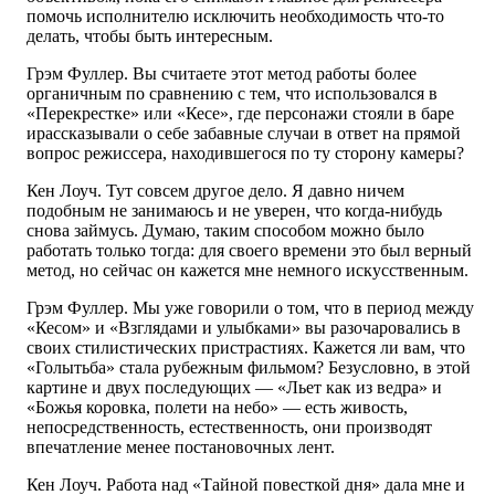
помочь исполнителю исключить необходимость что-то
делать, чтобы быть интересным.
Грэм Фуллер. Вы считаете этот метод работы более
органичным по сравнению с тем, что использовался в
«Перекрестке» или «Кесе», где персонажи стояли в баре
ирассказывали о себе забавные случаи в ответ на прямой
вопрос режиссера, находившегося по ту сторону камеры?
Кен Лоуч. Тут совсем другое дело. Я давно ничем
подобным не занимаюсь и не уверен, что когда-нибудь
снова займусь. Думаю, таким способом можно было
работать только тогда: для своего времени это был верный
метод, но сейчас он кажется мне немного искусственным.
Грэм Фуллер. Мы уже говорили о том, что в период между
«Кесом» и «Взглядами и улыбками» вы разочаровались в
своих стилистических пристрастиях. Кажется ли вам, что
«Голытьба» стала рубежным фильмом? Безусловно, в этой
картине и двух последующих — «Льет как из ведра» и
«Божья коровка, полети на небо» — есть живость,
непосредственность, естественность, они производят
впечатление менее постановочных лент.
Кен Лоуч. Работа над «Тайной повесткой дня» дала мне и