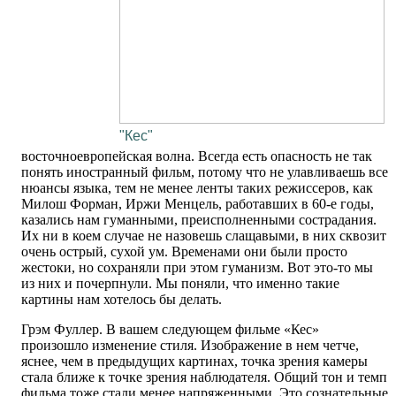
"Кес"
восточноевропейская волна. Всегда есть опасность не так
понять иностранный фильм, потому что не улавливаешь все
нюансы языка, тем не менее ленты таких режиссеров, как
Милош Форман, Иржи Менцель, работавших в 60-е годы,
казались нам гуманными, преисполненными сострадания.
Их ни в коем случае не назовешь слащавыми, в них сквозит
очень острый, сухой ум. Временами они были просто
жестоки, но сохраняли при этом гуманизм. Вот это-то мы
из них и почерпнули. Мы поняли, что именно такие
картины нам хотелось бы делать.
Грэм Фуллер. В вашем следующем фильме «Кес»
произошло изменение стиля. Изображение в нем четче,
яснее, чем в предыдущих картинах, точка зрения камеры
стала ближе к точке зрения наблюдателя. Общий тон и темп
фильма тоже стали менее напряженными. Это сознательные