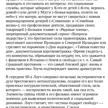
защищать и отстаивать их интересы: это социальные
службы, которые забирают у Кэти ее детей («Кэти, вернись
домой») или детей у Мэгги («Божья коровка, полети на
небо»); это матери, которые не могут смириться с новым
мироощущением дочерей («Сомнения» и «Семейная
жизнь»); это профсоюзные деятели, продавшие своих
товарищей («Большое пламя» и «Рядовые члены»,
запрещенный документальный сериал «Вопросы
лидерства»); это британские силы правопорядка, которые
запугивают население Ирландии и Северной Ирландии или
стреляют на поражение («Дни надежды», «Тайная повестка
дня», документальная короткометражка «Время уходить»),
это коммунисты, обрекающие на неудачу тех, кто сражается
с фашизмом в Испании («Земля и свобода») и т. п. Самый
страшный противник — это самый близкий друг: вновь и
вновь практика Лоуча подтверждает законы драматургии.
В середине 60-х Лоуч совершил несколько экспериментов в
духе брехтовского антинатурализма, позднее его все более
привлекал натуралистический, объективный стиль, цель
которого — воспроизвести жизнь такой, как она есть.
Элементы cinйma vйritй в его фильмах имеют огромное
значение для выявления политической и социальной
динамики. Лоуч считает, что «истина подарит свободу» —
и стилистическую, и нравственную. Следуя