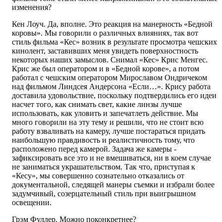
изменения?
Кен Лоуч. Да, вполне. Это реакция на манерность «Бедной
коровы». Мы говорили о различных влияниях, так вот
стиль фильма «Кес» возник в результате просмотра чешских
кинолент, заставивших меня увидеть поверхностность
некоторых наших замыслов. Снимал «Кес» Крис Менгес.
Крис же был оператором и в «Бедной корове», а потом
работал с чешским оператором Мирославом Ондричеком
над фильмом Линдсея Андерсона «Если…». Крису работа
доставила удовольствие, поскольку подтвердились его идеи
насчет того, как снимать свет, какие линзы лучше
использовать, как уловить и запечатлеть действие. Мы
много говорили на эту тему и решили, что не стоит всю
работу взваливать на камеру, лучше постараться придать
наибольшую правдивость и реалистичность тому, что
расположено перед камерой. Задача же камеры -
зафиксировать все это и не вмешиваться, ни в коем случае
не заниматься украшательством. Так что, приступая к
«Кесу», мы совершенно сознательно отказались от
документальной, следящей манеры съемки и избрали более
задумчивый, созерцательный стиль при выигрышном
освещении.
Грэм Фуллер. Можно поконкретнее?