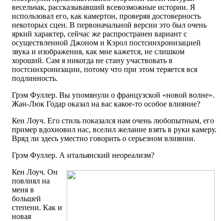
весельчак, рассказывавший всевозможные истории. Я
использовал его, как камертон, проверяя достоверность
некоторых сцен. В первоначальной версии это был очень
яркий характер, сейчас же распространен вариант с
осуществленной Джоном и Кэрол постсинхронизацией
звука и изображения, как мне кажется, не слишком
хороший. Сам я никогда не стану участвовать в
постсинхронизации, потому что при этом теряется вся
подлинность.
Грэм Фуллер. Вы упомянули о французской «новой волне».
Жан-Люк Годар оказал на вас какое-то особое влияние?
Кен Лоуч. Его стиль показался нам очень любопытным, его
пример вдохновил нас, вселил желание взять в руки камеру.
Вряд ли здесь уместно говорить о серьезном влиянии.
Грэм Фуллер. А итальянский неореализм?
Кен Лоуч. Он
повлиял на
меня в
большей
степени. Как и
новая