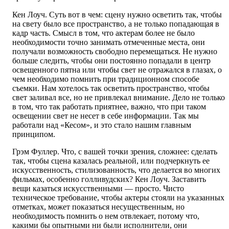
Кен Лоуч. Суть вот в чем: сцену нужно осветить так, чтобы
на свету было все пространство, а не только попадающая в
кадр часть. Смысл в том, что актерам более не было
необходимости точно занимать отмеченные места, они
получали возможность свободно перемещаться. Не нужно
больше следить, чтобы они постоянно попадали в центр
освещенного пятна или чтобы свет не отражался в глазах, о
чем необходимо помнить при традиционном способе
съемки. Нам хотелось так осветить пространство, чтобы
свет заливал все, но не привлекал внимание. Дело не только
в том, что так работать приятнее, важно, что при таком
освещении свет не несет в себе информации. Так мы
работали над «Кесом», и это стало нашим главным
принципом.
Грэм Фуллер. Что, с вашей точки зрения, сложнее: сделать
так, чтобы сцена казалась реальной, или подчеркнуть ее
искусственность, стилизованность, что делается во многих
фильмах, особенно голливудских? Кен Лоуч. Заставить
вещи казаться искусственными — просто. Чисто
техническое требование, чтобы актеры стояли на указанных
отметках, может показаться несущественным, но
необходимость помнить о нем отвлекает, потому что,
какими бы опытными ни были исполнители, они