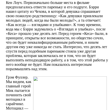
Кен Лоуч. Первоначально больше места в фильме
предполагалось отвести пареньку и его подруге. Бэрри
нашел цитату из Чехова, в которой девушка спрашивает
свою пожилую родственницу: «Как девушки привлекали
молодых людей, когда вы были молоды?», а та отвечает:
«Как всегда — взглядами и улыбками». К тому времени,
кода мы с Бэрри задумались о «Взглядах и улыбках», после
«Кеса» прошло уже десять лет. Перед героем «Кеса» были, в
принципе, открыты все возможности, но общество сочло,
что он будет неквалифицированным рабочим, и никем
другим ему уже никогда не стать. Интересно, что десять лет
спустя перед подобным пареньком стояла уже другая
проблема, которая заключалась не в том, что он будет
выполнять неподходящую работу, а в том, что этой работы у
него вообще не будет. Нам показалось интересным
поразмышлять над этим.
Грэм Фуллер.
Мы видим, как
главный герой
Мик пытается
починить свой
мотоцикл в
сарайчике.
Мотоцикл —