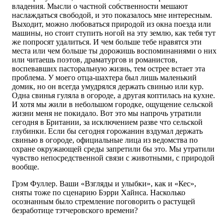
владения. Мысли о частной собственности мешают
наслаждаться свободой, и это показалось мне интересным.
Выходит, можно любоваться природой из окна поезда или
машины, но стоит ступить ногой на эту землю, как тебя тут
же попросят удалиться. И чем больше тебе нравятся эти
места или чем больше ты дорожишь воспоминаниями о них
или читаешь поэтов, драматургов и романистов,
воспевавших пасторальную жизнь, тем острее встает эта
проблема. У моего отца-шахтера был лишь маленький
домик, но он всегда умудрялся держать свинью или кур.
Одна свинья гуляла в огороде, а другая коптилась на кухне.
И хотя мы жили в небольшом городке, ощущение сельской
жизни меня не покидало. Вот это мы напрочь утратили
сегодня в Британии, за исключением разве что сельской
глубинки. Если бы сегодня горожанин вздумал держать
свинью в огороде, официальные лица из ведомства по
охране окружающей среды запретили бы это. Мы утратили
чувство непосредственной связи с животными, с природой
вообще.
Грэм Фуллер. Ваши «Взгляды и улыбки», как и «Кес»,
сняты тоже по сценарию Бэрри Хайнса. Насколько
осознанным было стремление поговорить о растущей
безработице тэтчеровского времени?