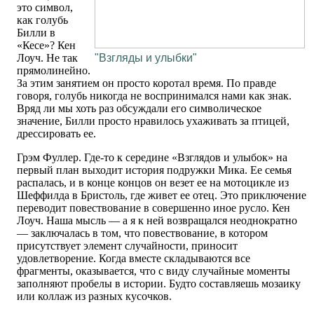
это символ,
как голубь
Билли в
«Кесе»? Кен
Лоуч. Не так
"Взгляды и улыбки"
прямолинейно.
За этим занятием он просто коротал время. По правде
говоря, голубь никогда не воспринимался нами как знак.
Вряд ли мы хоть раз обсуждали его символическое
значение, Билли просто нравилось ухаживать за птицей,
дрессировать ее.
Грэм Фуллер. Где-то к середине «Взглядов и улыбок» на
первый план выходит история подружки Мика. Ее семья
распалась, и в конце концов он везет ее на мотоцикле из
Шеффилда в Бристоль, где живет ее отец. Это приключение
переводит повествование в совершенно иное русло. Кен
Лоуч. Наша мысль — а я к ней возвращался неоднократно
— заключалась в том, что повествование, в котором
присутствует элемент случайности, приносит
удовлетворение. Когда вместе складываются все
фрагменты, оказывается, что с виду случайные моменты
заполняют пробелы в истории. Будто составляешь мозаику
или коллаж из разных кусочков.