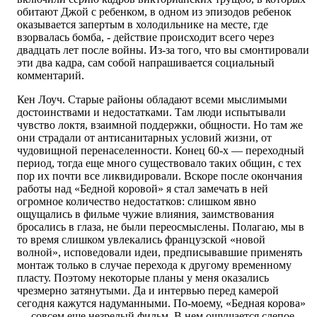
обитают Джой c ребенком, в одном из эпизодов ребенок
оказывается запертым в холодильнике на месте, где
взорвалась бомба, - действие происходит всего через
двадцать лет после войны. Из-за того, что вы смонтировали
эти два кадра, сам собой напрашивается социальный
комментарий.
Кен Лоуч. Старые районы обладают всеми мыслимыми
достоинствами и недостатками. Там люди испытывали
чувство локтя, взаимной поддержки, общности. Но там же
они страдали от антисанитарных условий жизни, от
чудовищной перенаселенности. Конец 60-х — переходный
период, тогда еще много существовало таких общин, с тех
пор их почти все ликвидировали. Вскоре после окончания
работы над «Бедной коровой» я стал замечать в ней
огромное количество недостатков: слишком явно
ощущались в фильме чужие влияния, заимствования
бросались в глаза, не были переосмыслены. Полагаю, мы в
то время слишком увлекались французской «новой
волной», исповедовали идеи, предписывавшие применять
монтаж только в случае перехода к другому временнoму
пласту. Поэтому некоторые планы у меня оказались
чрезмерно затянутыми. Да и интервью перед камерой
сегодня кажутся надуманными. По-моему, «Бедная корова»
— совсем еще незрелый фильм. В нем ощущается слепое