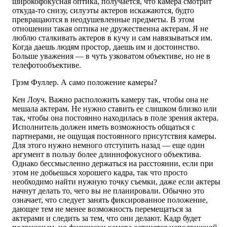
широкофокусная оптика, получается, что камера смотрит
откуда-то снизу, силуэты актеров искажаются, будто
превращаются в неодушевленные предметы. В этом
отношении такая оптика не дружественна актерам. Я не
люблю сталкивать актеров в кучу и сам навязываться им.
Когда даешь людям простор, даешь им и достоинство.
Больше уважения — в чуть узковатом объективе, но не в
телефотообъективе.
Грэм Фуллер. А само положение камеры?
Кен Лоуч. Важно расположить камеру так, чтобы она не
мешала актерам. Не нужно ставить ее слишком близко или
так, чтобы она постоянно находилась в поле зрения актера.
Исполнитель должен иметь возможность общаться с
партнерами, не ощущая постоянного присутствия камеры.
Для этого нужно немного отступить назад — еще один
аргумент в пользу более длиннофокусного объектива.
Однако бессмысленно держаться на расстоянии, если при
этом не добьешься хорошего кадра, так что просто
необходимо найти нужную точку съемки, даже если актеры
начнут делать то, чего вы не планировали. Обычно это
означает, что следует занять фиксированное положение,
дающее тем не менее возможность перемещаться за
актерами и следить за тем, что они делают. Кадр будет