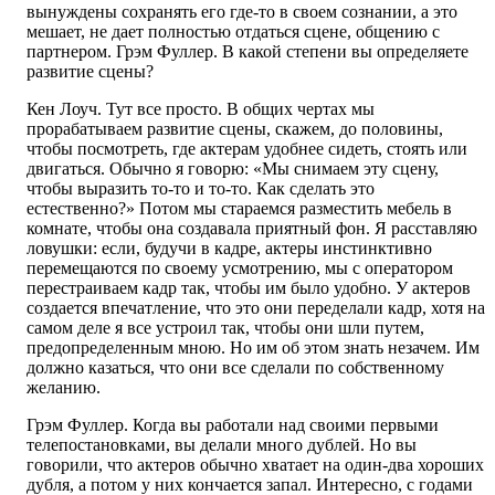
вынуждены сохранять его где-то в своем сознании, а это
мешает, не дает полностью отдаться сцене, общению с
партнером. Грэм Фуллер. В какой степени вы определяете
развитие сцены?
Кен Лоуч. Тут все просто. В общих чертах мы
прорабатываем развитие сцены, скажем, до половины,
чтобы посмотреть, где актерам удобнее сидеть, стоять или
двигаться. Обычно я говорю: «Мы снимаем эту сцену,
чтобы выразить то-то и то-то. Как сделать это
естественно?» Потом мы стараемся разместить мебель в
комнате, чтобы она создавала приятный фон. Я расставляю
ловушки: если, будучи в кадре, актеры инстинктивно
перемещаются по своему усмотрению, мы с оператором
перестраиваем кадр так, чтобы им было удобно. У актеров
создается впечатление, что это они переделали кадр, хотя на
самом деле я все устроил так, чтобы они шли путем,
предопределенным мною. Но им об этом знать незачем. Им
должно казаться, что они все сделали по собственному
желанию.
Грэм Фуллер. Когда вы работали над своими первыми
телепостановками, вы делали много дублей. Но вы
говорили, что актеров обычно хватает на один-два хороших
дубля, а потом у них кончается запал. Интересно, с годами