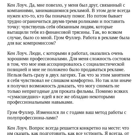
Кен Лоуч. Да, мне повезло, у меня был друг, связанный с
компаниями, занимавшимися рекламой. В этом деле всегда
нужен кто-то, кто бы поначалу помог. Но потом бывает
трудно ограничиться двумя-тремя роликами и поставить
точку: чувствуешь себя обязанным людям, которые
вытащили тебя из финансовой трясины. Так, во всяком
случае, было со мной. Грэм Фуллер. Работа в рекламе была
для вас компромиссом?
Кен Лоуч. Люди, с которыми я работал, оказались очень
хорошими профессионалами. Для меня сложность состояла
в том, что мое имя ассоциировалось с социалистической
позицией и мне не положено было продаваться рекламе.
Нельзя быть сразу в двух лагерях. Так что за этим занятием
я себя чувствовал не слишком комфортно. Но так или иначе
я получил возможность доказать, что могу снимать не
только непригодные для проката фильмы. Помимо всяких
«сумасшедших» идей я все же обладаю некоторыми
профессиональными навыками.
Грэм Фуллер. Изменился ли с годами ваш метод работы с
полупрофессиона-лами?
Кен Лоуч. Вопрос всегда решается конкретно на месте: что
им сказать, как подготовить, как все устроить. Я всегда, от