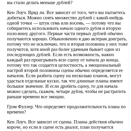
вы стали делать меньше дублей?
Кен Лоуч. Вряд ли. Все зависит от того, чего вы пытаетесь
добиться. Можно снять множество дублей с какой-нибудь
одной точки — штук семь или восемь, — потому что вы
собираетесь использовать начало одного дубля и вторую
поло-вину другого. Первые части первых дублей обычно
получаются хорошо. Обыкновенно я даю актерам доиграть,
потому что не исключаю, что и вторая половина у них тоже
получится, хотя иной раз более удачным бывает один из
последующих дублей. Если есть возможность, важно
каждый раз проигрывать всю сцену от начала до конца,
потому что так создается целостность, а эмоциональный
настрой второй половины сцены обычно определяется ее
началом. Если разбить сцену на несколько планов, могут
удасться отдельные куски, так что длинные планы имеют
большое значение. И если дробить сцену, то для начала
можно сделать, скажем, четыре дубля, чтобы не растратить
раньше времени все эмоции.
Грэм Фуллер. Что определяет продолжительность плана по
времени?
Кен Лоуч. Все зависит от сцены. Планы действия обычно
короче, но если в сцене есть диалог, план получается