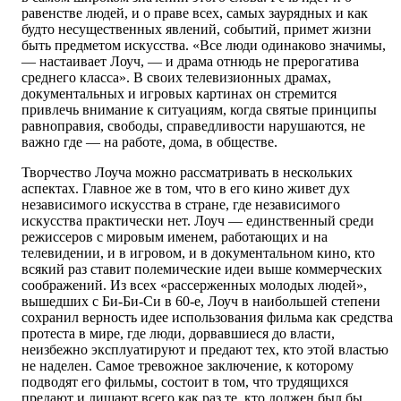
равенстве людей, и о праве всех, самых заурядных и как
будто несущественных явлений, событий, примет жизни
быть предметом искусства. «Все люди одинаково значимы,
— настаивает Лоуч, — и драма отнюдь не прерогатива
среднего класса». В своих телевизионных драмах,
документальных и игровых картинах он стремится
привлечь внимание к ситуациям, когда святые принципы
равноправия, свободы, справедливости нарушаются, не
важно где — на работе, дома, в обществе.
Творчество Лоуча можно рассматривать в нескольких
аспектах. Главное же в том, что в его кино живет дух
независимого искусства в стране, где независимого
искусства практически нет. Лоуч — единственный среди
режиссеров с мировым именем, работающих и на
телевидении, и в игровом, и в документальном кино, кто
всякий раз ставит полемические идеи выше коммерческих
соображений. Из всех «рассерженных молодых людей»,
вышедших с Би-Би-Си в 60-е, Лоуч в наибольшей степени
сохранил верность идее использования фильма как средства
протеста в мире, где люди, дорвавшиеся до власти,
неизбежно эксплуатируют и предают тех, кто этой властью
не наделен. Самое тревожное заключение, к которому
подводят его фильмы, состоит в том, что трудящихся
предают и лишают всего как раз те, кто должен был бы