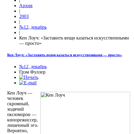
|
Архив
|
2003
|
№12, декабрь
|
Кен Лоуч: «Заставить вещи казаться искусственными
— просто»
Кен Лоуч: «Заставить вещи казаться искусственными — просто»
№12, декабрь
Грэм Фуллер
Кен Лоуч —
человек
скромный,
ходячий
оксюморон —
кинорежиссер,
лишенный эго.
Вероятно,