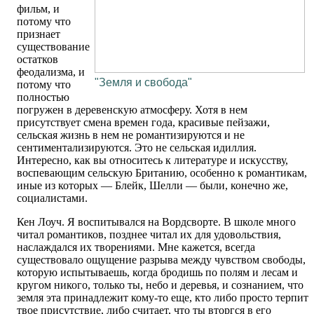
фильм, и
потому что
признает
существование
остатков
феодализма, и
"Земля и свобода"
потому что
полностью
погружен в деревенскую атмосферу. Хотя в нем
присутствует смена времен года, красивые пейзажи,
сельская жизнь в нем не романтизируются и не
сентиментализируются. Это не сельская идиллия.
Интересно, как вы относитесь к литературе и искусству,
воспевающим сельскую Британию, особенно к романтикам,
иные из которых — Блейк, Шелли — были, конечно же,
социалистами.
Кен Лоуч. Я воспитывался на Вордсворте. В школе много
читал романтиков, позднее читал их для удовольствия,
наслаждался их творениями. Мне кажется, всегда
существовало ощущение разрыва между чувством свободы,
которую испытываешь, когда бродишь по полям и лесам и
кругом никого, только ты, небо и деревья, и сознанием, что
земля эта принадлежит кому-то еще, кто либо просто терпит
твое присутствие, либо считает, что ты вторгся в его