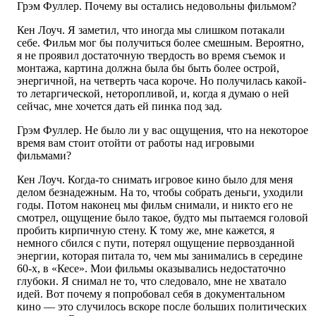
Грэм Фуллер. Почему вы остались недовольны фильмом?
Кен Лоуч. Я заметил, что иногда мы слишком потакали
себе. Фильм мог бы получиться более смешным. Вероятно,
я не проявил достаточную твердость во время съемок и
монтажа, картина должна была бы быть более острой,
энергичной, на четверть часа короче. Но получилась какой-
то летаргической, неторопливой, и, когда я думаю о ней
сейчас, мне хочется дать ей пинка под зад.
Грэм Фуллер. Не было ли у вас ощущения, что на некоторое
время вам стоит отойти от работы над игровыми
фильмами?
Кен Лоуч. Когда-то снимать игровое кино было для меня
делом безнадежным. На то, чтобы собрать деньги, уходили
годы. Потом наконец мы фильм снимали, и никто его не
смотрел, ощущение было такое, будто мы пытаемся головой
пробить кирпичную стену. К тому же, мне кажется, я
немного сбился с пути, потерял ощущение первозданной
энергии, которая питала то, чем мы занимались в середине
60-х, в «Кесе». Мои фильмы оказывались недостаточно
глубоки. Я снимал не то, что следовало, мне не хватало
идей. Вот почему я попробовал себя в документальном
кино — это случилось вскоре после больших политических