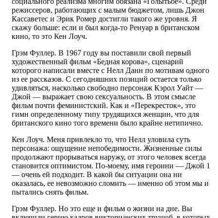
социального реализма многим обязана «Голытьбе». Среди
режиссеров, работающих с малым бюджетом, лишь Джон
Кассаветес и Эрик Ромер достигли такого же уровня. Я
скажу больше: если и был когда-то Ренуар в британском
кино, то это Кен Лоуч.
Грэм Фуллер. В 1967 году вы поставили свой первый
художественный фильм «Бедная корова», сценарий
которого написали вместе с Нелл Данн по мотивам одного
из ее рассказов. С сегодняшних позиций остается только
удивляться, насколько свободно персонаж Кэрол Уайт —
Джой — выражает свою сексуальность. В этом смысле
фильм почти феминистский. Как и «Перекресток», это
гимн определенному типу трудящихся женщин, что для
британского кино того времени было крайне нетипично.
Кен Лоуч. Меня привлекло то, что Нелл уловила суть
персонажа: ощущение непобедимости. Жизненные силы
продолжают прорываться наружу, от этого человек всегда
становится оптимистом. По-моему, имя героини — Джой 1
— очень ей подходит. В какой бы ситуации она ни
оказалась, ее невозможно сломить — именно об этом мы и
пытались снять фильм.
Грэм Фуллер. Но это еще и фильм о жизни на дне. Вы
включили серию кадров викторианских трущоб, в которых