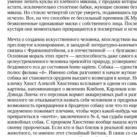
умение лепить куклы из хлебного мякиша, с продажи которы
кстати, исключительно столетние бабки, жующие своими бе
мякиш. Но стоило четвертой сестре умереть, подавившись пр
исчезло. Все, на что способен ее бессильный преемник (К.Му
безжизненные одинаковые маски с собственного лица. После
кустаря они моментально превращаются в посмертные и исч
Мечта о создании искусственного человека, впоследствии в
пресловутое клонирование, в западной литературно-кинема
связана с Франкенштейном, а в отечественной — с булгаков
Основная мораль этих притч — неспособность даже самого к
целеустремленного человека превзойти природу, усовершен
бездомного пса до состояния homo sapiens. Собака — единс
полюс фильма «4». Именно собак разгоняют в начале жутки
собака же становится орудием высшего возмездия в конце.
кличку Хвост Алексей Хвостенко всплывает в одном из сам
картины, напоминающих о явлениях Ковбоев, Карликов или
Дэвида Линча: его персонаж кормит аквариумных рыб и разг
монологе он отказывается назвать себя человеком и предрека
возможность превращения в бродячую собаку или что-то еще 
недоуменно пожимает плечами, чтобы через какой-нибудь ча
превратиться в «ничто», заключенного № 4, чья судьба напр
конвойных собак. С пророком Хвостенко вообще вышла жутк
своему пророческая. Если кто и был близок в реальной жизн
животного, то именно этот стихийный битник. В связи со с