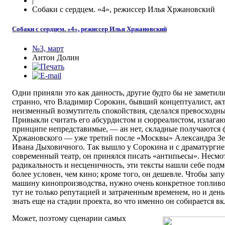
|
Собаки с сердцем. «4», режиссер Илья Хржановский
Собаки с сердцем. «4», режиссер Илья Хржановский
№3, март
Антон Долин
Одни приняли это как данность, другие будто бы не заметили,
странно, что Владимир Сорокин, бывший концептуалист, ак
неизменный возмутитель спокойствия, сделался превосходн
Привыкли считать его абсурдистом и сюрреалистом, излагаю
принципе непредставимые, — ан нет, складные получаются 
Хржановского — уже третий после «Москвы» Александра Зе
Ивана Дыховичного. Так вышло у Сорокина и с драматургие
современный театр, он принялся писать «антипьесы». Несм
радикальность и несценичность, эти тексты нашли себе подм
более условен, чем кино; кроме того, он дешевле. Чтобы за
машину кинопроизводства, нужно очень конкретное топливо
тут не только репутацией и затраченным временем, но и ден
знать еще на стадии проекта, во что именно он собирается вк
Может, поэтому сценарии самых