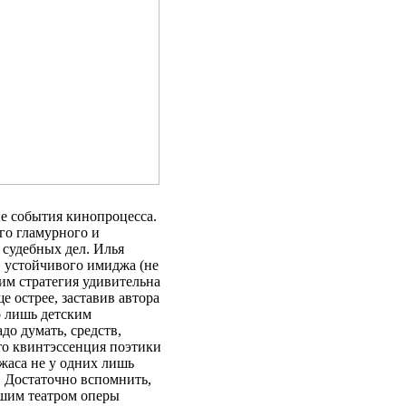
е события кинопроцесса.
го гламурного и
 судебных дел. Илья
 устойчивого имиджа (не
им стратегия удивительна
е острее, заставив автора
о лишь детским
до думать, средств,
то квинтэссенция поэтики
жаса не у одних лишь
. Достаточно вспомнить,
ьшим театром оперы