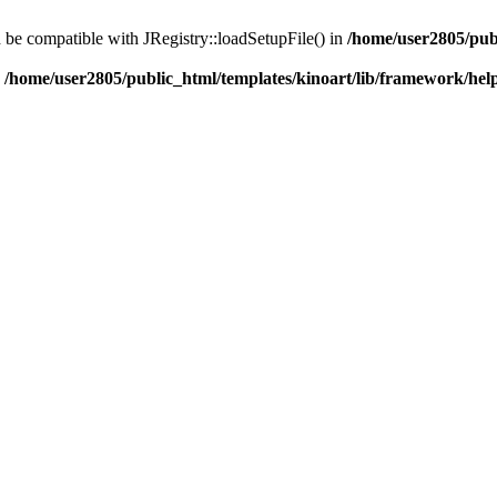
d be compatible with JRegistry::loadSetupFile() in
/home/user2805/pub
n
/home/user2805/public_html/templates/kinoart/lib/framework/hel