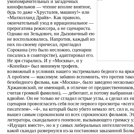
умопомрачительных и загадочных
кинофильмов — чтение вполне внятное,
будь то даже «Хрусталев, машину!» или
«Малхолланд Драйв». Как правило,
окончательный уход в иррациональное —
прерогатива режиссера, а не сценариста.
Однако ни Зельдович, ни Дыховичный ею
не воспользовались. Напротив, каждый из
них по-своему причесал, пригладил
Сорокина (это было несложно, сценарии
писались в соавторстве), адаптировал его.
Не зря старались. И у «Москвы», и у
«Копейки» был минимум трофеев,
возможный в условиях нашего экстремально бедного на ярки
А проблем — максимум: забавно вспомнить, что против тако
безобидного фильма, как «Москва», было заведено несколько
Хржановский, не имеющий, в отличие от предшественников,
считая громкой фамилии), — дебютант, и потому выбранная 
вдвойне. Он не только не сгладил острые углы, а сделал их ещ
сценария провозгласить себя после первого просмотра «всег
писателем». «4», на который было убито немало лет, сил и, на
вышел самым сорокинским из всех сорокинских фильмов. Э
литератора, скандального поневоле, вызывающего гримасу у
«Идущих вместе», но и у самых либеральных интеллигентов
какой скандал развернулся из-за постановки заказанной Бол