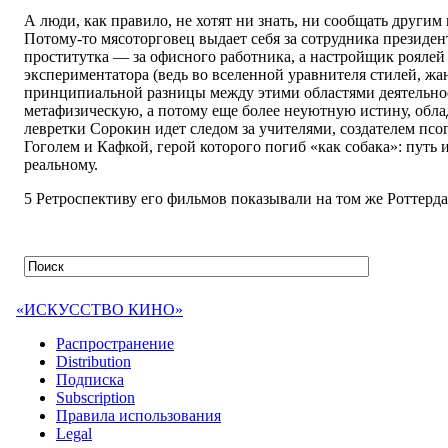
А люди, как правило, не хотят ни знать, ни сообщать другим 
Потому-то мясоторговец выдает себя за сотрудника президе
проститутка — за офисного работника, а настройщик роялей
экспериментатора (ведь во вселенной уравнителя стилей, жа
принципиальной разницы между этими областями деятельнос
метафизическую, а потому еще более неуютную истину, обла
левретки Сорокин идет следом за учителями, создателем псо
Гоголем и Кафкой, герой которого погиб «как собака»: путь
реальному.
5 Ретроспективу его фильмов показывали на том же Роттерд
«ИСКУССТВО КИНО»
Распространение
Distribution
Подписка
Subscription
Правила использования
Legal