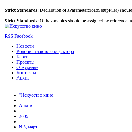
Strict Standards
: Declaration of JParameter::loadSetupFile() shoul
Strict Standards
: Only variables should be assigned by reference i
RSS
Facebook
Новости
Колонка главного редактора
Блоги
Проекты
О журнале
Контакты
Архив
"Искусство кино"
|
Архив
|
2005
|
№3, март