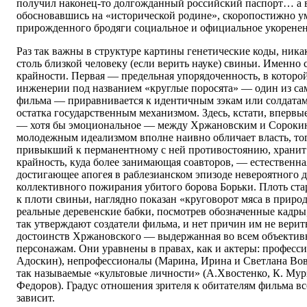
получил наконец-то долгожданный российский паспорт… а в
обосновавшись на «исторической родине», скоропостижно у
прирожденного бродяги социальное и официальное укоренен
Раз так важны в структуре картины генетические коды, ника
столь близкой человеку (если верить науке) свиньи. Именно
крайности. Первая — предельная упорядоченность, в которо
инженерии под названием «круглые поросята» — один из са
фильма — приравнивается к идентичным зэкам или солдатам
остатка государственным механизмом. Здесь, кстати, впервы
— хотя бы эмоциональное — между Хржановским и Сороки
молодежным идеализмом вполне наивно обличает власть, тог
привыкший к перманентному с ней противостоянию, хранит
крайность, куда более занимающая соавторов, — естественна
достигающее апогея в раблезианском эпизоде невероятного 
коллективного пожирания убитого борова Борьки. Плоть ста
к плоти свиньи, наглядно показан «круговорот мяса в природ
реальные деревенские бабки, посмотрев обозначенные кадры
так утверждают создатели фильма, и нет причин им не верит
достоинств Хржановского — выдержанная во всем объектив
персонажам. Они уравнены в правах, как и актеры: професс
Адоскин), непрофессионалы (Марина, Ирина и Светлана Во
так называемые «культовые личности» (А.Хвостенко, К. Мур
Федоров). Градус отношения зрителя к обитателям фильма вс
зависит.