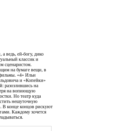
 а ведь, ей-богу, дико
туальный классик и
ым сценаристом.
щим на бумаге вещи, в
фильмы. «4» Ильи
льдовича и «Копейки»
й: разозлившись на
отря на вопиющую
остки. Но театр куда
пустить нешуточную
. В конце концов рискуют
ьгами. Каждому хочется
ладываться.