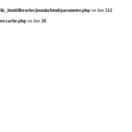
lic_html/libraries/joomla/html/parameter.php
on line
512
per.cache.php
on line
28