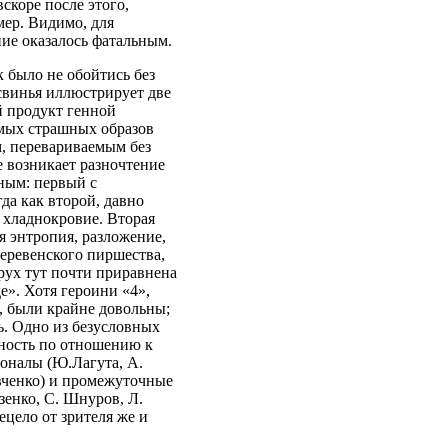
скоре после этого,
мер. Видимо, для
ие оказалось фатальным.
к было не обойтись без
 свинья иллюстрирует две
й продукт генной
мых страшных образов
, перевариваемым без
е возникает разночтение
ным: первый с
да как второй, давно
 хладнокровие. Вторая
я энтропия, разложение,
деревенского пиршества,
рух тут почти приравнена
е». Хотя героини «4»,
, были крайне довольны;
ь. Одно из безусловных
ность по отношению к
ионалы (Ю.Лагута, А.
вченко) и промежуточные
зенко, С. Шнуров, Л.
ецело от зрителя же и