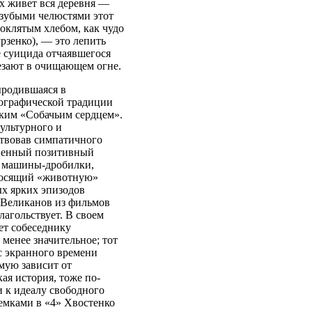
х живет вся деревня —
ззубыми челюстями этот
оклятым хлебом, как чудо
рзенко), — это лепить
 суицида отчаявшегося
езают в очищающем огне.
ыродившаяся в
тографической традиции
ским «Собачьим сердцем».
ультурного и
ствовав симпатичного
твенный позитивный
е машины-дробилки,
 Носящий «животную»
ых ярких эпизодов
 Великанов из фильмов
лагольствует. В своем
ет собеседнику
менее значительное; тот
с экранного времени
ямую зависит от
ая история, тоже по-
и к идеалу свободного
ъемками в «4» Хвостенко