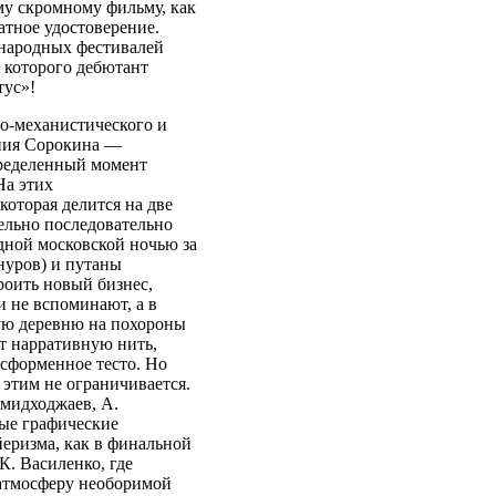
му скромному фильму, как
атное удостоверение.
ународных фестивалей
 которого дебютант
тус»!
но-механистического и
ения Сорокина —
пределенный момент
На этих
оторая делится на две
ельно последовательно
дной московской ночью за
нуров) и путаны
роить новый бизнес,
и не вспоминают, а в
ую деревню на похороны
ет нарративную нить,
сформенное тесто. Но
этим не ограничивается.
амидходжаев, А.
ые графические
йеризма, как в финальной
К. Василенко, где
 атмосферу необоримой