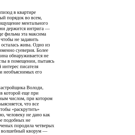
пизод в квартире
ый порядок во всем,
 ощущение ментального
пени держится интрига —
нце фильма эта максима
 чтобы не задавить
 осталась жива. Одно из
менно суеверия. Более
кина обнаруживается не
глы в помещении, пытаясь
й интерес писателя
 и необъяснимых его
 настройщика Володи,
 в которой еще при
ьным числом, при котором
ыясняется, что все
тобы «раскрутить»
мо, человеку не дано как
бе подобных не
ученых породила четверых
ся волшебный кворум —