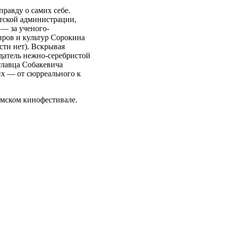
правду о самих себе.
нтской администрации,
 — за ученого-
нров и культур Сорокина
ти нет). Вскрывая
датель нежно-серебристой
главца Собакевича
 их — от сюрреального к
амском кинофестивале.