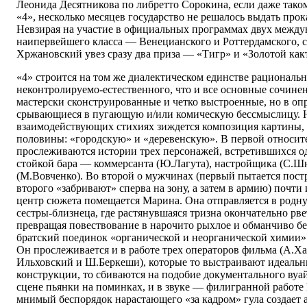
Леонида Десятникова по либретто Сорокина, если даже тако
«4», несколько месяцев государство не решалось выдать прок
Невзирая на участие в официальных программах двух межд
наипервейшего класса — Венецианского и Роттердамского, с
Хржановский увез сразу два приза — «Тигр» и «Золотой как
«4» строится на том же диалектическом единстве рациональ
неконтролируемо-естественного, что и все основные сочин
мастерски сконструированные и четко выстроенные, но в о
срывающиеся в пугающую и/или комическую бессмыслицу. 
взаимодействующих стихиях зиждется композиция картины, к
половины: «городскую» и «деревенскую». В первой относит
прослеживаются истории трех персонажей, встретившихся о
стойкой бара — коммерсанта (Ю.Лагута), настройщика (С.Ш
(М.Вовченко). Во второй о мужчинах (первый пытается пост
второго «забривают» сперва на зону, а затем в армию) почти 
центр сюжета помещается Марина. Она отправляется в родн
сестры-близнеца, где растянувшаяся тризна окончательно рв
превращая повествование в нарочито рыхлое и обманчиво бе
братский поединок «органической и неорганической химии» 
Он прослеживается и в работе трех операторов фильма (А.Х
Ильховский и Ш.Беркеши), которые то выстраивают идеальн
конструкции, то сбиваются на подобие документального вуа
сцене пьянки на поминках, и в звуке — филигранной работе 
мнимый беспорядок нарастающего «за кадром» гула создает