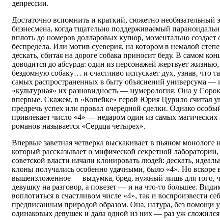
депрессии.
Достаточно вспомнить и краткий, сюжетно необязательный э
бизнесмена, когда тщательно поддерживаемый параноидальн
вплоть до номеров долларовых купюр, моментально создает
беспредела. Или мотив суеверия, на котором в немалой сте
дескать, сбитая на дороге собака приносит беду. В самом ко
доводится до абсурда: один из персонажей жертвует жизнью,
бездомную собаку… и счастливо испускает дух, узнав, что та
самых распространенных в быту объяснений универсума — и
«культурная» их разновидность — нумерология. Она у Соро
впервые. Скажем, в «Копейке» герой Юрия Цурило считал у
предречь успех или провал очередной сделки. Однако особы
привлекает число «4» — недаром один из самых магических
романов называется «Сердца четырех».
Впервые заветная четверка выскакивает в пьяном монологе
который рассказывает о мифической секретной лаборатории,
советской власти начали клонировать людей: дескать, идеал
клоны получались особенно удачными, было «4». Но вскоре в
вышеизложенное — выдумка, бред, нужный лишь для того, ч
девушку на разговор, а повезет — и на что-то большее. Види
воплотиться в счастливом числе «4», так и воспроизвести се
предписанным природой образом. Она, натура, без помощи 
одинаковых девушек и дала одной из них — раз уж сложил