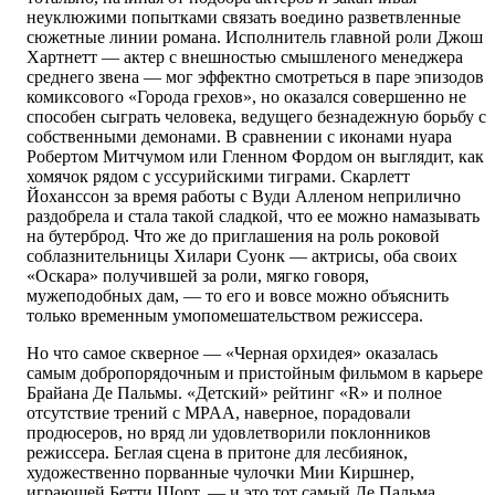
неуклюжими попытками связать воедино разветвленные
сюжетные линии романа. Исполнитель главной роли Джош
Хартнетт — актер с внешностью смышленого менеджера
среднего звена — мог эффектно смотреться в паре эпизодов
комиксового «Города грехов», но оказался совершенно не
способен сыграть человека, ведущего безнадежную борьбу с
собственными демонами. В сравнении с иконами нуара
Робертом Митчумом или Гленном Фордом он выглядит, как
хомячок рядом с уссурийскими тиграми. Скарлетт
Йоханссон за время работы с Вуди Алленом неприлично
раздобрела и стала такой сладкой, что ее можно намазывать
на бутерброд. Что же до приглашения на роль роковой
соблазнительницы Хилари Суонк — актрисы, оба своих
«Оскара» получившей за роли, мягко говоря,
мужеподобных дам, — то его и вовсе можно объяснить
только временным умопомешательством режиссера.
Но что самое скверное — «Черная орхидея» оказалась
самым добропорядочным и пристойным фильмом в карьере
Брайана Де Пальмы. «Детский» рейтинг «R» и полное
отсутствие трений с MPAA, наверное, порадовали
продюсеров, но вряд ли удовлетворили поклонников
режиссера. Беглая сцена в притоне для лесбиянок,
художественно порванные чулочки Мии Киршнер,
играющей Бетти Шорт, — и это тот самый Де Пальма,