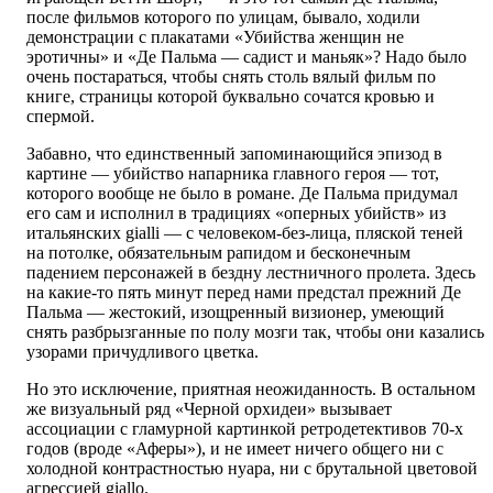
после фильмов которого по улицам, бывало, ходили
демонстрации с плакатами «Убийства женщин не
эротичны» и «Де Пальма — садист и маньяк»? Надо было
очень постараться, чтобы снять столь вялый фильм по
книге, страницы которой буквально сочатся кровью и
спермой.
Забавно, что единственный запоминающийся эпизод в
картине — убийство напарника главного героя — тот,
которого вообще не было в романе. Де Пальма придумал
его сам и исполнил в традициях «оперных убийств» из
итальянских gialli — с человеком-без-лица, пляской теней
на потолке, обязательным рапидом и бесконечным
падением персонажей в бездну лестничного пролета. Здесь
на какие-то пять минут перед нами предстал прежний Де
Пальма — жестокий, изощренный визионер, умеющий
снять разбрызганные по полу мозги так, чтобы они казались
узорами причудливого цветка.
Но это исключение, приятная неожиданность. В остальном
же визуальный ряд «Черной орхидеи» вызывает
ассоциации с гламурной картинкой ретродетективов 70-х
годов (вроде «Аферы»), и не имеет ничего общего ни с
холодной контрастностью нуара, ни с брутальной цветовой
агрессией giallo.