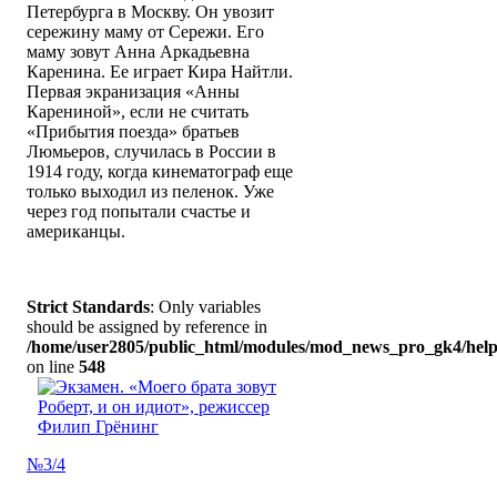
Петербурга в Москву. Он увозит
сережину маму от Сережи. Его
маму зовут Анна Аркадьевна
Каренина. Ее играет Кира Найтли.
Первая экранизация «Анны
Карениной», если не считать
«Прибытия поезда» братьев
Люмьеров, случилась в России в
1914 году, когда кинематограф еще
только выходил из пеленок. Уже
через год попытали счастье и
американцы.
Strict Standards
: Only variables
should be assigned by reference in
/home/user2805/public_html/modules/mod_news_pro_gk4/help
on line
548
№3/4