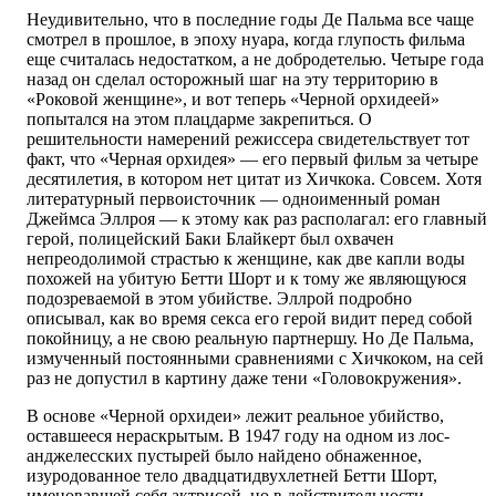
Неудивительно, что в последние годы Де Пальма все чаще
смотрел в прошлое, в эпоху нуара, когда глупость фильма
еще считалась недостатком, а не добродетелью. Четыре года
назад он сделал осторожный шаг на эту территорию в
«Роковой женщине», и вот теперь «Черной орхидеей»
попытался на этом плацдарме закрепиться. О
решительности намерений режиссера свидетельствует тот
факт, что «Черная орхидея» — его первый фильм за четыре
десятилетия, в котором нет цитат из Хичкока. Совсем. Хотя
литературный первоисточник — одноименный роман
Джеймса Эллроя — к этому как раз располагал: его главный
герой, полицейский Баки Блайкерт был охвачен
непреодолимой страстью к женщине, как две капли воды
похожей на убитую Бетти Шорт и к тому же являющуюся
подозреваемой в этом убийстве. Эллрой подробно
описывал, как во время секса его герой видит перед собой
покойницу, а не свою реальную партнершу. Но Де Пальма,
измученный постоянными сравнениями с Хичкоком, на сей
раз не допустил в картину даже тени «Головокружения».
В основе «Черной орхидеи» лежит реальное убийство,
оставшееся нераскрытым. В 1947 году на одном из лос-
анджелесских пустырей было найдено обнаженное,
изуродованное тело двадцатидвухлетней Бетти Шорт,
именовавшей себя актрисой, но в действительности