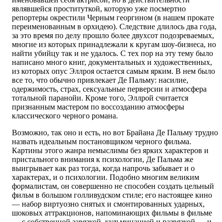
являвшейся проституткой, которую уже посмертно
репортеры окрестили Черным георгином (в нашем прокате
переименованным в орхидею). Следствие длилось два года,
за это время по делу прошло более двухсот подозреваемых,
многие из которых принадлежали к кругам шоу-бизнеса, но
найти убийцу так и не удалось. С тех пор на эту тему было
написано много книг, документальных и художественных,
из которых опус Эллроя остается самым ярким. В нем было
все то, что обычно привлекает Де Пальму: насилие,
одержимость, страх, сексуальные перверсии и атмосфера
тотальной паранойи. Кроме того, Эллрой считается
признанным мастером по воссозданию атмосферы
классического черного романа.
Возможно, так оно и есть, но вот Брайана Де Пальму трудно
назвать идеальным постановщиком черного фильма.
Картины этого жанра немыслимы без ярких характеров и
пристального внимания к психологии, Де Пальма же
выигрывает как раз тогда, когда напрочь забывает и о
характерах, и о психологии. Подобно многим великим
формалистам, он совершенно не способен создать цельный
фильм в большом голливудском стиле; его настоящее кино
— набор виртуозно снятых и смонтированных ударных,
шоковых аттракционов, напоминающих фильмы в фильме
— с собственной завязкой, кульминацией и развязкой — и