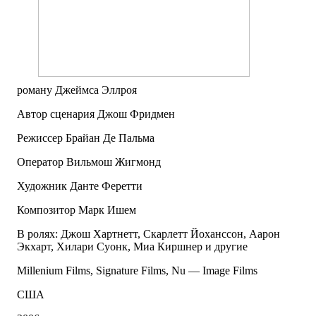
роману Джеймса Эллроя
Автор сценария Джош Фридмен
Режиссер Брайан Де Пальма
Оператор Вильмош Жигмонд
Художник Данте Феретти
Композитор Марк Ишем
В ролях: Джош Хартнетт, Скарлетт Йоханссон, Аарон
Экхарт, Хилари Суонк, Миа Киршнер и другие
Millenium Films, Signature Films, Nu — Image Films
США