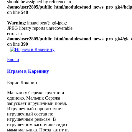
should be assigned by reference in
/home/user2805/public_html/modules/mod_news_pro_gk4/help
on line
548
Warning
: imagejpeg(): gd-jpeg:
JPEG library reports unrecoverable
error: in
/home/user2805/public_html/modules/mod_news_pro_gk4/gk_c
on line
390
Блоги
Играем в Каренину
Борис Локшин
Мальчику Сереже грустно и
одиноко. Мальчик Сережа
запускает игрушечный поезд.
Игрушечный паровоз тянет
игрушечный состав по
игрушечным рельсам. В
игрушечном вагончике сидит
мама мальчика. Поезд катит из