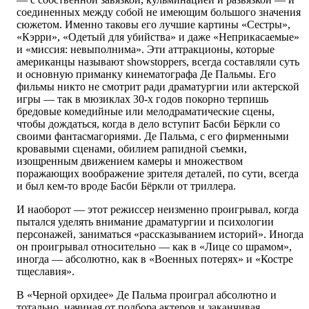
соединенных между собой не имеющим большого значения
сюжетом. Именно таковы его лучшие картины «Сестры»,
«Кэрри», «Одетый для убийства» и даже «Неприкасаемые»
и «миссия: невыполнима». Эти аттракционы, которые
американцы называют showstoppers, всегда составляли суть
и основную приманку кинематографа Де Пальмы. Его
фильмы никто не смотрит ради драматургии или актерской
игры — так в мюзиклах 30-х годов покорно терпишь
бредовые комедийные или мелодраматические сцены,
чтобы дождаться, когда в дело вступит Басби Бёркли со
своими фантасмагориями. Де Пальма, с его фирменными
кровавыми сценами, обилием рапидной съемки,
изощренным движением камеры и множеством
поражающих воображение зрителя деталей, по сути, всегда
и был кем-то вроде Басби Бёркли от триллера.
И наоборот — этот режиссер неизменно проигрывал, когда
пытался уделять внимание драматургии и психологии
персонажей, заниматься «рассказыванием историй». Иногда
он проигрывал относительно — как в «Лице со шрамом»,
иногда — абсолютно, как в «Военных потерях» и «Костре
тщеславия».
В «Черной орхидее» Де Пальма проиграл абсолютно и
тотально, начиная от подбора актеров и заканчивая