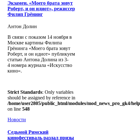
Экзамен. «Моего брата зовут
Роберт, и он идиот», режиссер
Филип Грёнинг
Антон Долин
В связи с показом 14 ноября в
Москве картины Филипа
Грёнинга «Моего брата зовут
Роберт, и он идиот» публикуем
статью Антона Долина из 3-
4 номера журнала «Искусство
кино».
Strict Standards
: Only variables
should be assigned by reference in
/home/user2805/public_html/modules/mod_news_pro_gk4/help
on line
548
Новости
Седьмой Римский
кинофестиваль раздал призы