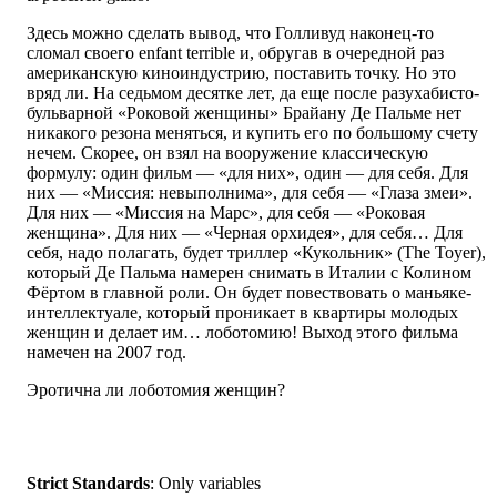
Здесь можно сделать вывод, что Голливуд наконец-то
сломал своего enfant terrible и, обругав в очередной раз
американскую киноиндустрию, поставить точку. Но это
вряд ли. На седьмом десятке лет, да еще после разухабисто-
бульварной «Роковой женщины» Брайану Де Пальме нет
никакого резона меняться, и купить его по большому счету
нечем. Скорее, он взял на вооружение классическую
формулу: один фильм — «для них», один — для себя. Для
них — «Миссия: невыполнима», для себя — «Глаза змеи».
Для них — «Миссия на Марс», для себя — «Роковая
женщина». Для них — «Черная орхидея», для себя… Для
себя, надо полагать, будет триллер «Кукольник» (The Toyer),
который Де Пальма намерен снимать в Италии с Колином
Фёртом в главной роли. Он будет повествовать о маньяке-
интеллектуале, который проникает в квартиры молодых
женщин и делает им… лоботомию! Выход этого фильма
намечен на 2007 год.
Эротична ли лоботомия женщин?
Strict Standards
: Only variables