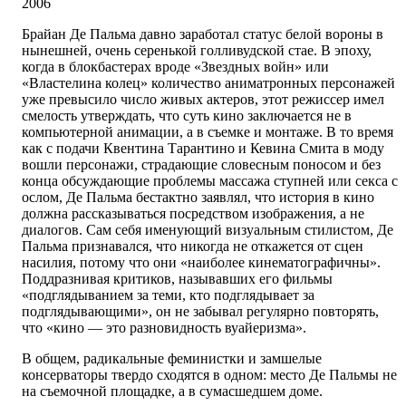
2006
Брайан Де Пальма давно заработал статус белой вороны в
нынешней, очень серенькой голливудской стае. В эпоху,
когда в блокбастерах вроде «Звездных войн» или
«Властелина колец» количество аниматронных персонажей
уже превысило число живых актеров, этот режиссер имел
смелость утверждать, что суть кино заключается не в
компьютерной анимации, а в съемке и монтаже. В то время
как с подачи Квентина Тарантино и Кевина Смита в моду
вошли персонажи, страдающие словесным поносом и без
конца обсуждающие проблемы массажа ступней или секса с
ослом, Де Пальма бестактно заявлял, что история в кино
должна рассказываться посредством изображения, а не
диалогов. Сам себя именующий визуальным стилистом, Де
Пальма признавался, что никогда не откажется от сцен
насилия, потому что они «наиболее кинематографичны».
Поддразнивая критиков, называвших его фильмы
«подглядыванием за теми, кто подглядывает за
подглядывающими», он не забывал регулярно повторять,
что «кино — это разновидность вуайеризма».
В общем, радикальные феминистки и замшелые
консерваторы твердо сходятся в одном: место Де Пальмы не
на съемочной площадке, а в сумасшедшем доме.