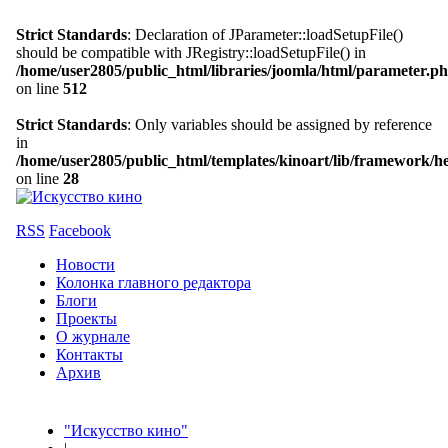
Strict Standards
: Declaration of JParameter::loadSetupFile()
should be compatible with JRegistry::loadSetupFile() in
/home/user2805/public_html/libraries/joomla/html/parameter.p
on line
512
Strict Standards
: Only variables should be assigned by reference
in
/home/user2805/public_html/templates/kinoart/lib/framework/h
on line
28
RSS
Facebook
Новости
Колонка главного редактора
Блоги
Проекты
О журнале
Контакты
Архив
"Искусство кино"