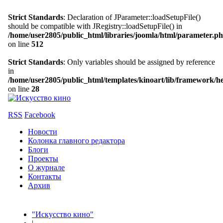
Strict Standards
: Declaration of JParameter::loadSetupFile()
should be compatible with JRegistry::loadSetupFile() in
/home/user2805/public_html/libraries/joomla/html/parameter.p
on line
512
Strict Standards
: Only variables should be assigned by reference
in
/home/user2805/public_html/templates/kinoart/lib/framework/h
on line
28
RSS
Facebook
Новости
Колонка главного редактора
Блоги
Проекты
О журнале
Контакты
Архив
"Искусство кино"