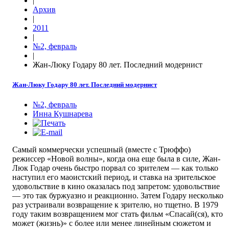
|
Архив
|
2011
|
№2, февраль
|
Жан-Люку Годару 80 лет. Последний модернист
Жан-Люку Годару 80 лет. Последний модернист
№2, февраль
Инна Кушнарева
Самый коммерчески успешный (вместе с Трюффо)
режиссер «Новой волны», когда она еще была в силе, Жан-
Люк Годар очень быстро порвал со зрителем — как только
наступил его маоистский период, и ставка на зрительское
удовольствие в кино оказалась под запретом: удовольствие
— это так буржуазно и реакционно. Затем Годару несколько
раз устраивали возвращение к зрителю, но тщетно. В 1979
году таким возвращением мог стать фильм «Спасай(ся), кто
может (жизнь)» с более или менее линейным сюжетом и