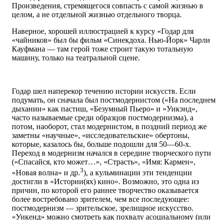
Произведения, стремящегося совпасть с самой жизнью в
целом, а не отдельной жизнью отдельного творца.
Наверное, хорошей иллюстрацией к курсу «Годар для
«чайников» был бы фильм «Синекдоха. Нью-Йорк» Чарли
Кауфмана — там герой тоже строит такую тотальную
машину, только на театральной сцене.
Годар шел наперекор течению истории искусств. Если
подумать, он сначала был постмодернистом («На последнем
дыхании» как пастиш, «Безумный Пьеро» и «Уикэнд»,
часто называемые среди образцов постмодернизма), а
потом, наоборот, стал модернистом, в поздний период же
заметны «научные», «исследовательские» обертоны,
которые, казалось бы, больше подошли для 50—60-х.
Переход в модернизм начался в середине творческого пути
(«Спасайся, кто может…», «Страсть», «Имя: Кармен»,
3
«Новая волна» и др.
), а кульминации эти тенденции
достигли в «Истории(ях) кино». Возможно, это одна из
причин, по которой его раннее творчество оказывается
более востребовано зрителем, чем все последующее:
постмодернизм — зрительское, зрелищное искусство.
«Уикенд» можно смотреть как похвалу асоциальному (или