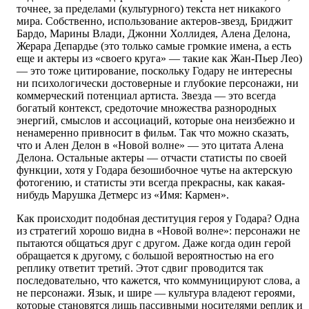
точнее, за пределами (культурного) текста нет никакого
мира. Собственно, использование актеров-звезд, Бриджит
Бардо, Марины Влади, Джонни Холлидея, Алена Делона,
Жерара Депардье (это только самые громкие имена, а есть
еще и актеры из «своего круга» — такие как Жан-Пьер Лео)
— это тоже цитирование, поскольку Годару не интересны
ни психологически достоверные и глубокие персонажи, ни
коммерческий потенциал артиста. Звезда — это всегда
богатый контекст, средоточие множества разнородных
энергий, смыслов и ассоциаций, которые она неизбежно и
ненамеренно привносит в фильм. Так что можно сказать,
что и Ален Делон в «Новой волне» — это цитата Алена
Делона. Остальные актеры — отчасти статисты по своей
функции, хотя у Годара безошибочное чутье на актерскую
фотогению, и статисты эти всегда прекрасны, как какая-
нибудь Марушка Детмерс из «Имя: Кармен».
Как происходит подобная деституция героя у Годара? Одна
из стратегий хорошо видна в «Новой волне»: персонажи не
пытаются общаться друг с другом. Даже когда один герой
обращается к другому, с большой вероятностью на его
реплику ответит третий. Этот сдвиг проводится так
последовательно, что кажется, что коммуницируют слова, а
не персонажи. Язык, и шире — культура владеют героями,
которые становятся лишь пассивными носителями реплик и