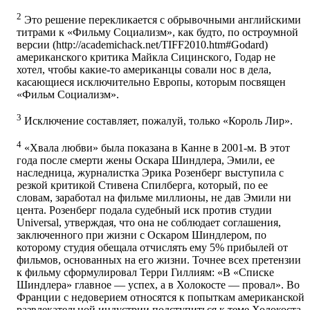
2
Это решение перекликается с обрывочными английскими
титрами к «Фильму Социализм», как будто, по остроумной
версии (http://academichack.net/TIFF2010.htm#Godard)
американского критика Майкла Сицинского, Годар не
хотел, чтобы какие-то американцы совали нос в дела,
касающиеся исключительно Европы, которым посвящен
«Фильм Социализм».
3
Исключение составляет, пожалуй, только «Король Лир».
4
«Хвала любви» была показана в Канне в 2001-м. В этот
года после смерти жены Оскара Шиндлера, Эмили, ее
наследница, журналистка Эрика Розенберг выступила с
резкой критикой Стивена Спилберга, который, по ее
словам, заработал на фильме миллионы, не дав Эмили ни
цента. Розенберг подала судебный иск против студии
Universal, утверждая, что она не соблюдает соглашения,
заключенного при жизни с Оскаром Шиндлером, по
которому студия обещала отчислять ему 5% прибылей от
фильмов, основанных на его жизни. Точнее всех претензии
к фильму сформулировал Терри Гиллиям: «В «Списке
Шиндлера» главное — успех, а в Холокосте — провал». Во
Франции с недоверием относятся к попыткам американской
развлекательной индустрии подступиться к теме Холокоста