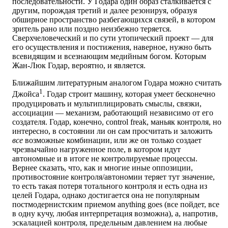
последовательности. У Годара один образ сталкивается с
другим, порождая третий и далее резонируя, образуя
обширное пространство разбегающихся связей, в котором
зритель рано или поздно неизбежно теряется.
Сверхчеловеческий и по сути утопический проект — для
его осуществления и постижения, наверное, нужно быть
всевидящим и всезнающим медийным богом. Которым
Жан-Люк Годар, вероятно, и является.
Ближайшим литературным аналогом Годара можно считать
1
Джойса
. Годар строит машину, которая умеет бесконечно
продуцировать и мультиплицировать смыслы, связки,
ассоциации — механизм, работающий независимо от его
создателя. Годар, конечно, control freak, маньяк контроля, но
интересно, в состоянии ли он сам просчитать и заложить
все
возможные комбинации, или же он только создает
чрезвычайно нагруженное поле, в котором идут
автономные и в итоге не контролируемые процессы.
Вернее сказать, что, как и многие иные оппозиции,
противостояние контроля/автономии теряет тут значение,
то есть такая потеря тотального контроля и есть одна из
целей Годара, однако достигается она не популярным
постмодернистским приемом anything goes (все пойдет, все
в одну кучу, любая интерпретация возможна), а, напротив,
эскалацией контроля, предельным давлением на любые