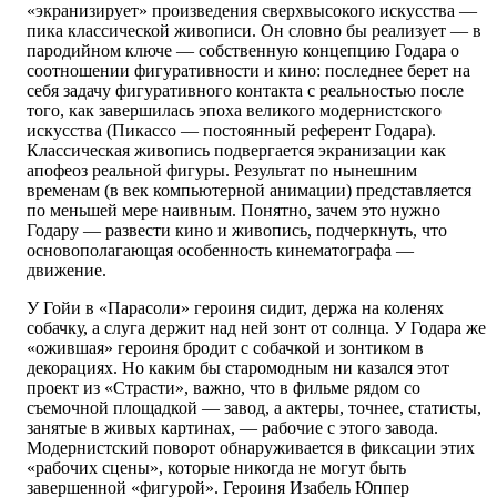
«экранизирует» произведения сверхвысокого искусства —
пика классической живописи. Он словно бы реализует — в
пародийном ключе — собственную концепцию Годара о
соотношении фигуративности и кино: последнее берет на
себя задачу фигуративного контакта с реальностью после
того, как завершилась эпоха великого модернистского
искусства (Пикассо — постоянный референт Годара).
Классическая живопись подвергается экранизации как
апофеоз реальной фигуры. Результат по нынешним
временам (в век компьютерной анимации) представляется
по меньшей мере наивным. Понятно, зачем это нужно
Годару — развести кино и живопись, подчеркнуть, что
основополагающая особенность кинематографа —
движение.
У Гойи в «Парасоли» героиня сидит, держа на коленях
собачку, а слуга держит над ней зонт от солнца. У Годара же
«ожившая» героиня бродит с собачкой и зонтиком в
декорациях. Но каким бы старомодным ни казался этот
проект из «Страсти», важно, что в фильме рядом со
съемочной площадкой — завод, а актеры, точнее, статисты,
занятые в живых картинах, — рабочие с этого завода.
Модернистский поворот обнаруживается в фиксации этих
«рабочих сцены», которые никогда не могут быть
завершенной «фигурой». Героиня Изабель Юппер