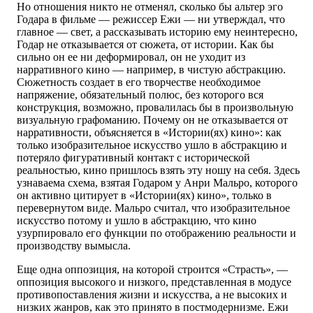
Но отношения никто не отменял, сколько бы альтер эго
Годара в фильме — режиссер Ежи — ни утверждал, что
главное — свет, а рассказывать историю ему неинтересно,
Годар не отказывается от сюжета, от истории. Как бы
сильно он ее ни деформировал, он не уходит из
нарративного кино — например, в чистую абстракцию.
Сюжетность создает в его творчестве необходимое
напряжение, обязательный полюс, без которого вся
конструкция, возможно, провалилась бы в произвольную
визуальную графоманию. Почему он не отказывается от
нарративности, объясняется в «Истории(ях) кино»: как
только изобразительное искусство ушло в абстракцию и
потеряло фигуративный контакт с исторической
реальностью, кино пришлось взять эту ношу на себя. Здесь
узнаваема схема, взятая Годаром у Анри Мальро, которого
он активно цитирует в «Истории(ях) кино», только в
перевернутом виде. Мальро считал, что изобразительное
искусство потому и ушло в абстракцию, что кино
узурпировало его функции по отображению реальности и
производству вымысла.
Еще одна оппозиция, на которой строится «Страсть», —
оппозиция высокого и низкого, представленная в модусе
противопоставления жизни и искусства, а не высоких и
низких жанров, как это принято в постмодернизме. Ежи