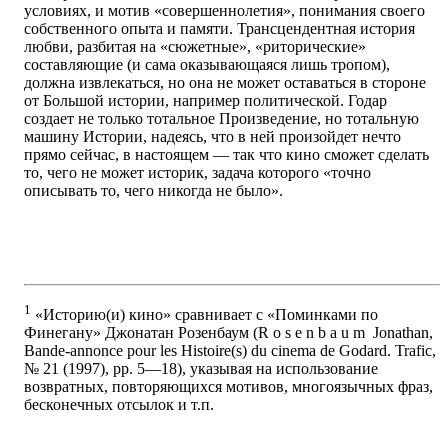
условиях, и мотив «совершеннолетия», понимания своего
собственного опыта и памяти. Трансцендентная история
любви, разбитая на «сюжетные», «риторические»
составляющие (и сама оказывающаяся лишь тропом),
должна извлекаться, но она не может оставаться в стороне
от Большой истории, например политической. Годар
создает не только тотальное Произведение, но тотальную
машину Истории, надеясь, что в ней произойдет нечто
прямо сейчас, в настоящем — так что кино сможет сделать
то, чего не может историк, задача которого «точно
описывать то, чего никогда не было».
1
«Историю(и) кино» сравнивает с «Поминками по
Финегану» Джонатан Розенбаум (R o s e n b a u m Jonathan,
Bande-annonce pour les Histoire(s) du cinema de Godard. Trafic,
№ 21 (1997), pp. 5—18), указывая на использование
возвратных, повторяющихся мотивов, многоязычных фраз,
бесконечных отсылок и т.п.