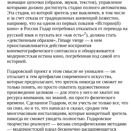
значащие цепочки (образов, звуков, текстов), управление
которыми должно достигнуть стадии полного автоматизма.
Эта стадия, из которой зритель уже выключен, в том числе
и за счет отказа от традиционных конвенций (известно,
например, что на одном из первых показов «Истории(й)
кино» в России Годар потребовал отказаться от перевода на
2
русский язык и пускать все «как есть»
), должна стать
«девственным образом», l'image vierge — в нем
приостанавливается действие восприятия
кинематографического синтаксиса и обнаруживается
модернистская истина кино, погребенная под самой его
историей.
Годаровский проект в этом смысле не уникален — он
отсылает к тем артефактам современного искусства,
которые предполагают, что зритель никогда не сможет не
только понять, но просто охватить художественное
произведение целиком — для этого у него не хватит ни
ресурса внимания, ни знаний, ни просто физического
времени. Сделанное Годаром, если учесть не только все, что
он снял, но и то, что написал и сказал, сродни тем
многочасовым инсталляциям, которые конкретный зритель
никогда не сможет увидеть полностью. Годаровское
творчество реализует — весьма специфическими методами
— модернистский идеал бесконечно расширяющегося