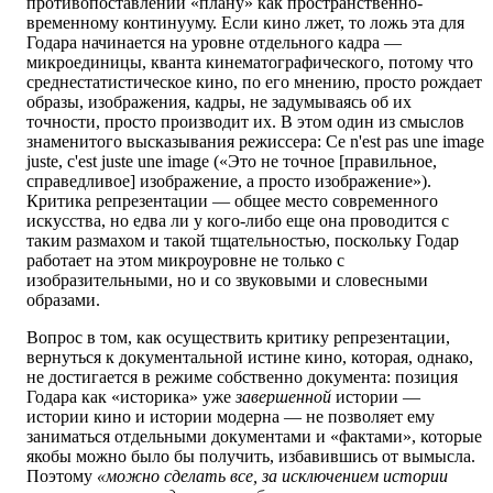
противопоставлении «плану» как пространственно-
временному континууму. Если кино лжет, то ложь эта для
Годара начинается на уровне отдельного кадра —
микроединицы, кванта кинематографического, потому что
среднестатистическое кино, по его мнению, просто рождает
образы, изображения, кадры, не задумываясь об их
точности, просто производит их. В этом один из смыслов
знаменитого высказывания режиссера: Ce n'est pas une image
juste, c'est juste une image («Это не точное [правильное,
справедливое] изображение, а просто изображение»).
Критика репрезентации — общее место современного
искусства, но едва ли у кого-либо еще она проводится с
таким размахом и такой тщательностью, поскольку Годар
работает на этом микроуровне не только с
изобразительными, но и со звуковыми и словесными
образами.
Вопрос в том, как осуществить критику репрезентации,
вернуться к документальной истине кино, которая, однако,
не достигается в режиме собственно документа: позиция
Годара как «историка» уже
завершенной
истории —
истории кино и истории модерна — не позволяет ему
заниматься отдельными документами и «фактами», которые
якобы можно было бы получить, избавившись от вымысла.
Поэтому
«можно сделать все, за исключением истории