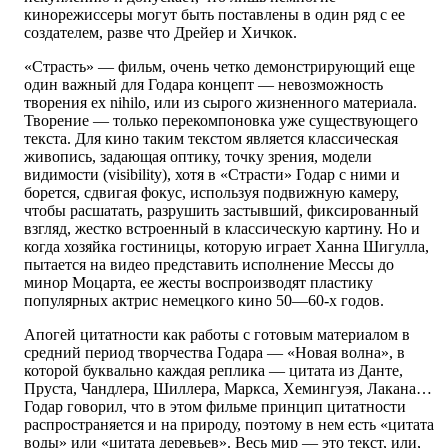
кинорежиссеры могут быть поставлены в один ряд с ее
создателем, разве что Дрейер и Хичкок.
«Страсть» — фильм, очень четко демонстрирующий еще
один важный для Годара концепт — невозможность
творения ex nihilo, или из сырого жизненного материала.
Творение — только перекомпоновка уже существующего
текста. Для кино таким текстом является классическая
живопись, задающая оптику, точку зрения, модели
видимости (visibility), хотя в «Страсти» Годар с ними и
борется, сдвигая фокус, используя подвижную камеру,
чтобы расшатать, разрушить застывший, фиксированный
взгляд, жестко встроенный в классическую картину. Но и
когда хозяйка гостиницы, которую играет Ханна Шигулла,
пытается на видео представить исполнение Мессы до
минор Моцарта, ее жесты воспроизводят пластику
популярных актрис немецкого кино 50—60-х годов.
Апогей цитатности как работы с готовым материалом в
средний период творчества Годара — «Новая волна», в
которой буквально каждая реплика — цитата из Данте,
Пруста, Чандлера, Шиллера, Маркса, Хемингуэя, Лакана…
Годар говорил, что в этом фильме принцип цитатности
распространяется и на природу, поэтому в нем есть «цитата
воды» или «цитата деревьев». Весь мир — это текст, или,