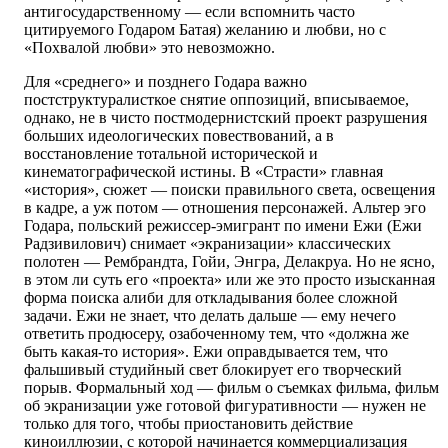
антигосударственному — если вспомнить часто
цитируемого Годаром Батая) желанию и любви, но с
«Похвалой любви» это невозможно.
Для «среднего» и позднего Годара важно
постструктуралисткое снятие оппозиций, вписываемое,
однако, не в чисто постмодернистский проект разрушения
больших идеологических повествований, а в
восстановление тотальной исторической и
кинематографической истины. В «Страсти» главная
«история», сюжет — поиски правильного света, освещения
в кадре, а уж потом — отношения персонажей. Альтер эго
Годара, польский режиссер-эмигрант по имени Ежи (Ежи
Радзивилович) снимает «экранизации» классических
полотен — Рембрандта, Гойи, Энгра, Делакруа. Но не ясно,
в этом ли суть его «проекта» или же это просто изысканная
форма поиска алиби для откладывания более сложной
задачи. Ежи не знает, что делать дальше — ему нечего
ответить продюсеру, озабоченному тем, что «должна же
быть какая-то история». Ежи оправдывается тем, что
фальшивый студийный свет блокирует его творческий
порыв. Формальный ход — фильм о съемках фильма, фильм
об экранизации уже готовой фигуративности — нужен не
только для того, чтобы приостановить действие
киноиллюзии, с которой начинается коммерциализация