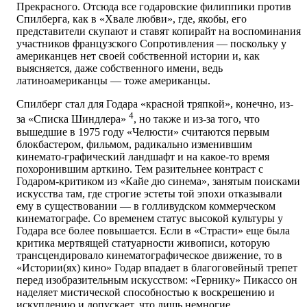
Прекрасного. Отсюда все годаровские филиппики против
Спилберга, как в «Хвале любви», где, якобы, его
представители скупают и ставят копирайт на воспоминания
участников французского Сопротивления — поскольку у
американцев нет своей собственной истории и, как
выясняется, даже собственного имени, ведь
латиноамериканцы — тоже американцы.
Спилберг стал для Годара «красной тряпкой», конечно, из-
4
за «Списка Шиндлера»
, но также и из-за того, что
вышедшие в 1975 году «Челюсти» считаются первым
блокбастером, фильмом, радикально изменившим
кинемато-графический ландшафт и на какое-то время
похоронившим арткино. Тем разительнее контраст с
Годаром-критиком из «Кайе дю синема», занятым поисками
искусства там, где строгие эстеты той эпохи отказывали
ему в существовании — в голливудском коммерческом
кинематографе. Со временем статус высокой культуры у
Годара все более повышается. Если в «Страсти» еще была
критика мертвящей статуарности живописи, которую
трансцендировало кинематографическое движение, то в
«Истории(ях) кино» Годар впадает в благоговейный трепет
перед изобразительным искусством: «Гернику» Пикассо он
наделяет мистической способностью к воскрешению и
искуплению и допускает, что лишь немногие