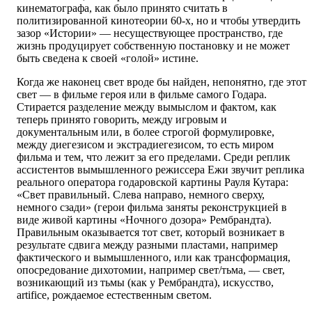
кинематографа, как было принято считать в
политизированной кинотеории 60-х, но и чтобы утвердить
зазор «Истории» — несуществующее пространство, где
жизнь продуцирует собственную постановку и не может
быть сведена к своей «голой» истине.
Когда же наконец свет вроде бы найден, непонятно, где этот
свет — в фильме героя или в фильме самого Годара.
Стирается разделение между вымыслом и фактом, как
теперь принято говорить, между игровым и
документальным или, в более строгой формулировке,
между диегезисом и экстрадиегезисом, то есть миром
фильма и тем, что лежит за его пределами. Среди реплик
ассистентов вымышленного режиссера Ежи звучит реплика
реального оператора годаровской картины Рауля Кутара:
«Свет правильный. Слева направо, немного сверху,
немного сзади» (герои фильма заняты реконструкцией в
виде живой картины «Ночного дозора» Рембрандта).
Правильным оказывается тот свет, который возникает в
результате сдвига между разными пластами, например
фактического и вымышленного, или как трансформация,
опосредование дихотомии, например свет/тьма, — свет,
возникающий из тьмы (как у Рембрандта), искусство,
artifice, рождаемое естественным светом.