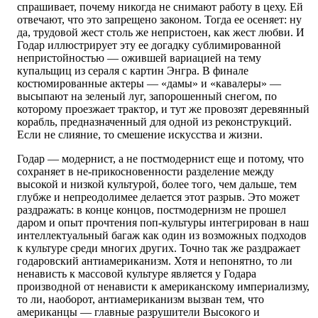
спрашивает, почему никогда не снимают работу в цеху. Ей
отвечают, что это запрещено законом. Тогда ее осеняет: ну
да, трудовой жест столь же непристоен, как жест любви. И
Годар иллюстрирует эту ее догадку сублимированной
непристойностью — ожившей вариацией на тему
купальщиц из сераля с картин Энгра. В финале
костюмированные актеры — «дамы» и «кавалеры» —
высыпают на зеленый луг, запорошенный снегом, по
которому проезжает трактор, и тут же провозят деревянный
корабль, предназначенный для одной из реконструкций.
Если не слияние, то смешение искусства и жизни.
Годар — модернист, а не постмодернист еще и потому, что
сохраняет в не-прикосновенности разделение между
высокой и низкой культурой, более того, чем дальше, тем
глубже и непреодолимее делается этот разрыв. Это может
раздражать: в конце концов, постмодернизм не прошел
даром и опыт прочтения поп-культуры интегрирован в наш
интеллектуальный багаж как один из возможных подходов
к культуре среди многих других. Точно так же раздражает
годаровский антиамериканизм. Хотя и непонятно, то ли
ненависть к массовой культуре является у Годара
производной от ненависти к американскому империализму,
то ли, наоборот, антиамериканизм вызван тем, что
американцы — главные разрушители Высокого и