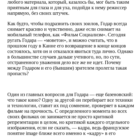
любого материала, который, казалось бы, мог быть таким
приятным для глаза и для уха, подойди к нему режиссер
напрямую, без своих штучек.
Как будто, чтобы подразнить своих зоилов, Годар всегда
снимает красиво и чувственно, даже если снимает на
мобильный телефон, как «Фильм Социализм». Сегодня
ругать Годара — «моветон», и можно считать, что в
прошлом году в Канне его возвращение в конце концов
состоялось, хотя он и отказался явиться туда лично. Однако
в большинстве случаев дальше учтивого, но, по сути,
отстраненного уважения дело все же не идет. Почему
между Годаром и его (бывшим) зрителем пролегла такая
пропасть?
Один из главных вопросов для Годара — еще базеновский:
что такое кино? Одну за другой он перебирает все техники
и технологии, ставит их под сомнение, проверяет в каждом
фильме на прочность. С определенного момента во всех
своих фильмах он занимается не просто критикой
репрезентации в целом, но критикой каждого отдельного
изображения, если не сказать, — кадра, ведь французское
понятие image ближе всего именно к «кадру» в его