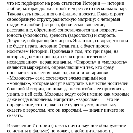
что их подбирают на роль статистов Истории — истории
любви, которая должна пройти через сито нескольких пар.
Такова суть показанного в фильме проекта. Годар строит
своеобразную структуралистскую матрицу: с четырьмя
стадиями любви (встреча, физическое влечение,
расставание, обретение) сопоставляются три возраста —
юность (молодость), зрелость (взрослость) и старость.
Девушке, собирающейся играть Эглантин, говорят, что она
не будет играть историю Эглантин, а будет просто
носителем Истории. Проблема в том, что три пары, на
которых должно проводиться «социологическое
исследование», неравнозначны. «Старость» и «молодость»
являются маркерами, определяющими тех, кто сразу
опознается в качестве «молодых» или «стариков».
«Молодость» сама составляет элементарный код
«молодых», которые могут выступать в качестве носителей
большой Истории, но никогда не способны ее присвоить,
узнать в ней себя. Молодые ведут себя именно как молодые,
даже когда влюблены. Напротив, «взрослые» — это не
определение, это те, «кого не существует», поскольку
сказать о взрослом, что он взрослый, — значит ничего не
сказать.
Извлечение Истории (то есть почти научное обнаружение
ее истины в фильме) не может, в действительности,