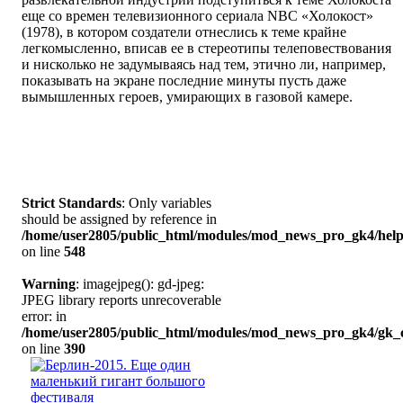
еще со времен телевизионного сериала NBС «Холокост»
(1978), в котором создатели отнеслись к теме крайне
легкомысленно, вписав ее в стереотипы телеповествования
и нисколько не задумываясь над тем, этично ли, например,
показывать на экране последние минуты пусть даже
вымышленных героев, умирающих в газовой камере.
Strict Standards
: Only variables
should be assigned by reference in
/home/user2805/public_html/modules/mod_news_pro_gk4/help
on line
548
Warning
: imagejpeg(): gd-jpeg:
JPEG library reports unrecoverable
error: in
/home/user2805/public_html/modules/mod_news_pro_gk4/gk_c
on line
390