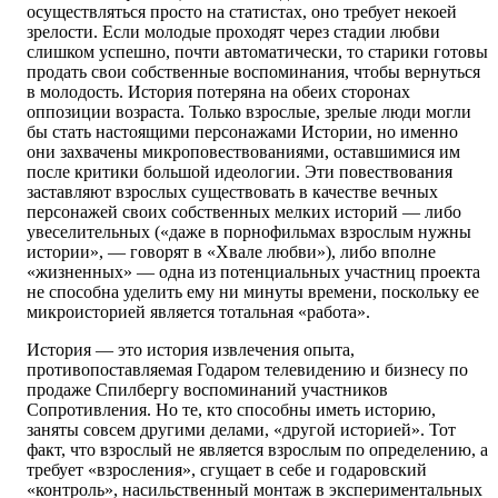
осуществляться просто на статистах, оно требует некоей
зрелости. Если молодые проходят через стадии любви
слишком успешно, почти автоматически, то старики готовы
продать свои собственные воспоминания, чтобы вернуться
в молодость. История потеряна на обеих сторонах
оппозиции возраста. Только взрослые, зрелые люди могли
бы стать настоящими персонажами Истории, но именно
они захвачены микроповествованиями, оставшимися им
после критики большой идеологии. Эти повествования
заставляют взрослых существовать в качестве вечных
персонажей своих собственных мелких историй — либо
увеселительных («даже в порнофильмах взрослым нужны
истории», — говорят в «Хвале любви»), либо вполне
«жизненных» — одна из потенциальных участниц проекта
не способна уделить ему ни минуты времени, поскольку ее
микроисторией является тотальная «работа».
История — это история извлечения опыта,
противопоставляемая Годаром телевидению и бизнесу по
продаже Спилбергу воспоминаний участников
Сопротивления. Но те, кто способны иметь историю,
заняты совсем другими делами, «другой историей». Тот
факт, что взрослый не является взрослым по определению, а
требует «взросления», сгущает в себе и годаровский
«контроль», насильственный монтаж в экспериментальных