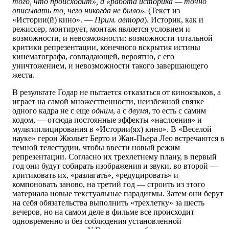
того, что происходит», а «работа историка — точно
описывать то, чего никогда не было».
(Текст из
«Истории(й) кино». —
Прим. автора
). Историк, как и
режиссер, монтирует, монтаж является условием и
возможности, и невозможности: возможности тотальной
критики репрезентации, конечного вскрытия истины
кинематографа, совпадающей, вероятно, с его
уничтожением, и невозможности такого завершающего
жеста.
В результате Годар не пытается отказаться от киноязыков, а
играет на самой множественности, неизбежной связке
одного кадра не с еще
одним
, а с
двумя
, то есть с самим
кодом, — отсюда постоянные эффекты «наслоения» и
мультиплицирования в «Истории(ях) кино». В «Веселой
науке» герои Жюльет Берто и Жан-Пьера Лео встречаются в
темной телестудии, чтобы ввести новый режим
репрезентации. Согласно их трехлетнему плану, в первый
год они будут собирать изображения и звуки, во второй —
критиковать их, «разлагать», «редуцировать» и
компоновать заново, на третий год — строить из этого
материала новые текстуальные парадигмы. Затем они берут
на себя обязательства выполнить «трехлетку» за шесть
вечеров, но на самом деле в фильме все происходит
одновременно и без соблюдения установленной