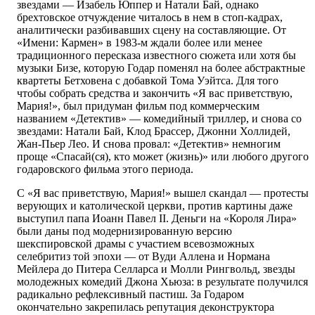
звездами — Изабель Юппер и Натали Бай, однако
брехтовское отчуждение читалось в нем в стоп-кадрах,
аналитически разбивавших сцену на составляющие. От
«Имени: Кармен» в 1983-м ждали более или менее
традиционного пересказа известного сюжета или хотя бы
музыки Бизе, которую Годар поменял на более абстрактные
квартеты Бетховена с добавкой Тома Уэйтса. Для того
чтобы собрать средства и закончить «Я вас приветствую,
Мария!», был придуман фильм под коммерческим
названием «Детектив» — комедийный триллер, и снова со
звездами: Натали Бай, Клод Брассер, Джонни Холлидей,
Жан-Пьер Лео. И снова провал: «Детектив» немногим
проще «Спасай(ся), кто может (жизнь)» или любого другого
годаровского фильма этого периода.
С «Я вас приветствую, Мария!» вышел скандал — протесты
верующих и католической церкви, против картины даже
выступил папа Иоанн Павел II. Деньги на «Короля Лира»
были даны под модернизированную версию
шекспировской драмы с участием всевозможных
селебритиз той эпохи — от Вуди Аллена и Нормана
Мейлера до Питера Селларса и Молли Рингвольд, звезды
молодежных комедий Джона Хьюза: в результате получился
радикально рефлексивный пастиш. За Годаром
окончательно закрепилась репутация деконструктора