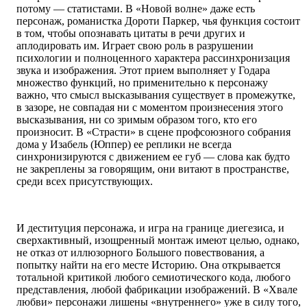
потому — статистами. В «Новой волне» даже есть
персонаж, романистка Дороти Паркер, чья функция состоит
в том, чтобы опознавать цитаты в речи других и
аплодировать им. Играет свою роль в разрушении
психологии и полноценного характера рассинхронизация
звука и изображения. Этот прием выполняет у Годара
множество функций, но применительно к персонажу
важно, что смысл высказывания существует в промежутке,
в зазоре, не совпадая ни с моментом произнесения этого
высказывания, ни со зримым образом того, кто его
произносит. В «Страсти» в сцене профсоюзного собрания
дома у Изабель (Юппер) ее реплики не всегда
синхронизируются с движением ее губ — слова как будто
не закреплены за говорящим, они витают в пространстве,
среди всех присутствующих.
И деституция персонажа, и игра на границе диегезиса, и
сверхактивный, изощренный монтаж имеют целью, однако,
не отказ от иллюзорного Большого повествования, а
попытку найти на его месте Историю. Она открывается
тотальной критикой любого семиотического кода, любого
представления, любой фабрикации изображений. В «Хвале
любви» персонажи лишены «внутреннего» уже в силу того,