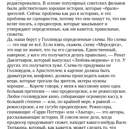
редактировались. В основе популярных советских фильмов
были действительно хорошие истории, которые «брали»
зрителей. Сейчас проблема как раз в историях, и это
проблема не сценаристов, потому что они пишут то, что им
велят писать, а продюсеров, которые заказывают и
утверждают определенные, как им кажется, правильные,
сюжеты.
Да, наши берут у Голливуда определенные схемы. Но схемы
— это еще не всё. Если взять, скажем, схему «Мерседеса»,
это еще не значит, что ты его сделаешь. Единственный,
наверное, у кого это получается делать правильно, — Ренат
Давлетьяров, который выпускал «Любовь-морковь» и т.п. У
других это получается хуже. Схема-то придумана не
Голливудом, а Аристотелем; в картине должна быть
драматургия, конфликт, должны происходить какие-то
вещи, которые трогали бы зрителя, актеры нужны
хорошие… Короче говоря, у меня к массовому кино одна
большая претензия — оно продюсерское, а не режиссерское.
Любое голливудское кино, собирающее огромную кассу, в
большей степени — или, по крайней мере, в равной —
режиссерское, а не сугубо продюсерское. Режиссеры,
снимающие «Гарри Поттера» или «Аватар», — это авторы,
рассказывающие истории. И совсем иное дело, когда
продюсер придумывает сюжет, находит какого-нибудь Васю
Тютькина, который, как кажется, может сделать то, что