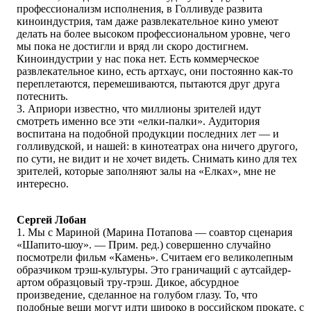
профессионализм исполнения, в Голливуде развита
киноиндустрия, там даже развлекательное кино умеют
делать на более высоком профессиональном уровне, чего
мы пока не достигли и вряд ли скоро достигнем.
Киноиндустрии у нас пока нет. Есть коммерческое
развлекательное кино, есть артхаус, они постоянно как-то
переплетаются, перемешиваются, пытаются друг друга
потеснить.
3. Априори известно, что миллионы зрителей идут
смотреть именно все эти «елки-палки». Аудитория
воспитана на подобной продукции последних лет — и
голливудской, и нашей: в кинотеатрах она ничего другого,
по сути, не видит и не хочет видеть. Снимать кино для тех
зрителей, которые заполняют залы на «Елках», мне не
интересно.
Сергей Лобан
1. Мы с Мариной (Марина Потапова — соавтор сценария
«Шапито-шоу». — Прим. ред.) совершенно случайно
посмотрели фильм «Камень». Считаем его великолепным
образчиком трэш-культуры. Это граничащий с аутсайдер-
артом образцовый тру-трэш. Дикое, абсурдное
произведение, сделанное на голубом глазу. То, что
подобные вещи могут идти широко в российском прокате, с