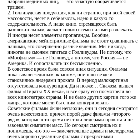
набрали медийных лиц, — это зачастую оборачивается
трэшем.
2. Голливудская продукция, как ни странно, при всей своей
массовости, несет в себе мысль, идею и какую-то
содержательность. А наше кино, стремящееся быть
развлекательным, желает только всеми силами развлекать.
И иногда несет элементы пропаганды. Вообще,
американские мейнстримные фильмы не стоит сравнивать с
нашими, это совершенно разные явления. Мы никогда,
никогда не сможем тягаться с Голливудом. Не потому, что
«Мосфильм» — не Голливуд, а потому, что Россия — не
Америка. И сопоставлять их бессмысленно.
В советское время была совсем иная ситуация. Фильмы
показывали «единым экраном», они шли везде и
становились лидерами проката. В период малокартинья
отсутствовала конкуренция. Да и позже… Скажем, вышел
фильм «Пираты XX века», и все сразу его посмотрели во
всех кинотеатрах страны. И не было других картин того же
жанра, которые могли бы с ним конкурировать.
Советские фильмы были неплохие, они и сегодня смотрятся
очень качественно, причем порой даже фильмы «второго
ряда», которые в то время не стали лидерами проката и не
завоевали симпатии масс. Но сегодня смотришь их и
понимаешь, что это — замечательные драмы и мелодрамы,
очень хорошо сделанные фильмы с прекрасными