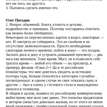
нет ни того, ни другого.
3. Пытаюсь сделать именно это.
Олег Погодин
1. Вопрос объемный. Боюсь утонуть в деталях,
подробностях и примерах. Поэтому постараюсь ответить
как можно более обобщенно.
Некоторые из перечисленных картин я видел, некоторые —
нет. И смотреть не собираюсь. Это не снобизм и не
отсутствие любознательности. Просто необходимая
санитария личного времени: пойти в кино — это полдня.
Загнать диск в деку и устроить домашний просмотр — два
часа как минимум. Тоже время. Могу ли я позволить себе
тратить время — любой его объем — на просмотр, к
примеру, фильма «Елки-2»? Да и те российские
блокбастеры, что мне довелось увидеть за истекшие
полтора года, больше относятся к категории случайно
посмотренных: в одном случае не смог отказать сыну, в
другом — был в плену у гостевого стола и вынужденно
пялился в телевизор.
В общем и целом, анамнез по российскому коммерческому
мейнстриму мне ясен уже давно. Это попытка продюсеров
и авторов (зачастую довольно жалкая, но от этого не менее
мной уважаемая с профессиональной точки зрения) создать