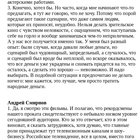
актерскими работами.
3. Конечно, хотел бы. Но часто, когда мне начинают что-то
предлагать, я тут же говорю, что не хочу. Потому что порой
предлагают такие сценарии, что даже самим людям,
которые их приносят, неудобно. Нельзя делать зрительское
кино с чувством неловкости, с ощущением, что наступаешь
себе на горло и вообще занимаешься чем-то неприличным.
А у нас все получается именно так. У меня был разный
опыт: были случаи, когда давали любые деньги, но
сценарий был чудовищный, запредельный, а случалось, что
и сценарий был вроде бы неплохой, но вскоре оказывалось,
что все деньги уже украдены и снимать придется на то, что
осталось, а сделать это хорошо — невозможно. И надо
выбирать. В подобной ситуации я предпочитаю не делать
ничего: мне кажется, это лучше, чем просто тратить
народные деньги.
Андрей Смирнов
1. Да, я смотрю эти фильмы. И полагаю, что рекордсмены
нашего проката свидетельствуют о небывало низком уровне
сегодняшней аудитории. Кто за это отвечает, кто в этом
виноват, я сказать затрудняюсь, хотя думаю, что главные
роли принадлежат тут телевизионным каналам и шоу-
бизнесу. Российское телевидение, все в целом, вместо того