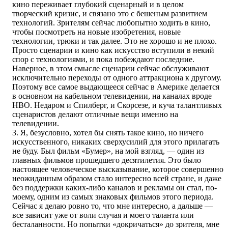
кино переживает глубокий сценарный и в целом
творческий кризис, и связано это с бешеным развитием
технологий. Зрителям сейчас любопытно ходить в кино,
чтобы посмотреть на новые изобретения, новые
технологии, трюки и так далее. Это не хорошо и не плохо.
Просто сценарии и кино как искусство вступили в некий
спор с технологиями, и пока побеждают последние.
Наверное, в этом смысле сценарии сейчас обслуживают
исключительно переходы от одного аттракциона к другому.
Поэтому все самое выдающееся сейчас в Америке делается
в основном на кабельном телевидении, на каналах вроде
НВО. Недаром и Спилберг, и Скорсезе, и куча талантливых
сценаристов делают отличные вещи именно на
телевидении.
3. Я, безусловно, хотел бы снять такое кино, но ничего
искусственного, никаких сверхусилий для этого прилагать
не буду. Был фильм «Бумер», на мой взгляд, — один из
главных фильмов прошедшего десятилетия. Это было
настоящее человеческое высказывание, которое совершенно
неожиданным образом стало интересно всей стране, и даже
без поддержки каких-либо каналов и рекламы он стал, по-
моему, одним из самых знаковых фильмов этого периода.
Сейчас я делаю ровно то, что мне интересно, а дальше —
все зависит уже от воли случая и моего таланта или
бесталанности. Но попытки «докричаться» до зрителя, мне