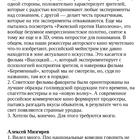
одной стороны, положительно характеризует зрителей,
которые с радостью воспринимают любые эксперименты
над сознанием, с другой — делает честь прокатчикам,
которые на эти эксперименты отваживаются. Еще мы
пытались посмотреть «Ржевский против Наполеона», это
вообще безумное импрессионистское полотно, снятое к
тому же еще и в 3D, очень непростое для понимания. В
общем, пока наши режиссеры авторского кино мучительно
что-то изобретают, российский мейнстрим уже давно
находится в зоне актуального искусства. Это касается и
фильма «Высоцкий…», который экспериментирует с
психологией восприятия зрителя, и наверняка фильма
«Беременный», который мы не смотрели, но, судя по
названию, там все в порядке.
2. Советские фильмы-фавориты были ориентированы на
лучшие образцы голливудской продукции того времени, на
спагетти-вестерны и на «новую волну». А современное
российское коммерческое кино формируют продюсеры,
пытаясь разгадать вкусы обывателя, в результате чего на
свет появляются странные уродцы.
3. Хотели бы, конечно. Для этого требуются мозги.
Алексей Мизгирев
1. Видел много. Про национальные комедии говорить не