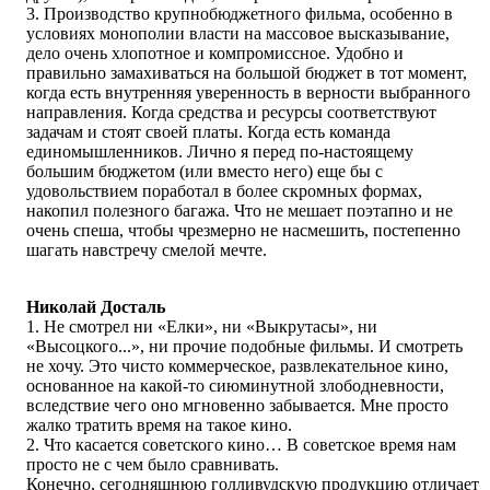
3. Производство крупнобюджетного фильма, особенно в
условиях монополии власти на массовое высказывание,
дело очень хлопотное и компромиссное. Удобно и
правильно замахиваться на большой бюджет в тот момент,
когда есть внутренняя уверенность в верности выбранного
направления. Когда средства и ресурсы соответствуют
задачам и стоят своей платы. Когда есть команда
единомышленников. Лично я перед по-настоящему
большим бюджетом (или вместо него) еще бы с
удовольствием поработал в более скромных формах,
накопил полезного багажа. Что не мешает поэтапно и не
очень спеша, чтобы чрезмерно не насмешить, постепенно
шагать навстречу смелой мечте.
Николай Досталь
1. Не смотрел ни «Елки», ни «Выкрутасы», ни
«Высоцкого...», ни прочие подобные фильмы. И смотреть
не хочу. Это чисто коммерческое, развлекательное кино,
основанное на какой-то сиюминутной злободневности,
вследствие чего оно мгновенно забывается. Мне просто
жалко тратить время на такое кино.
2. Что касается советского кино… В советское время нам
просто не с чем было сравнивать.
Конечно, сегодняшнюю голливудскую продукцию отличает