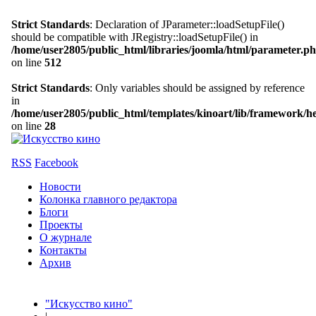
Strict Standards
: Declaration of JParameter::loadSetupFile()
should be compatible with JRegistry::loadSetupFile() in
/home/user2805/public_html/libraries/joomla/html/parameter.p
on line
512
Strict Standards
: Only variables should be assigned by reference
in
/home/user2805/public_html/templates/kinoart/lib/framework/h
on line
28
RSS
Facebook
Новости
Колонка главного редактора
Блоги
Проекты
О журнале
Контакты
Архив
"Искусство кино"