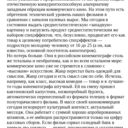
отечественную конкурентоспособную альтернативу
западным образцам коммерческого кино. На этом пути есть
обретения: технический уровень наших фильмов в
сравнении с началом нулевых вырос. Мы сегодня в
состоянии выдать среднестатистическую «западную»
картинку и нагрузить продукт среднестатистическим же
набором спецэффектов, что, безусловно, продвигает его как
товар к целевому потребителю спецэффектов —
подросткуи молодому человеку от 16 до 25 (а он, как
известно, основной посетитель кинотеатров).
Но потерь больше. Они в российском кинематографе столь
же тотальны и необратимы, как и во всем остальном мире:
коммерческое кино уже не стремится к слиянию с
«высоким» искусством. Жанр перестал быть одеждой для
смыслов. Жанр сегодня и есть смысл сам по себе. Исчезла,
например, как класс, высокая комедия — товар и в лучшие-
то годы кинематографа штучный. Ей на смену пришел
кавээновский капустник, низкопробный бурлеск,
автоматически перенесенный из формата телешоу в формат
полуторачасового фильма. В массе своей кинокоммерция
сегодня игнорирует культурный контекст, актуальный
месседж. Она работает с суммой хорошо апробированных
штампов, а ее амбиции распространяются только на цифру
кассовых сборов. Если фильм сорвал солидный банк в
первые два уикенда — значит, продюсерами и создателями