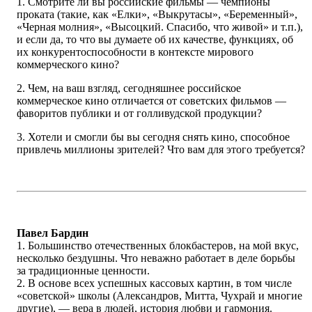
1. Смотрите ли вы российские фильмы — чемпионы
проката (такие, как «Елки», «Выкрутасы», «Беременный»,
«Черная молния», «Высоцкий. Спасибо, что живой» и т.п.),
и если да, то что вы думаете об их качестве, функциях, об
их конкурентоспособности в контексте мирового
коммерческого кино?
2. Чем, на ваш взгляд, сегодняшнее российское
коммерческое кино отличается от советских фильмов —
фаворитов публики и от голливудской продукции?
3. Хотели и смогли бы вы сегодня снять кино, способное
привлечь миллионы зрителей? Что вам для этого требуется?
Павел Бардин
1. Большинство отечественных блокбастеров, на мой вкус,
несколько бездушны. Что неважно работает в деле борьбы
за традиционные ценности.
2. В основе всех успешных кассовых картин, в том числе
«советской» школы (Александров, Митта, Чухрай и многие
другие), — вера в людей, история любви и гармония.