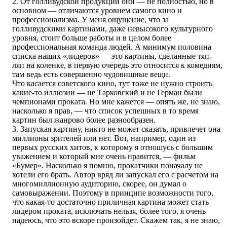
2. От голливудской продукции они — не полностью, но в
основном — отличаются уровнем самого кино и
профессионализма. У меня ощущение, что за
голливудскими картинами, даже невысокого культурного
уровня, стоит больше работы и в целом более
профессиональная команда людей. А минимум половина
списка наших «лидеров» — это картины, сделанные тяп-
ляп на коленке, в первую очередь это относится к комедиям,
там ведь есть совершенно чудовищные вещи.
Что касается советского кино, тут тоже не нужно строить
какие-то иллюзии — не Тарковский и не Герман были
чемпионами проката. Но мне кажется — опять же, не знаю,
насколько я прав, — что список успешных в то время
картин был жанрово более разнообразен.
3. Запуская картину, никто не может сказать, привлечет она
миллионы зрителей или нет. Вот, например, один из
первых русских хитов, к которому я отношусь с большим
уважением и который мне очень нравится, — фильм
«Бумер». Насколько я помню, прокатчики поначалу не
хотели его брать. Автор вряд ли запускал его с расчетом на
многомиллионную аудиторию, скорее, он думал о
самовыражении. Поэтому в принципе возможности того,
что какая-то достаточно приличная картина может стать
лидером проката, исключать нельзя, более того, я очень
надеюсь, что это вскоре произойдет. Скажем так, я не знаю,