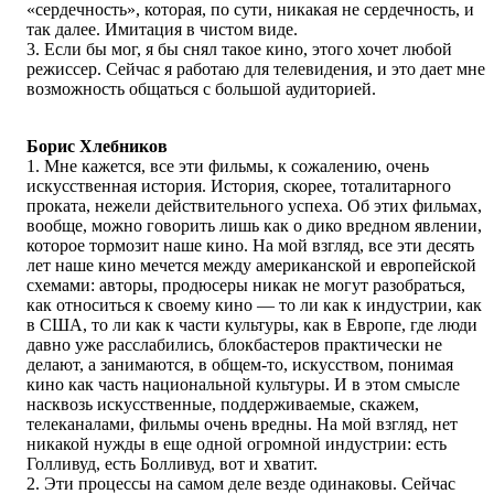
«сердечность», которая, по сути, никакая не сердечность, и
так далее. Имитация в чистом виде.
3. Если бы мог, я бы снял такое кино, этого хочет любой
режиссер. Сейчас я работаю для телевидения, и это дает мне
возможность общаться с большой аудиторией.
Борис Хлебников
1. Мне кажется, все эти фильмы, к сожалению, очень
искусственная история. История, скорее, тоталитарного
проката, нежели действительного успеха. Об этих фильмах,
вообще, можно говорить лишь как о дико вредном явлении,
которое тормозит наше кино. На мой взгляд, все эти десять
лет наше кино мечется между американской и европейской
схемами: авторы, продюсеры никак не могут разобраться,
как относиться к своему кино — то ли как к индустрии, как
в США, то ли как к части культуры, как в Европе, где люди
давно уже расслабились, блокбастеров практически не
делают, а занимаются, в общем-то, искусством, понимая
кино как часть национальной культуры. И в этом смысле
насквозь искусственные, поддерживаемые, скажем,
телеканалами, фильмы очень вредны. На мой взгляд, нет
никакой нужды в еще одной огромной индустрии: есть
Голливуд, есть Болливуд, вот и хватит.
2. Эти процессы на самом деле везде одинаковы. Сейчас