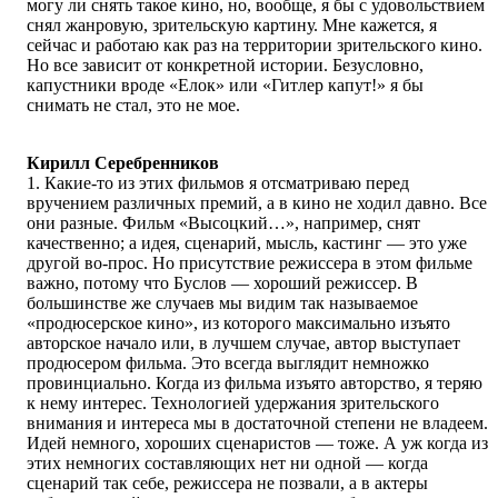
могу ли снять такое кино, но, вообще, я бы с удовольствием
снял жанровую, зрительскую картину. Мне кажется, я
сейчас и работаю как раз на территории зрительского кино.
Но все зависит от конкретной истории. Безусловно,
капустники вроде «Елок» или «Гитлер капут!» я бы
снимать не стал, это не мое.
Кирилл Серебренников
1. Какие-то из этих фильмов я отсматриваю перед
вручением различных премий, а в кино не ходил давно. Все
они разные. Фильм «Высоцкий…», например, снят
качественно; а идея, сценарий, мысль, кастинг — это уже
другой во-прос. Но присутствие режиссера в этом фильме
важно, потому что Буслов — хороший режиссер. В
большинстве же случаев мы видим так называемое
«продюсерское кино», из которого максимально изъято
авторское начало или, в лучшем случае, автор выступает
продюсером фильма. Это всегда выглядит немножко
провинциально. Когда из фильма изъято авторство, я теряю
к нему интерес. Технологией удержания зрительского
внимания и интереса мы в достаточной степени не владеем.
Идей немного, хороших сценаристов — тоже. А уж когда из
этих немногих составляющих нет ни одной — когда
сценарий так себе, режиссера не позвали, а в актеры