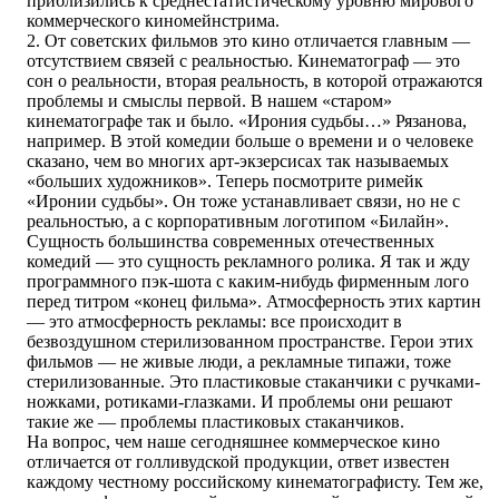
приблизились к среднестатистическому уровню мирового
коммерческого киномейнстрима.
2. От советских фильмов это кино отличается главным —
отсутствием связей с реальностью. Кинематограф — это
сон о реальности, вторая реальность, в которой отражаются
проблемы и смыслы первой. В нашем «старом»
кинематографе так и было. «Ирония судьбы…» Рязанова,
например. В этой комедии больше о времени и о человеке
сказано, чем во многих арт-экзерсисах так называемых
«больших художников». Теперь посмотрите римейк
«Иронии судьбы». Он тоже устанавливает связи, но не с
реальностью, а с корпоративным логотипом «Билайн».
Сущность большинства современных отечественных
комедий — это сущность рекламного ролика. Я так и жду
программного пэк-шота с каким-нибудь фирменным лого
перед титром «конец фильма». Атмосферность этих картин
— это атмосферность рекламы: все происходит в
безвоздушном стерилизованном пространстве. Герои этих
фильмов — не живые люди, а рекламные типажи, тоже
стерилизованные. Это пластиковые стаканчики с ручками-
ножками, ротиками-глазками. И проблемы они решают
такие же — проблемы пластиковых стаканчиков.
На вопрос, чем наше сегодняшнее коммерческое кино
отличается от голливудской продукции, ответ известен
каждому честному российскому кинематографисту. Тем же,