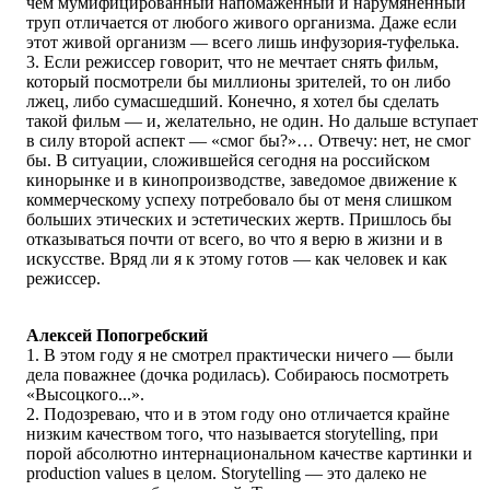
чем мумифицированный напомаженный и нарумяненный
труп отличается от любого живого организма. Даже если
этот живой организм — всего лишь инфузория-туфелька.
3. Если режиссер говорит, что не мечтает снять фильм,
который посмотрели бы миллионы зрителей, то он либо
лжец, либо сумасшедший. Конечно, я хотел бы сделать
такой фильм — и, желательно, не один. Но дальше вступает
в силу второй аспект — «смог бы?»… Отвечу: нет, не смог
бы. В ситуации, сложившейся сегодня на российском
кинорынке и в кинопроизводстве, заведомое движение к
коммерческому успеху потребовало бы от меня слишком
больших этических и эстетических жертв. Пришлось бы
отказываться почти от всего, во что я верю в жизни и в
искусстве. Вряд ли я к этому готов — как человек и как
режиссер.
Алексей Попогребский
1. В этом году я не смотрел практически ничего — были
дела поважнее (дочка родилась). Собираюсь посмотреть
«Высоцкого...».
2. Подозреваю, что и в этом году оно отличается крайне
низким качеством того, что называется storytelling, при
порой абсолютно интернациональном качестве картинки и
production values в целом. Storytelling — это далеко не