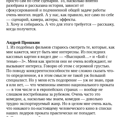
просто сам по себе сценарий. То, насколько внятно
разобрана и рассказана история, зависит от
сфокусированной и подчиненной общей задаче работы
очень многих людей. А у нас, как правило, все само по себе
— сценарий, камера, актеры, эффекты.
3. Хочу и собираюсь. А что для этого требуется — расскажу,
когда получится.
Андрей Прошкин
1. Из подобных фильмов стараюсь смотреть те, которые, как
мне кажется, могут быть мне интересны. Из последних
кассовых картин я видел две — «Высоцкий…» и «Бой с
тенью—3». Меня как зрителя они не очень возбуждают, не
вызывают интереса. Говорю об этом с огромной грустью.
По поводу конкурентоспособности мне сложно сказать что-
то определенное, я в этом смысле не такой уж большой
специалист. Но у меня есть подозрение — уж не знаю, прав
я или нет, — что чемпионы именно национального проката
— в том числе и в европейских странах — вообще не
слишком востребованы за рубежом. Очень часто это
комедии, а, насколько мы знаем, комедия — довольно
трудно экспортируемый жанр. Но в целом мне очень жаль,
что никакого по-настоящему человеческого кино в списки
наших лидеров проката практически не попадает.