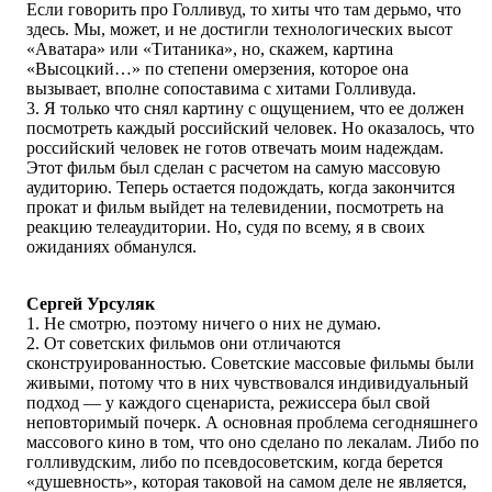
Если говорить про Голливуд, то хиты что там дерьмо, что
здесь. Мы, может, и не достигли технологических высот
«Аватара» или «Титаника», но, скажем, картина
«Высоцкий…» по степени омерзения, которое она
вызывает, вполне сопоставима с хитами Голливуда.
3. Я только что снял картину с ощущением, что ее должен
посмотреть каждый российский человек. Но оказалось, что
российский человек не готов отвечать моим надеждам.
Этот фильм был сделан с расчетом на самую массовую
аудиторию. Теперь остается подождать, когда закончится
прокат и фильм выйдет на телевидении, посмотреть на
реакцию телеаудитории. Но, судя по всему, я в своих
ожиданиях обманулся.
Сергей Урсуляк
1. Не смотрю, поэтому ничего о них не думаю.
2. От советских фильмов они отличаются
сконструированностью. Советские массовые фильмы были
живыми, потому что в них чувствовался индивидуальный
подход — у каждого сценариста, режиссера был свой
неповторимый почерк. А основная проблема сегодняшнего
массового кино в том, что оно сделано по лекалам. Либо по
голливудским, либо по псевдосоветским, когда берется
«душевность», которая таковой на самом деле не является,