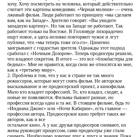
хочу. Хочу посмотреть на человека, который действительно
считает эти картины комедиями. «Черная молния» — очень
лживый фильм. Люди работают по принципу «мы сделаем
вам, как на Западе». Зрителю говорят: «Вы увидите
западную картину». Но так на Западе не работают. Так
работают только на Востоке. В Голливуде лихорадочно
ищут новое, а здесь неловко повторяют чужое и лгут
публике, что «мы теперь тоже ого-го». Цинично
заигрывают с гордостью зрителя. Однажды этот подход
сработал с «Ночным Дозором». Теперь продюсеры решили,
что владеют секретом. В итоге — это все «блокбастеры для
бедных». Мне не нравится, когда свои же относятся ко мне,
как к «третьему миру».
2. Проблема в том, что у нас в стране не так много
режиссеров, которые могут снять фильм. Не авторское
высказывание и не продюсерский проект, а кинофильм.
Мало кто владеет профессией. Те, кто владел, сходят, а
новые не появляются. Фильмы бывают разные, но
профессия всегда одна и та же. В стоящем фильме, будь то
«Индиана Джонс» или «Ночи Кабирии», есть главное —
профессия автора. Продюсерское кино требует таких же
авторов, как и все
остальное кино. А у нас друзья продюсеров снимают, их
жены руководят процессом, сами продюсеры уже стали
снимать. Необходимо доверие друг к другу и знания. Пока