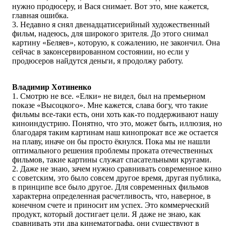
нужно продюсеру, и Вася снимает. Вот это, мне кажется,
главная ошибка.
3. Недавно я снял двенадцатисерийный художественный
фильм, надеюсь, для широкого зрителя. До этого снимал
картину «Беляев», которую, к сожалению, не закончил. Она
сейчас в законсервированном состоянии, но если у
продюсеров найдутся деньги, я продолжу работу.
Владимир Хотиненко
1. Смотрю не все. «Елки» не видел, был на премьерном
показе «Высоцкого». Мне кажется, слава богу, что такие
фильмы все-таки есть, они хоть как-то поддерживают нашу
киноиндустрию. Понятно, что это, может быть, иллюзия, но
благодаря таким картинам наш кинопрокат все же остается
на плаву, иначе он бы просто ёкнулся. Пока мы не нашли
оптимального решения проблемы проката отечественных
фильмов, такие картины служат спасательными кругами.
2. Даже не знаю, зачем нужно сравнивать современное кино
с советским, это было совсем другое время, другая публика,
в принципе все было другое. Для современных фильмов
характерна определенная расчетливость, что, наверное, в
конечном счете и приносит им успех. Это коммерческий
продукт, который достигает цели. Я даже не знаю, как
сравнивать эти два кинематографа, они существуют в