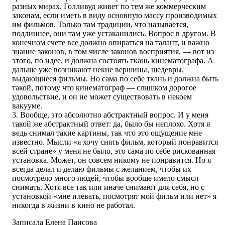
разных мирах. Голливуд живет по тем же коммерческим
законам, если иметь в виду основную массу производимых
им фильмов. Только там традиции, что называется,
подлиннее, они там уже устаканились. Вопрос в другом. В
конечном счете все должно опираться на талант, и важно
знание законов, в том числе законов восприятия, — вот из
этого, по идее, и должна состоять ткань кинематографа. А
дальше уже возникают некие вершины, шедевры,
выдающиеся фильмы. Но сама по себе ткань и должна быть
такой, потому что кинематограф — слишком дорогое
удовольствие, и он не может существовать в некоем
вакууме.
3. Вообще, это абсолютно абстрактный вопрос. И у меня
такой же абстрактный ответ: да, было бы неплохо. Хотя я
ведь снимал такие картины, так что это ощущение мне
известно. Мысли «я хочу снять фильм, который понравится
всей стране» у меня не было, это сама по себе рискованная
установка. Может, он совсем никому не понравится. Но я
всегда делал и делаю фильмы с желанием, чтобы их
посмотрело много людей, чтобы вообще имело смысл
снимать. Хотя все так или иначе снимают для себя, но с
установкой «мне плевать, посмотрят мой фильм или нет» я
никогда в жизни в кино не работал.
Записала Елена Паисова