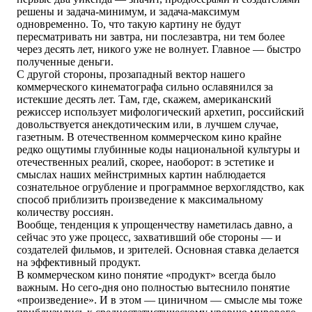
решены и задача-минимум, и задача-максимум
одновременно. То, что такую картину не будут
пересматривать ни завтра, ни послезавтра, ни тем более
через десять лет, никого уже не волнует. Главное — быстро
полученные деньги.
С другой стороны, прозападный вектор нашего
коммерческого кинематографа сильно ославянился за
истекшие десять лет. Там, где, скажем, американский
режиссер использует мифологический архетип, российский
довольствуется анекдотическим или, в лучшем случае,
газетным. В отечественном коммерческом кино крайне
редко ощутимы глубинные коды национальной культуры и
отечественных реалий, скорее, наоборот: в эстетике и
смыслах наших мейнстримных картин наблюдается
сознательное огрубление и программное верхоглядство, как
способ приблизить произведение к максимальному
количеству россиян.
Вообще, тенденция к упрощенчеству наметилась давно, а
сейчас это уже процесс, захвативший обе стороны — и
создателей фильмов, и зрителей. Основная ставка делается
на эффективный продукт.
В коммерческом кино понятие «продукт» всегда было
важным. Но сего-дня оно полностью вытеснило понятие
«произведение». И в этом — циничном — смысле мы тоже