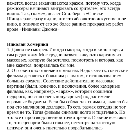
кажется, всегда заканчиваются крахом, потому что, когда
режиссеры начинают заигрывать со зрителем, это всегда
видно. Так, скажем, делает Спилберг в «Списке
Шиндлера»: сразу видно, что это абсолютно искусственное
кино, в отличие от его же более ранних прекрасных работ
вроде «Индианы Джонса».
Николай Хомерики
1. Давно не смотрел. Иногда смотрю, когда в кино зовут, а
сам редко хожу. Мне трудно назвать какую-то картину из
массовых, которую бы хотелось посмотреть и которая, как
мне кажется, понравилась бы мне.
2. От советских отличается многим. Надо сказать, советские
фильмы делались с большим размахом, с использованием
больших средств. Советские действительно массовые
картины (были, конечно, и исключения, более камерные
фильмы, как, например, «Гараж», который обошелся
недорого, но стал очень популярным) подчас имели
огромные бюджеты. Если бы сейчас так снимали, вышло бы
под сто миллионов долларов. То есть размах сегодня не тот,
время не то. Тогда фильмы снимали долго и тщательно. Но
это все с производственной точки зрения. Главное все-таки
то, что сценарии были сильнее, несмотря на злостную
цензуру, они очень тщательно прорабатывались,