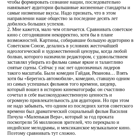
чтобы формировать сознание нации, последовательно
навязывает аудитории фальшивые жизненные стандарты и
самые низменные вкусы. Надо признать, что в этом
направлении наше общество за последние десять лет
добилось больших успехов.
2. Мне кажется, мало чем отличается. Сравнивать советское
кино с сегодняшним некорректно, хотя бы в плане
возможностей. Картины, собиравшие большую аудиторию в
Советском Союзе, делались в условиях жесточайшей
идеологической и художественной цензуры, когда любой
болван, которого назначили редактором, с удовольствием
заставлял убирать из фильма самые яркие и талантливо
снятые сцены. Сейчас у нас нет однозначных лидеров
такого масштаба. Были комедии Гайдая, Рязанова… Взять
хотя бы «Берегись автомобиля», комедию, ставшую одним
из самых успешных фильмов того времени, шедевр,
который вошел в историю кинематографа: он счастливо
сочетал в себе высокохудожественную ценность и
огромную привлекательность для аудитории. Но при этом
не надо забывать, что одним из последних хитов советского
времени был драматический социальный фильм Василия
Пичула «Маленькая Вера», который за год проката
посмотрели 56 миллионов зрителей, что перекрыло и
индийские мелодрамы, и мексиканское музыкальное кино.
Поэтому сравнивать тут сложно.