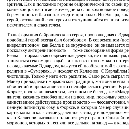
зрителя. Как и положено героине байронической по своей пр
конце концов настигает возмездие за слишком вольное пове
беременность и близость к смерти при родах. Но Эдвард, ка
герой, осознавший свои грехи и отступившийся от нигилизм
искупителем и спасителем.
Трансформация байронического героя, произошедшая с Эдвард
подобный герой всегда был богоборцем. В современном (пос
внерелигиозном, как Белла и ее окружение, он оказывается с
поскольку антирелигиозность — тоже своеобразная форма ре
Белла — нормальная современная девушка, не понимающая, п
заниматься сексом до свадьбы и как из-за этого можно потеря
накладываемые Эдвардом, кажутся ей необъяснимой экзотик
религии в «Сумерках…» исходят от Калленов. С Карлайлом Б
чистилище. Только у него есть распятие. Свою роль сыграл т
Майер принадлежит мормонской традиции, хотя она всегда и
обвинений в пропаганде этого специфического учения. В ре
Форксе, прославившемся тем, что в нем не было даже «Макдо
жители казались озлобленными на весь мир, поскольку эколо
единственное действующее производство — лесозаготовки, 
ценную пятнистую сову, в Форксе, в который Мейер случайн
карте, когда искала самое удаленное к западу и дождливое м
клан Калленов выглядит по-настоящему странно. Они дейст
мормонов, которых оттесняли все дальше на запад — к канад