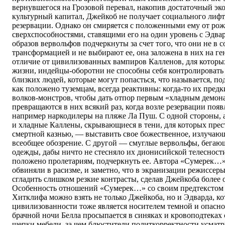
вернувшегося на Грозовой перевал, накопив достаточный эк
культурный капитал, Джейкоб не получает социального лифта
резервации. Однако он смиряется с положенными ему от ро
сверхспособностями, ставящими его на один уровень с Эдва
образов вервольфов подчеркнуты за счет того, что они не в 
трансформацией и не выбирают ее, она заложена в них на ге
отличие от цивилизованных вампиров Калленов, для которы
жизни, индейцы-оборотни не способны себя контролировать
близких людей, которые могут попасться, что называется, по
как положено туземцам, всегда реактивны: когда-то их пред
волков-монстров, чтобы дать отпор первым «хладным демона
превращаются в них всякий раз, когда возле резервации появ
например наркодилеры на пляже Ла Пуш. С одной стороны,
и хладные Каллены, скрывающиеся в тени, для которых пре
смертной казнью, — выставить свое божественное, излучающ
всеобщее обозрение. С другой — смуглые вервольфы, бегаю
одежды, дабы ничто не стесняло их дионисийской телесности
положено пролетариям, подчеркнуть ее. Автора «Сумерек…»
обвиняли в расизме, и заметно, что в экранизации режиссе
сгладить слишком резкие контрасты, сделав Джейкоба более 
Особенность отношений «Сумерек…» со своим предтекстом в
Хитклифа можно взять не только Джейкоба, но и Эдварда, к
цивилизованности тоже является носителем темной и опасно
брачной ночи Белла просыпается в синяках и кровоподтеках 
щепки мебели, за чем блюстители политкорректности усмат