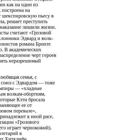
н как на один из
, построена на
т шекспировскую пьесу в
ла, решает преступить
в наказание лишили жизни.
сты считают «Грозовой
клонники Эдвард и волк-
гонистов романа Бронте
. В академических
распределение черт героев
снять неразрешимый
 любящая семья, с
 союз с Эдвардом — тоже
 вампиры — «хладные
ым волкам-обортням,
которые Кэти бросала
раняющее ее от
зовом перевале»,
ринадлежит к иной расе,
зации «Грозового
его играет чернокожий).
олетарий в
от Хитклифа,