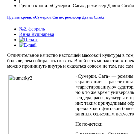
|
Группа крови. «Сумерки. Сага», режиссер Дэвид Слэй
Группа крови. «Сумерки. Сага», режиссер Дэвид Слэйд
№2, февраль
Инна Кушнарева
Отличительное качество настоящей массовой культуры в том,
больше, чем собиралась сказать. В ней есть множество «точек
можно проникнуть внутрь и оказаться совсем не там, где сам
«Сумерки. Сага» — романы
экранизации — рассчитаны 
«таргетированную» аудитор
но в то же время универсал
гендера, расы, культуры и 
них таким причудливым обр
превосходят фантазии боле
занятых серьезным искусств
Не по-детски