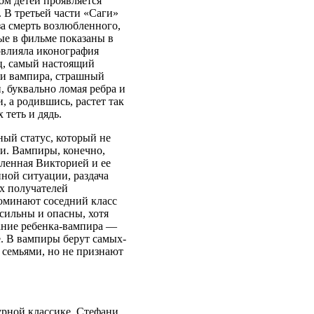
ом детей проявляется
. В третьей части «Саги»
а смерть возлюбленного,
ые в фильме показаны в
овлияла иконография
ц, самый настоящий
 и вампира, страшный
, буквально ломая ребра и
, а родившись, растет так
 теть и дядь.
ый статус, который не
ти. Вампиры, конечно,
ленная Викторией и ее
ной ситуации, раздача
их получателей
оминают соседний класс
сильны и опасны, хотя
дание ребенка-вампира —
. В вампиры берут самых-
семьями, но не признают
рной классике. Стефани