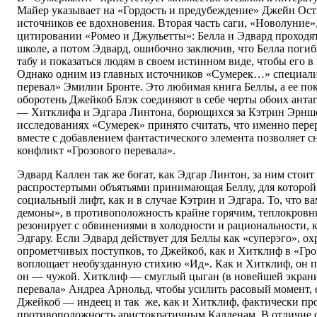
Майер указывает на «Гордость и предубеждение» Джейн Ости
источников ее вдохновения. Вторая часть саги, «Новолуние»
цитировании «Ромео и Джульетты»: Белла и Эдвард проходя
школе, а потом Эдвард, ошибочно заключив, что Белла погиб
табу и показаться людям в своем истинном виде, чтобы его 
Однако одним из главных источников «Сумерек…» специали
перевал» Эмилии Бронте. Это любимая книга Беллы, а ее по
оборотень Джейкоб Блэк соединяют в себе черты обоих анта
— Хитклифа и Эдгара Линтона, борющихся за Кэтрин Эрншо
исследованиях «Сумерек» принято считать, что именно пере
вместе с добавлением фантастического элемента позволяет 
конфликт «Грозового перевала».
Эдвард Каллен так же богат, как Эдгар Линтон, за ним стоит
распростертыми объятьями принимающая Беллу, для которой
социальный лифт, как и в случае Кэтрин и Эдгара. То, что
демоны», в противоположность крайне горячим, теплокровн
резонирует с обвинениями в холодности и рациональности, 
Эдгару. Если Эдвард действует для Беллы как «суперэго», ох
опрометчивых поступков, то Джейкоб, как и Хитклиф в «Гро
воплощает необузданную стихию «Ид». Как и Хитклиф, он п
он — чужой. Хитклиф — смуглый цыган (в новейшей экрани
перевала» Андреа Арнольд, чтобы усилить расовый момент, 
Джейкоб — индеец и так же, как и Хитклиф, фактически пр
противоположность аристократичным Калленам. В отличие 