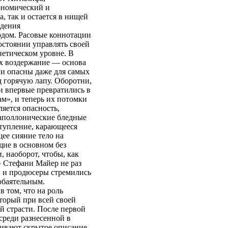
ономический и
, так и остается в нищей
ждения
рдом. Расовые коннотации
состоянии управлять своей
нетическом уровне. В
х воздержание — основа
 и опасны даже для самых
д горячую лапу. Оборотни,
ки впервые превратились в
м», и теперь их потомки
ляется опасность,
 аполлонические бледные
ступление, карающееся
ее сияние тело на
щие в основном без
, наоборот, чтобы, как
 Стефани Майер не раз
ры и продюсеры стремились
обаятельным.
 том, что на роль
оторый при всей своей
й страсти. После первой
среди разнесенной в
ривают скрытое описание