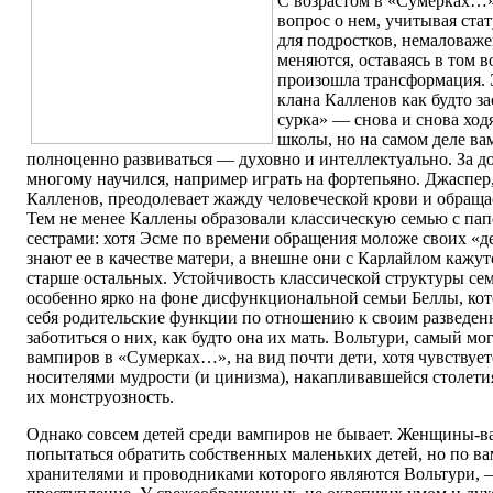
С возрастом в «Сумерках…» 
вопрос о нем, учитывая стат
для подростков, немаловаж
меняются, оставаясь в том в
произошла трансформация. 
клана Калленов как будто з
сурка» — снова и снова ход
школы, но на самом деле в
полноценно развиваться — духовно и интеллектуально. За д
многому научился, например играть на фортепьяно. Джаспер
Калленов, преодолевает жажду человеческой крови и обращае
Тем не менее Каллены образовали классическую семью с пап
сестрами: хотя Эсме по времени обращения моложе своих «де
знают ее в качестве матери, а внешне они с Карлайлом кажутс
старше остальных. Устойчивость классической структуры се
особенно ярко на фоне дисфункциональной семьи Беллы, кот
себя родительские функции по отношению к своим разведен
заботиться о них, как будто она их мать. Вольтури, самый 
вампиров в «Сумерках…», на вид почти дети, хотя чувствует
носителями мудрости (и цинизма), накапливавшейся столетия
их монструозность.
Однако совсем детей среди вампиров не бывает. Женщины-в
попытаться обратить собственных маленьких детей, но по ва
хранителями и проводниками которого являются Вольтури, —