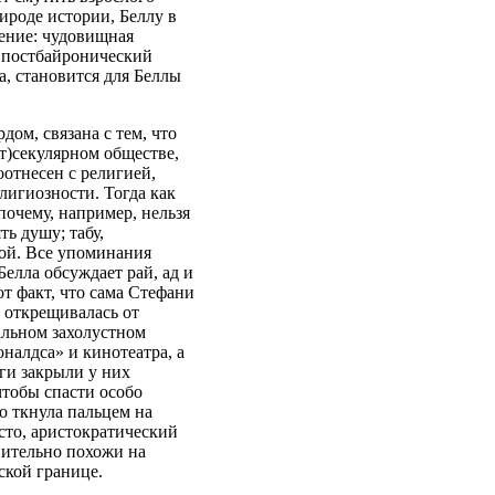
ироде истории, Беллу в
дение: чудовищная
к постбайронический
а, становится для Беллы
ом, связана с тем, что
т)секулярном обществе,
оотнесен с религией,
лигиозности. Тогда как
очему, например, нельзя
ть душу; табу,
ой. Все упоминания
елла обсуждает рай, ад и
от факт, что сама Стефани
 открещивалась от
альном захолустном
налдса» и кинотеатра, а
ги закрыли у них
чтобы спасти особо
о ткнула пальцем на
есто, аристократический
вительно похожи на
ской границе.