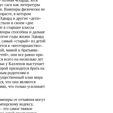
полная чехарда, хотя
ус саги как литературы
ен. Вампиры физически не
озрасте, в котором
Эдвард и другие «дети»
астыли в своем «дне
ят в старшие классы
ампиры способны и дальше
олгие годы жизни Эдвард
, самый «старый» из детей
тся в «вегетарианство».
ой, мамой и братьями-
тей», они все равно при-
я всего на несколько лет
мьи у Калленов выступает
орой приходится брать на
ным родителям и
могущественный клан мира
ся, что они являются
ми, что только усиливает
ампиры от отчаяния могут
мпирскому кодексу,
 это самое тяжкое