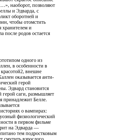
х…», наоборот, позволяют
еллы и Эдварда, с
фликт оборотней и
рин, чтобы отомстить
я хранителем и
ла после родов остается
ототипом одного из
лен, в особенности в
 красотой2, внешне
Каллен оказывается анти-
ический герой
ны. Эдвард становится
 герой саги, размышляет
ия принадлежит Белле.
азывается
 историях о вампирах:
труозный физиологический
нности в первом фильме
трит на Эдварда —
опитано тем подростковым
т смутить взрослого