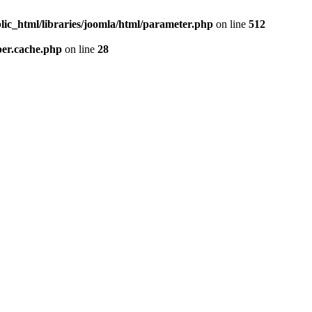
lic_html/libraries/joomla/html/parameter.php
on line
512
per.cache.php
on line
28