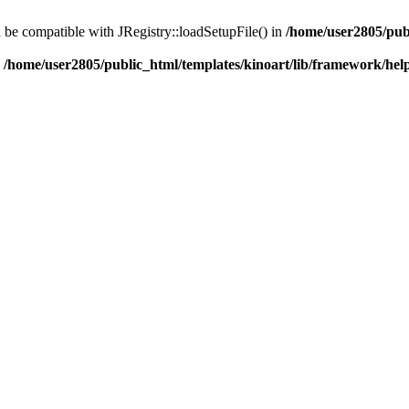
d be compatible with JRegistry::loadSetupFile() in
/home/user2805/pub
n
/home/user2805/public_html/templates/kinoart/lib/framework/hel