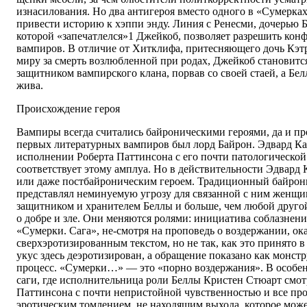
изнасилования. Но два антигероя вместо одного в «Сумерка
привести историю к хэппи энду. Линия с Ренесми, дочерью Б
которой «запечатлелся»1 Джейкоб, позволяет разрешить кон
вампиров. В отличие от Хитклифа, притесняющего дочь Кэт
миру за смерть возлюбленной при родах, Джейкоб становитс
защитником вампирского клана, порвав со своей стаей, а Бел
жива.
Происхождение героя
Вампиры всегда считались байроническими героями, да и пр
первых литературных вампиров был лорд Байрон. Эдвард Кал
исполнении Роберта Паттинсона с его почти патологической
соответствует этому амплуа. Но в действительности Эдвард 
или даже постбайроническим героем. Традиционный байрон
представлял неминуемую угрозу для связанной с ним женщи
защитником и хранителем Беллы и больше, чем любой другой
о добре и зле. Они меняются ролями: инициатива соблазнен
«Сумерки. Сага», не-смотря на проповедь о воздержании, ок
сверхэротизированным текстом, но не так, как это принято в
укус здесь деэротизирован, а обращение показано как монс
процесс. «Сумерки…» — это «порно воздержания». В особе
саги, где исполнительница роли Беллы Кристен Стюарт смо
Паттинсона с почти непристойной чувственностью и все пр
эротическим томлением, не находящим выхода, которое може