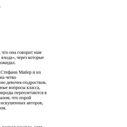
д
 что она говорит нам
 входа», через которые
 ожидал.
 Стефани Майер и их
на четко
ию девочек-подростков,
ьные вопросы класса,
природы переплетаются в
азом, что порой
е искушенных авторов,
ом.