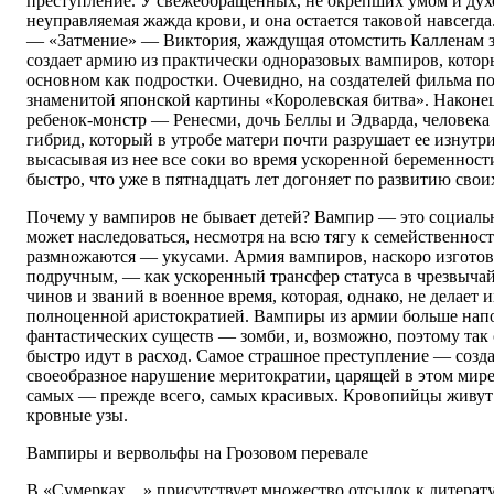
преступление. У свежеобращенных, не окрепших умом и дух
неуправляемая жажда крови, и она остается таковой навсегда
— «Затмение» — Виктория, жаждущая отомстить Калленам з
создает армию из практически одноразовых вампиров, котор
основном как подростки. Очевидно, на создателей фильма п
знаменитой японской картины «Королевская битва». Наконе
ребенок-монстр — Ренесми, дочь Беллы и Эдварда, человека
гибрид, который в утробе матери почти разрушает ее изнутри
высасывая из нее все соки во время ускоренной беременности
быстро, что уже в пятнадцать лет догоняет по развитию своих
Почему у вампиров не бывает детей? Вампир — это социальн
может наследоваться, несмотря на всю тягу к семейственнос
размножаются — укусами. Армия вампиров, наскоро изготов
подручным, — как ускоренный трансфер статуса в чрезвычай
чинов и званий в военное время, которая, однако, не делает 
полноценной аристократией. Вампиры из армии больше нап
фантастических существ — зомби, и, возможно, поэтому так 
быстро идут в расход. Самое страшное преступление — соз
своеобразное нарушение меритократии, царящей в этом мире
самых — прежде всего, самых красивых. Кровопийцы живут 
кровные узы.
Вампиры и вервольфы на Грозовом перевале
В «Сумерках…» присутствует множество отсылок к литерату