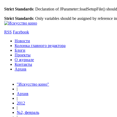
Strict Standards
: Declaration of JParameter::loadSetupFile() shoul
Strict Standards
: Only variables should be assigned by reference i
RSS
Facebook
Новости
Колонка главного редактора
Блоги
Проекты
О журнале
Контакты
Архив
"Искусство кино"
|
Архив
|
2012
|
№2, февраль