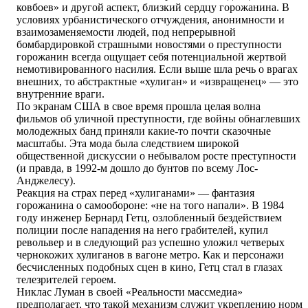
ковбоев» и другой аспект, близкий сердцу горожанина. В
условиях урбанистического отчуждения, анонимности и
взаимозаменяемости людей, под непрерывной
бомбардировкой страшными новостями о преступности
горожанин всегда ощущает себя потенциальной жертвой
немотивированного насилия. Если выше шла речь о врагах
внешних, то абстрактные «хулиган» и «извращенец» — это
внутренние враги.
По экранам США в свое время прошла целая волна
фильмов об уличной преступности, где войны обнаглевших
молодежных банд приняли какие-то почти сказочные
масштабы. Эта мода была следствием широкой
общественной дискуссии о небывалом росте преступности
(и правда, в 1992-м дошло до бунтов по всему Лос-
Анджелесу).
Реакция на страх перед «хулиганами» — фантазия
горожанина о самообороне: «не на того напали». В 1984
году инженер Бернард Гетц, озлобленный бездействием
полиции после нападения на него грабителей, купил
револьвер и в следующий раз успешно уложил четверых
чернокожих хулиганов в вагоне метро. Как и персонажи
бесчисленных подобных сцен в кино, Гетц стал в глазах
телезрителей героем.
Никлас Луман в своей «Реальности массмедиа»
предполагает, что такой механизм служит укреплению норм