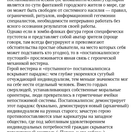
является по сути фантазией городского жителя о мире, где
он может быть свободен от системного насилия — правил,
ограничений, ритуалов, информационной гегемонии
специалистов, необходимости непрерывно работать без
ясного осознания результатов своей работы.
Однако если в зомби-фликах фигура героя специфически
пустотела и представляет собой аватар зрителя (проще
говоря, там всегда фигурируют и превозмогают
обстоятельства простые обыватели, на место которых себя
может подставить кто угодно), то в «постапокалипсисе
пустошей» прослеживается явная связь с героической
механикой вестерна.
Герой вестерна и «пустынного» постапокалипсиса
вскрывает парадокс: чем глубже укоренялся сугубый
отчуждающий индивидуализм, тем меньше значимости мог
на себе нести отдельный человек. Вместо гордых
сверхлюдей, устанавливающих собственные моральные
ориентиры, люди превратились в герметичные ячейки
непостижимой системы. Постапокалипсис демонстрирует
этот парадокс буквально, демонстрируя новый (архаичный)
индивидуализм на руинах старого; зачастую герою
противопоставляются злые карикатуры на западное
общество, где под заботливым удовлетворением
индивидуальных потребностей граждан скрывается