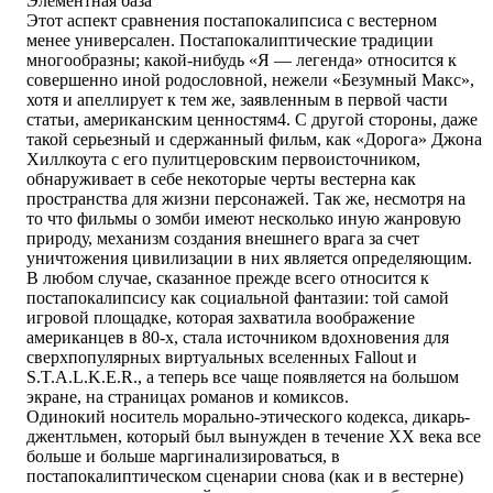
Элементная база
Этот аспект сравнения постапокалипсиса с вестерном
менее универсален. Постапокалиптические традиции
многообразны; какой-нибудь «Я — легенда» относится к
совершенно иной родословной, нежели «Безумный Макс»,
хотя и апеллирует к тем же, заявленным в первой части
статьи, американским ценностям4. С другой стороны, даже
такой серьезный и сдержанный фильм, как «Дорога» Джона
Хиллкоута с его пулитцеровским первоисточником,
обнаруживает в себе некоторые черты вестерна как
пространства для жизни персонажей. Так же, несмотря на
то что фильмы о зомби имеют несколько иную жанровую
природу, механизм создания внешнего врага за счет
уничтожения цивилизации в них является определяющим.
В любом случае, сказанное прежде всего относится к
постапокалипсису как социальной фантазии: той самой
игровой площадке, которая захватила воображение
американцев в 80-х, стала источником вдохновения для
сверхпопулярных виртуальных вселенных Fallout и
S.T.A.L.K.E.R., а теперь все чаще появляется на большом
экране, на страницах романов и комиксов.
Одинокий носитель морально-этического кодекса, дикарь-
джентльмен, который был вынужден в течение XX века все
больше и больше маргинализироваться, в
постапокалиптическом сценарии снова (как и в вестерне)