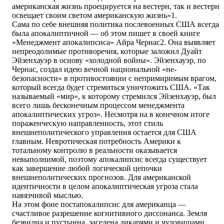
американская жизнь проецируется на вестерн, так и вестерн
освещает своим светом американскую жизнь»1.
Сама по себе внешняя политика послевоенных США всегда
была апокалиптичной — об этом пишет в своей книге
«Менеджмент апокалипсиса» Айра Чернас2. Она выявляет
непреодолимые противоречия, которые заложил Дуайт
Эйзенхауэр в основу «холодной войны». Эйзенхауэр, по
Чернас, создал идею вечной национальной «не-
безопасности» в противостоянии с непримиримым врагом,
который всегда будет стремиться уничтожить США. «Так
называемый «мир», к которому стремился Эйзенхауэр, был
всего лишь бесконечным процессом менеджмента
апокалиптических угроз». Несмотря на в конечном итоге
пораженческую направленность, этот стиль
внешнеполитического управления остается для США
главным. Невротическая потребность Америки к
тотальному контролю в реальности оказывается
невыполнимой, поэтому апокалипсис всегда существует
как завершение любой логической цепочки
внешнеполитических прогнозов. Для американской
идентичности в целом апокалиптическая угроза стала
навязчивой мыслью.
На этом фоне постапокалипсис для американца —
счастливое разрешение когнитивного диссонанса. Земля
безвидна и пустынна, заселена дикарями и чудовищами.