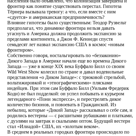
населения было объявлено, что колонизация завершена и
фронтир как понятие существовать перестал. Гипотеза
Тёрнера вызывала тревогу: а что, если вместе с ним
«сдуется» и американская предприимчивость?
Влияние гипотезы было существенным: Теодор Рузвельт
предполагал, что динамике фронтира нельзя давать
угаснуть и Америка должна продолжить экспансию за
пределами континента, а Джон Ф. Кеннеди спустя
семьдесят лет назвал экспансию США в космос «новым
фронтиром».
Собственно говоря, ностальгировать по «беззаконию»
Дикого Запада в Америке начали еще во времена Дикого
Запада — уже в конце XIX века Буффало Билл со своим
Wild West Show колесил по стране и давал водевильные
представления «о Диком Западе»: с трюковой стрельбой,
вольтижировкой и «этнографическими» плясками
индейцев. При этом сам Буффало Билл (Уильям Фредерик
Коди) не был подделкой: он успел побывать и курьером
легендарного «Пони экспресса», и перестрелять дикое
количество бизонов, и повоевать в Гражданской. Из
небылиц, которые «Дикий Запад» рассказывал о себе сам, и
родились вестерны — с расшитыми рубашками и платками,
с дуэлями на завтрак и скальпами оптом. Будущий вестерн
стал «Илиадой» США, их «золотым веком».
В среднем в реальных городках фронтира происходило по