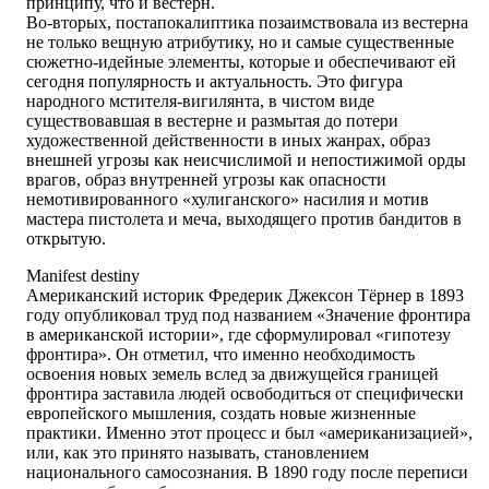
принципу, что и вестерн.
Во-вторых, постапокалиптика позаимствовала из вестерна
не только вещную атрибутику, но и самые существенные
сюжетно-идейные элементы, которые и обеспечивают ей
сегодня популярность и актуальность. Это фигура
народного мстителя-вигилянта, в чистом виде
существовавшая в вестерне и размытая до потери
художественной действенности в иных жанрах, образ
внешней угрозы как неисчислимой и непостижимой орды
врагов, образ внутренней угрозы как опасности
немотивированного «хулиганского» насилия и мотив
мастера пистолета и меча, выходящего против бандитов в
открытую.
Manifest destiny
Американский историк Фредерик Джексон Тёрнер в 1893
году опубликовал труд под названием «Значение фронтира
в американской истории», где сформулировал «гипотезу
фронтира». Он отметил, что именно необходимость
освоения новых земель вслед за движущейся границей
фронтира заставила людей освободиться от специфически
европейского мышления, создать новые жизненные
практики. Именно этот процесс и был «американизацией»,
или, как это принято называть, становлением
национального самосознания. В 1890 году после переписи