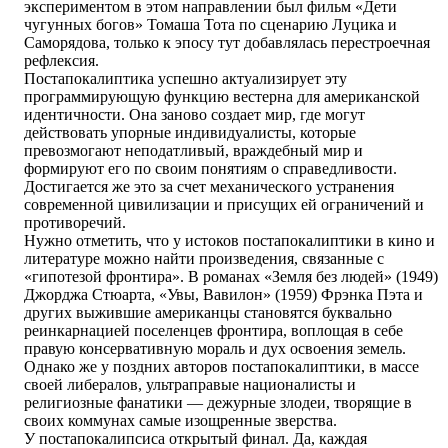
экспериментом в этом направлении был фильм «Дети
чугунных богов» Томаша Тота по сценарию Луцика и
Саморядова, только к эпосу тут добавлялась перестроечная
рефлексия.
Постапокалиптика успешно актуализирует эту
программирующую функцию вестерна для американской
идентичности. Она заново создает мир, где могут
действовать упорные индивидуалисты, которые
превозмогают неподатливый, враждебный мир и
формируют его по своим понятиям о справедливости.
Достигается же это за счет механического устранения
современной цивилизации и присущих ей ограничений и
противоречий.
Нужно отметить, что у истоков постапокалиптики в кино и
литературе можно найти произведения, связанные с
«гипотезой фронтира». В романах «Земля без людей» (1949)
Джорджа Стюарта, «Увы, Вавилон» (1959) Фрэнка Пэта и
других выжившие американцы становятся буквально
реинкарнацией поселенцев фронтира, воплощая в себе
правую консервативную мораль и дух освоения земель.
Однако же у поздних авторов постапокалиптики, в массе
своей либералов, ультраправые националисты и
религиозные фанатики — дежурные злодеи, творящие в
своих коммунах самые изощренные зверства.
У постапокалипсиса открытый финал. Да, каждая