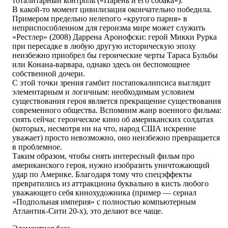
тоталитарный контроль («Парень и его собака»).
В какой-то момент цивилизация окончательно победила.
Примером предельно нелепого «крутого парня» в
неприспособленном для героизма мире может служить
«Рестлер» (2008) Даррена Аронофски: герой Микки Рурка
при пересадке в любую другую историческую эпоху
неизбежно приобрел бы героические черты Тараса Бульбы
или Конана-варвара, однако здесь он беспомощнее
собственной дочери.
С этой точки зрения гамбит постапокалипсиса выглядит
элементарным и логичным: необходимым условием
существования героя является прекращение существования
современного общества. Вспомним жанр военного фильма:
снять сейчас героическое кино об американских солдатах
(которых, несмотря ни на что, народ США искренне
уважает) просто невозможно, оно неизбежно превращается
в проблемное.
Таким образом, чтобы снять интересный фильм про
американского героя, нужно изобразить уничтожающий
удар по Америке. Благодаря тому что спецэффекты
превратились из аттракциона буквально в кисть любого
уважающего себя кинохудожника (пример — сериал
«Подпольная империя» с полностью компьютерным
Атлантик-Сити 20-х), это делают все чаще.