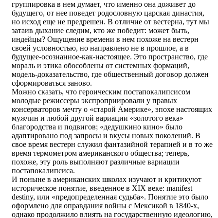
группировка в нем думает, что именно она доживет до
будущего, от нее поведет родословную царская династия,
но исход еще не предрешен. В отличие от вестерна, тут мы
затаив дыхание следим, кто же победит: может быть,
индейцы? Ощущение времени в нем похоже на вестерн
своей условностью, но направлено не в прошлое, а в
будущее-осознанное-как-настоящее. Это пространство, где
мораль и этика обособлены от системных формаций,
модель-доказательство, где общественный договор должен
сформироваться заново.
Можно сказать, что героическим постапокалипсисом
молодые режиссеры экспроприировали у правых
консерваторов мечту о «старой Америке», эпохе настоящих
мужчин и любой другой вариации «золотого века»
благородства и подвигов; «дедушкино кино» было
адаптировано под запросы и вкусы новых поколений. В
свое время вестерн служил фантазийной терапией и в то же
время термометром американского общества; теперь,
похоже, эту роль выполняют различные вариации
постапокалипсиса.
И поныне в американских школах изучают и критикуют
историческое понятие, введенное в XIX веке: manifest
destiny, или «предопределенная судьба». Понятие это было
оформлено для оправдания войны с Мексикой в 1840-х,
однако продолжило влиять на государственную идеологию,