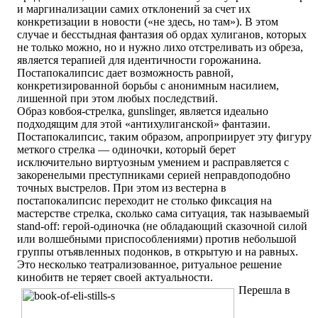
и маргинализации самих отклонений за счет их
конкретизации в новости («не здесь, но там»). В этом
случае и бесстыдная фантазия об ордах хулиганов, которых
не только можно, но и нужно лихо отстреливать из обреза,
является терапией для идентичности горожанина.
Постапокалипсис дает возможность равной,
конкретизированной борьбы с анонимным насилием,
лишенной при этом любых последствий.
Образ ковбоя-стрелка, gunslinger, является идеально
подходящим для этой «антихулиганской» фантазии.
Постапокалипсис, таким образом, апроприирует эту фигуру
меткого стрелка — одиночки, который берет
исключительно виртуозным умением и расправляется с
закоренелыми преступниками серией неправдоподобно
точных выстрелов. При этом из вестерна в
постапокалипсис переходит не столько фиксация на
мастерстве стрелка, сколько сама ситуация, так называемый
stand-off: герой-одиночка (не обладающий сказочной силой
или волшебными приспособлениями) против небольшой
группы отъявленных подонков, в открытую и на равных.
Это несколько театрализованное, ритуальное решение
кинобитв не теряет своей актуальности.
Перешла в