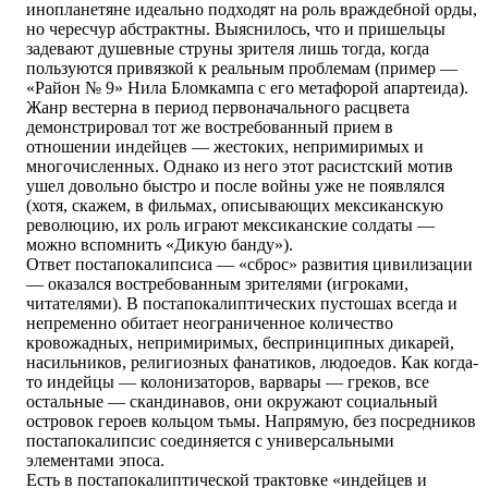
инопланетяне идеально подходят на роль враждебной орды,
но чересчур абстрактны. Выяснилось, что и пришельцы
задевают душевные струны зрителя лишь тогда, когда
пользуются привязкой к реальным проблемам (пример —
«Район № 9» Нила Бломкампа с его метафорой апартеида).
Жанр вестерна в период первоначального расцвета
демонстрировал тот же востребованный прием в
отношении индейцев — жестоких, непримиримых и
многочисленных. Однако из него этот расистский мотив
ушел довольно быстро и после войны уже не появлялся
(хотя, скажем, в фильмах, описывающих мексиканскую
революцию, их роль играют мексиканские солдаты —
можно вспомнить «Дикую банду»).
Ответ постапокалипсиса — «сброс» развития цивилизации
— оказался востребованным зрителями (игроками,
читателями). В постапокалиптических пустошах всегда и
непременно обитает неограниченное количество
кровожадных, непримиримых, беспринципных дикарей,
насильников, религиозных фанатиков, людоедов. Как когда-
то индейцы — колонизаторов, варвары — греков, все
остальные — скандинавов, они окружают социальный
островок героев кольцом тьмы. Напрямую, без посредников
постапокалипсис соединяется с универсальными
элементами эпоса.
Есть в постапокалиптической трактовке «индейцев и