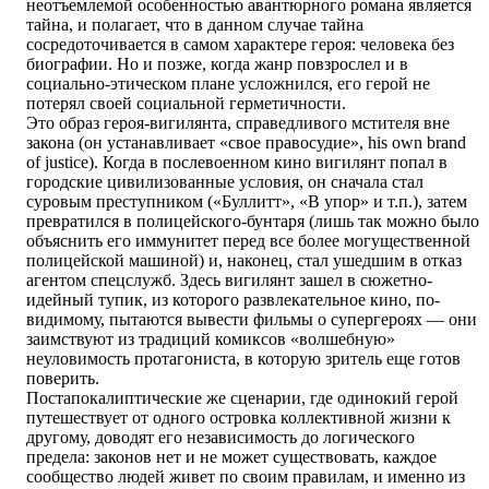
неотъемлемой особенностью авантюрного романа является
тайна, и полагает, что в данном случае тайна
сосредоточивается в самом характере героя: человека без
биографии. Но и позже, когда жанр повзрослел и в
социально-этическом плане усложнился, его герой не
потерял своей социальной герметичности.
Это образ героя-вигилянта, справедливого мстителя вне
закона (он устанавливает «свое правосудие», his own brand
of justice). Когда в послевоенном кино вигилянт попал в
городские цивилизованные условия, он сначала стал
суровым преступником («Буллитт», «В упор» и т.п.), затем
превратился в полицейского-бунтаря (лишь так можно было
объяснить его иммунитет перед все более могущественной
полицейской машиной) и, наконец, стал ушедшим в отказ
агентом спецслужб. Здесь вигилянт зашел в сюжетно-
идейный тупик, из которого развлекательное кино, по-
видимому, пытаются вывести фильмы о супергероях — они
заимствуют из традиций комиксов «волшебную»
неуловимость протагониста, в которую зритель еще готов
поверить.
Постапокалиптические же сценарии, где одинокий герой
путешествует от одного островка коллективной жизни к
другому, доводят его независимость до логического
предела: законов нет и не может существовать, каждое
сообщество людей живет по своим правилам, и именно из