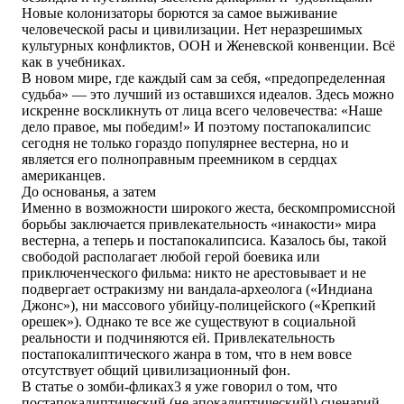
Новые колонизаторы борются за самое выживание
человеческой расы и цивилизации. Нет неразрешимых
культурных конфликтов, ООН и Женевской конвенции. Всё
как в учебниках.
В новом мире, где каждый сам за себя, «предопределенная
судьба» — это лучший из оставшихся идеалов. Здесь можно
искренне воскликнуть от лица всего человечества: «Наше
дело правое, мы победим!» И поэтому постапокалипсис
сегодня не только гораздо популярнее вестерна, но и
является его полноправным преемником в сердцах
американцев.
До основанья, а затем
Именно в возможности широкого жеста, бескомпромиссной
борьбы заключается привлекательность «инакости» мира
вестерна, а теперь и постапокалипсиса. Казалось бы, такой
свободой располагает любой герой боевика или
приключенческого фильма: никто не арестовывает и не
подвергает остракизму ни вандала-археолога («Индиана
Джонс»), ни массового убийцу-полицейского («Крепкий
орешек»). Однако те все же существуют в социальной
реальности и подчиняются ей. Привлекательность
постапокалиптического жанра в том, что в нем вовсе
отсутствует общий цивилизационный фон.
В статье о зомби-фликах3 я уже говорил о том, что
постапокалиптический (не апокалиптический!) сценарий