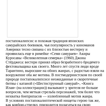
постапокалипсис и похожая традиция японских
самурайских боевиков, чья популярность у киноманов
Америки тесно связана с их близостью вестерну и
проявилась еще в римейке «Семи самураев» Акиры
Куросавы «Великолепная семерка» (1960) Джона
Стёрджеса: вестерн принял образ безработного бродячего
фехтовальщика как своего. Много лет спустя люди вроде
Тарантино, выросшие на обоих жанрах, с радостью взяли на
вооружение оба же мотива. В постмодернистском по своей
природе постапокалипсисе неожиданные и скоротечные
битвы с катаной («Шестиструнный самурай», «Книга
Илая» (на иллюстрации)) вызывают у зрителя не больше
вопросов, чем меткая стрельба персонажей, тем более что
нехватка боеприпасов — излюбленный мотив жанра.
В условиях постапокалиптической нищеты герою так же,
как ковбою-стрелку, приходится полагаться на свою