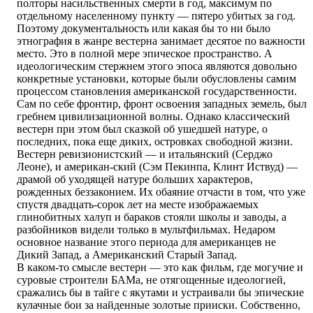
полторы насильственных смерти в год, максимум по
отдельному населенному пункту — пятеро убитых за год.
Поэтому документальность или какая бы то ни было
этнография в жанре вестерна занимает десятое по важности
место. Это в полной мере эпическое пространство. А
идеологическим стержнем этого эпоса являются довольно
конкретные установки, которые были обусловлены самим
процессом становления американской государственности.
Сам по себе фронтир, фронт освоения западных земель, был
гребнем цивилизационной волны. Однако классический
вестерн при этом был сказкой об ушедшей натуре, о
последних, пока еще диких, островках свободной жизни.
Вестерн ревизионистский — и итальянский (Серджо
Леоне), и американ-ский (Сэм Пекинпа, Клинт Иствуд) —
драмой об уходящей натуре больших характеров,
рожденных беззаконием. Их обаяние отчасти в том, что уже
спустя двадцать-сорок лет на месте изображаемых
глинобитных халуп и бараков стояли школы и заводы, а
разбойников видели только в мультфильмах. Недаром
основное название этого периода для американцев не
Дикий Запад, а Американский Старый Запад.
В каком-то смысле вестерн — это как фильм, где могучие и
суровые строители БАМа, не отягощенные идеологией,
сражались бы в тайге с якутами и устраивали бы эпические
кулачные бои за найденные золотые прииски. Собственно,