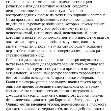
столкновения с ними личного кодекса чести героя
(зачастую изгоя для местных жителей) создается
неограниченное количество ситуаций, точно
воспроизводящих любые из сюжетных вариаций вестерна.
Само пространство беззакония, населенное ордами
индейцев и суровых разбойников, которых некому ловить,
обращается к другому востребованному мотиву:
непостижимый, непримиримый, неисчислимый враг,
который угрожает миропорядку зрителя извне. Этим врагом
для американцев успели побывать русские, нацисты,
азиаты («желтая угроза»); эту же самую роль у Толкиена
играют безликие орки — как говорят, аллегория как раз
славяно-азиатских орд.
Сейчас создателями жанрового кино остро ощущается
нехватка материала для задействования этого мотива: все
перечисленные группы по разным причинам потеряли
актуальность, а экранный ресурс арабских террористов, и
без того слабо оснащенный, практически исчерпан.
Были и примеры успешного выдумывания такого врага,
опять же прочно засевшие в американском культурном
сознании: это прежде всего имперские штурмовики
Джорджа Лукаса, списанные с нацистов. Другой пример —
бесчеловечная цивилизация Боргов из «Звездного пути».
Однако мотив внешней угрозы, перенесенный в плоскость
фантастики, вовсе исчерпал себя, потерял действенность: