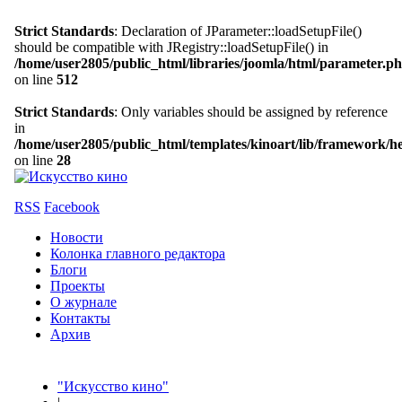
Strict Standards
: Declaration of JParameter::loadSetupFile()
should be compatible with JRegistry::loadSetupFile() in
/home/user2805/public_html/libraries/joomla/html/parameter.p
on line
512
Strict Standards
: Only variables should be assigned by reference
in
/home/user2805/public_html/templates/kinoart/lib/framework/h
on line
28
RSS
Facebook
Новости
Колонка главного редактора
Блоги
Проекты
О журнале
Контакты
Архив
"Искусство кино"