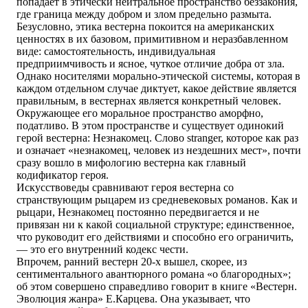
попадает в этически нейтральное пространство беззакония,
где граница между добром и злом предельно размыта.
Безусловно, этика вестерна покоится на американских
ценностях в их базовом, примитивном и неразбавленном
виде: самостоятельность, индивидуальная
предприимчивость и ясное, чуткое отличие добра от зла.
Однако носителями морально-этической системы, которая в
каждом отдельном случае диктует, какое действие является
правильным, в вестернах является конкретный человек.
Окружающее его моральное пространство аморфно,
податливо. В этом пространстве и существует одинокий
герой вестерна: Незнакомец. Слово stranger, которое как раз
и означает «незнакомец, человек из нездешних мест», почти
сразу вошло в мифологию вестерна как главный
кодификатор героя.
Искусствоведы сравнивают героя вестерна со
странствующим рыцарем из средневековых романов. Как и
рыцари, Незнакомец постоянно передвигается и не
привязан ни к какой социальной структуре; единственное,
что руководит его действиями и способно его ограничить,
— это его внутренний кодекс чести.
Впрочем, ранний вестерн 20-х вышел, скорее, из
сентиментального авантюрного романа «о благородных»;
об этом совершено справедливо говорит в книге «Вестерн.
Эволюция жанра» Е.Карцева. Она указывает, что