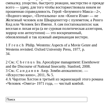
смекалку, упорство, быстроту реакции, мастерство и прежде
всего — удачу, для того чтобы восторжествовала никем не
прошенная справедливость. Герой «Безумного Макса—2»,
«Водного мира», «Почтальона» или «Книги Илая» — не
Железный человек или Шварценеггер с пулеметом, а Ринго
Кид или Человек Без Имени. А сам постапокалипсис как
веселая и лихая игра (а не суровая политическая аллегория,
хоррор или антиутопия) — это воскрешенный,
обновленный и так нужный американцам вестерн.
1 F r e n c h Philip. Westerns: Aspects of a Movie Genre and
Westerns revisited. Oxford University Press, 1977, p.
34
2 См.: C h e r n u s Ira. Apocalypse management: Eisenhower
and the Discourse of National Insecurity. Stanford, 2008.
3 См.: С а н д а н о в Аюр. Зомби-апокалипсис. —
«Искусство кино», 2011, № 5.
4 А Чарлтон Хестон в третьей из экранизаций этого романа
«Человек «Омега» 1971 года, — чистый ковбой.