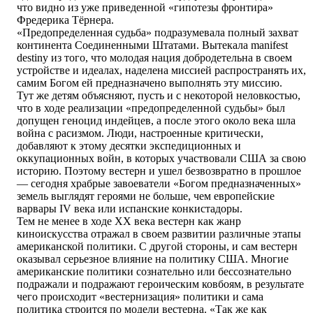
что видно из уже приведенной «гипотезы фронтира»
Фредерика Тёрнера.
«Предопределенная судьба» подразумевала полный захват
континента Соединенными Штатами. Вытекала manifest
destiny из того, что молодая нация добродетельна в своем
устройстве и идеалах, наделена миссией распространять их,
самим Богом ей предназначено выполнять эту миссию.
Тут же детям объясняют, пусть и с некоторой неловкостью,
что в ходе реализации «предопределенной судьбы» был
допущен геноцид индейцев, а после этого около века шла
война с расизмом. Люди, настроенные критически,
добавляют к этому десятки экспедиционных и
оккупационных войн, в которых участвовали США за свою
историю. Поэтому вестерн и ушел безвозвратно в прошлое
— сегодня храбрые завоеватели «Богом предназначенных»
земель выглядят героями не больше, чем европейские
варвары IV века или испанские конкистадоры.
Тем не менее в ходе XX века вестерн как жанр
киноискусства отражал в своем развитии различные этапы
американской политики. С другой стороны, и сам вестерн
оказывал серьезное влияние на политику США. Многие
американские политики сознательно или бессознательно
подражали и подражают героическим ковбоям, в результате
чего происходит «вестернизация» политики и сама
политика строится по модели вестерна. «Так же как