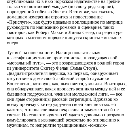
опубликовала их в нью-йоркском издательстве на гребне
только что возникшей «моды» (по слову редакторши),
порожденной гибелью Эверса. В этом же, так сказать,
домашнем измерении строится и повествование
«Прислуги», как будто идеально воплощенное по матрице
руководств по написанию романов и сценариев таких
тьюторов, как Роберт Макки и Линда Сегер, по рецептуре
которых в массовом порядке пишутся скрипты «мыльных
опер».
Тут всё на поверхности. Налицо показательная
классификация типов: протагонистка, проходящая свой
«моральный путь», — это возвращающаяся в родной город
из университета Скитер Фелан (Эмма Стоун).
Двадцатитрехлетняя девушка, во-первых, обнаруживает
отсутствие в доме своей любимой старой служанки
Константин, которую, как, выясняется, уволили. Во-вторых,
она обнаруживает, какая пропасть возникла между ней и ее
бывшими подружками, членами молодежной лиги, — все
они ярые сторонницы расовой сегрегации. Вдобавок ко
всему прочему Скитер удручена своей внешностью: ей
кажется, что она слишком некрасива и замужество ей не
светит. Но если это чувство ей удается довольно прозрачно
камуфлировать вызывающей резкостью по отношению к
мужчинам, то неприятие традиционных «южных»