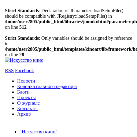
Strict Standards
: Declaration of JParameter::loadSetupFile()
should be compatible with JRegistry::loadSetupFile() in
/home/user2805/public_html/libraries/joomla/html/parameter.p
on line
512
Strict Standards
: Only variables should be assigned by reference
in
/home/user2805/public_html/templates/kinoart/lib/framework/h
on line
28
RSS
Facebook
Новости
Колонка главного редактора
Блоги
Проекты
О журнале
Контакты
Архив
"Искусство кино"