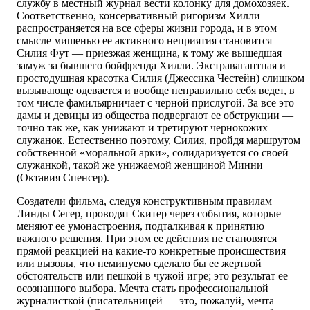
службу в местный журнал вести колонку для домохозяек.
Соответственно, консервативный ригоризм Хилли
распространяется на все сферы жизни города, и в этом
смысле мишенью ее активного неприятия становится
Силия Фут — приезжая женщина, к тому же вышедшая
замуж за бывшего бойфренда Хилли. Экстравагантная и
простодушная красотка Силия (Джессика Честейн) слишком
вызывающе одевается и вообще неправильно себя ведет, в
том числе фамильярничает с черной прислугой. За все это
дамы и девицы из общества подвергают ее обструкции —
точно так же, как унижают и третируют чернокожих
служанок. Естественно поэтому, Силия, пройдя маршрутом
собственной «моральной арки», солидаризуется со своей
служанкой, такой же унижаемой женщиной Минни
(Октавия Спенсер).
Создатели фильма, следуя конструктивным правилам
Линды Сегер, проводят Скитер через события, которые
меняют ее умонастроения, подталкивая к принятию
важного решения. При этом ее действия не становятся
прямой реакцией на какие-то конкретные происшествия
или вызовы, что неминуемо сделало бы ее жертвой
обстоятельств или пешкой в чужой игре; это результат ее
осознанного выбора. Мечта стать профессиональной
журналисткой (писательницей — это, пожалуй, мечта