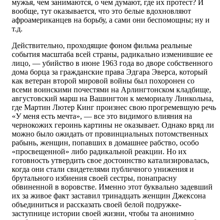
мужья, чем занимаются, о чем думают, где их протест? И
вообще, тут оказывается, что это белые вдохновляют
афроамериканцев на борьбу, а сами они беспомощны; ну и
т.д.
Действительно, проходящие фоном фильма реальные
события масштаба всей страны, радикально изменившие ее
лицо, — убийство в июне 1963 года во дворе собственного
дома борца за гражданские права Эдгара Эверса, который
как ветеран второй мировой войны был похоронен со
всеми воинскими почестями на Арлингтонском кладбище,
августовский марш на Вашингтон к мемориалу Линкольна,
где Мартин Лютер Кинг произнес свою прогремевшую речь
«У меня есть мечта», — все это видимого влияния на
чернокожих героинь картины не оказывает. Однако вряд ли
можно было ожидать от провинциальных потомственных
рабынь, женщин, попавших в домашнее рабство, особо
«просвещенной» либо радикальной реакции. Но их
готовность утвердить свое достоинство катализировалась,
когда они стали свидетелями публичного унижения и
брутального избиения своей сестры, понапрасну
обвиненной в воровстве. Именно этот буквально задевший
их за живое факт заставил тринадцать женщин Джексона
объединиться и рассказать своей белой подружке-
заступнице истории своей жизни, чтобы та анонимно