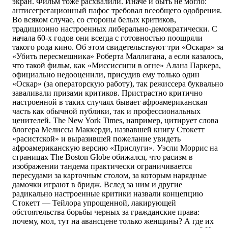
экран. Фильм тоже расхвалили. Иначе и быть не могло:
антисегрегационный пафос требовал всеобщего одобрения.
Во всяком случае, со стороны белых критиков,
традиционно настроенных либерально-демократически. С
начала 60-х годов они всегда с готовностью поощряли
такого рода кино. Об этом свидетельствуют три «Оскара» за
«Убить пересмешника» Роберта Маллигана, а если казалось,
что такой фильм, как «Миссиссипи в огне» Алана Паркера,
официально недооценили, присудив ему только один
«Оскар» (за операторскую работу), так режиссера буквально
заваливали призами критиков. Пристрастно критично
настроенной в таких случаях бывает афроамериканская
часть как обычной публики, так и профессиональных
ценителей. The New York Times, например, цитирует слова
блогера Мелиссы Маккерди, назвавшей книгу Стокетт
«расистской» и выразившей пожелание увидеть
афроамериканскую версию «Прислуги». Уэсли Моррис на
страницах The Boston Globe обижался, что расизм в
изображении тандема практически ограничивается
пересудами за карточным столом, за которым нарядные
дамочки играют в бридж. Вслед за ним и другие
радикально настроенные критики назвали концепцию
Стокетт — Тейлора упрощенной, лакирующей
обстоятельства борьбы черных за гражданские права:
почему, мол, тут на авансцене только женщины? А где их