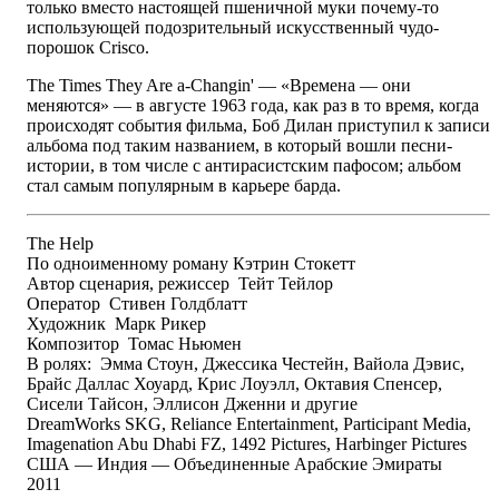
только вместо настоящей пшеничной муки почему-то
использующей подозрительный искусственный чудо-
порошок Crisco.
The Times They Are a-Changin' — «Времена — они
меняются» — в августе 1963 года, как раз в то время, когда
происходят события фильма, Боб Дилан приступил к записи
альбома под таким названием, в который вошли песни-
истории, в том числе с антирасистским пафосом; альбом
стал самым популярным в карьере барда.
The Help
По одноименному роману Кэтрин Стокетт
Автор сценария, режиссер Тейт Тейлор
Оператор Стивен Голдблатт
Художник Марк Рикер
Композитор Томас Ньюмен
В ролях: Эмма Стоун, Джессика Честейн, Вайола Дэвис,
Брайс Даллас Хоуард, Крис Лоуэлл, Октавия Спенсер,
Сисели Тайсон, Эллисон Дженни и другие
DreamWorks SKG, Reliance Entertainment, Participant Media,
Imagenation Abu Dhabi FZ, 1492 Pictures, Harbinger Pictures
США — Индия — Объединенные Арабские Эмираты
2011