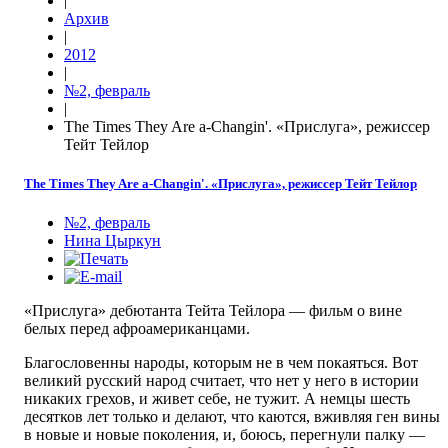
|
Архив
|
2012
|
№2, февраль
|
The Times They Are a-Changin'. «Прислуга», режиссер
Тейт Тейлор
The Times They Are a-Changin'. «Прислуга», режиссер Тейт Тейлор
№2, февраль
Нина Цыркун
«Прислуга» дебютанта Тейта Тейлора — фильм о вине
белых перед афроамериканцами.
Благословенны народы, которым не в чем покаяться. Вот
великий русский народ считает, что нет у него в истории
никаких грехов, и живет себе, не тужит. А немцы шесть
десятков лет только и делают, что каются, вживляя ген вины
в новые и новые поколения, и, боюсь, перегнули палку —