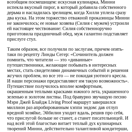
всеобщим посмешищем: искусная кулинарка, Минни
испекла вкусный пирог, в который добавила собственного
дерьма и насладилась зрелищем, когда Хилли уплела сразу
два куска. На этом торжество отважной проказницы Минни
не закончилось; ее новые хозяева (Силия с мужем) устроили
ей настоящее чествование: Силия собственноручно
приготовила праздничный обед, муж галантно подставляет
прислуге стул.
Таким образом, все получили по заслугам, причем опять-
таки по рецепту Линды Сегер: «Сочинитель должен
помнить, что читатели — это «диванные»
путешественники, желающие побывать в интересных
местах, стать свидетелями динамичных событий и решения
жгучих проблем, но все это — не покидая уютного кресла.
И наши персонажи предоставляют им такую возможность».
Путешествие получилось вполне комфортным,
окрашенным теплыми красками южного лета, украшенного
зеленью и золотом листвы. Под бравурно звучащую песню
Мэри Джей Блайдж Living Proof маршрут завершился
миллион раз апробированным хэппи эндом: дав отлуп
вредной хозяйке, Эйбилин уходит вдаль, решив про себя,
что прислугой больше не станет, а станет писательницей. И
над всей этой благостью витает теплый дух кулинарных
творений Минни, действительно талантливой кондитерши,