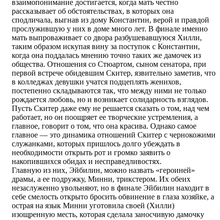
взаимопонимание достигается, когда мать честно
рассказывает об обстоятельствах, в которых она
сподличала, выгнав из дому Константин, верой и правдой
прослужившую у них в доме много лет. В финале именно
мать выпроваживает со двора разбушевавшуюся Хилли,
таким образом искупая вину за поступок с Константин,
когда она поддалась мнению точно таких же дамочек из
общества. Отношения со Стюартом, сыном сенатора, при
первой встрече обидевшим Скитер, язвительно заметив, что
в колледжах девушки учатся подцеплять женихов,
постепенно складываются так, что между ними не только
рождается любовь, но и возникает солидарность взглядов.
Пусть Скитер даже ему не решается сказать о том, над чем
работает, но он поощряет ее творческие устремления, а
главное, говорит о том, что она красива. Однако самое
главное — это динамика отношений Скитер с чернокожими
служанками, которых пришлось долго убеждать в
необходимости открыть рот и громко заявить о
накопившихся обидах и несправедливостях.
Главную из них, Эйбилин, можно назвать «героиней»
драмы, а ее подружку, Минни, трикстером. Их обеих
незаслуженно увольняют, но в финале Эйбилин находит в
себе смелость открыто бросить обвинение в глаза хозяйке, а
острая на язык Минни уготовила своей (Хилли)
изощренную месть, которая сделала заносчивую дамочку