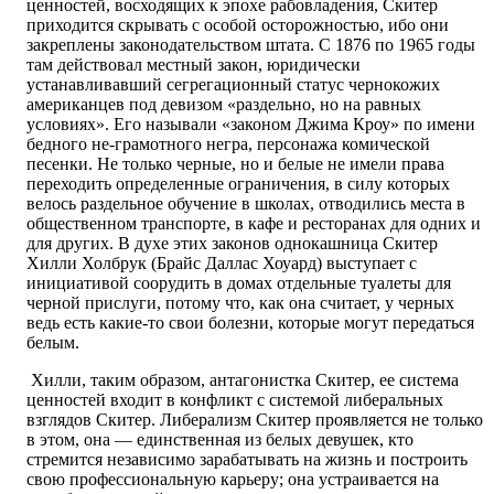
ценностей, восходящих к эпохе рабовладения, Скитер
приходится скрывать с особой осторожностью, ибо они
закреплены законодательством штата. С 1876 по 1965 годы
там действовал местный закон, юридически
устанавливавший сегрегационный статус чернокожих
американцев под девизом «раздельно, но на равных
условиях». Его называли «законом Джима Кроу» по имени
бедного не-грамотного негра, персонажа комической
песенки. Не только черные, но и белые не имели права
переходить определенные ограничения, в силу которых
велось раздельное обучение в школах, отводились места в
общественном транспорте, в кафе и ресторанах для одних и
для других. В духе этих законов однокашница Скитер
Хилли Холбрук (Брайс Даллас Хоуард) выступает с
инициативой соорудить в домах отдельные туалеты для
черной прислуги, потому что, как она считает, у черных
ведь есть какие-то свои болезни, которые могут передаться
белым.
Хилли, таким образом, антагонистка Скитер, ее система
ценностей входит в конфликт с системой либеральных
взглядов Скитер. Либерализм Скитер проявляется не только
в этом, она — единственная из белых девушек, кто
стремится независимо зарабатывать на жизнь и построить
свою профессиональную карьеру; она устраивается на