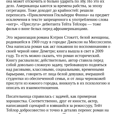
она может отскочить и больно ударить по лбу. Но это их
дело. Американцы каются за времена рабства, за эпоху
сегрегации. Тоже доходит до крайностей: решили
переписать «Приключения Гекльберри Финна» на предмет
исключения в тексте запрещенного к употреблению слова
«негр». «Прислуга» дебютанта Тейта Тейлора — тоже
фильм о вине белых перед афроамериканцами.
Это экранизация романа Кэтрин Стокетт, белой женщины,
родившейся в 1969 году в городке Джексон на Миссиссипи.
Она написала роман как акт покаяния по воспоминаниям о
своей черной няне Деметри; книга вышла в свет в 2009
году. То есть можно сказать, что роман исторический.
Книгу расхвалили; действительно, автор ставила перед
собой довольно сложную задачу, требовавшую подняться
над расовыми, классовыми, социальными, временными
барьерами, говорить от лица белой девушки, вчерашней
студентки из обеспеченной семьи, и от лица чернокожей
прислуги из южного городка, вникнуть в их психологию и
описать их взаимоотношения.
Писательница справилась с задачей, как примерная
хорошистка. Соответственно, друг ее юности, актер,
написавший сценарий и взявшийся за режиссуру, Тейт
Тейлор добросовестно и точно в деталях перенес роман на