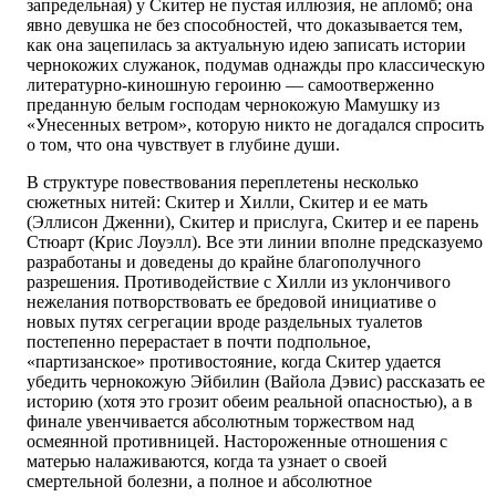
запредельная) у Скитер не пустая иллюзия, не апломб; она
явно девушка не без способностей, что доказывается тем,
как она зацепилась за актуальную идею записать истории
чернокожих служанок, подумав однажды про классическую
литературно-киношную героиню — самоотверженно
преданную белым господам чернокожую Мамушку из
«Унесенных ветром», которую никто не догадался спросить
о том, что она чувствует в глубине души.
В структуре повествования переплетены несколько
сюжетных нитей: Скитер и Хилли, Скитер и ее мать
(Эллисон Дженни), Скитер и прислуга, Скитер и ее парень
Стюарт (Крис Лоуэлл). Все эти линии вполне предсказуемо
разработаны и доведены до крайне благополучного
разрешения. Противодействие с Хилли из уклончивого
нежелания потворствовать ее бредовой инициативе о
новых путях сегрегации вроде раздельных туалетов
постепенно перерастает в почти подпольное,
«партизанское» противостояние, когда Скитер удается
убедить чернокожую Эйбилин (Вайола Дэвис) рассказать ее
историю (хотя это грозит обеим реальной опасностью), а в
финале увенчивается абсолютным торжеством над
осмеянной противницей. Настороженные отношения с
матерью налаживаются, когда та узнает о своей
смертельной болезни, а полное и абсолютное