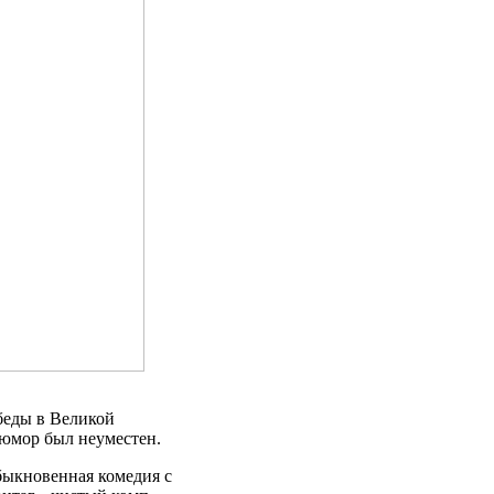
беды в Великой
 юмор был неуместен.
быкновенная комедия с