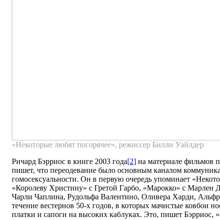
«Некоторые любят погорячее», режиссер Билли Уайлдер
Ричард Бэрриос в книге 2003 года
[2]
на материале фильмов 
пишет, что переодевание было основным каналом коммуник
гомосексуальности. Он в первую очередь упоминает «Некото
«Королеву Христину» с Гретой Гарбо, «Марокко» с Марлен 
Чарли Чаплина, Рудольфа Валентино, Оливера Харди, Альфр
течение вестернов 50-х годов, в которых мачистые ковбои 
платки и сапоги на высоких каблуках. Это, пишет Бэрриос, 