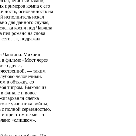
нтаг, «чистый кэмп»,
их примеров кэмпа с его
ичность, основанность на
ый исполнитель искал
но для данного случая,
слегка косил под Чарльза
а пел романс на слова
в сети…», подражал
ли Чаплина. Михаил
а в фильме «Мост через
его друга,
течественной, — таким
глубоко человечный.
юм в обтяжку, со
ебя тигром. Выходя из
 в финале и вовсе
Джигарханян слегка
 тоже участника войны,
 с полной серьезностью,
, и при этом не могло
елано «слишком»,
ей фильма не было. Но,