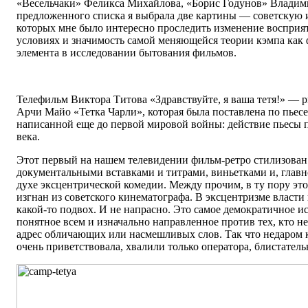
«Весельчаки» Феликса Михайлова, «Борис Годунов» Владим
предложенного списка я выбрала две картины — советскую и
которых мне было интересно проследить изменение восприят
условиях и значимость самой меняющейся теории кэмпа как
элемента в исследовании бытования фильмов.
Телефильм Виктора Титова «Здравствуйте, я ваша тетя!» — 
Арчи Майо «Тетка Чарли», которая была поставлена по пьесе
написанной еще до первой мировой войны: действие пьесы 
века.
Этот первый на нашем телевидении фильм-ретро стилизован
документальными вставками и титрами, виньетками и, главно
духе эксцентрической комедии. Между прочим, в ту пору эт
изгнан из советского кинематографа. В эксцентризме власт
какой-то подвох. И не напрасно. Это самое демократичное и
понятное всем и изначально направленное против тех, кто н
адрес обличающих или насмешливых слов. Так что недаром 
очень приветствовала, хвалили только оператора, блистатель