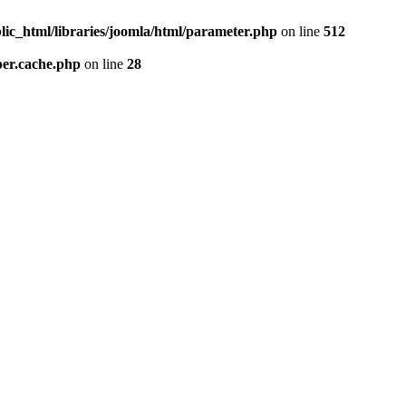
lic_html/libraries/joomla/html/parameter.php
on line
512
per.cache.php
on line
28