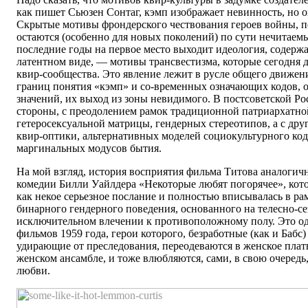
как пишет Сьюзен Сонтаг, кэмп изображает невинность, но о
Скрытые мотивы фрондерского чествования героев войны, п
остаются (особенно для новых поколений) по сути нечитаем
последние годы на первое место выходит идеология, содерж
латентном виде, — мотивы трансвестизма, которые сегодня
квир-сообщества. Это явление лежит в русле общего движен
границ понятия «кэмп» и со-временных означающих кодов,
значений, их выход из зоны невидимого. В постсоветской Рос
стороны, с преодолением рамок традиционной патриархатно
гетеросексуальной матрицы, гендерных стереотипов, а с дру
квир-оптики, альтернативных моделей социокультурного код
маргинальных модусов бытия.
На мой взгляд, история восприятия фильма Титова аналогич
комедии Билли Уайлдера «Некоторые любят погорячее», кото
как некое серьезное послание и полностью вписывалась в р
бинарного гендерного поведения, основанного на телесно-с
исключительном влечении к противоположному полу. Это од
фильмов 1959 года, герои которого, безработные (как и Бабс
удирающие от преследования, переодеваются в женское плать
женском ансамбле, и тоже влюбляются, сами, в свою очередь
любви.