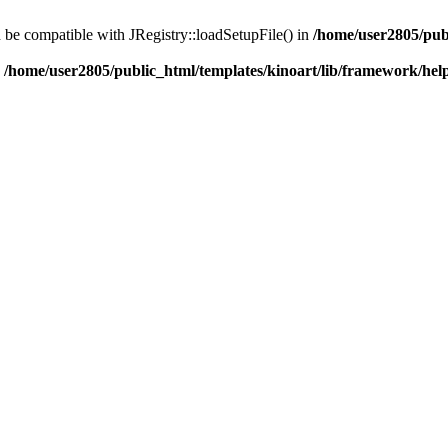
d be compatible with JRegistry::loadSetupFile() in
/home/user2805/pub
n
/home/user2805/public_html/templates/kinoart/lib/framework/hel