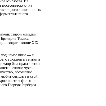
ира Мирзоева. Из
 постсоветскую, на
ия старого кино в новых
 ферментативного
римейк старой комедии
 Брэндона Томаса,
происходит в конце XIX
 под немое кино — с
е, с трюками и гэгами в
от жанр был практически
и инстинктивно чуяли
скусство, абсолютно
е любит слышать в свой
критика этот фильм не
ного Георгия Рерберга.