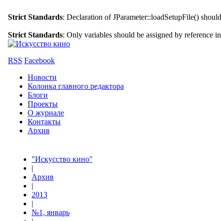
Strict Standards
: Declaration of JParameter::loadSetupFile() shoul
Strict Standards
: Only variables should be assigned by reference i
RSS
Facebook
Новости
Колонка главного редактора
Блоги
Проекты
О журнале
Контакты
Архив
"Искусство кино"
|
Архив
|
2013
|
№1, январь