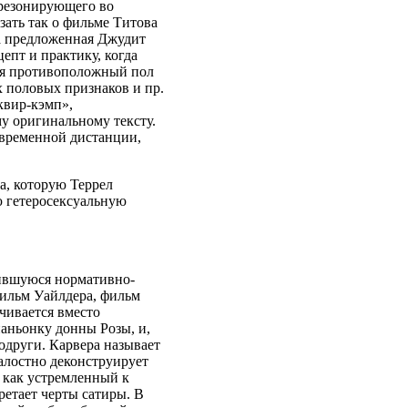
 резонирующего во
зать так о фильме Титова
а предложенная Джудит
епт и практику, когда
руя противоположный пол
 половых признаков и пр.
квир-кэмп»,
у оригинальному тексту.
е временной дистанции,
а, которую Террел
 гетеросексуальную
жившуюся нормативно-
фильм Уайлдера, фильм
чивается вместо
аньонку донны Розы, и,
подруги. Карвера называет
алостно деконструирует
 как устремленный к
етает черты сатиры. В