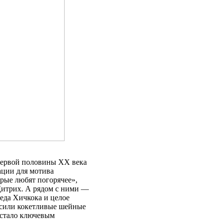
первой половины ХХ века
ации для мотива
рые любят погорячее»,
Дитрих. А рядом с ними —
еда Хичкока и целое
носили кокетливые шейные
«стало ключевым