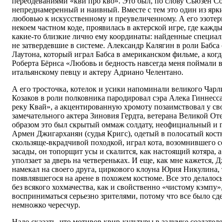
переодеваниями «кви про кво». Это был, по слову Сьюзен Со
непреднамеренный и наивный. Вместе с тем это один из ярк
любовью к искусственному и преувеличенному. А его эзотер
некоем частном коде, проявилась в актерской игре, где кажд
какие-то близкие лично ему координаты: найденные специаль
не затвердевшие в системе. Александр Калягин в роли Бабса 
Лаутона, который играл Бабса в американском фильме, а когд
Роберта Бёрнса «Любовь и бедность навсегда меня поймали 
итальянскому певцу и актеру Адриано Челентано.
А его тросточка, котелок и усики напоминали великого Чар
Козаков в роли полковника пародировал сэра Алека Гиннесс
реку Квай», а акцентированную хромоту позаимствовал у сво
замечательного актера Зиновия Гердта, ветерана Великой О
образом это был скрытый оммаж солдату, неофициальный и 
Армен Джигарханян (судья Кригс), одетый в полосатый кост
скользяще-вкрадчивой походкой, играл кота, возомнившего с
засады, он топорщит усы и скалится, как настоящий котяра, а
уползает за дверь на четвереньках. И еще, как мне кажется, 
намекал на своего друга, циркового клоуна Юрия Никулина,
появлявшегося на арене в похожем костюме. Все это делалось
без всякого хохмачества, как и свойственно «чистому кэмпу»
восприниматься серьезно зрителями, потому что все было сд
немножко чересчур.
Надо сказать, что мотивов квир-культуры в задумке создател