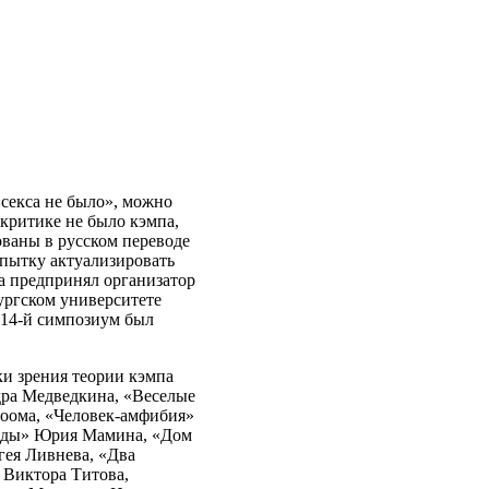
«секса не было», можно
нокритике не было кэмпа,
ованы в русском переводе
опытку актуализировать
а предпринял организатор
ургском университете
 14-й симпозиум был
и зрения теории кэмпа
дра Медведкина, «Веселые
Роома, «Человек-амфибия»
арды» Юрия Мамина, «Дом
гея Ливнева, «Два
 Виктора Титова,