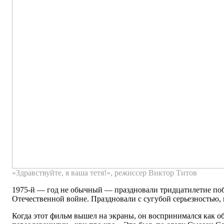
«Здравствуйте, я ваша тетя!», режиссер Виктор Титов
1975-й — год не обычный — праздновали тридцатилетие по
Отечественной войне. Праздновали с сугубой серьезностью,
Когда этот фильм вышел на экраны, он воспринимался как о