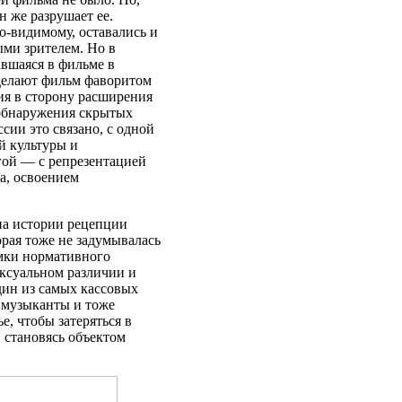
н же разрушает ее.
о-видимому, оставались и
ыми зрителем. Но в
авшаяся в фильме в
 делают фильм фаворитом
ия в сторону расширения
 обнаружения скрытых
сии это связано, с одной
й культуры и
гой — с репрезентацией
а, освоением
на истории рецепции
рая тоже не задумывалась
амки нормативного
ексуальном различии и
ин из самых кассовых
) музыканты и тоже
е, чтобы затеряться в
, становясь объектом