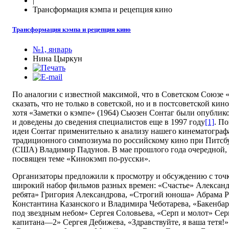
|
Трансформация кэмпа и рецепция кино
Трансформация кэмпа и рецепция кино
№1, январь
Нина Цыркун
По аналогии с известной максимой, что в Советском Союзе 
сказать, что не только в советской, но и в постсоветской ки
хотя «Заметки о кэмпе» (1964) Сьюзен Сонтаг были опублик
и доведены до сведения специалистов еще в 1997 году
[1]
. П
идеи Сонтаг применительно к анализу нашего кинематограф
традиционного симпозиума по российскому кино при Питсб
(США) Владимир Падунов. В мае прошлого года очередной,
посвящен теме «Кинокэмп по-русски».
Организаторы предложили к просмотру и обсуждению с точк
широкий набор фильмов разных времен: «Счастье» Алексан
ребята» Григория Александрова, «Строгий юноша» Абрама 
Константина Казанского и Владимира Чеботарева, «Бакенб
под звездным небом» Сергея Соловьева, «Серп и молот» Сер
капитана—2» Сергея Дебижева, «Здравствуйте, я ваша тетя!»