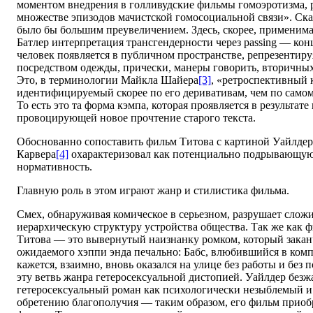
моментом внедрения в голливудские фильмы гомоэротизма,
множестве эпизодов мачистской гомосоциальной связи». Ска
было бы большим преувеличением. Здесь, скорее, применим
Батлер интерпретация трансгендерности через passing — конц
человек появляется в публичном пространстве, репрезенти
посредством одежды, прически, манеры говорить, вторичных
Это, в терминологии Майкла Шайера
[3]
, «ретроспективный 
идентифицируемый скорее по его деривативам, чем по самом
То есть это та форма кэмпа, которая проявляется в результат
провоцирующей новое прочтение старого текста.
Обоснованно сопоставить фильм Титова с картиной Уайлдер
Карвера
[4]
охарактеризовал как потенциально подрывающую
нормативность.
Главную роль в этом играют жанр и стилистика фильма.
Смех, обнаруживая комическое в серьезном, разрушает сло
иерархическую структуру устройства общества. Так же как 
Титова — это вывернутый наизнанку ромком, который закан
ожидаемого хэппи энда печально: Бабс, влюбившийся в комп
кажется, взаимно, вновь оказался на улице без работы и без 
эту ветвь жанра гетеросексуальной дистопией. Уайлдер безж
гетеросексуальный роман как психологически незыблемый и
обретению благополучия — таким образом, его фильм приобр