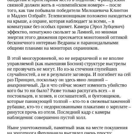
связной должен жить в «олимпийском номере» – после
того, как там побывали победители Милошевича Клинтон
и Мадлен Олбрайт. Телевизионщикам положено находиться
на крыше, а охране, которая наблюдает за всеми, – в
комнатушке без особых примет. Камера (Эрол Зубцевич)
эффектно, ненатужно сколь­зит за Ламией, но мнимая
энергия этого движения пресекается монотонной оптикой
бесконечного интервью Ведраны и параноидальными
общими планами на мониторах охранников.
В этой многоуровневой, но не иерархичной и не вполне
управляемой (как нынешняя Босния) структуре выстрелы
не прозвучать не могут. Но из-за стечения глупейших
случайностей, а не в результате заговора. И погибнет на сей
раз Принцип, поскольку он здесь явно лишний –
анахроничный. Да и что сейчас может изменить убийство
кого бы то ни было? Разве только распугать всех – и
постояльцев, и хозяев, и соглашателей, и бунтовщиков,
которые паникующей толпой – кто-то в свежевыглаженной
рубашке, кто-то с недорисованными плакатами о зарплате –
ринутся прочь из отеля. Последний кадр с камеры
наблюдения: совершенно пустой холл.
Ныне уничтоженный, памятный знак на месте покушения
на эрцгерцога Фердинанда выглядел очень просто: