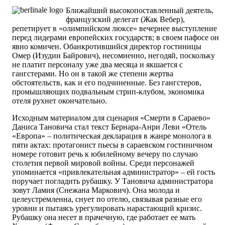
Ближайший высокопоставленный деятель,
французский делегат (Жак Вебер),
репетирует в «олимпийском люксе» вечернее выступление
перед лидерами европейских государств; в своем пафосе он
явно комичен. Обанкротившийся директор гостиницы
Омер (Изудин Байрович), несомненно, негодяй, поскольку
не платит персоналу уже два месяца и якшается с
гангстерами. Но он в такой же степени жертва
обстоятельств, как и его подчиненные. Без гангстеров,
промышляющих подвальным стрип-клубом, экономика
отеля рухнет окончательно.
Исходным материалом для сценария «Смерти в Сараево»
Даниса Тановича стал текст Бернара-Анри Леви «Отель
«Европа» – политическая декларация в жанре монолога в
пяти актах: протагонист пьесы в сараевском гостиничном
номере готовит речь к юбилейному вечеру по случаю
столетия первой мировой войны. Среди персонажей
упоминается «привлекательная администратор» – ей гость
поручает погладить рубашку. У Тановича администратора
зовут Ламия (Снежана Маркович). Она молода и
целеустремленна, снует по отелю, связывая разные его
уровни и пытаясь урегулировать нарастающий кризис.
Рубашку она несет в прачечную, где работает ее мать