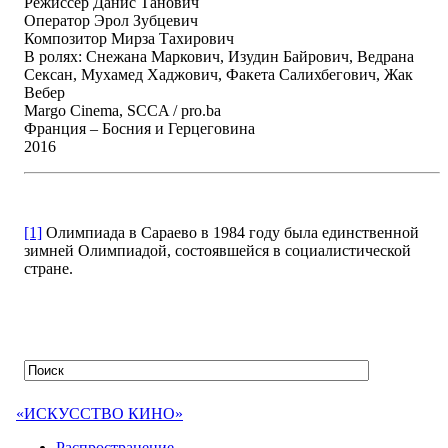
Режиссер Данис Танович
Оператор Эрол Зубцевич
Композитор Мирза Тахирович
В ролях: Снежана Маркович, Изудин Байрович, Ведрана
Сексан, Мухамед Хаджович, Факета Салихбегович, Жак
Вебер
Margo Cinema, SCCA / pro.ba
Франция – Босния и Герцеговина
2016
[1]
Олимпиада в Сараево в 1984 году была единственной
зимней Олимпиадой, состоявшейся в социалистической
стране.
«ИСКУССТВО КИНО»
Распространение