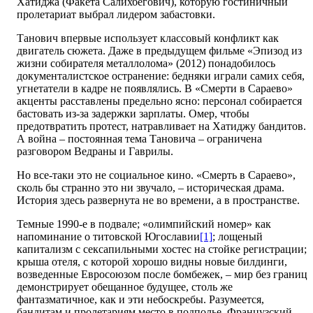
Хатиджа (Факета Салихбегович), которую гостиничный
пролетариат выбрал лидером забастовки.
Танович впервые использует классовый конфликт как
двигатель сюжета. Даже в предыдущем фильме «Эпизод из
жизни собирателя металлолома» (2012) понадобилось
документалистское остранение: бедняки играли самих себя,
угнетатели в кадре не появлялись. В «Смерти в Сараево»
акценты расставлены предельно ясно: персонал собирается
бастовать из-за задержки зарплаты. Омер, чтобы
предотвратить протест, натравливает на Хатиджу бандитов.
А война – постоянная тема Тановича – ограничена
разговором Ведраны и Гаврилы.
Но все-таки это не социальное кино. «Смерть в Сараево»,
сколь бы странно это ни звучало, – историческая драма.
История здесь развернута не во времени, а в пространстве.
Темные 1990-е в подвале; «олимпийский номер» как
напоминание о титовской Югославии
[1]
; лощеный
капитализм с сексапильными хос­тес на стойке регистрации;
крыша отеля, с которой хорошо видны новые билдинги,
возведенные Евросоюзом после бомбежек, – мир без границ
демонстрирует обещанное будущее, столь же
фантазматичное, как и эти небоскребы. Разумеется,
бандитам и пролетариям место в подполье. Французский