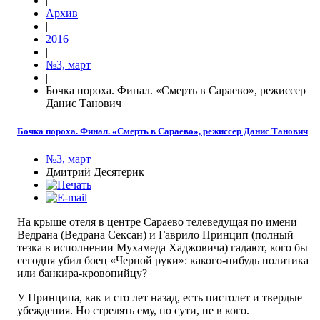
|
Архив
|
2016
|
№3, март
|
Бочка пороха. Финал. «Смерть в Сараево», режиссер
Данис Танович
Бочка пороха. Финал. «Смерть в Сараево», режиссер Данис Танович
№3, март
Дмитрий Десятерик
На крыше отеля в центре Сараево телеведущая по имени
Ведрана (Ведрана Сексан) и Гаврило Принцип (полный
тезка в исполнении Мухамеда Хаджовича) гадают, кого бы
сегодня убил боец «Черной руки»: какого-нибудь политика
или банкира-кровопийцу?
У Принципа, как и сто лет назад, есть пистолет и твердые
убеждения. Но стрелять ему, по сути, не в кого.