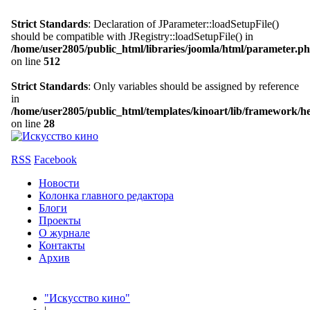
Strict Standards
: Declaration of JParameter::loadSetupFile()
should be compatible with JRegistry::loadSetupFile() in
/home/user2805/public_html/libraries/joomla/html/parameter.p
on line
512
Strict Standards
: Only variables should be assigned by reference
in
/home/user2805/public_html/templates/kinoart/lib/framework/h
on line
28
RSS
Facebook
Новости
Колонка главного редактора
Блоги
Проекты
О журнале
Контакты
Архив
"Искусство кино"