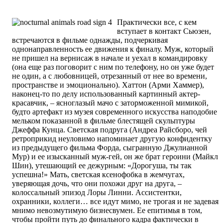
Практически все, с кем
вступает в контакт Сьюзен,
встречаются в фильме однажды, подчеркивая
однонаправленность ее движения к финалу. Муж, который
не пришел на вернисаж в начале и уехал в командировку
(она еще раз поговорит с ним по телефону, но он уже будет
не один, а с любовницей, отрезанный от нее во времени,
пространстве и эмоционально). Хаттон (Арми Хаммер),
наконец-то по делу использованный картинный актер-
красавчик, – ясноглазый мачо с заторможенной мимикой,
будто артефакт из музея современного искусства наподобие
мельком показанной в фильме блестящей скульптуры
Джеффа Кунца. Светская подруга (Андреа Райсборо, чей
ретроприкид неуловимо напоминает другую конфидентку
из предыдущего фильма Форда, сыгранную Джулианной
Мур) и ее изысканный муж-гей, он же брат героини (Майкл
Шин), утешающий ее дежурным: «Дорогуша, ты так
успешна!» Мать, светская ксенофобка в жемчугах,
уверяющая дочь, что они похожи друг на друга, –
колоссальный эпизод Лоры Линни. Ассистентки,
охранники, коллеги… все идут мимо, не трогая и не задевая
мнимо невозмутимую бизнесвумен. Ее епитимья в том,
чтобы пройти путь до финального кадра фактически в