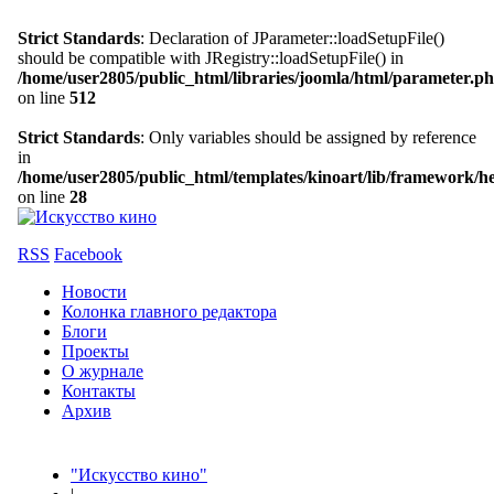
Strict Standards
: Declaration of JParameter::loadSetupFile()
should be compatible with JRegistry::loadSetupFile() in
/home/user2805/public_html/libraries/joomla/html/parameter.p
on line
512
Strict Standards
: Only variables should be assigned by reference
in
/home/user2805/public_html/templates/kinoart/lib/framework/h
on line
28
RSS
Facebook
Новости
Колонка главного редактора
Блоги
Проекты
О журнале
Контакты
Архив
"Искусство кино"