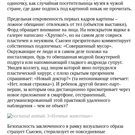
одиночку, как случайная посетительница музея в чужой
стране, где даже подпись под картиной никак не прочитать.
Предельная откровенность первых кадров картины –
ложное обещание: отвлекаясь от тел (объектов выставки),
Форд обращает внимание на лица. На невскрытом ящике в
галерее написано «Хрупко!», но на самом деле совриск
пластичен и неуязвим. Сьюзен презрительно комментирует
собственных подопечных: «Совершенный мусор».
Окружающие ее люди и в самом деле похожи на
инсталляции, будь то обвешанная модной бижутерией
подруга или напоминающий гладкого андроида супруг.
Увидев коллегу, над лицом которой явно потрудился
пластический хирург, с плохо скрытым презрением
спрашивает: «Новый доктор?» (та непонимающе отвечает:
«Нет, новая стрижка»). И ребенок другой бизнес-парт­
нерши, за которым она дистанционно присматривает через
новое приложение в смартфоне, отстраненный,
дегуманизированный этой практикой удаленного
наблюдения – чем не объект?
«Ночные животные»
Безопасность заключенного в рамку визуального образа
страхует Сьюзен, стерилизует ее повседневные