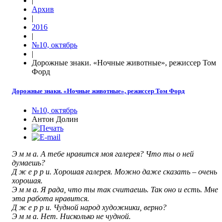
|
Архив
|
2016
|
№10, октябрь
|
Дорожные знаки. «Ночные животные», режиссер Том
Форд
Дорожные знаки. «Ночные животные», режиссер Том Форд
№10, октябрь
Антон Долин
Э м м а. А тебе нравится моя галерея? Что ты о ней
думаешь?
Д ж е р р и. Хорошая галерея. Можно даже сказать – очень
хорошая.
Э м м а. Я рада, что ты так считаешь. Так оно и есть. Мне
эта работа нравится.
Д ж е р р и. Чудной народ художники, верно?
Э м м а. Нет. Нисколько не чудной.