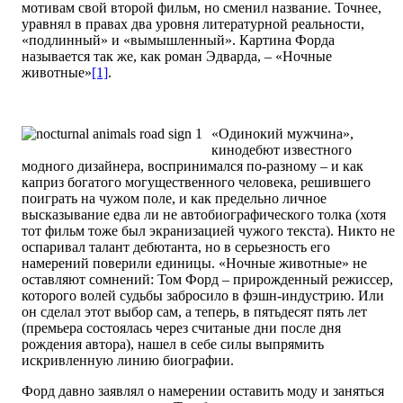
мотивам свой второй фильм, но сменил название. Точнее,
уравнял в правах два уровня литературной реальности,
«подлинный» и «вымышленный». Картина Форда
называется так же, как роман Эдварда, – «Ночные
животные»
[1]
.
«Одинокий мужчина»,
кинодебют известного
модного дизайнера, воспринимался по-разному – и как
каприз богатого могущественного человека, решившего
поиграть на чужом поле, и как предельно личное
высказывание едва ли не автобиографического толка (хотя
тот фильм тоже был экранизацией чужого текста). Никто не
оспаривал талант дебютанта, но в серьезность его
намерений поверили единицы. «Ночные животные» не
оставляют сомнений: Том Форд – прирожденный режиссер,
которого волей судьбы забросило в фэшн-индустрию. Или
он сделал этот выбор сам, а теперь, в пятьдесят пять лет
(премьера состоялась через считаные дни после дня
рождения автора), нашел в себе силы выпрямить
искривленную линию биографии.
Форд давно заявлял о намерении оставить моду и заняться