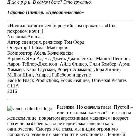
Д ж е р р и. В самом деле? Это грустно.
Гарольд Пинтер. «Предательство»
«Ночные животные» [в российском прокате – «Под
покровом ночи»]
Nocturnal Animals
Автор сценария, режиссер Том Форд
Оператор Шеймас Макгарви
Композитор Абель Коженёвски
В ролях: Эми Адамс, Джейк Джилленхол, Майкл Шеннон,
Аарон Тейлор-Джонсон, Айла Фишер, Элли Бэмбер, Арми
Хаммер, Карл Глусман, Роберт Арамайо, Лора Линни,
Майкл Шин, Андреа Райсборо и другие
Fade to Black Productions, Focus Features, Universal Pictures
США
2016
Развязка. Но сначала глаза. Пустой –
или это только кажется? – взгляд на
женском лице, покрытом агрессивным макияжем: возраст
сразу не разберешь. После вернисажа галеристка в
одиночестве. Смотря в ее глаза, мы видим огромную
дорожную развязку с высоты птичьего полета. Ленивый