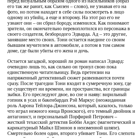
перед визуальным образом одного из насильников (образ
его так же ранит, как Сьюзен – слово), не узнавая его на
фото, но потом находит в себе силы посмотреть в лицо
одному из убийц, а еще и второму. На этот раз его не
узнают они – он сбрил бороду, изменился. Как понимают
зрители, он окончательно перевоплотился из персонажа в
своего создателя, безбородого Эдварда. Ад – это другие,
занявшие место своих. Тони остается наедине со своим
бывшим мучителем в автомобиле, а потом в том самом
доме, где были убиты его жена и дочь.
Остается загадкой, хороший ли роман написал Эдвард:
очевидно лишь то, как сильно он тронул свою пока
единственную читательницу. Ведь претензии на
напряженный детективный сюжет развеиваются почти
сразу. После трагедии Тони входит в сумеречную зону, где
не существует ни времени, ни пространства, все границы
зыбки. Его преследуют двое, во сне и наяву: вирильный
гопник в усах и бакенбардах Рэй Маркус (неожиданная
роль Аарона Тейлора-Джонсона, который, казалось, только
что играл нежного юнца Вронского), его темный двойник и
антагонист, и персональный Порфирий Петрович –
жесткий техасский детектив Бобби Андес (магнетический и
карикатурный Майкл Шэннон в неизменной шляпе).
Смертельно болен один, второго убивает Тони. Его слепота