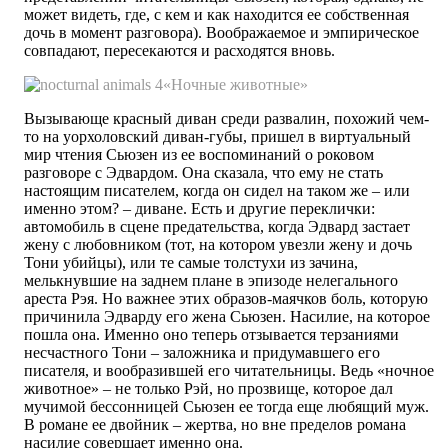
может видеть, где, с кем и как находится ее собственная
дочь в момент разговора). Воображаемое и эмпирическое
совпадают, пересекаются и расходятся вновь.
«Ночные животные»
Вызывающе красный диван среди развалин, похожий чем-
то на уорхоловский диван-губы, пришел в виртуальный
мир чтения Сьюзен из ее воспоминаний о роковом
разговоре с Эдвардом. Она сказала, что ему не стать
настоящим писателем, когда он сидел на таком же – или
именно этом? – диване. Есть и другие переклички:
автомобиль в сцене предательства, когда Эдвард застает
жену с любовником (тот, на котором увезли жену и дочь
Тони убийцы), или те самые толстухи из зачина,
мелькнувшие на заднем плане в эпизоде нелегального
ареста Рэя. Но важнее этих образов-маячков боль, которую
причинила Эдварду его жена Сьюзен. Насилие, на которое
пошла она. Именно оно теперь отзывается терзаниями
несчастного Тони – заложника и придумавшего его
писателя, и вообразившей его читательницы. Ведь «ночное
животное» – не только Рэй, но прозвище, которое дал
мучимой бессонницей Сьюзен ее тогда еще любящий муж.
В романе ее двойник – жертва, но вне пределов романа
насилие совершает именно она.