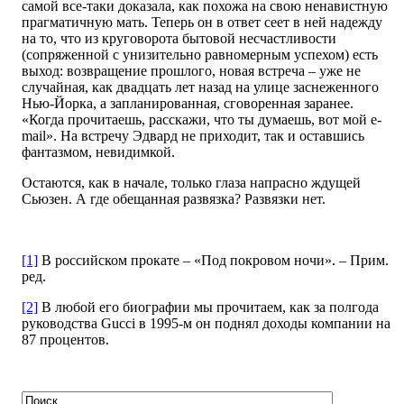
самой все-таки доказала, как похожа на свою ненавистную
прагматичную мать. Теперь он в ответ сеет в ней надежду
на то, что из круговорота бытовой несчастливости
(сопряженной с унизительно равномерным успехом) есть
выход: возвращение прошлого, новая встреча – уже не
случайная, как двадцать лет назад на улице заснеженного
Нью-Йорка, а запланированная, сговоренная заранее.
«Когда прочитаешь, расскажи, что ты думаешь, вот мой e-
mail». На встречу Эдвард не приходит, так и оставшись
фантазмом, невидимкой.
Остаются, как в начале, только глаза напрасно ждущей
Сьюзен. А где обещанная развязка? Развязки нет.
[1]
В российском прокате – «Под покровом ночи». – Прим.
ред.
[2]
В любой его биографии мы прочитаем, как за полгода
руководства Gucci в 1995-м он поднял доходы компании на
87 процентов.