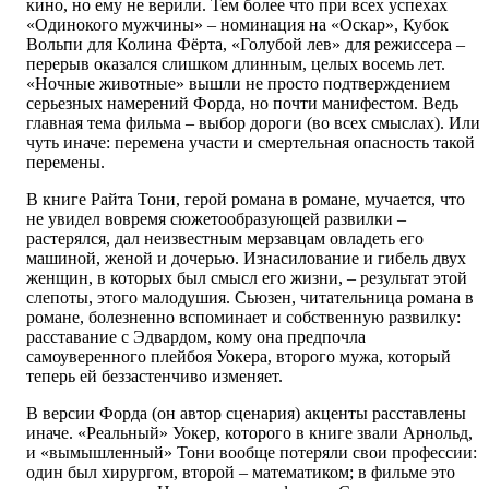
кино, но ему не верили. Тем более что при всех успехах
«Одинокого мужчины» – номинация на «Оскар», Кубок
Вольпи для Колина Фёрта, «Голубой лев» для режиссера –
перерыв оказался слишком длинным, целых восемь лет.
«Ночные животные» вышли не просто подтверждением
серьезных намерений Форда, но почти манифестом. Ведь
главная тема фильма – выбор дороги (во всех смыслах). Или
чуть иначе: перемена участи и смертельная опасность такой
перемены.
В книге Райта Тони, герой романа в романе, мучается, что
не увидел вовремя сюжетообразующей развилки –
растерялся, дал неизвестным мерзавцам овладеть его
машиной, женой и дочерью. Изнасилование и гибель двух
женщин, в которых был смысл его жизни, – результат этой
слепоты, этого малодушия. Сьюзен, читательница романа в
романе, болезненно вспоминает и собственную развилку:
расставание с Эдвардом, кому она предпочла
самоуверенного плейбоя Уокера, второго мужа, который
теперь ей беззастенчиво изменяет.
В версии Форда (он автор сценария) акценты расставлены
иначе. «Реальный» Уокер, которого в книге звали Арнольд,
и «вымышленный» Тони вообще потеряли свои профессии:
один был хирургом, второй – математиком; в фильме это