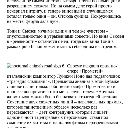
и случайное самоубийство выглядят почти беспомощным
разрешением сюжета. Но на самом деле герой просто
исчерпал интригу, и теперь виновный в случившемся
остался только один – он. Отсюда суицид. Покружившись
на месте, фабула дала дуба.
Тони и Сьюзен мучимы одним и тем же чувством –
опустошенностью и угрызениями совести. Но вина Сьюзен
в «реальности» останется с ней, тогда как вина Тони в
рамках pulp fiction может изжить себя одним выстрелом.
Своему magnum opus, не-
опере «Прометей»,
итальянский композитор Луиджи Ноно дал подзаголовок
«трагедия слышания». Предметом анализа в этой музыке
становится не только собственно миф о Прометее, но и
процесс восприятия этого мифа слушателем. «Ночных
животных» можно было бы назвать «трагедией чтения».
Сочетание двух сюжетных линий – параллельных прямых,
которые таинственным образом несколько раз
пересекаются, – дает контрапункт, который лишает
однозначности центральных персонажей, ставя под
сомнение их мотивы и наполняя фильм неразрешимыми
загадками.