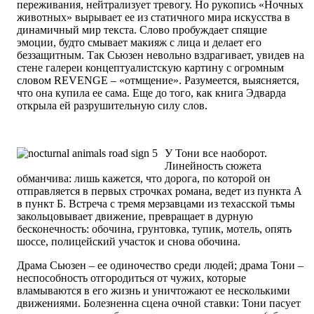
переживания, нейтрализует тревогу. Но рукопись «Ночных
животных» вырывает ее из статичного мира искусства в
динамичный мир текста. Слово пробуждает спящие
эмоции, будто смывает макияж с лица и делает его
беззащитным. Так Сьюзен невольно вздрагивает, увидев на
стене галереи концептуалистскую картину с огромным
словом REVENGE – «отмщение». Разумеется, выясняется,
что она купила ее сама. Еще до того, как книга Эдварда
открыла ей разрушительную силу слов.
У Тони все наоборот.
Линейность сюжета
обманчива: лишь кажется, что дорога, по которой он
отправляется в первых строчках романа, ведет из пункта А
в пункт Б. Встреча с тремя мерзавцами из техасской тьмы
закольцовывает движение, превращает в дурную
бесконечность: обочина, грунтовка, тупик, мотель, опять
шоссе, полицейский участок и снова обочина.
Драма Сьюзен – ее одиночество среди людей; драма Тони –
неспособность отгородиться от чужих, которые
вламываются в его жизнь и уничтожают ее несколькими
движениями. Болезненна сцена очной ставки: Тони пасует