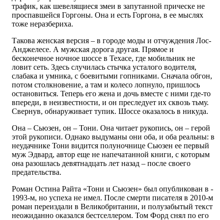
трафик, как шевелящиеся змеи в запутанной прическе не
проспавшейся Горгоны. Она и есть Горгона, в ее мыслях
тоже неразбериха.
Такова женская версия – в городе моды и отчуждения Лос-
Анджелесе. А мужская дорога другая. Прямое и
бесконечное ночное шоссе в Техасе, где мобильник не
ловит сеть. Здесь случилась стычка усталого водителя,
слабака и умника, с боевитыми гопниками. Сначала обгон,
потом столкновение, а там и колесо лопнуло, пришлось
остановиться. Теперь его жена и дочь вместе с ними где-то
впереди, в неизвестности, и он преследует их сквозь тьму.
Свернув, обнаруживает тупик. Шоссе оказалось в никуда.
Она – Сьюзен, он – Тони. Она читает рукопись, он – герой
этой рукописи. Однако выдуманы они оба, и оба реальны: в
неудачнике Тони видится полуночнице Сьюзен ее первый
муж Эдвард, автор еще не напечатанной книги, с которым
она разошлась девятнадцать лет назад – после своего
предательства.
Роман Остина Райта «Тони и Сьюзен» был опубликован в ­
1993-м, но успеха не имел. После смерти писателя в 2010-м
роман переиздали в Великобритании, и полузабытый текст
неожиданно оказался бестселлером. Том Форд снял по его