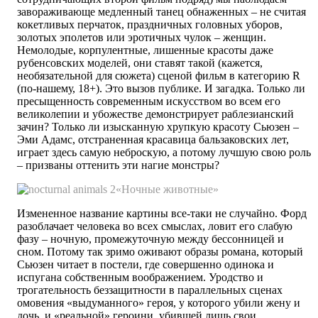
завораживающе медленный танец обнаженных – не считая
кокетливых перчаток, праздничных головных уборов,
золотых эполетов или эротичных чулок – женщин.
Немолодые, корпулентные, лишенные красоты даже
рубенсовских моделей, они ставят такой (кажется,
необязательной для сюжета) сценой фильм в категорию R
(по-нашему, 18+). Это вызов публике. И загадка. Только ли
пресыщенность современным искусством во всем его
великолепии и убожестве демонстрирует раблезианский
зачин? Только ли изысканную хрупкую красоту Сьюзен –
Эми Адамс, отстраненная красавица бальзаковских лет,
играет здесь самую неброскую, а потому лучшую свою роль
– призваны оттенить эти нагие монстры?
«Ночные животные»
Измененное название картины все-таки не случайно. Форд
разоблачает человека во всех смыслах, ловит его слабую
фазу – ночную, промежуточную между бессонницей и
сном. Потому так зримо оживают образы романа, который
Сьюзен читает в постели, где совершенно одинока и
испугана собственным воображением. Уродство и
трогательность беззащитности в параллельных сценах
омовения «выдуманного» героя, у которого убили жену и
дочь, и «реальной» героини, убившей лишь свои