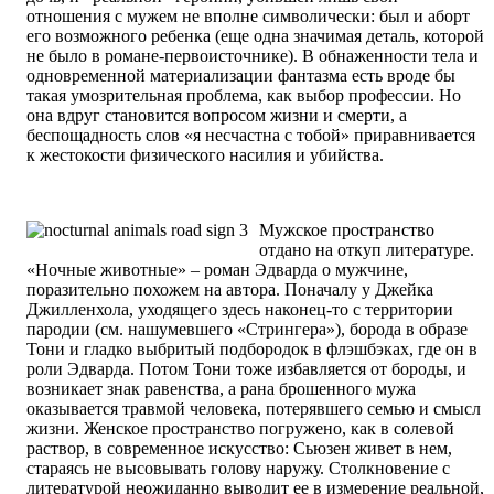
отношения с мужем не вполне символически: был и аборт
его возможного ребенка (еще одна значимая деталь, которой
не было в романе-первоисточнике). В обнаженности тела и
одновременной материализации фантазма есть вроде бы
такая умозрительная проблема, как выбор профессии. Но
она вдруг становится вопросом жизни и смерти, а
беспощадность слов «я несчастна с тобой» приравнивается
к жестокости физического насилия и убийства.
Мужское пространство
отдано на откуп литературе.
«Ночные животные» – роман Эдварда о мужчине,
поразительно похожем на автора. Поначалу у Джейка
Джилленхола, уходящего здесь наконец-то с территории
пародии (см. нашумевшего «Стрингера»), борода в образе
Тони и гладко выбритый подбородок в флэшбэках, где он в
роли Эдварда. Потом Тони тоже избавляется от бороды, и
возникает знак равенства, а рана брошенного мужа
оказывается травмой человека, потерявшего семью и смысл
жизни. Женское пространство погружено, как в солевой
раствор, в современное искусство: Сьюзен живет в нем,
стараясь не высовывать голову наружу. Столкновение с
литературой неожиданно выводит ее в измерение реальной,