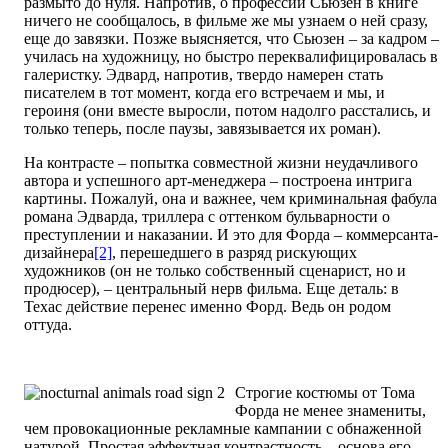
размыто до нуля. Напротив, о профессии Сьюзен в книге
ничего не сообщалось, в фильме же мы узнаем о ней сразу,
еще до завязки. Позже выясняется, что Сьюзен – за кадром –
училась на художницу, но быстро переквалифицировалась в
галеристку. Эдвард, напротив, твердо намерен стать
писателем в тот момент, когда его встречаем и мы, и
героиня (они вместе выросли, потом надолго расстались, и
только теперь, после паузы, завязывается их роман).
На контрасте – попытка совместной жизни неудачливого
автора и успешного арт-менеджера – построена интрига
картины. Пожалуй, она и важнее, чем криминальная фабула
романа Эдварда, триллера с оттенком бульварности о
преступлении и наказании. И это для Форда – коммерсанта-
дизайнера
[2]
, перешедшего в разряд рискующих
художников (он не только собственный сценарист, но и
продюсер), – центральный нерв фильма. Еще деталь: в
Техас действие перенес именно Форд. Ведь он родом
оттуда.
Строгие костюмы от Тома
Форда не менее знамениты,
чем провокационные рекламные кампании с обнаженной
натурой. Простая эффектная контрастность – основа его