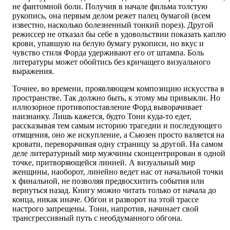
не фантомной боли. Получив в начале фильма толстую
рукопись, она первым делом режет палец бумагой (всем
известно, насколько болезненный тонкий порез). Другой
режиссер не отказал бы себе в удовольствии показать каплю
крови, упавшую на белую бумагу рукописи, но вкус и
чувство стиля Форда удерживают его от штампа. Боль
литературы может обойтись без кричащего визуального
выражения.
Точнее, во времени, проявляющем композицию искусства в
пространстве. Так должно быть, к этому мы привыкли. Но
иллюзорное противопоставление Форд выворачивает
наизнанку. Лишь кажется, будто Тони куда-то едет,
рассказывая тем самым историю трагедии и последующего
отмщения, оно же искупление, а Сьюзен просто валяется на
кровати, переворачивая одну страницу за другой. На самом
деле литературный мир мужчины сконцентрирован в одной
точке, притворяющейся линией. А визуальный мир
женщины, наоборот, линейно ведет нас от начальной точки
к финальной, не позволяя предвосхитить события или
вернуться назад. Книгу можно читать только от начала до
конца, никак иначе. Обгон и разворот на этой трассе
настрого запрещены. Тони, напротив, начинает свой
трансгрессивный путь с необдуманного обгона.