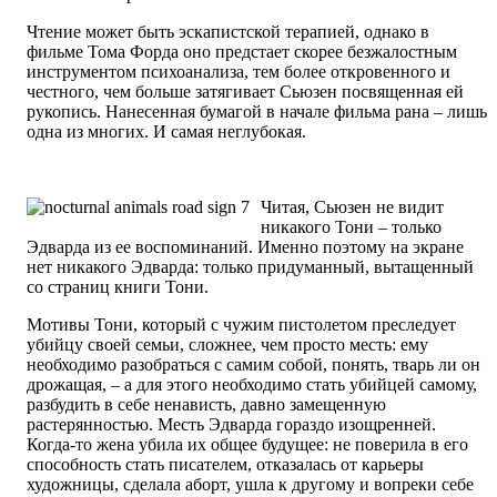
Чтение может быть эскапистской терапией, однако в
фильме Тома Форда оно предстает скорее безжалостным
инструментом психоанализа, тем более откровенного и
честного, чем больше затягивает Сьюзен посвященная ей
рукопись. Нанесенная бумагой в начале фильма рана – лишь
одна из многих. И самая неглубокая.
Читая, Сьюзен не видит
никакого Тони – только
Эдварда из ее воспоминаний. Именно поэтому на экране
нет никакого Эдварда: только придуманный, вытащенный
со страниц книги Тони.
Мотивы Тони, который с чужим пистолетом преследует
убийцу своей семьи, сложнее, чем просто месть: ему
необходимо разобраться с самим собой, понять, тварь ли он
дрожащая, – а для этого необходимо стать убийцей самому,
разбудить в себе ненависть, давно замещенную
растерянностью. Месть Эдварда гораздо изощренней.
Когда-то жена убила их общее будущее: не поверила в его
способность стать писателем, отказалась от карьеры
художницы, сделала аборт, ушла к другому и вопреки себе