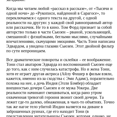
Когда мы читаем любой «рассказ в рассказе», от «Тысячи и
одной ночи» до «Рукописи, найденной в Сарагосе», то
переключаемся с одного текста на другой, с одной
реальности на другую: у каждой свой равноправный автор
или рассказчик. Не то в кино. Том Форд признает за собой
авторство только в части Сьюзен – рваной, ускользающей,
смешанной с флэшбэками, беглыми мыслями, случайными
впечатлениями, скачущими эмоциями. Часть Тони написана
Эдвардом, а увидена глазами Сьюзен. Этот двойной фильтр
по сути непроницаем.
Все драматические повороты и склейки – ее воображение.
Тони стал аватаром Эдварда из воспоминаний Сьюзен еще
до того, как с ним случилась катастрофа. Но и жена Тони,
хотя ее играет другая актриса (Айлу Фишер в фильм взяли,
кажется, именно из-за сходства с Эми Адамс), поразительно
похожа на нее, а дочь Индия (Элли Бэмбер) обладает
внешностью дочери Сьюзен и ее мужа Уокера. Две
реальности начинают смешиваться, когда рано утром
охваченная тревогой героиня звонит своей дочери. Та
лежит где-то далеко, обнаженная, в чьих-то объятиях. Точно
так же нагое тело убитой Индии валяется на диване в
заброшенных руинах, где его находит Тони (в
представлении читательницы Сьюзен, которая, однако, не