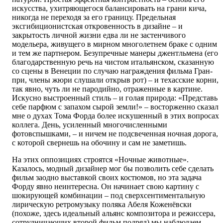
искусства, ухитряющегося балансировать на грани кича,
никогда не переходя за его границу. Предельная
эксгибиционистская откровенность в дизайне – и
закрытость личной жизни едва ли не застенчивого
модельера, живущего в мирном многолетнем браке с одним
и тем же партнером. Безупречные манеры джентльмена (его
благодарственную речь на чистом итальянском, сказанную
со сцены в Венеции по случаю награждения фильма Гран-
при, члены жюри слушали открыв рот) – и техасские корни,
так явно, чуть ли не пародийно, отраженные в картине.
Искусно выстроенный стиль – и голая природа: «Представь
себе парфюм с запахом сырой земли!» – восторженно сказал
мне о духах Тома Форда более искушенный в этих вопросах
коллега. День, усиленный многочисленными
фотовспышками, – и ничем не подсвеченная ночная дорога,
с которой свернешь на обочину и сам не заметишь.
На этих оппозициях строятся «Ночные животные».
Казалось, модный дизайнер мог бы позволить себе сделать
фильм заодно выставкой своих костюмов, но эта задача
Форду явно неинтересна. Он начинает свою картину с
шокирующей комбинации – под сверхсентиментальную
лирическую ретромузыку поляка Абеля Коженёвски
(похоже, здесь идеальный альянс композитора и режиссера,
сотрудничающих второй фильм подряд) мы наблюдаем